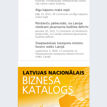
kontrole: Privatizācijas nebeidzamais stāsts
sāk tukšot valsts budžetu
Algu kāpumu makā nejūt
jūlijs 16, 2013,
48 Comments
on Algu kāpumu
makā nejūt
Rimšēvičs pārliecināts, ka Latvijai
steidzami jāsamazina budžeta deficīts
janvāris 25, 2011,
5 Comments
on Rimšēvičs
pārliecināts, ka Latvijai steidzami jāsamazina
budžeta deficīts
Starptautiskais transporta ministru
forums notiks Latvijā
septembris 4, 2009,
4 Comments
on
Starptautiskais transporta ministru forums
notiks Latvijā