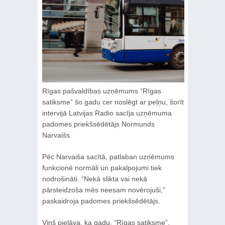
Rīgas pašvaldības uzņēmums “Rīgas
satiksme” šo gadu cer noslēgt ar peļņu, šorīt
intervijā Latvijas Radio sacīja uzņēmuma
padomes priekšsēdētājs Normunds
Narvaišs.
Pēc Narvaiša sacītā, patlaban uzņēmums
funkcionē normāli un pakalpojumi tiek
nodrošināti. “Nekā slikta vai nekā
pārsteidzoša mēs neesam novērojuši,”
paskaidroja padomes priekšsēdētājs.
Viņš pieļāva, ka gadu, “Rīgas satiksme”,