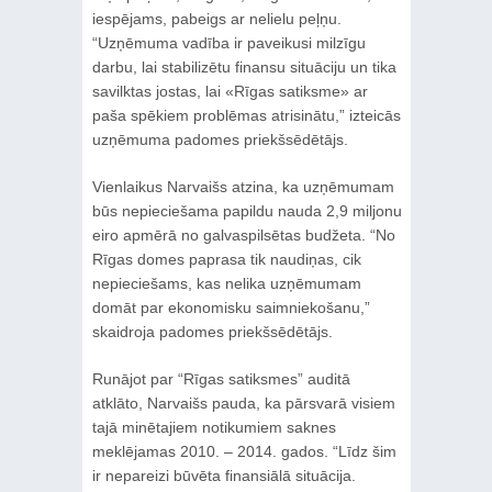
iespējams, pabeigs ar nelielu peļņu.
“Uzņēmuma vadība ir paveikusi milzīgu
darbu, lai stabilizētu finansu situāciju un tika
savilktas jostas, lai «Rīgas satiksme» ar
paša spēkiem problēmas atrisinātu,” izteicās
uzņēmuma padomes priekšsēdētājs.
Vienlaikus Narvaišs atzina, ka uzņēmumam
būs nepieciešama papildu nauda 2,9 miljonu
eiro apmērā no galvaspilsētas budžeta. “No
Rīgas domes paprasa tik naudiņas, cik
nepieciešams, kas nelika uzņēmumam
domāt par ekonomisku saimniekošanu,”
skaidroja padomes priekšsēdētājs.
Runājot par “Rīgas satiksmes” auditā
atklāto, Narvaišs pauda, ka pārsvarā visiem
tajā minētajiem notikumiem saknes
meklējamas 2010. – 2014. gados. “Līdz šim
ir nepareizi būvēta finansiālā situācija.