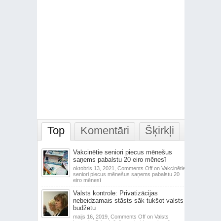
Top
Komentāri
Šķirkļi
Vakcinētie seniori piecus mēnešus
saņems pabalstu 20 eiro mēnesī
oktobris 13, 2021,
Comments Off
on Vakcinētie
seniori piecus mēnešus saņems pabalstu 20
eiro mēnesī
Valsts kontrole: Privatizācijas
nebeidzamais stāsts sāk tukšot valsts
budžetu
maijs 16, 2019,
Comments Off
on Valsts