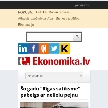
par mums
FOKUSĀ:
Politika
Banku bizness
Atbalsts uzņēmējdarbībai
Biznesa izglītība
Eiro Latvijā
Šo gadu “Rīgas satiksme”
pabeigs ar nelielu peļņu