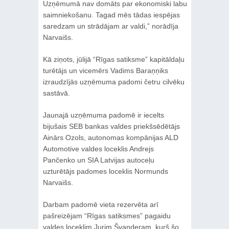
Uzņēmumā nav domāts par ekonomiski labu
saimniekošanu. Tagad mēs tādas iespējas
saredzam un strādājam ar valdi,” norādīja
Narvaišs.
Kā ziņots, jūlijā “Rīgas satiksme” kapitāldaļu
turētājs un vicemērs Vadims Baraņņiks
izraudzījās uzņēmuma padomi četru cilvēku
sastāvā.
Jaunajā uzņēmuma padomē ir iecelts
bijušais SEB bankas valdes priekšsēdētājs
Ainārs Ozols, autonomas kompānijas ALD
Automotive valdes loceklis Andrejs
Pančenko un SIA Latvijas autoceļu
uzturētājs padomes loceklis Normunds
Narvaišs.
Darbam padomē vieta rezervēta arī
pašreizējam “Rīgas satiksmes” pagaidu
valdes loceklim Jurim Švanderam, kurš šo