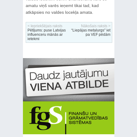
amatu viņš varēs ieņemt tikai tad, kad
atkāpsies no valdes locekļa amata.
< Iepriekšējais raksts
Nākošais raksts >
Pētījums: puse Latvijas
“Liepājas metalurgs” iet
influenceru mānās ar
pa VEF pēdām
ietekmi