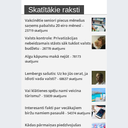
Skatītākie raksti
Vakcinētie seniori piecus mēnešus
saņems pabalstu 20 eiro mēnesī
-
23719 skatījumi
Valsts kontrole: Privatizācijas
nebeidzamais stāsts sāk tukšot valsts
budžetu
- 28778 skatījumi
Algu kāpumu makā nejūt
- 78173
skatījumi
Lembergs sašutis: Uz ko jūs cerat, ja
idioti vada valsti?
- 68637 skatījumi
Vai klātienes spēļu nami veicina
tūrismu?
- 55839 skatījumi
Interesanti fakti par vecākajiem
biržu namiem pasaulē
- 54374 skatījumi
Kādas pārmaiņas piedzīvojušas