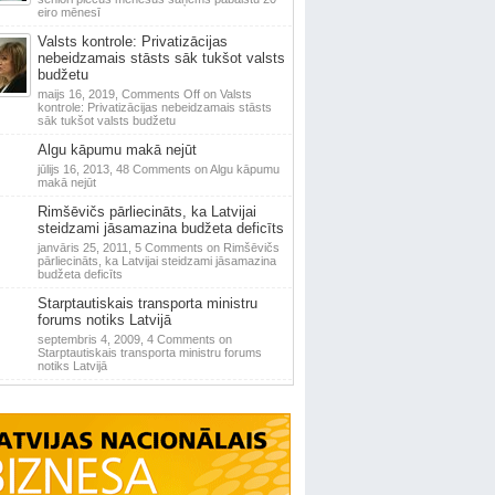
eiro mēnesī
Valsts kontrole: Privatizācijas
nebeidzamais stāsts sāk tukšot valsts
budžetu
maijs 16, 2019,
Comments Off
on Valsts
kontrole: Privatizācijas nebeidzamais stāsts
sāk tukšot valsts budžetu
Algu kāpumu makā nejūt
jūlijs 16, 2013,
48 Comments
on Algu kāpumu
makā nejūt
Rimšēvičs pārliecināts, ka Latvijai
steidzami jāsamazina budžeta deficīts
janvāris 25, 2011,
5 Comments
on Rimšēvičs
pārliecināts, ka Latvijai steidzami jāsamazina
budžeta deficīts
Starptautiskais transporta ministru
forums notiks Latvijā
septembris 4, 2009,
4 Comments
on
Starptautiskais transporta ministru forums
notiks Latvijā