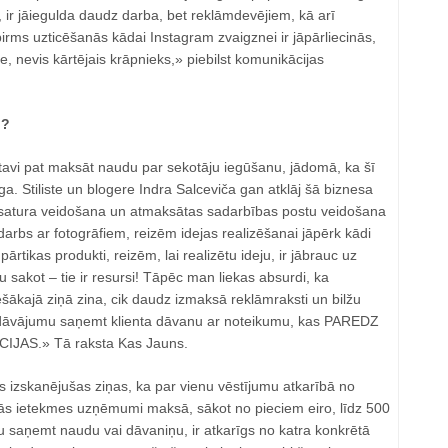
ir jāiegulda daudz darba, bet reklāmdevējiem, kā arī
pirms uzticēšanās kādai Instagram zvaigznei ir jāpārliecinās,
e, nevis kārtējais krāpnieks,» piebilst komunikācijas
u?
gatavi pat maksāt naudu par sekotāju iegūšanu, jādomā, ka šī
ga. Stiliste un blogere Indra Salceviča gan atklāj šā biznesa
 satura veidošana un atmaksātas sadarbības postu veidošana
 darbs ar fotogrāfiem, reizēm idejas realizēšanai jāpērk kādi
pārtikas produkti, reizēm, lai realizētu ideju, ir jābrauc uz
u sakot – tie ir resursi! Tāpēc man liekas absurdi, ka
ešākajā ziņā zina, cik daudz izmaksā reklāmraksti un bilžu
edāvājumu saņemt klienta dāvanu ar noteikumu, kas PAREDZ
JAS.» Tā raksta Kas Jauns.
s izskanējušas ziņas, ka par vienu vēstījumu atkarībā no
ālās ietekmes uzņēmumi maksā, sākot no pieciem eiro, līdz 500
bu saņemt naudu vai dāvaniņu, ir atkarīgs no katra konkrētā