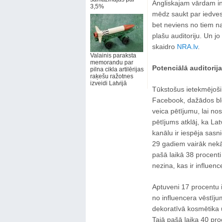
Angliskajam vārdam inf
3,5%
mēdz saukt par iedves
bet neviens no tiem na
plašu auditoriju. Un jo 
skaidro
NRA.lv
.
Valainis paraksta
memorandu par
Potenciālā auditorija
pilna cikla artilērijas
raķešu ražotnes
izveidi Latvijā
Tūkstošus ietekmējoši c
Facebook, dažādos blo
veica pētījumu, lai nos
pētījums atklāj, ka La
kanālu ir iespēja sasn
29 gadiem vairāk nekā
pašā laikā 38 procent
nezina, kas ir influenc
Aptuveni 17 procentu i
no influencera vēstījum
dekoratīvā kosmētika u
Tajā pašā laika 40 pr