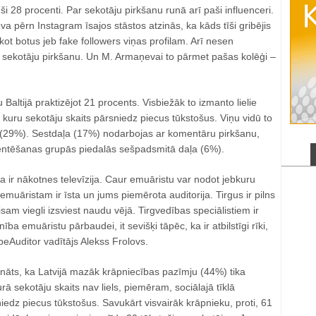
ījuši 28 procenti. Par sekotāju pirkšanu runā arī paši influenceri.
pērn Instagram īsajos stāstos atzinās, ka kāds tīši gribējis
kot botus jeb fake followers viņas profilam. Arī nesen
 sekotāju pirkšanu. Un M. Armaņevai to pārmet pašas kolēģi –
altijā praktizējot 21 procents. Visbiežāk to izmanto lielie
di, kuru sekotāju skaits pārsniedz piecus tūkstošus. Viņu vidū to
 (29%). Sestdaļa (17%) nodarbojas ar komentāru pirkšanu,
entēšanas grupās piedalās sešpadsmitā daļa (6%).
a ir nākotnes televīzija. Caur emuāristu var nodot jebkuru
 emuāristam ir īsta un jums piemērota auditorija. Tirgus ir pilns
sam viegli izsviest naudu vējā. Tirgvedības speciālistiem ir
ība emuāristu pārbaudei, it sevišķi tāpēc, ka ir atbilstīgi rīki,
ypeAuditor vadītājs Alekss Frolovs.
āts, ka Latvijā mazāk krāpniecības pazīmju (44%) tika
rā sekotāju skaits nav liels, piemēram, sociālajā tīklā
edz piecus tūkstošus. Savukārt visvairāk krāpnieku, proti, 61