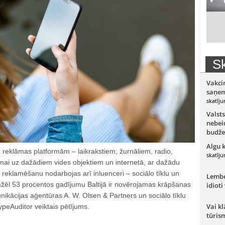
Sk
Vakci
saņem
skatīju
Valsts
nebeid
budže
Algu 
 reklāmas platformām – laikrakstiem, žurnāliem, radio,
skatīju
klāmai uz dažādiem vides objektiem un internetā, ar dažādu
reklamēšanu nodarbojas arī inluenceri – sociālo tīklu un
Lember
žēl 53 procentos gadījumu Baltijā ir novērojamas krāpšanas
idioti
ikācijas aģentūras A. W. Olsen & Partners un sociālo tīklu
Vai kl
peAuditor veiktais pētījums.
tūris