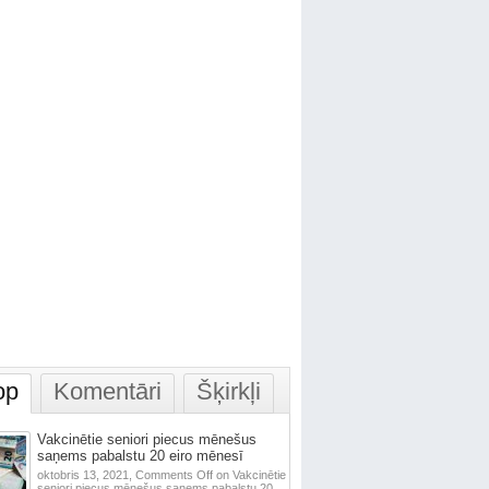
op
Komentāri
Šķirkļi
Vakcinētie seniori piecus mēnešus
saņems pabalstu 20 eiro mēnesī
oktobris 13, 2021,
Comments Off
on Vakcinētie
seniori piecus mēnešus saņems pabalstu 20