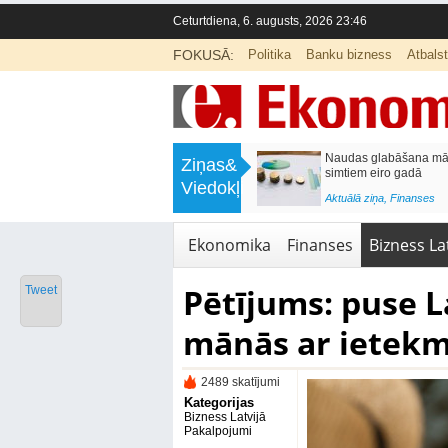
Ceturtdiena, 6. augusts, 2026 23:46
FOKUSĀ:
Politika
Banku bizness
Atbals
>
Septiņos mēnešos Vivi vilcienos
Naudas glabāšana māj
Ziņas&
pārvadāti 12 miljoni pasažieru; jūlijā
simtiem eiro gadā
Viedokļi
97,4 % reisu izpildīti laikā
<
Aktuālā ziņa
,
Finanses
Aktuālā ziņa
,
Bizness Latvijā
,
Tirdzniecība
Ekonomika
Finanses
Bizness Lat
Pētījums: puse L
Tweet
mānās ar ietekm
2489 skatījumi
Kategorijas
Bizness Latvijā
Pakalpojumi