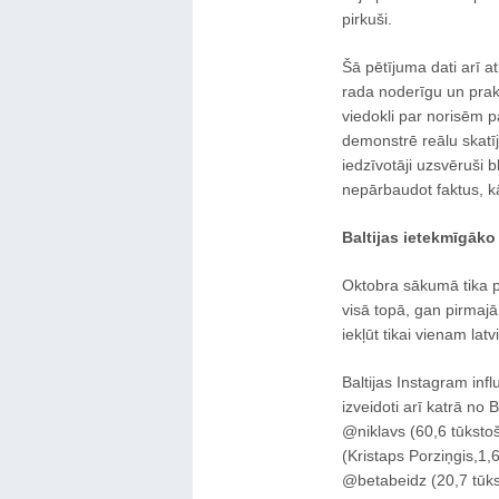
pirkuši.
Šā pētījuma dati arī at
rada noderīgu un prakt
viedokli par norisēm p
demonstrē reālu skat
iedzīvotāji uzsvēruši 
nepārbaudot faktus, kā
Baltijas ietekmīgāko
Oktobra sākumā tika pa
visā topā, gan pirmajā
iekļūt tikai vienam lat
Baltijas Instagram influ
izveidoti arī katrā no 
@niklavs (60,6 tūksto
(Kristaps Porziņgis,1,6
@betabeidz (20,7 tūkst