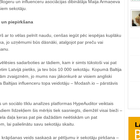
Blogeru un influenceru asociācijas dibinātāja Maija Armaņeva
šiem sekotāju.
 un piepirkšana
urš ar to vēlas pelnīt naudu, cenšas iegūt pēc iespējas kuplāku
elāka, jo uzņēmumi būs dāsnāki, atalgojot par preču vai
šanu.
vēlēsies sadarboties ar tādiem, kam ir simts tūkstoši vai pat
etim Latvijā pietiks, ja tev būs 10 000 sekotāju. Kopumā Baltija
cošām zvaigznēm, jo mums nav jākonkurē ar visiem angliski
 Baltijas influenceru topa veidotāju – Modash.io – pārstāvis
 un sociālo tīklu analīzes platformas HypeAuditor veiktais
diem līdzekļiem šis mērķis tiek sasniegts, diemžēl visai bieži –
liela daļa ķeras pat pie dažādām neētiskām un pat
 lai palielinātu savu sekotāju skaitu.
 krāpšanas veids saskaņā ar pētījumu ir sekotāju pirkšana –