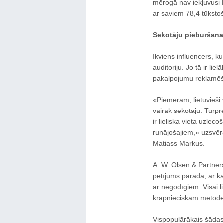
mērogā nav iekļuvusi 
ar saviem 78,4 tūksto
Sekotāju pieburšana
Ikviens influencers, k
auditoriju. Jo tā ir li
pakalpojumu reklamē
«Piemēram, lietuvieši 
vairāk sekotāju. Turpr
ir lieliska vieta uzle
runājošajiem,» uzsvēra
Matiass Markus.
A. W. Olsen & Partners
pētījums parāda, ar kā
ar negodīgiem. Visai 
krāpnieciskām metodēm,
Vispopulārākais šādas