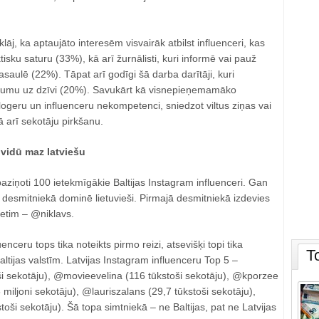
klāj, ka aptaujāto interesēm visvairāk atbilst influenceri, kas
isku saturu (33%), kā arī žurnālisti, kuri informē vai pauž
asaulē (22%). Tāpat arī godīgi šā darba darītāji, kuri
ījumu uz dzīvi (20%). Savukārt kā visnepieņemamāko
blogeru un influenceru nekompetenci, sniedzot viltus ziņas vai
 arī sekotāju pirkšanu.
 vidū maz latviešu
ziņoti 100 ietekmīgākie Baltijas Instagram influenceri. Gan
 desmitniekā dominē lietuvieši. Pirmajā desmitniekā izdevies
vietim – @niklavs.
enceru tops tika noteikts pirmo reizi, atsevišķi topi tika
T
Baltijas valstīm. Latvijas Instagram influenceru Top 5 –
ši sekotāju), @movieevelina (116 tūkstoši sekotāju), @kporzee
 miljoni sekotāju), @lauriszalans (29,7 tūkstoši sekotāju),
oši sekotāju). Šā topa simtniekā – ne Baltijas, pat ne Latvijas