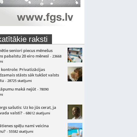
atītākie raksti
nētie seniori piecus mēnešus
s pabalstu 20 eiro mēnesī
- 23668
mi
 kontrole: Privatizācijas
zamais stāsts sāk tukšot valsts
tu
- 28725 skatījumi
kāpumu makā nejūt
- 78090
mi
gs sašutis: Uz ko jūs cerat, ja
 vada valsti?
- 68612 skatījumi
ātienes spēļu nami veicina
mu?
- 55582 skatījumi