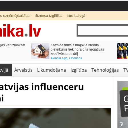
ts uzņēmējdarbībai
Biznesa izglītība
Eiro Latvijā
ās var izmaksāt
Katrs desmitais mājokļa kredīta
pieteikums tiek noraidīts negatīvas
kredītvēstures dēļ
Aktuālā ziņa
,
Finanses
vijā
Ārvalstīs
Likumdošana
Izglītība
Tehnoloģijas
T
atvijas influenceru
i