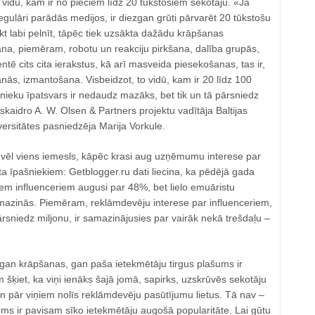
ju vidū, kam ir no pieciem līdz 20 tūkstošiem sekotāju. «Ja
gulāri parādās medijos, ir diezgan grūti pārvarēt 20 tūkstošu
t labi pelnīt, tāpēc tiek uzsākta dažādu krāpšanas
, piemēram, robotu un reakciju pirkšana, dalība grupās,
mentē cits cita ierakstus, kā arī masveida piesekošanas, tas ir,
nās, izmantošana. Visbeidzot, to vidū, kam ir 20 līdz 100
pnieku īpatsvars ir nedaudz mazāks, bet tik un tā pārsniedz
skaidro A. W. Olsen & Partners projektu vadītāja Baltijas
iversitātes pasniedzēja Marija Vorkule.
ir vēl viens iemesls, kāpēc krasi aug uzņēmumu interese par
ita īpašniekiem: Getblogger.ru dati liecina, ka pēdējā gada
iem influenceriem augusi par 48%, bet lielo emuāristu
samazinās. Piemēram, reklāmdevēju interese par influenceriem,
rsniedz miljonu, ir samazinājusies par vairāk nekā trešdaļu –
 gan krāpšanas, gan paša ietekmētāju tirgus plašums ir
ķiet, ka viņi ienāks šajā jomā, sapirks, uzskrūvēs sekotāju
n pār viņiem nolīs reklāmdevēju pasūtījumu lietus. Tā nav –
jums ir pavisam sīko ietekmētāju augošā popularitāte. Lai gūtu