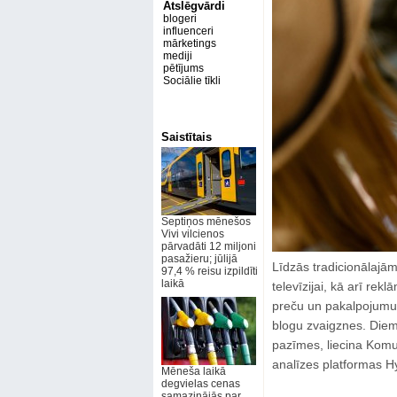
Atslēgvārdi
blogeri
influenceri
mārketings
mediji
pētījums
Sociālie tīkli
Saistītais
Septiņos mēnešos
Vivi vilcienos
pārvadāti 12 miljoni
pasažieru; jūlijā
Līdzās tradicionālajām
97,4 % reisu izpildīti
laikā
televīzijai, kā arī re
preču un pakalpojumu 
blogu zvaigznes. Diem
pazīmes, liecina Komun
analīzes platformas Hy
Mēneša laikā
degvielas cenas
samazinājās par