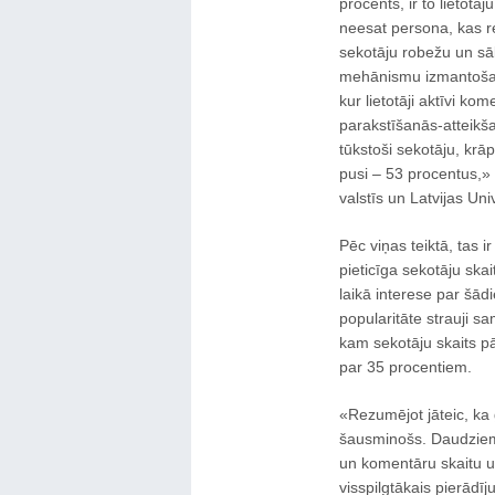
procents, ir to lietotā
neesat persona, kas re
sekotāju robežu un sāk
mehānismu izmantošana
kur lietotāji aktīvi ko
parakstīšanās-atteikša
tūkstoši sekotāju, krā
pusi – 53 procentus,» 
valstīs un Latvijas Un
Pēc viņas teiktā, tas 
pieticīga sekotāju ska
laikā interese par šād
popularitāte strauji 
kam sekotāju skaits pā
par 35 procentiem.
«Rezumējot jāteic, ka
šausminošs. Daudziem š
un komentāru skaitu u
visspilgtākais pierādī