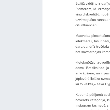
Baltijā vidēji to ir dar
Piemēram, M. Armaņeva 
viņu diskreditēt, nopēr
uzvirmojušas runas ar
citi influenceri.
Masveida piesekošanu B
ietekmētāji, tas ir, tā
dara gandrīz trešdaļa
bet savstarpējās kom
«Ietekmētāju tirgvedīb
domu. Bet tikai tad, ja
ar krāpšanu, un ir pavi
jāpievērš lielāka uzman
lai to veiktu,» saka H
Kopumā pētījumā secin
novērots kategorijā, ku
Instagram tas nepārsni