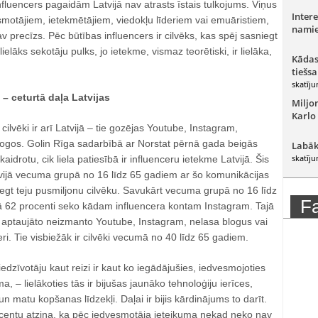
luencers pagaidām Latvijā nav atrasts īstais tulkojums. Viņus
Intere
motājiem, ietekmētājiem, viedokļu līderiem vai emuāristiem,
namie
v precīzs. Pēc būtības influencers ir cilvēks, kas spēj sasniegt
lielāks sekotāju pulks, jo ietekme, vismaz teorētiski, ir lielāka,
Kādas
tiešsa
skatīju
 – ceturtā daļa Latvijas
Miljo
Karlo
ilvēki ir arī Latvijā – tie gozējas Youtube, Instagram,
gos. Golin Rīga sadarbībā ar Norstat pērnā gada beigās
Labāk
skatīju
kaidrotu, cik liela patiesībā ir influenceru ietekme Latvijā. Šis
tvijā vecuma grupā no 16 līdz 65 gadiem ar šo komunikācijas
iegt teju pusmiljonu cilvēku. Savukārt vecuma grupā no 16 līdz
F
 62 procenti seko kādam influencera kontam Instagram. Tajā
i aptaujāto neizmanto Youtube, Instagram, nelasa blogus vai
eri. Tie visbiežāk ir cilvēki vecumā no 40 līdz 65 gadiem.
edzīvotāju kaut reizi ir kaut ko iegādājušies, iedvesmojoties
a, – lielākoties tās ir bijušas jaunāko tehnoloģiju ierīces,
n matu kopšanas līdzekļi. Daļai ir bijis kārdinājums to darīt.
ocentu atzina, ka pēc iedvesmotāja ieteikuma nekad neko nav