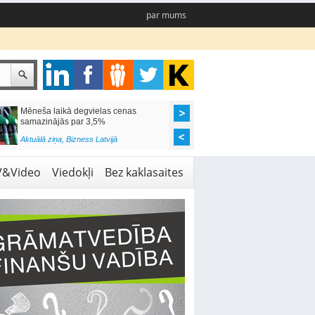
par mums
Mēneša laikā degvielas cenas
Rīgas pašvaldības sko
samazinājās par 3,5%
pieejamas 192 vietas 
Aktuālā ziņa
,
Bizness Latvijā
Aktuālā ziņa
,
Izglītība
V&Video
Viedokļi
Bez kaklasaites