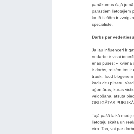
panākumus šajā jomā, 
parastiem lietotājiem 
ka tā tiešām ir zvaigzn
speciāliste.
Darbs par vēderties
Ja jau influenceri ir 
nodarbe ir visai ienesī
ēnas puses: «Ikviena
ir darbs, reizēm tas ir
trauki, food blogeriem 
kādu citu pilsētu. Vārd
aģentūras, kuras visti
veidošana, atsūta pi
OBLIGĀTAS PUBLIKĀCI
Tajā pašā laikā medijo
lietotāju skaita un re
eiro. Tas, vai par dar