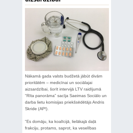
Nākamā gada valsts budžetā jābūt divām
prioritātēm – medicīnai un sociālajai
aizsardzībai, šorīt intervijā LTV raidījumā
“Rīta panorāma” sacīja Saeimas Sociālo un
darba lietu komisijas priekšsēdētājs Andris
Skride (AP!).
“Es domāju, ka koalīcijā, lielākajā daļā
frakciju, protams, saprot, ka veselības