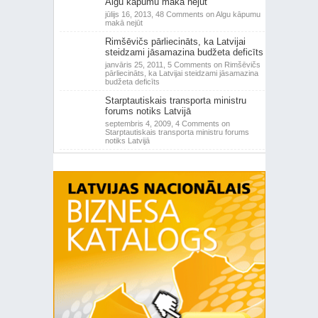
Algu kāpumu makā nejūt
jūlijs 16, 2013,
48 Comments
on Algu kāpumu
makā nejūt
Rimšēvičs pārliecināts, ka Latvijai
steidzami jāsamazina budžeta deficīts
janvāris 25, 2011,
5 Comments
on Rimšēvičs
pārliecināts, ka Latvijai steidzami jāsamazina
budžeta deficīts
Starptautiskais transporta ministru
forums notiks Latvijā
septembris 4, 2009,
4 Comments
on
Starptautiskais transporta ministru forums
notiks Latvijā