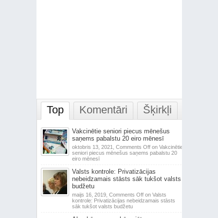
Top
Komentāri
Šķirkļi
Vakcinētie seniori piecus mēnešus
saņems pabalstu 20 eiro mēnesī
oktobris 13, 2021,
Comments Off
on Vakcinētie
seniori piecus mēnešus saņems pabalstu 20
eiro mēnesī
Valsts kontrole: Privatizācijas
nebeidzamais stāsts sāk tukšot valsts
budžetu
maijs 16, 2019,
Comments Off
on Valsts
kontrole: Privatizācijas nebeidzamais stāsts
sāk tukšot valsts budžetu