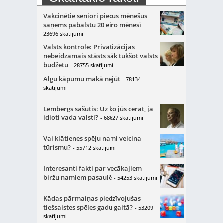
Vakcinētie seniori piecus mēnešus
saņems pabalstu 20 eiro mēnesī
-
23696 skatījumi
Valsts kontrole: Privatizācijas
nebeidzamais stāsts sāk tukšot valsts
budžetu
- 28755 skatījumi
Algu kāpumu makā nejūt
- 78134
skatījumi
Lembergs sašutis: Uz ko jūs cerat, ja
idioti vada valsti?
- 68627 skatījumi
Vai klātienes spēļu nami veicina
tūrismu?
- 55712 skatījumi
Interesanti fakti par vecākajiem
biržu namiem pasaulē
- 54253 skatījumi
Kādas pārmaiņas piedzīvojušas
tiešsaistes spēles gadu gaitā?
- 53209
skatījumi