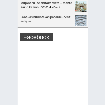
Miljonāru iecienītākā vieta – Monte
Karlo kazino
- 53103 skatījumi
Labākās bibliotēkas pasaulē
- 50805
skatījumi
Facebook