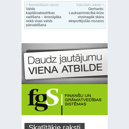
< Iepriekšējais raksts
Nākošais raksts >
Valsts
Gerhards:
kapitālsabiedrības
Lauksaimniecībā krīze
vadīšana ‒ ienesīgāka
vissmagāk skāra
nekā visas valsts
eksportējošās nozares
pārvaldīšana
Skatītākie raksti