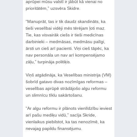
aprūpei mūsu valstī ir jābūt kā vienai no
prioritātēm,” uzsvēra Skidre.
“Manuprāt, tas ir tik daudz skandināts, ka
tieši veselībai vidēji mēs tērējam ļoti maz.
Tie, kas visvairāk ciešs ir tieši medicīnas
darbinieki – medmāsas, medmāsu palīgi,
ārsti un cieš arī pacienti. Viņi cieš tāpēc, ka
nav personāla un nav arī kompensējamo
zāļu,” turpināja politiķis.
Viņš atgādināja, ka Veselības ministrija (VM)
šobrīd gatavo divas nozīmīgas reformas –
veselības aprūpē strādājošo algu reformu
un slimnīcu tīklu sakārtošanu.
“Ar algu reformu ir plānots vienlīdzību ieviest
arī pašu mediķu vidū,” sacīja Skride,
vienlaikus piebilstot, ka tas nenozīmē, ka
nevajag papildu finansējumu.