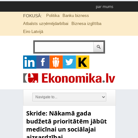
par mums
FOKUSĀ:
Politika
Banku bizness
Atbalsts uzņēmējdarbībai
Biznesa izglītība
Eiro Latvijā
Skride: Nākamā gada
budžetā prioritātēm jābūt
medicīnai un sociālajai
aizsardzībai