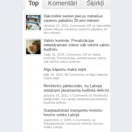
Top
Komentāri
Šķirkļi
Vakcinētie seniori piecus mēnešus
saņems pabalstu 20 eiro mēnesī
oktobris 13, 2021,
Comments Off
on Vakcinētie
seniori piecus mēnešus saņems pabalstu 20
eiro mēnesī
Valsts kontrole: Privatizācijas
nebeidzamais stāsts sāk tukšot valsts
budžetu
maijs 16, 2019,
Comments Off
on Valsts
kontrole: Privatizācijas nebeidzamais stāsts
sāk tukšot valsts budžetu
Algu kāpumu makā nejūt
jūlijs 16, 2013,
48 Comments
on Algu kāpumu
makā nejūt
Rimšēvičs pārliecināts, ka Latvijai
steidzami jāsamazina budžeta deficīts
janvāris 25, 2011,
5 Comments
on Rimšēvičs
pārliecināts, ka Latvijai steidzami jāsamazina
budžeta deficīts
Starptautiskais transporta ministru
forums notiks Latvijā
septembris 4, 2009,
4 Comments
on
Starptautiskais transporta ministru forums
notiks Latvijā