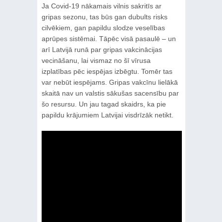
Ja Covid-19 nākamais vilnis sakritīs ar
gripas sezonu, tas būs gan dubults risks
cilvēkiem, gan papildu slodze veselības
aprūpes sistēmai. Tāpēc visā pasaulē – un
arī Latvijā runā par gripas vakcinācijas
vecināšanu, lai vismaz no šī vīrusa
izplatības pēc iespējas izbēgtu. Tomēr tas
var nebūt iespējams. Gripas vakcīnu lielākā
skaitā nav un valstis sākušas sacensību par
šo resursu. Un jau tagad skaidrs, ka pie
papildu krājumiem Latvijai visdrīzāk netikt.