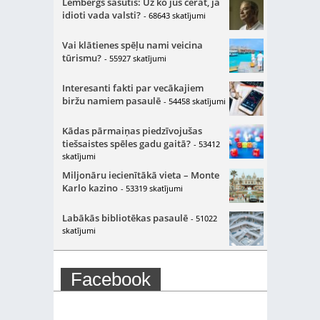
Lembergs sašutis: Uz ko jūs cerat, ja
idioti vada valsti?
- 68643 skatījumi
Vai klātienes spēļu nami veicina
tūrismu?
- 55927 skatījumi
Interesanti fakti par vecākajiem
biržu namiem pasaulē
- 54458 skatījumi
Kādas pārmaiņas piedzīvojušas
tiešsaistes spēles gadu gaitā?
- 53412
skatījumi
Miljonāru iecienītākā vieta – Monte
Karlo kazino
- 53319 skatījumi
Labākās bibliotēkas pasaulē
- 51022
skatījumi
Facebook