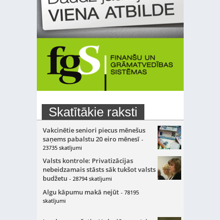
Skatītākie raksti
Vakcinētie seniori piecus mēnešus
saņems pabalstu 20 eiro mēnesī
-
23735 skatījumi
Valsts kontrole: Privatizācijas
nebeidzamais stāsts sāk tukšot valsts
budžetu
- 28794 skatījumi
Algu kāpumu makā nejūt
- 78195
skatījumi