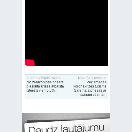
< Iepriekšējais raksts
Nākošais raksts >
No zemkopības nozarei
Pēc smagas
piešķirtā krīzes atbalsta
koronakrīzes tūrisms
iztērēts vien 0.5%
Sāremā atgriežas ar
jaunām vēsmām