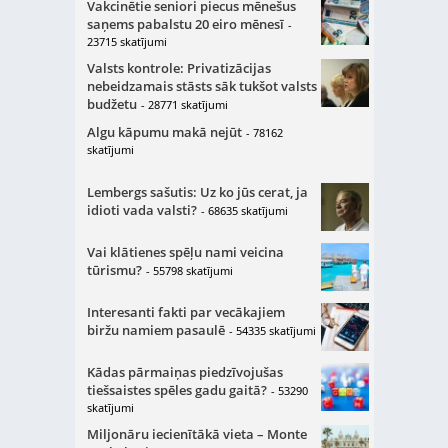
Vakcinētie seniori piecus mēnešus
saņems pabalstu 20 eiro mēnesī
-
23715 skatījumi
Valsts kontrole: Privatizācijas
nebeidzamais stāsts sāk tukšot valsts
budžetu
- 28771 skatījumi
Algu kāpumu makā nejūt
- 78162
skatījumi
Lembergs sašutis: Uz ko jūs cerat, ja
idioti vada valsti?
- 68635 skatījumi
Vai klātienes spēļu nami veicina
tūrismu?
- 55798 skatījumi
Interesanti fakti par vecākajiem
biržu namiem pasaulē
- 54335 skatījumi
Kādas pārmaiņas piedzīvojušas
tiešsaistes spēles gadu gaitā?
- 53290
skatījumi
Miljonāru iecienītākā vieta – Monte