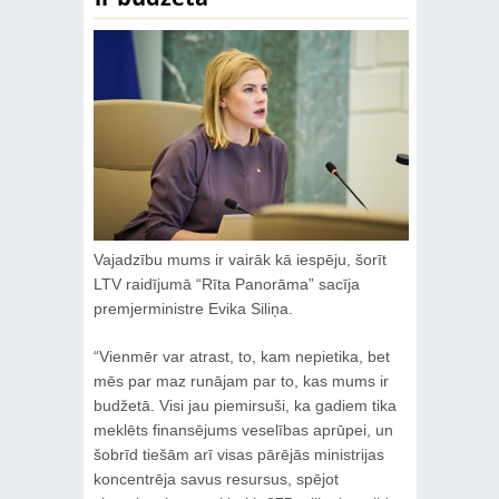
Vajadzību mums ir vairāk kā iespēju, šorīt
LTV raidījumā “Rīta Panorāma” sacīja
premjerministre Evika Siliņa.
“Vienmēr var atrast, to, kam nepietika, bet
mēs par maz runājam par to, kas mums ir
budžetā. Visi jau piemirsuši, ka gadiem tika
meklēts finansējums veselības aprūpei, un
šobrīd tiešām arī visas pārējās ministrijas
koncentrēja savus resursus, spējot