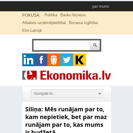
par mums
FOKUSĀ:
Politika
Banku bizness
Atbalsts uzņēmējdarbībai
Biznesa izglītība
Eiro Latvijā
Siliņa: Mēs runājam par to,
kam nepietiek, bet par maz
runājam par to, kas mums
ir budžetā