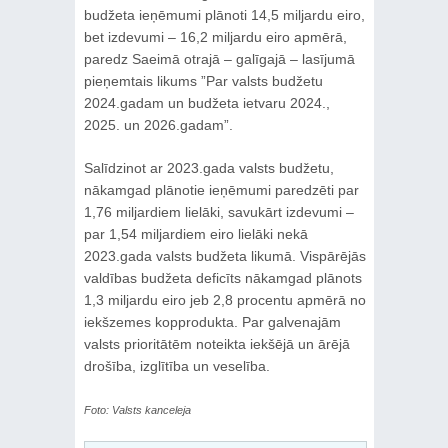
budžeta ieņēmumi plānoti 14,5 miljardu eiro,
bet izdevumi – 16,2 miljardu eiro apmērā,
paredz Saeimā otrajā – galīgajā – lasījumā
pieņemtais likums ”Par valsts budžetu
2024.gadam un budžeta ietvaru 2024.,
2025. un 2026.gadam”.
Salīdzinot ar 2023.gada valsts budžetu,
nākamgad plānotie ieņēmumi paredzēti par
1,76 miljardiem lielāki, savukārt izdevumi –
par 1,54 miljardiem eiro lielāki nekā
2023.gada valsts budžeta likumā. Vispārējās
valdības budžeta deficīts nākamgad plānots
1,3 miljardu eiro jeb 2,8 procentu apmērā no
iekšzemes kopprodukta. Par galvenajām
valsts prioritātēm noteikta iekšējā un ārējā
drošība, izglītība un veselība.
Foto: Valsts kanceleja