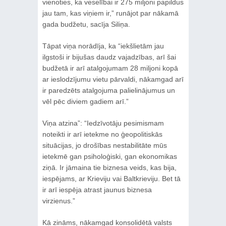
vienoties, ka veselībai ir 275 miljoni papildus
jau tam, kas viņiem ir,” runājot par nākamā
gada budžetu, sacīja Siliņa.
Tāpat viņa norādīja, ka “iekšlietām jau
ilgstoši ir bijušas daudz vajadzības, arī šai
budžetā ir arī atalgojumam 28 miljoni kopā
ar ieslodzījumu vietu pārvaldi, nākamgad arī
ir paredzēts atalgojuma palielinājumus un
vēl pēc diviem gadiem arī.”
Viņa atzina”: “Iedzīvotāju pesimismam
noteikti ir arī ietekme no ģeopolitiskās
situācijas, jo drošības nestabilitāte mūs
ietekmē gan psiholoģiski, gan ekonomikas
ziņā. Ir jāmaina tie biznesa veids, kas bija,
iespējams, ar Krieviju vai Baltkrieviju. Bet tā
ir arī iespēja atrast jaunus biznesa
virzienus.”
Kā zināms, nākamgad konsolidētā valsts