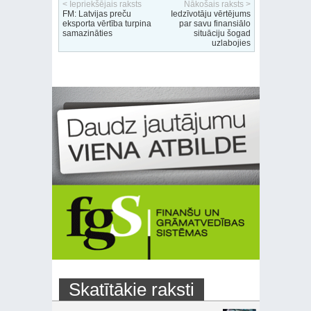
< Iepriekšējais raksts
Nākošais raksts >
FM: Latvijas preču
Iedzīvotāju vērtējums
eksporta vērtība turpina
par savu finansiālo
samazināties
situāciju šogad
uzlabojies
Skatītākie raksti