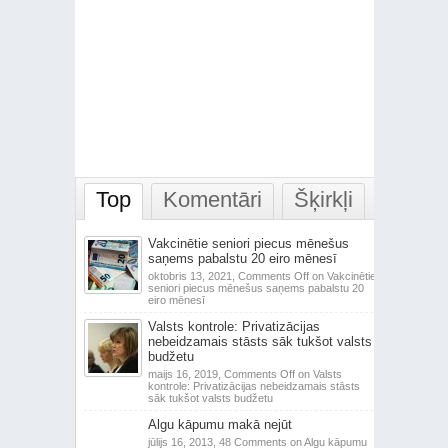
Top
Komentāri
Šķirkļi
Vakcinētie seniori piecus mēnešus
saņems pabalstu 20 eiro mēnesī
oktobris 13, 2021,
Comments Off
on Vakcinētie
seniori piecus mēnešus saņems pabalstu 20
eiro mēnesī
Valsts kontrole: Privatizācijas
nebeidzamais stāsts sāk tukšot valsts
budžetu
maijs 16, 2019,
Comments Off
on Valsts
kontrole: Privatizācijas nebeidzamais stāsts
sāk tukšot valsts budžetu
Algu kāpumu makā nejūt
jūlijs 16, 2013,
48 Comments
on Algu kāpumu