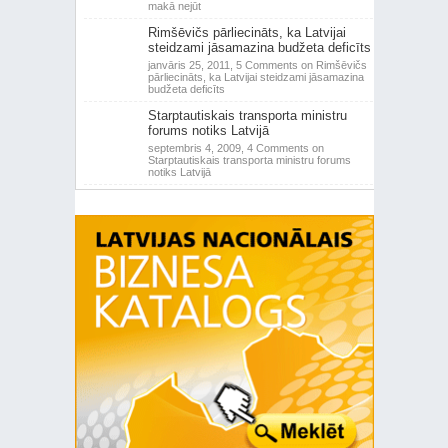
makā nejūt
Rimšēvičs pārliecināts, ka Latvijai
steidzami jāsamazina budžeta deficīts
janvāris 25, 2011,
5 Comments
on Rimšēvičs
pārliecināts, ka Latvijai steidzami jāsamazina
budžeta deficīts
Starptautiskais transporta ministru
forums notiks Latvijā
septembris 4, 2009,
4 Comments
on
Starptautiskais transporta ministru forums
notiks Latvijā