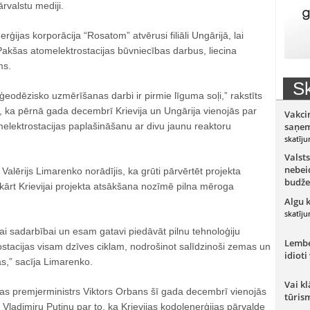
rvalstu mediji.
erģijas korporācija “Rosatom” atvērusi filiāli Ungārijā, lai
Pakšas atomelektrostacijas būvniecības darbus, liecina
ms.
Sk
 ģeodēzisko uzmērīšanas darbi ir pirmie līguma soļi,” rakstīts
, ka pērnā gada decembrī Krievija un Ungārija vienojās par
Vakci
elektrostacijas paplašināšanu ar divu jaunu reaktoru
saņem
skatīju
Valsts
nebeid
Valērijs Limarenko norādījis, ka grūti pārvērtēt projekta
budže
kārt Krievijai projekta atsākšana nozīmē pilna mēroga
Algu 
skatīju
i sadarbībai un esam gatavi piedāvāt pilnu tehnoloģiju
Lember
stacijas visam dzīves ciklam, nodrošinot salīdzinoši zemas un
idioti
s,” sacīja Limarenko.
Vai kl
jas premjerministrs Viktors Orbans šī gada decembrī vienojās
tūris
u Vladimiru Putinu par to, ka Krievijas kodolenerģijas pārvalde