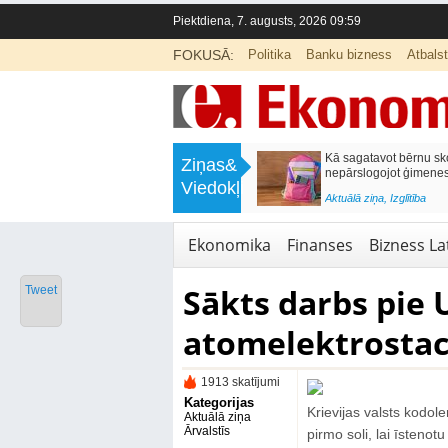
Piektdiena, 7. augusts, 2026 09:59
FOKUSĀ:
Politika
Banku bizness
Atbals
>
Labklājības ministrija rosina reformēt
Kā sagatavot bērnu sko
Ziņas&
un būtiski uzlabot vecāku pabalstu
nepārslogojot ģimene
Viedokļi
<
Aktuālā ziņa
,
Ekonomika
Aktuālā ziņa
,
Izglītība
Ekonomika
Finanses
Bizness Lat
Sākts darbs pie 
Tweet
atomelektrostac
1913 skatījumi
Kategorijas
Krievijas valsts kodole
Aktuālā ziņa
Ārvalstīs
pirmo soli, lai īsteno