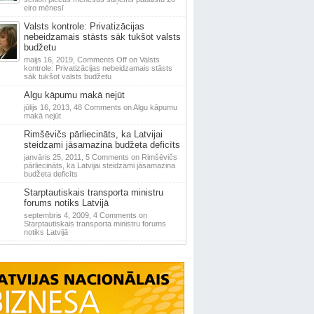
eiro mēnesī
Valsts kontrole: Privatizācijas
nebeidzamais stāsts sāk tukšot valsts
budžetu
maijs 16, 2019,
Comments Off
on Valsts
kontrole: Privatizācijas nebeidzamais stāsts
sāk tukšot valsts budžetu
Algu kāpumu makā nejūt
jūlijs 16, 2013,
48 Comments
on Algu kāpumu
makā nejūt
Rimšēvičs pārliecināts, ka Latvijai
steidzami jāsamazina budžeta deficīts
janvāris 25, 2011,
5 Comments
on Rimšēvičs
pārliecināts, ka Latvijai steidzami jāsamazina
budžeta deficīts
Starptautiskais transporta ministru
forums notiks Latvijā
septembris 4, 2009,
4 Comments
on
Starptautiskais transporta ministru forums
notiks Latvijā