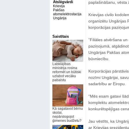
Atslēgvārdi
paplašināšanu, vēsta ā
Krievija
Pakšas
atomelektrostacija
Krievijas civilo kodolen
Ungārija
organizētu Ungārijas 
korporācijas paziņoju
Saistītais
“Filiāles atvēršana un
paziņojumā, atgādinot
Ungārijas Pakšas atom
būvniecību.
Labklājības
ministrija rosina
Korporācijas pārstāvis 
reformēt un būtiski
uzlabot vecāku
nozīmi Ungārijai, savu
pabalstu
sadarbību ar Eiropu.
“Mēs esam gatavi šāda
komplektu atomelektro
Kā sagatavot bērnu
konkurētspējīgas cena
skolai,
nepārslogojot
ģimenes budžetu?
Jau vēstīts, ka Ungāri
ar Krievijas prezident