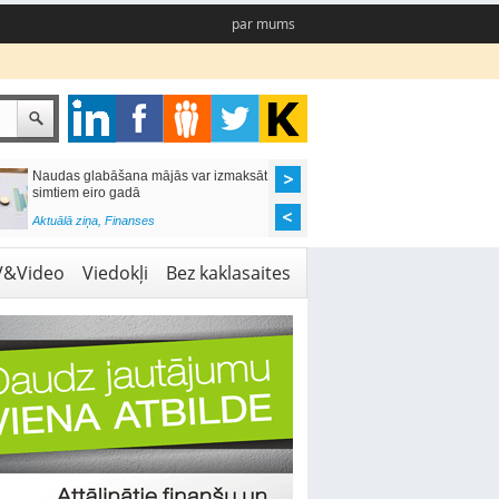
par mums
Naudas glabāšana mājās var izmaksāt
Katrs desmitais mājok
simtiem eiro gadā
pieteikums tiek noraid
kredītvēstures dēļ
Aktuālā ziņa
,
Finanses
Aktuālā ziņa
,
Finanses
V&Video
Viedokļi
Bez kaklasaites