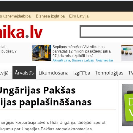
ts uzņēmējdarbībai
Biznesa izglītība
Eiro Latvijā
lai,
Septiņos mēnešos Vivi vilcienos
s budžetu?
pārvadāti 12 miljoni pasažieru; jūlijā
97,4 % reisu izpildīti laikā
Aktuālā ziņa
,
Bizness Latvijā
,
Tirdzniecība
vijā
Ārvalstīs
Likumdošana
Izglītība
Tehnoloģijas
T
Ungārijas Pakšas
ijas paplašināšanas
nerģijas korporācija atvērs filiāli Ungārija, tādējādi sperot
tu līgumu par Ungārijas Pakšas atomelektrostacijas