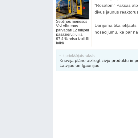
“Rosatom” Pakšas atom
divus jaunus reaktorus
Septiņos mēnešos
Darījumā tika iekļaut
Vivi vilcienos
pārvadāti 12 miljoni
nosacījumu, ka par nau
pasažieru; jūlijā
97,4 % reisu izpildīti
laikā
< Iepriekšējais raksts
Krievija plāno aizliegt zivju produktu imp
Latvijas un Igaunijas