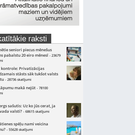
atītākie raksti
nētie seniori piecus mēnešus
s pabalstu 20 eiro mēnesī
- 23679
mi
 kontrole: Privatizācijas
zamais stāsts sāk tukšot valsts
tu
- 28736 skatījumi
kāpumu makā nejūt
- 78100
mi
gs sašutis: Uz ko jūs cerat, ja
 vada valsti?
- 68615 skatījumi
ātienes spēļu nami veicina
mu?
- 55628 skatījumi