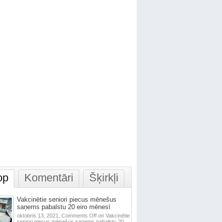
op
Komentāri
Šķirkļi
Vakcinētie seniori piecus mēnešus
saņems pabalstu 20 eiro mēnesī
oktobris 13, 2021,
Comments Off
on Vakcinētie
seniori piecus mēnešus saņems pabalstu 20