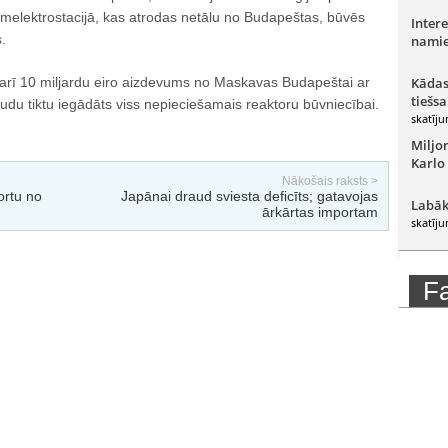
elektrostacijā, kas atrodas netālu no Budapeštas, būvēs
Intere
.
namie
s arī 10 miljardu eiro aizdevums no Maskavas Budapeštai ar
Kādas
tiešsa
du tiktu iegādāts viss nepieciešamais reaktoru būvniecībai.
skatīju
Miljo
Karlo
Nākošais raksts >
ortu no
Japānai draud sviesta deficīts; gatavojas
Labāk
ārkārtas importam
skatīju
F