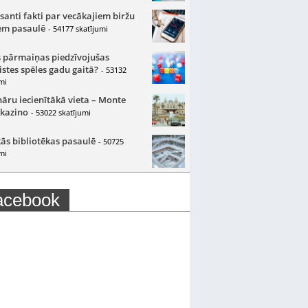
santi fakti par vecākajiem biržu
m pasaulē
- 54177 skatījumi
 pārmaiņas piedzīvojušas
istes spēles gadu gaitā?
- 53132
mi
nāru iecienītākā vieta – Monte
 kazino
- 53022 skatījumi
ās bibliotēkas pasaulē
- 50725
mi
acebook