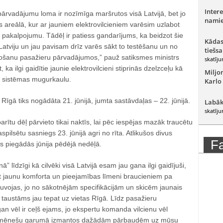
Intere
ārvadājumu loma ir nozīmīga maršrutos visā Latvijā, bet jo
namie
 areālā, kur ar jauniem elektrovilcieniem varēsim uzlabot
 pakalpojumu. Tādēļ ir patiess gandarījums, ka beidzot šie
Kādas
uz Latviju un jau pavisam drīz varēs sākt to testēšanu un no
tiešsa
ošanu pasažieru pārvadājumos,” pauž satiksmes ministrs
skatīju
, ka ilgi gaidītie jaunie elektrovilcieni stiprinās dzelzceļu kā
Miljo
a sistēmas mugurkaulu.
Karlo
 Rīgā tiks nogādāta 21. jūnijā, jumta sastāvdaļas – 22. jūnijā.
Labāk
skatīju
arītu dēļ pārvieto tikai naktīs, lai pēc iespējas mazāk traucētu
aspilsētu sasniegs 23. jūnijā agri no rīta. Atlikušos divus
F
s piegādās jūnija pēdējā nedēļā.
ā” līdzīgi kā cilvēki visā Latvijā esam jau gana ilgi gaidījuši,
 jaunu komforta un pieejamības līmeni braucieniem pa
 tuvojas, jo no sākotnējām specifikācijām un skicēm jaunais
is taustāms jau tepat uz vietas Rīgā. Līdz pasažieru
n vēl ir ceļš ejams, jo ekspertu komanda vilcienu vēl
 mēnešu garumā izmantos dažādām pārbaudēm uz mūsu