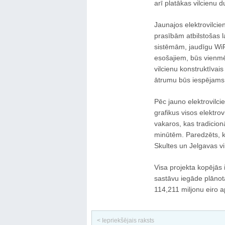
arī platākas vilcienu d
Jaunajos elektrovilcie
prasībām atbilstošas l
sistēmām, jaudīgu WiFi
esošajiem, būs vienmē
vilcienu konstruktīvai
ātrumu būs iespējams at
Pēc jauno elektrovilci
grafikus visos elektro
vakaros, kas tradicionā
minūtēm. Paredzēts, ka
Skultes un Jelgavas vi
Visa projekta kopējās 
sastāvu iegāde plānot
114,211 miljonu eiro 
< Iepriekšējais raksts