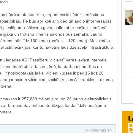
urvis.
nos būs klimata kontrole, ergonomiski sēdekļi, mūsdienu
abierīcības. Tie būs aprīkoti ar video un audio informēšanas
 pieslēgumu. Vilcienu gaita, salīdzot ar pašlaik lietošanā
rīgāka un trokšņu līmenis salonos būs zemāks. Jauno
s ātrums būs līdz 160 km/h (pašlaik – 120 km/h). Maksimālo
tīstīt iecirkņos, kur to nākotnē ļaus dzelzceļa infrastruktūra.
enu iegādes AS “Pasažieru vilciens” varēs ieviest intervāla
vilcienu maršrutos. Tas nozīmē, ka darba dienu rītos un
li ir noslogotākais laiks, vilcieni kursēs ik pēc 15 līdz 20
 ar jaunajiem vilcieniem izpildīs reisus Aizkraukles, Tukuma,
rzienā.
izmaksas ir 257,889 miljoni eiro, un 23 jauno elektrovilcienu
a ar Eiropas Savienības Kohēzijas fonda līdzfinansējumu
apmērā.
Nākošais raksts >