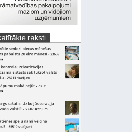
atītākie raksti
nētie seniori piecus mēnešus
s pabalstu 20 eiro mēnesī
- 23658
mi
 kontrole: Privatizācijas
zamais stāsts sāk tukšot valsts
tu
- 28713 skatījumi
kāpumu makā nejūt
- 78071
mi
gs sašutis: Uz ko jūs cerat, ja
 vada valsti?
- 68607 skatījumi
ātienes spēļu nami veicina
mu?
- 55519 skatījumi