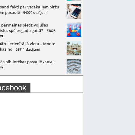
santi fakti par vecākajiem biržu
m pasaulē
- 54070 skatījumi
 pārmaiņas piedzīvojušas
istes spēles gadu gaitā?
- 53028
mi
nāru iecienītākā vieta – Monte
 kazino
- 52911 skatījumi
ās bibliotēkas pasaulē
- 50615
mi
acebook