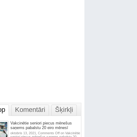
op
Komentāri
Šķirkļi
Vakcinētie seniori piecus mēnešus
saņems pabalstu 20 eiro mēnesī
oktobris 13, 2021,
Comments Off
on Vakcinētie
seniori piecus mēnešus saņems pabalstu 20