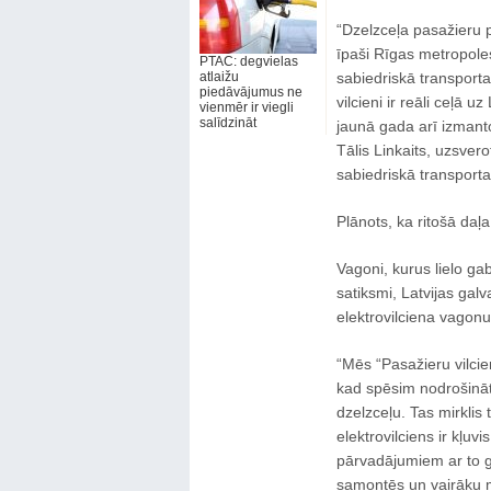
“Dzelzceļa pasažieru p
īpaši Rīgas metropoles
PTAC: degvielas
atlaižu
sabiedriskā transporta
piedāvājumus ne
vilcieni ir reāli ceļā 
vienmēr ir viegli
salīdzināt
jaunā gada arī izmant
Tālis Linkaits, uzsverot
sabiedriskā transport
Plānots, ka ritošā daļa
Vagoni, kurus lielo gab
satiksmi, Latvijas galv
elektrovilciena vagonu
“Mēs “Pasažieru vilcien
kad spēsim nodrošināt
dzelzceļu. Tas mirklis
elektrovilciens ir kļuv
pārvadājumiem ar to ga
samontēs un vairāku