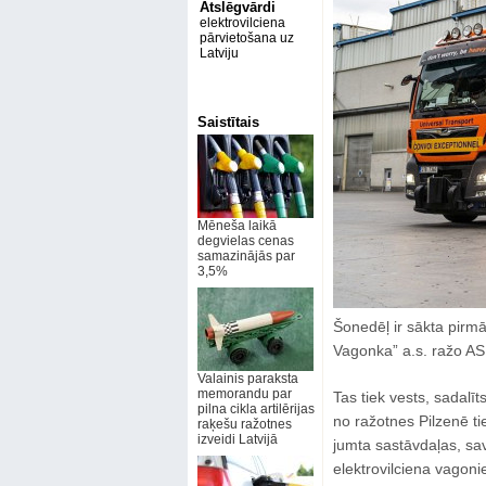
Atslēgvārdi
elektrovilciena
pārvietošana uz
Latviju
Saistītais
Mēneša laikā
degvielas cenas
samazinājās par
3,5%
Šonedēļ ir sākta pirm
Vagonka” a.s. ražo AS 
Valainis paraksta
memorandu par
Tas tiek vests, sadal
pilna cikla artilērijas
no ražotnes Pilzenē ti
raķešu ražotnes
izveidi Latvijā
jumta sastāvdaļas, sav
elektrovilciena vagoni