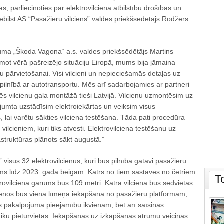
as, pārliecinoties par elektrovilciena atbilstību drošības un
iebilst AS “Pasažieru vilciens” valdes priekšsēdētājs Rodžers
a „Škoda Vagona“ a.s. valdes priekšsēdētājs Martins
ot vērā pašreizējo situāciju Eiropā, mums bija jāmaina
nu pārvietošanai. Visi vilcieni un nepieciešamās detaļas uz
 pilnībā ar autotransportu. Mēs arī sadarbojamies ar partneri
zēs vilcienu gala montāžā tieši Latvijā. Vilcienu uzmontēsim uz
z jumta uzstādīsim elektroiekārtas un veiksim visus
lai varētu sākties vilciena testēšana. Tāda pati procedūra
 vilcieniem, kuri tiks atvesti. Elektrovilciena testēšanu uz
astruktūras plānots sākt augustā.”
 visus 32 elektrovilcienus, kuri būs pilnībā gatavi pasažieru
 līdz 2023. gada beigām. Katrs no tiem sastāvēs no četriem
T
ovilciena garums būs 109 metri. Katrā vilcienā būs sēdvietas
ienos būs viena līmeņa iekāpšana no pasažieru platformām,
s pakalpojuma pieejamību ikvienam, bet arī saīsinās
iku pieturvietās. Iekāpšanas uz izkāpšanas ātrumu veicinās