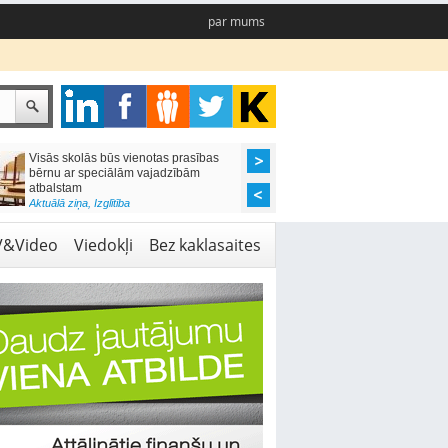
par mums
Visās skolās būs vienotas prasības
Valsts rūpēsies, lai k
bērnu ar speciālām vajadzībām
arestētā manta nezaud
atbalstam
Aktuālā ziņa
,
Likumdoša
Aktuālā ziņa
,
Izglītība
V&Video
Viedokļi
Bez kaklasaites