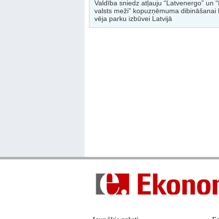
Valdība sniedz atļauju “Latvenergo” un “
valsts meži” kopuzņēmuma dibināšanai l
vēja parku izbūvei Latvijā