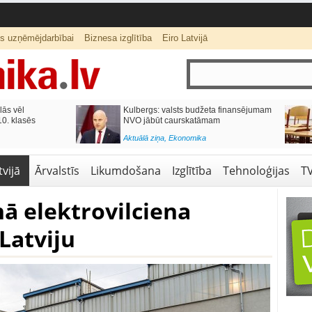
ts uzņēmējdarbībai
Biznesa izglītība
Eiro Latvijā
lās vēl
Kulbergs: valsts budžeta finansējumam
0. klasēs
NVO jābūt caurskatāmam
Aktuālā ziņa
,
Ekonomika
vijā
Ārvalstīs
Likumdošana
Izglītība
Tehnoloģijas
T
ā elektrovilciena
Latviju