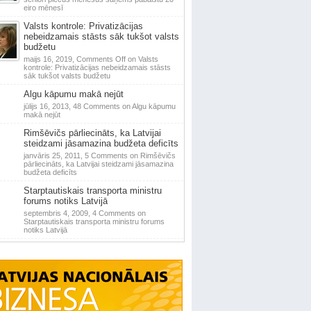
eiro mēnesī
Valsts kontrole: Privatizācijas
nebeidzamais stāsts sāk tukšot valsts
budžetu
maijs 16, 2019,
Comments Off
on Valsts
kontrole: Privatizācijas nebeidzamais stāsts
sāk tukšot valsts budžetu
Algu kāpumu makā nejūt
jūlijs 16, 2013,
48 Comments
on Algu kāpumu
makā nejūt
Rimšēvičs pārliecināts, ka Latvijai
steidzami jāsamazina budžeta deficīts
janvāris 25, 2011,
5 Comments
on Rimšēvičs
pārliecināts, ka Latvijai steidzami jāsamazina
budžeta deficīts
Starptautiskais transporta ministru
forums notiks Latvijā
septembris 4, 2009,
4 Comments
on
Starptautiskais transporta ministru forums
notiks Latvijā