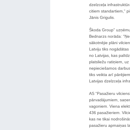
dzelzceļa infrastruktūr
citiem standartiem,“ p
Jānis Grigulis.
Škoda Group” uzņēmum
Bednarzs norāda: “Ņem
sākotnējie plāni vilcie
Latviju tiks nogādātas
no Latvijas, kas palīd
platsliežu ratiņiem, u
nepieciešamos darbus, 
tiks veikta arī pārējiem
Latvijas dzelzceļa infr
AS “Pasažieru vilciens”
pārvadājumiem, saņems
vagoniem. Viena elektr
436 pasažieriem. Vilc
kas ne tikai nodrošinā
pasažieru apmaiņas la