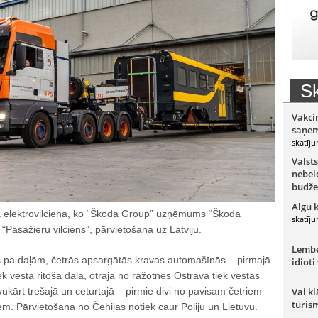
Sk
Vakci
saņem
skatīju
Valsts
nebeid
budže
Algu 
ā elektrovilciena, ko “Škoda Group” uzņēmums “Škoda
skatīju
“Pasažieru vilciens”, pārvietošana uz Latviju.
Lember
īts pa daļām, četrās apsargātās kravas automašīnās – pirmajā
idioti
ek vesta ritošā daļa, otrajā no ražotnes Ostravā tiek vestas
ukārt trešajā un ceturtajā – pirmie divi no pavisam četriem
Vai kl
tūris
em. Pārvietošana no Čehijas notiek caur Poliju un Lietuvu.