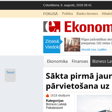
Ceturtdiena, 6. augusts, 2026 06:41
FOKUSĀ:
Politika
Banku bizness
Atbals
>
Mēneša laikā degvielas cenas
Rīgas pašvaldības sko
Ziņas&
samazinājās par 3,5%
pieejamas 192 vietas 1
Viedokļi
<
Aktuālā ziņa
,
Bizness Latvijā
Aktuālā ziņa
,
Izglītība
Ekonomika
Finanses
Bizness Lat
Sākta pirmā jaun
Tweet
pārvietošana uz 
1618 skatījumi
Kategorijas
Bizness Latvijā
Pakalpojumi