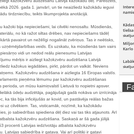
izliegt kažokzvēru audzēšanu Latvijā kažokādu dēļ. Paredzēts,
Intere
pēkā 2026. gada 1. janvārī, un tie neaizliedz kažokādu ieguvi
namie
du tirdzniecību, teikts likumprojekta anotācijā.
Kādas
u kažoki bija nepieciešami, lai cilvēki nenosaltu. Mūsdienās,
tiešsa
materiālu, no kā ražot siltas drēbes, nav nepieciešams tādēļ
skatīju
kārtā pavairot un nežēlīgi nogalināt zvēriņus. Tas ir neētisks,
Miljo
šs uzņēmējdarbības veids. Es uzskatu, ka mūsdienās tam vairs
Karlo
 piesārņo vidi un nedod reālu pienesumu Latvijas
ījumu mērķis ir aizliegt kažokzvēru audzēšana Latvijā
Labāk
zliedz kažokus iegādāties, pirkt, pārdot un valkāt. Neviens
skatīju
ņems. Kažokzvēru audzēšana ir aizliegta 16 Eiropas valstīs.
parlaments pieņēma lēmumu par kažokzvēru audzēšanas
F
 perioda, un mūsu kaimiņvalstī Lietuvā to nopietni apsver.
 lielākā ūdeļu audzētāja, pagājušajā gadā nokāva un iznīcināja
c, ka tās bija inficējušās ar kovid, un pastāvēja reālas bažas
esi uz cilvēkiem. Tas, visticamāk, nozīmē, ka kažokādu
ies, jo sabiedrības spiediena dēļ diez vai tas tiks atjaunots. Arī
eatbalsta kažokzvēru audzēšana. Saskaņā ar šā gada jūlijā
3 procenti Latvijas iedzīvotāju atbalsta kažokzvēru
Latvijas sabiedrība ir gatava. Vai arī politiķi ir gatavi