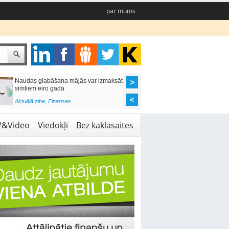
par mums
Naudas glabāšana mājās var izmaksāt
Katrs desmitais mājok
simtiem eiro gadā
pieteikums tiek noraid
kredītvēstures dēļ
Aktuālā ziņa
,
Finanses
Aktuālā ziņa
,
Finanses
V&Video
Viedokļi
Bez kaklasaites