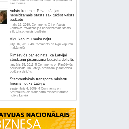
eiro mēnesī
Valsts kontrole: Privatizācijas
nebeidzamais stāsts sāk tukšot valsts
budžetu
maijs 16, 2019,
Comments Off
on Valsts
kontrole: Privatizācijas nebeidzamais stāsts
sāk tukšot valsts budžetu
Algu kāpumu makā nejūt
jūlijs 16, 2013,
48 Comments
on Algu kāpumu
makā nejūt
Rimšēvičs pārliecināts, ka Latvijai
steidzami jāsamazina budžeta deficīts
janvāris 25, 2011,
5 Comments
on Rimšēvičs
pārliecināts, ka Latvijai steidzami jāsamazina
budžeta deficīts
Starptautiskais transporta ministru
forums notiks Latvijā
septembris 4, 2009,
4 Comments
on
Starptautiskais transporta ministru forums
notiks Latvijā