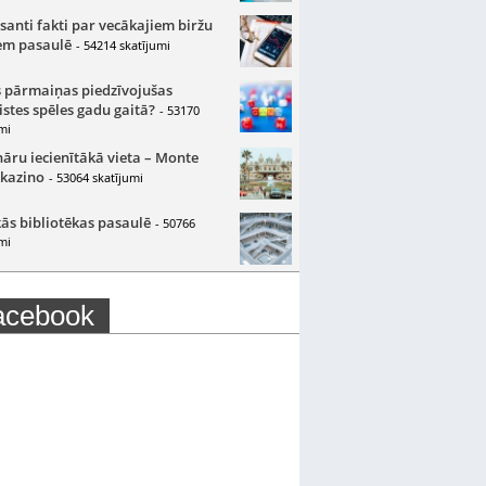
santi fakti par vecākajiem biržu
m pasaulē
- 54214 skatījumi
 pārmaiņas piedzīvojušas
istes spēles gadu gaitā?
- 53170
mi
nāru iecienītākā vieta – Monte
 kazino
- 53064 skatījumi
ās bibliotēkas pasaulē
- 50766
mi
acebook