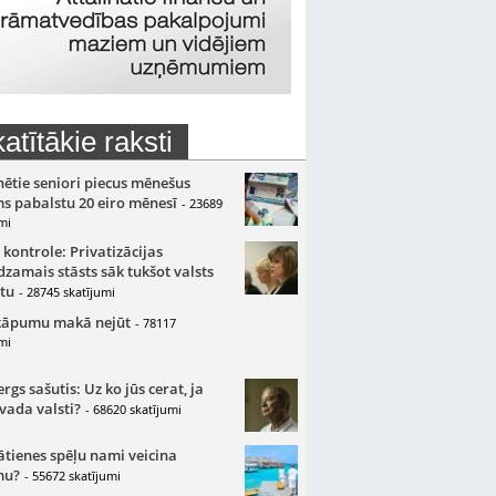
atītākie raksti
nētie seniori piecus mēnešus
s pabalstu 20 eiro mēnesī
- 23689
mi
 kontrole: Privatizācijas
zamais stāsts sāk tukšot valsts
tu
- 28745 skatījumi
kāpumu makā nejūt
- 78117
mi
gs sašutis: Uz ko jūs cerat, ja
 vada valsti?
- 68620 skatījumi
ātienes spēļu nami veicina
mu?
- 55672 skatījumi