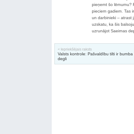
pieņemt šo lēmumu? Pl
pieciem gadiem. Tas ir
un darbinieki – atrast 
uzskatu, ka šis balso
uzrunājot Saeimas dep
< Iepriekšējais raksts
Valsts kontrole: Pašvaldību tilti ir bumba 
degli