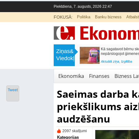
Piektdiena, 7. augusts, 2026 22:47
FOKUSĀ:
Politika
Banku bizness
Atbals
>
Labklājības ministrija rosina reformēt
Kā sagatavot bērnu sko
Ziņas&
un būtiski uzlabot vecāku pabalstu
nepārslogojot ģimene
Viedokļi
<
Aktuālā ziņa
,
Ekonomika
Aktuālā ziņa
,
Izglītība
Ekonomika
Finanses
Bizness Lat
Saeimas darba k
Tweet
priekšlikums aiz
audzēšanu
2097 skatījumi
Kategorijas