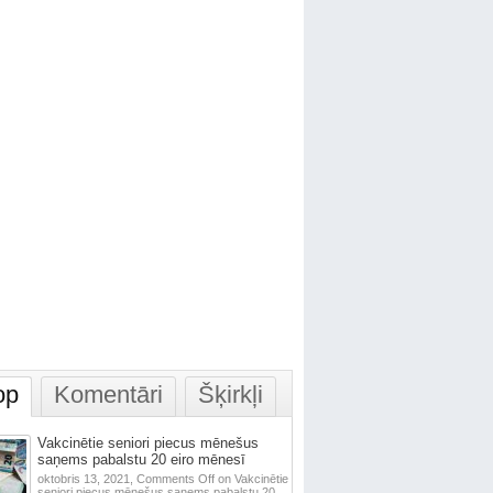
op
Komentāri
Šķirkļi
Vakcinētie seniori piecus mēnešus
saņems pabalstu 20 eiro mēnesī
oktobris 13, 2021,
Comments Off
on Vakcinētie
seniori piecus mēnešus saņems pabalstu 20