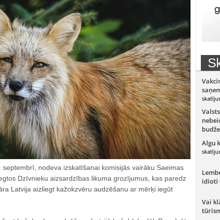
Sk
Vakci
saņem
skatīju
Valsts
nebeid
budže
Algu 
skatīju
. septembrī, nodeva izskatīšanai komisijās vairāku Saeimas
Lember
iegtos Dzīvnieku aizsardzības likuma grozījumus, kas paredz
idioti
ra Latvija aizliegt kažokzvēru audzēšanu ar mērķi iegūt
Vai kl
tūris