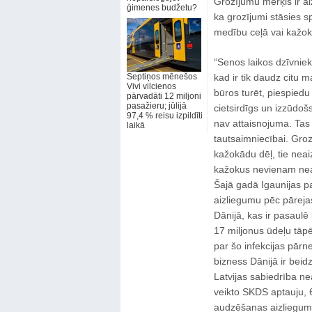
Grozījumu mērķis ir a
ģimenes budžetu?
ka grozījumi stāsies s
medību ceļā vai kažokā
“Senos laikos dzīvniek
Septiņos mēnešos
kad ir tik daudz citu 
Vivi vilcienos
būros turēt, piespiedu 
pārvadāti 12 miljoni
pasažieru; jūlijā
cietsirdīgs un izzūdo
97,4 % reisu izpildīti
nav attaisnojuma. Tas
laikā
tautsaimniecībai. Groz
kažokādu dēļ, tie neai
kažokus nevienam neat
Šajā gadā Igaunijas 
aizliegumu pēc pārejas
Dānijā, kas ir pasaulē
17 miljonus ūdeļu tāpē
par šo infekcijas pārn
bizness Dānijā ir beidz
Latvijas sabiedrība n
veikto SKDS aptauju, 6
audzēšanas aizliegumu. 