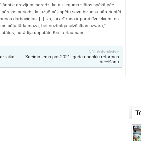
ānotie grozījumi paredz, ka aizliegums stātos spēkā pēc
 pārejas periods, lai uzņēmēji spētu savu biznesu pārorientēt
jaunas darbavietas. [..] Un, lai arī runa ir par dzīvniekiem, es
jums būtu tāda maza, bet nozīmīga cilvēcības uzvara,”
utātus, norādīja deputāte Krista Baumane.
Nākošais raksts >
ar laika
Saeima lems par 2021. gada nodokļu reformas
atcelšanu
T