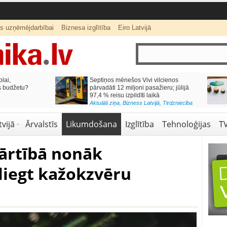
ts uzņēmējdarbībai
Biznesa izglītība
Eiro Latvijā
lai,
Septiņos mēnešos Vivi vilcienos
s budžetu?
pārvadāti 12 miljoni pasažieru; jūlijā
97,4 % reisu izpildīti laikā
Aktuālā ziņa
,
Bizness Latvijā
,
Tirdzniecība
vijā
Ārvalstīs
Likumdošana
Izglītība
Tehnoloģijas
T
ārtībā nonāk
liegt kažokzvēru