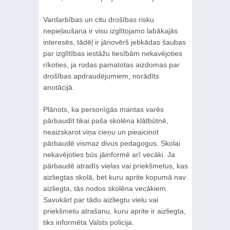
Vardarbības un citu drošības risku
nepieļaušana ir visu izglītojamo labākajās
interesēs, tādēļ ir jānovērš jebkādas šaubas
par izglītības iestāžu tiesībām nekavējoties
rīkoties, ja rodas pamatotas aizdomas par
drošības apdraudējumiem, norādīts
anotācijā.
Plānots, ka personīgās mantas varēs
pārbaudīt tikai paša skolēna klātbūtnē,
neaizskarot viņa cieņu un pieaicinot
pārbaudē vismaz divus pedagogus. Skolai
nekavējoties būs jāinformē arī vecāki. Ja
pārbaudē atradīs vielas vai priekšmetus, kas
aizliegtas skolā, bet kuru aprite kopumā nav
aizliegta, tās nodos skolēna vecākiem.
Savukārt par tādu aizliegtu vielu vai
priekšmetu atrašanu, kuru aprite ir aizliegta,
tiks informēta Valsts policija.