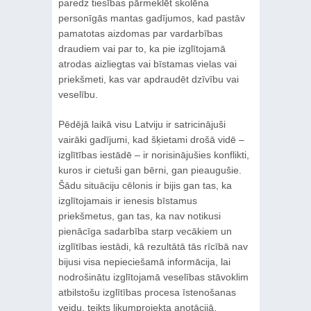
paredz tiesības pārmeklēt skolēna
personīgās mantas gadījumos, kad pastāv
pamatotas aizdomas par vardarbības
draudiem vai par to, ka pie izglītojamā
atrodas aizliegtas vai bīstamas vielas vai
priekšmeti, kas var apdraudēt dzīvību vai
veselību.
Pēdējā laikā visu Latviju ir satricinājuši
vairāki gadījumi, kad šķietami drošā vidē –
izglītības iestādē – ir norisinājušies konflikti,
kuros ir cietuši gan bērni, gan pieaugušie.
Šādu situāciju cēlonis ir bijis gan tas, ka
izglītojamais ir ienesis bīstamus
priekšmetus, gan tas, ka nav notikusi
pienācīga sadarbība starp vecākiem un
izglītības iestādi, kā rezultātā tās rīcībā nav
bijusi visa nepieciešamā informācija, lai
nodrošinātu izglītojamā veselības stāvoklim
atbilstošu izglītības procesa īstenošanas
veidu, teikts likumprojekta anotācijā.