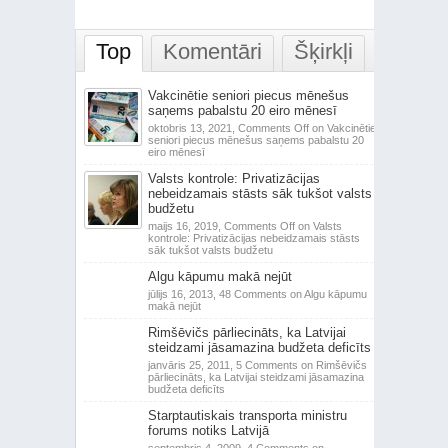
Top
Komentāri
Šķirkļi
Vakcinētie seniori piecus mēnešus
saņems pabalstu 20 eiro mēnesī
oktobris 13, 2021,
Comments Off
on Vakcinētie
seniori piecus mēnešus saņems pabalstu 20
eiro mēnesī
Valsts kontrole: Privatizācijas
nebeidzamais stāsts sāk tukšot valsts
budžetu
maijs 16, 2019,
Comments Off
on Valsts
kontrole: Privatizācijas nebeidzamais stāsts
sāk tukšot valsts budžetu
Algu kāpumu makā nejūt
jūlijs 16, 2013,
48 Comments
on Algu kāpumu
makā nejūt
Rimšēvičs pārliecināts, ka Latvijai
steidzami jāsamazina budžeta deficīts
janvāris 25, 2011,
5 Comments
on Rimšēvičs
pārliecināts, ka Latvijai steidzami jāsamazina
budžeta deficīts
Starptautiskais transporta ministru
forums notiks Latvijā