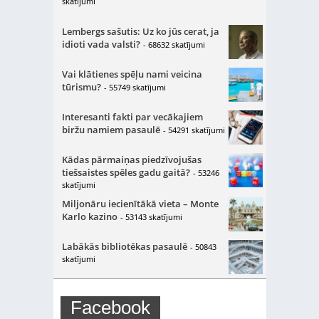
skatījumi
Lembergs sašutis: Uz ko jūs cerat, ja
idioti vada valsti?
- 68632 skatījumi
Vai klātienes spēļu nami veicina
tūrismu?
- 55749 skatījumi
Interesanti fakti par vecākajiem
biržu namiem pasaulē
- 54291 skatījumi
Kādas pārmaiņas piedzīvojušas
tiešsaistes spēles gadu gaitā?
- 53246
skatījumi
Miljonāru iecienītākā vieta – Monte
Karlo kazino
- 53143 skatījumi
Labākās bibliotēkas pasaulē
- 50843
skatījumi
Facebook