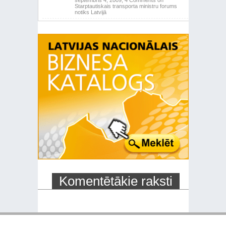
septembris 4, 2009,
4 Comments
on
Starptautiskais transporta ministru forums
notiks Latvijā
Komentētākie raksti