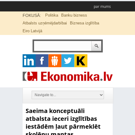
par mums
FOKUSĀ:
Politika
Banku bizness
Atbalsts uzņēmējdarbībai
Biznesa izglītība
Eiro Latvijā
Saeima konceptuāli
atbalsta ieceri izglītības
iestādēm ļaut pārmeklēt
skolēnu mantas