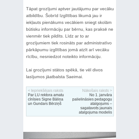
Tāpat grozījumi aptver jautājumu par vecāku
atbildību. Šobrīd Izglītības likumā jau ir
iekļauts pienākums vecākiem sniegt skolām
būtisku informāciju par bērnu, kas praksē ne
vienmēr tiek pildīts. Līdz ar to ar
grozījumiem tiek rosināts par administratīvo
pārkāpumu izglītības jomā atzīt arī vecāku
rīcību, nesniedzot noteikto informāciju.
Lai grozījumi stātos spēkā, tie vēl divos
lasījumos jāatbalsta Saeimai.
< Iepriekšējais raksts
Nākošais raksts >
Par LU rektora amatu
No 1. janvāra
cīnīsies Signe Bāliņa
palielināsies pedagogu
un Gundars Bērziņš
atalgojums –
sagatavots jaunais
atalgojuma modelis