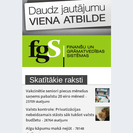
Skatītākie raksti
Vakcinētie seniori piecus mēnešus
saņems pabalstu 20 eiro mēnesī
-
23709 skatījumi
Valsts kontrole: Privatizācijas
nebeidzamais stāsts sāk tukšot valsts
budžetu
- 28764 skatījumi
Algu kāpumu makā nejūt
- 78148