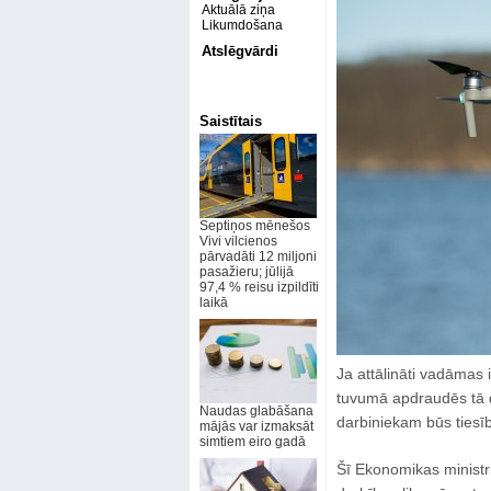
Aktuālā ziņa
Likumdošana
Atslēgvārdi
Saistītais
Septiņos mēnešos
Vivi vilcienos
pārvadāti 12 miljoni
pasažieru; jūlijā
97,4 % reisu izpildīti
laikā
Ja attālināti vadāmas i
tuvumā apdraudēs tā d
Naudas glabāšana
darbiniekam būs tiesīb
mājās var izmaksāt
simtiem eiro gadā
Šī Ekonomikas ministri