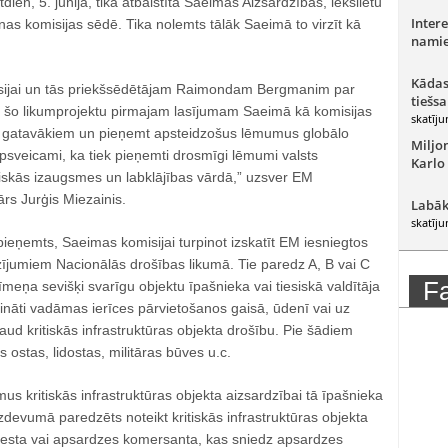
dien, 5. jūnijā, tika atbalstīta Saeimas Aizsardzības, iekšlietu
Intere
as komisijas sēdē. Tika nolemts tālāk Saeimā to virzīt kā
namie
Kādas
isijai un tās priekšsēdētājam Raimondam Bergmanim par
tiešsa
ot šo likumprojektu pirmajam lasījumam Saeimā kā komisijas
skatīju
būt gatavākiem un pieņemt apsteidzošus lēmumus globālo
Miljo
 apsveicami, ka tiek pieņemti drosmīgi lēmumi valsts
Karlo
skās izaugsmes un labklājības vārdā,” uzsver EM
rs Jurģis Miezainis.
Labāk
skatīju
ieņemts, Saeimas komisijai turpinot izskatīt EM iesniegtos
zījumiem Nacionālās drošības likumā. Tie paredz A, B vai C
F
līmeņa sevišķi svarīgu objektu īpašnieka vai tiesiskā valdītāja
ālināti vadāmas ierīces pārvietošanos gaisā, ūdenī vai uz
ud kritiskās infrastruktūras objekta drošību. Pie šādiem
 ostas, lidostas, militāras būves u.c.
us kritiskās infrastruktūras objekta aizsardzībai tā īpašnieka
uzdevumā paredzēts noteikt kritiskās infrastruktūras objekta
nesta vai apsardzes komersanta, kas sniedz apsardzes