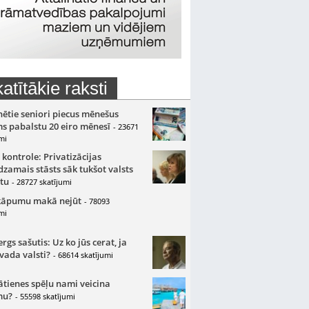
atītākie raksti
nētie seniori piecus mēnešus
s pabalstu 20 eiro mēnesī
- 23671
mi
 kontrole: Privatizācijas
zamais stāsts sāk tukšot valsts
tu
- 28727 skatījumi
kāpumu makā nejūt
- 78093
mi
gs sašutis: Uz ko jūs cerat, ja
 vada valsti?
- 68614 skatījumi
ātienes spēļu nami veicina
mu?
- 55598 skatījumi