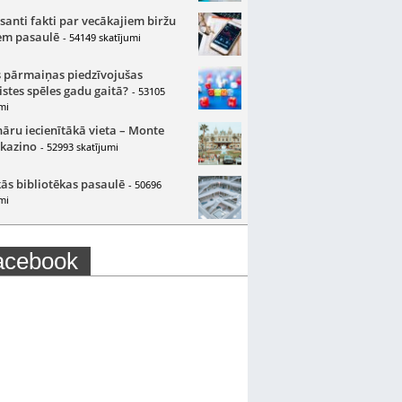
santi fakti par vecākajiem biržu
m pasaulē
- 54149 skatījumi
 pārmaiņas piedzīvojušas
istes spēles gadu gaitā?
- 53105
mi
nāru iecienītākā vieta – Monte
 kazino
- 52993 skatījumi
ās bibliotēkas pasaulē
- 50696
mi
acebook