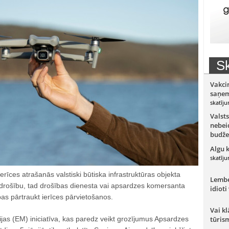
Sk
Vakci
saņem
skatīju
Valsts
nebeid
budže
Algu 
skatīju
erīces atrašanās valstiski būtiska infrastruktūras objekta
Lember
rošību, tad drošības dienesta vai apsardzes komersanta
idioti
as pārtraukt ierīces pārvietošanos.
Vai kl
jas (EM) iniciatīva, kas paredz veikt grozījumus Apsardzes
tūris