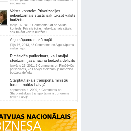
eiro mēnesī
Valsts kontrole: Privatizācijas
nebeidzamais stāsts sāk tukšot valsts
budžetu
maijs 16, 2019,
Comments Off
on Valsts
kontrole: Privatizācijas nebeidzamais stāsts
sāk tukšot valsts budžetu
Algu kāpumu makā nejūt
jūlijs 16, 2013,
48 Comments
on Algu kāpumu
makā nejūt
Rimšēvičs pārliecināts, ka Latvijai
steidzami jāsamazina budžeta deficīts
janvāris 25, 2011,
5 Comments
on Rimšēvičs
pārliecināts, ka Latvijai steidzami jāsamazina
budžeta deficīts
Starptautiskais transporta ministru
forums notiks Latvijā
septembris 4, 2009,
4 Comments
on
Starptautiskais transporta ministru forums
notiks Latvijā