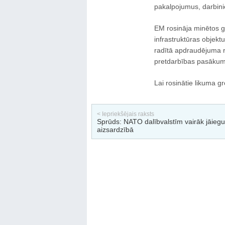
pakalpojumus, darbin
EM rosināja minētos gr
infrastruktūras objekt
radītā apdraudējuma ri
pretdarbības pasāku
Lai rosinātie likuma gr
< Iepriekšējais raksts
Sprūds: NATO dalībvalstīm vairāk jāiegu
aizsardzībā