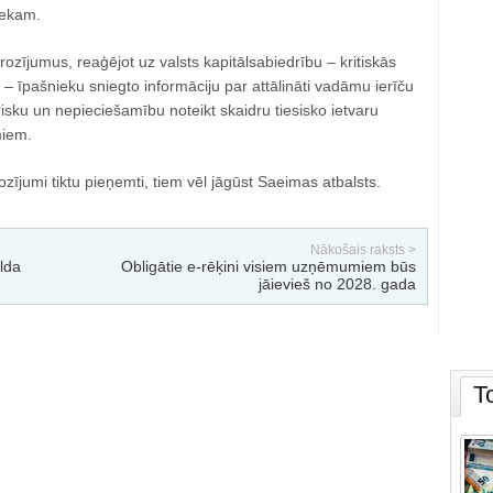
iekam.
ozījumus, reaģējot uz valsts kapitālsabiedrību – kritiskās
u – īpašnieku sniegto informāciju par attālināti vadāmu ierīču
sku un nepieciešamību noteikt skaidru tiesisko ietvaru
miem.
ozījumi tiktu pieņemti, tiem vēl jāgūst Saeimas atbalsts.
Nākošais raksts >
lda
Obligātie e-rēķini visiem uzņēmumiem būs
jāievieš no 2028. gada
T