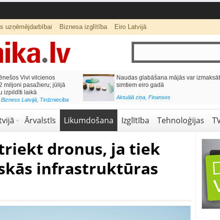
ts uzņēmējdarbībai
Biznesa izglītība
Eiro Latvijā
ās var izmaksāt
Katrs desmitais mājokļa kredīta
pieteikums tiek noraidīts negatīvas
kredītvēstures dēļ
Aktuālā ziņa
,
Finanses
vijā
Ārvalstīs
Likumdošana
Izglītība
Tehnoloģijas
T
riekt dronus, ja tiek
skās infrastruktūras