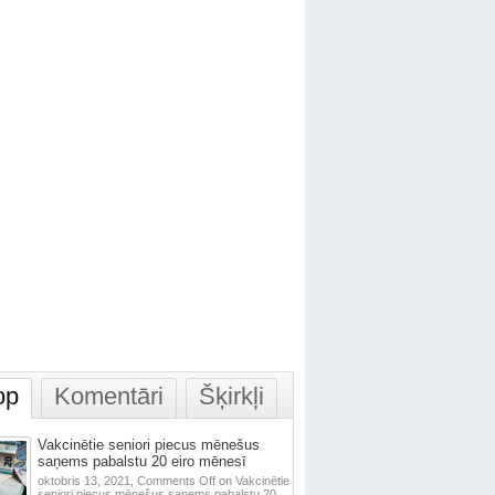
op
Komentāri
Šķirkļi
Vakcinētie seniori piecus mēnešus
saņems pabalstu 20 eiro mēnesī
oktobris 13, 2021,
Comments Off
on Vakcinētie
seniori piecus mēnešus saņems pabalstu 20