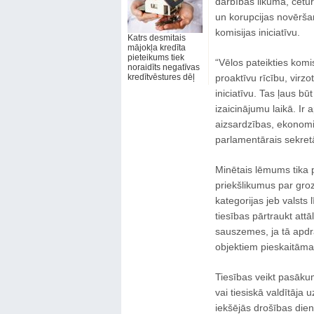
darbības likumā, ceturt
un korupcijas novēršan
komisijas iniciatīvu.
Katrs desmitais
mājokļa kredīta
pieteikums tiek
“Vēlos pateikties kom
noraidīts negatīvas
kredītvēstures dēļ
proaktīvu rīcību, virz
iniciatīvu. Tas ļaus 
izaicinājumu laikā. Ir
aizsardzības, ekonomi
parlamentārais sekretā
Minētais lēmums tika p
priekšlikumus par gro
kategorijas jeb valsts 
tiesības pārtraukt att
sauszemes, ja tā apdra
objektiem pieskaitāmas
Tiesības veikt pasākum
vai tiesiskā valdītāja 
iekšējās drošības die