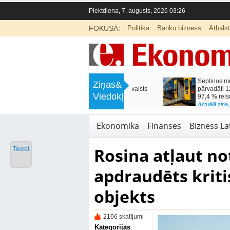
Piektdiena, 7. augusts, 2026 03:26
FOKUSĀ:
Politika
Banku bizness
Atbals
>
Septiņos mēnešos Vivi vilcienos
Naudas glabāšana māj
Ziņas&
pārvadāti 12 miljoni pasažieru; jūlijā
simtiem eiro gadā
Viedokļi
97,4 % reisu izpildīti laikā
<
Aktuālā ziņa
,
Finanses
Aktuālā ziņa
,
Bizness Latvijā
,
Tirdzniecība
Ekonomika
Finanses
Bizness Lat
Rosina atļaut not
Tweet
apdraudēts kriti
objekts
2166 skatījumi
Kategorijas