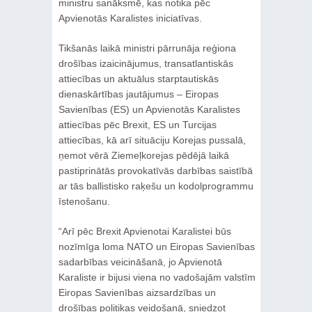
ministru sanāksmē, kas notika pēc
Apvienotās Karalistes iniciatīvas.
Tikšanās laikā ministri pārrunāja reģiona
drošības izaicinājumus, transatlantiskās
attiecības un aktuālus starptautiskās
dienaskārtības jautājumus – Eiropas
Savienības (ES) un Apvienotās Karalistes
attiecības pēc Brexit, ES un Turcijas
attiecības, kā arī situāciju Korejas pussalā,
ņemot vērā Ziemeļkorejas pēdējā laikā
pastiprinātās provokatīvās darbības saistībā
ar tās ballistisko raķešu un kodolprogrammu
īstenošanu.
“Arī pēc Brexit Apvienotai Karalistei būs
nozīmīga loma NATO un Eiropas Savienības
sadarbības veicināšanā, jo Apvienotā
Karaliste ir bijusi viena no vadošajām valstīm
Eiropas Savienības aizsardzības un
drošības politikas veidošanā, sniedzot