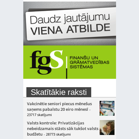
Skatītākie raksti
Vakcinētie seniori piecus mēnešus
saņems pabalstu 20 eiro mēnesī
-
23717 skatījumi
Valsts kontrole: Privatizācijas
nebeidzamais stāsts sāk tukšot valsts
budžetu
- 28773 skatījumi