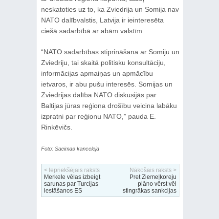
neskatoties uz to, ka Zviedrija un Somija nav
NATO dalībvalstis, Latvija ir ieinteresēta
ciešā sadarbībā ar abām valstīm.
“NATO sadarbības stiprināšana ar Somiju un
Zviedriju, tai skaitā politisku konsultāciju,
informācijas apmaiņas un apmācību
ietvaros, ir abu pušu interesēs. Somijas un
Zviedrijas dalība NATO diskusijās par
Baltijas jūras reģiona drošību veicina labāku
izpratni par reģionu NATO,” pauda E.
Rinkēvičs.
Foto: Saeimas kanceleja
< Iepriekšējais raksts
Nākošais raksts >
Merkele vēlas izbeigt
Pret Ziemeļkoreju
sarunas par Turcijas
plāno vērst vēl
iestāšanos ES
stingrākas sankcijas