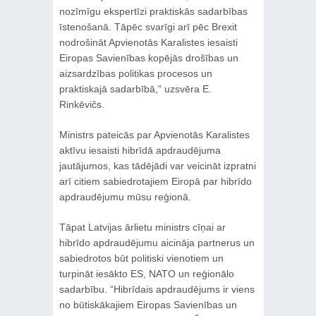
nozīmīgu ekspertīzi praktiskās sadarbības
īstenošanā. Tāpēc svarīgi arī pēc Brexit
nodrošināt Apvienotās Karalistes iesaisti
Eiropas Savienības kopējās drošības un
aizsardzības politikas procesos un
praktiskajā sadarbībā,” uzsvēra E.
Rinkēvičs.
Ministrs pateicās par Apvienotās Karalistes
aktīvu iesaisti hibrīdā apdraudējuma
jautājumos, kas tādējādi var veicināt izpratni
arī citiem sabiedrotajiem Eiropā par hibrīdo
apdraudējumu mūsu reģionā.
Tāpat Latvijas ārlietu ministrs cīņai ar
hibrīdo apdraudējumu aicināja partnerus un
sabiedrotos būt politiski vienotiem un
turpināt iesākto ES, NATO un reģionālo
sadarbību. “Hibrīdais apdraudējums ir viens
no būtiskākajiem Eiropas Savienības un