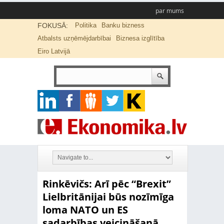
par mums
FOKUSĀ:
Politika
Banku bizness
Atbalsts uzņēmējdarbībai
Biznesa izglītība
Eiro Latvijā
Rinkēvičs: Arī pēc “Brexit”
Lielbritānijai būs nozīmīga
loma NATO un ES
sadarbības veicināšanā