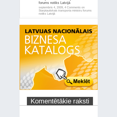
forums notiks Latvijā
septembris 4, 2009,
4 Comments
on
Starptautiskais transporta ministru forums
notiks Latvijā
Komentētākie raksti