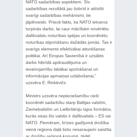
NATO sadarbības aspektiem. Šīs
sadarbības rezultātā jau šobrīd ir attīstīti
svarīgi sadarbības mehānismi, tie
jāpilnveido. Priecē fakts, ka NATO ietvaros
turpinās darbs, lai caur mācībām novērtētu
dalībvalstu noturības spējas un koordinētu
noturības stiprināšanu dažādās jomās. Tas ir
svarīgs elements efektīvākai atturēšanas
politikai. Arī Eiropas Savienībā ir uzsākts
darbs hibrīdā apdraudējuma un
ievainojamību labākai apzināšanai un
informācijas apmaiņas uzlabošanai,”
uzsvēra E. Rinkēvičs.
Ministrs uzsvēra nepieciešamību cieši
koordinēt sadarbību starp Baltijas valstīm,
Ziemeļvalstīm un Lielbritāniju tajos formātos,
kurās visas šīs valstis ir dalībvalstis – ES vai
NATO. Piemēram, krīzes gadījumā drošība
vienā reģiona daļā būtu nesaraujami saistīta
ar drošību reģionā kopumā, tādēļ