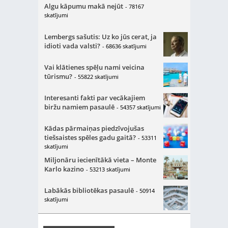
Algu kāpumu makā nejūt
- 78167
skatījumi
Lembergs sašutis: Uz ko jūs cerat, ja
idioti vada valsti?
- 68636 skatījumi
Vai klātienes spēļu nami veicina
tūrismu?
- 55822 skatījumi
Interesanti fakti par vecākajiem
biržu namiem pasaulē
- 54357 skatījumi
Kādas pārmaiņas piedzīvojušas
tiešsaistes spēles gadu gaitā?
- 53311
skatījumi
Miljonāru iecienītākā vieta – Monte
Karlo kazino
- 53213 skatījumi
Labākās bibliotēkas pasaulē
- 50914
skatījumi