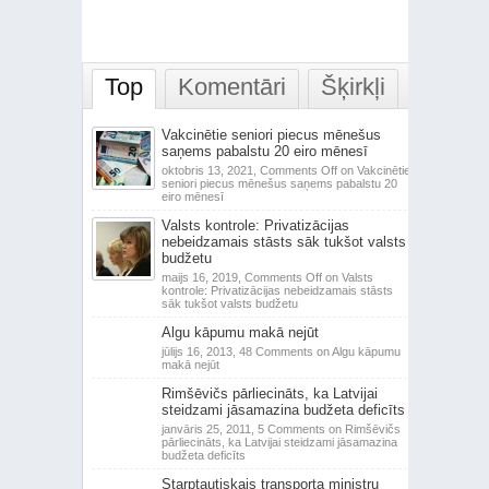
Top
Komentāri
Šķirkļi
Vakcinētie seniori piecus mēnešus
saņems pabalstu 20 eiro mēnesī
oktobris 13, 2021,
Comments Off
on Vakcinētie
seniori piecus mēnešus saņems pabalstu 20
eiro mēnesī
Valsts kontrole: Privatizācijas
nebeidzamais stāsts sāk tukšot valsts
budžetu
maijs 16, 2019,
Comments Off
on Valsts
kontrole: Privatizācijas nebeidzamais stāsts
sāk tukšot valsts budžetu
Algu kāpumu makā nejūt
jūlijs 16, 2013,
48 Comments
on Algu kāpumu
makā nejūt
Rimšēvičs pārliecināts, ka Latvijai
steidzami jāsamazina budžeta deficīts
janvāris 25, 2011,
5 Comments
on Rimšēvičs
pārliecināts, ka Latvijai steidzami jāsamazina
budžeta deficīts
Starptautiskais transporta ministru