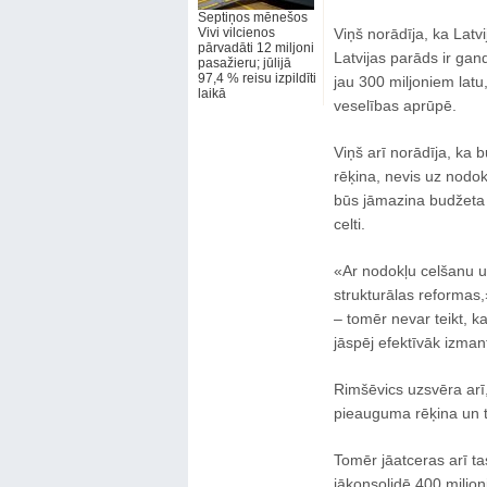
Septiņos mēnešos
Vivi vilcienos
Viņš norādīja, ka Latv
pārvadāti 12 miljoni
Latvijas parāds ir gan
pasažieru; jūlijā
97,4 % reisu izpildīti
jau 300 miljoniem lat
laikā
veselības aprūpē.
Viņš arī norādīja, ka 
rēķina, nevis uz nodo
būs jāmazina budžeta d
celti.
«Ar nodokļu celšanu un
strukturālas reformas,
– tomēr nevar teikt, ka
jāspēj efektīvāk izman
Rimšēvics uzsvēra arī,
pieauguma rēķina un t
Tomēr jāatceras arī tas
jākonsolidē 400 miljoni