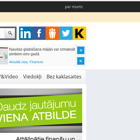
par mums
Naudas glabāšana mājās var izmaksāt
Katrs desmitais mājok
simtiem eiro gadā
pieteikums tiek noraid
kredītvēstures dēļ
Aktuālā ziņa
,
Finanses
Aktuālā ziņa
,
Finanses
V&Video
Viedokļi
Bez kaklasaites