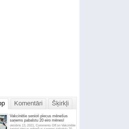
op
Komentāri
Šķirkļi
Vakcinētie seniori piecus mēnešus
saņems pabalstu 20 eiro mēnesī
oktobris 13, 2021,
Comments Off
on Vakcinētie
seniori piecus mēnešus saņems pabalstu 20