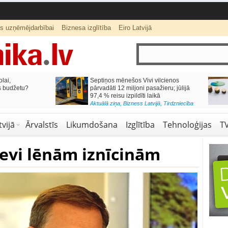
ts uzņēmējdarbībai
Biznesa izglītība
Eiro Latvijā
lai,
Septiņos mēnešos Vivi vilcienos
s budžetu?
pārvadāti 12 miljoni pasažieru; jūlijā
97,4 % reisu izpildīti laikā
Aktuālā ziņa
,
Bizness Latvijā
,
Tirdzniecība
vijā
Ārvalstīs
Likumdošana
Izglītība
Tehnoloģijas
T
sevi lēnām iznīcinām