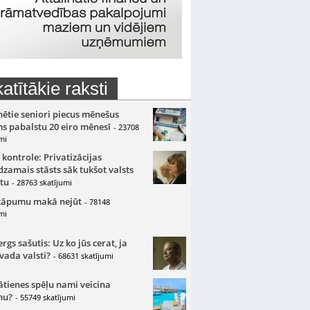
atītākie raksti
nētie seniori piecus mēnešus
s pabalstu 20 eiro mēnesī
- 23708
mi
 kontrole: Privatizācijas
zamais stāsts sāk tukšot valsts
tu
- 28763 skatījumi
kāpumu makā nejūt
- 78148
mi
gs sašutis: Uz ko jūs cerat, ja
 vada valsti?
- 68631 skatījumi
ātienes spēļu nami veicina
mu?
- 55749 skatījumi