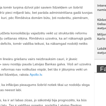
Intere
ija tomēr turpina dzīvot pāri saviem līdzekļiem un šobrīd
namie
drīz pieci miljardi latu, bet parāda administrēšana gadā tuvojas
u, kuri, pēc Rimšēvica domām būtu, ļoti noderētu, piemēram,
Kādas
tiešsa
skatīju
budžeta konsolidāciju vajadzētu veikt uz strukturālo reformu
Miljo
kļu celšanas rēķina. Rimšēvics uzsvēra, ka arī nākamajā gadā
Karlo
eficīts, tomēr valdība teikusi, ka nākamgad nodokļi netiks
Labāk
skatīju
 lineāru griešanu vairs neizbrauksim cauri, ir jāveic
» savu nostāju pauda Latvijas Bankas galva. Viņš arī uzsvēra
F
 reformas nav notikušas vispār, bet tās ir jāturpina veikt un
tot līdzekļus, raksta
Apollo.lv
.
 ka inflācijas pieaugums šobrīd notiek tikai uz nodokļu sloga
as neesot labi.
, ka ir arī labas ziņas, jo sākotnēji bija prognozēts, ka būs
 latu. Tas ir valdības nopelns, norādīja Latvijas Bankas