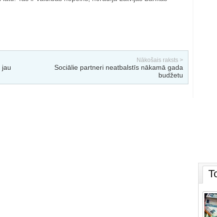
Nākošais raksts >
 jau
Sociālie partneri neatbalstīs nākamā gada
budžetu
T