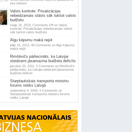
eiro mēnesī
Valsts kontrole: Privatizācijas
nebeidzamais stāsts sāk tukšot valsts
budžetu
maijs 16, 2019,
Comments Off
on Valsts
kontrole: Privatizācijas nebeidzamais stāsts
sāk tukšot valsts budžetu
Algu kāpumu makā nejūt
jūlijs 16, 2013,
48 Comments
on Algu kāpumu
makā nejūt
Rimšēvičs pārliecināts, ka Latvijai
steidzami jāsamazina budžeta deficīts
janvāris 25, 2011,
5 Comments
on Rimšēvičs
pārliecināts, ka Latvijai steidzami jāsamazina
budžeta deficīts
Starptautiskais transporta ministru
forums notiks Latvijā
septembris 4, 2009,
4 Comments
on
Starptautiskais transporta ministru forums
notiks Latvijā