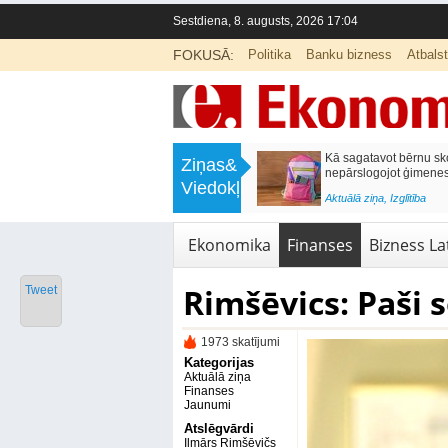
Sestdiena, 8. augusts, 2026 17:04
FOKUSĀ:
Politika
Banku bizness
Atbals
>
Labklājības ministrija rosina reformēt
Kā sagatavot bērnu sko
Ziņas&
un būtiski uzlabot vecāku pabalstu
nepārslogojot ģimene
Viedokļi
<
Aktuālā ziņa
,
Ekonomika
Aktuālā ziņa
,
Izglītība
Ekonomika
Finanses
Bizness Lat
Rimšēvics: Paši 
Tweet
1973 skatījumi
Kategorijas
Aktuālā ziņa
Finanses
Jaunumi
Atslēgvārdi
Ilmārs Rimšēvičs