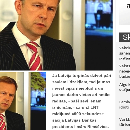
Sk
Vakci
saņem
skatīju
Valsts
nebeid
Ja Latvija turpinās dzīvot pāri
budže
saviem līdzekļiem, tad jaunas
Algu 
investīcijas neieplūdīs un
skatīju
jaunas darba vietas arī netiks
radītas, «paši sevi lēnām
Lember
idioti
iznīcinām,» sarunā LNT
raidījumā «900 sekundes»
Vai kl
sacīja Latvijas Bankas
tūris
prezidents Ilmārs Rimšēvics.