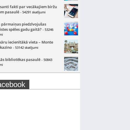
santi fakti par vecākajiem biržu
m pasaulē
- 54291 skatījumi
 pārmaiņas piedzīvojušas
istes spēles gadu gaitā?
- 53246
mi
nāru iecienītākā vieta – Monte
 kazino
- 53142 skatījumi
ās bibliotēkas pasaulē
- 50843
mi
acebook