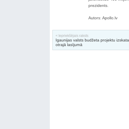
prezidents.
Autors: Apollo.lv
< Iepriekšējais raksts
Igaunijas valsts budžeta projektu izskata
otrajā lasījumā