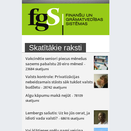
Skatītākie raksti
Vakcinētie seniori piecus mēnešus
saņems pabalstu 20 eiro mēnesī
-
23684 skatījumi
Valsts kontrole: Privatizācijas
nebeidzamais stāsts sāk tukšot valsts
budžetu
- 28742 skatījumi
Algu kāpumu makā nejūt
- 78109
skatījumi
Lembergs sašutis: Uz ko jūs cerat, ja
idioti vada valsti?
- 68616 skatījumi
Vai klātienes spēļu nami veicina