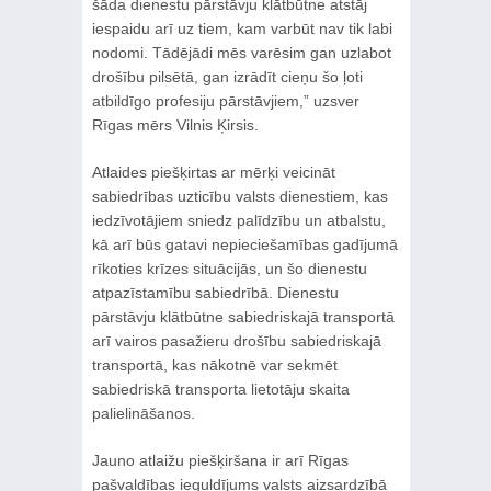
šāda dienestu pārstāvju klātbūtne atstāj
iespaidu arī uz tiem, kam varbūt nav tik labi
nodomi. Tādējādi mēs varēsim gan uzlabot
drošību pilsētā, gan izrādīt cieņu šo ļoti
atbildīgo profesiju pārstāvjiem,” uzsver
Rīgas mērs Vilnis Ķirsis.
Atlaides piešķirtas ar mērķi veicināt
sabiedrības uzticību valsts dienestiem, kas
iedzīvotājiem sniedz palīdzību un atbalstu,
kā arī būs gatavi nepieciešamības gadījumā
rīkoties krīzes situācijās, un šo dienestu
atpazīstamību sabiedrībā. Dienestu
pārstāvju klātbūtne sabiedriskajā transportā
arī vairos pasažieru drošību sabiedriskajā
transportā, kas nākotnē var sekmēt
sabiedriskā transporta lietotāju skaita
palielināšanos.
Jauno atlaižu piešķiršana ir arī Rīgas
pašvaldības ieguldījums valsts aizsardzībā