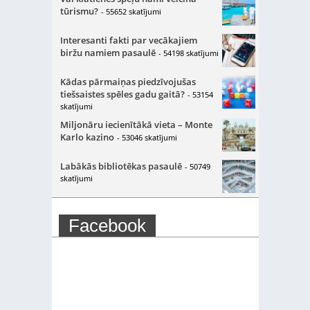
tūrismu?
- 55652 skatījumi
Interesanti fakti par vecākajiem
biržu namiem pasaulē
- 54198 skatījumi
Kādas pārmaiņas piedzīvojušas
tiešsaistes spēles gadu gaitā?
- 53154
skatījumi
Miljonāru iecienītākā vieta – Monte
Karlo kazino
- 53046 skatījumi
Labākās bibliotēkas pasaulē
- 50749
skatījumi
Facebook