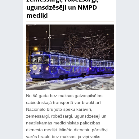
ugunsdzēsēji un NMPD
mediķi
No šā gada bez maksas galvaspilsētas
sabiedriskajā transportā var braukt arī
Nacionālo bruņoto spēku karavīri,
zemessargi, robežsargi, ugunsdzēsēji un
neatliekamās medicīniskās palīdzības
dienesta mediķi. Minēto dienestu pārstāvji
varēs braukt bez maksas, ja viņi veiks