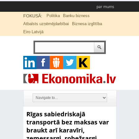
par mums
FOKUSĀ:
Politika
Banku bizness
Atbalsts uzņēmējdarbībai
Biznesa izglītība
Eiro Latvijā
Rīgas sabiedriskajā
transportā bez maksas var
braukt arī karavīri,
zemessargi, robežsargi,