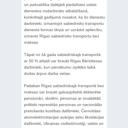
un pašvaldība tādējādi piedalīsies valsts
dienestos nodarbināto atbalstīšanā,
konkrētajā gadījumā nosakot, ka šo dienestu
darbinieki, izmantojot sabiedrisko transportu
dienesta formas tērpā un uzrādot apliecību,
izmanto Rīgas sabiedrisko transportu bez
maksas.
Tāpat no šā gada sabiedriskajā transportā
ar 50 % atlaidi var braukt Rīgas Bāriņtiesas
darbinieki, kuri pienākumu izpildes laikā
dodas ārpus darba vietas.
Patlaban Rīgas sabiedriskajā transportā bez
maksas var braukt galvaspilsētā deklarētie
pensionāri, skolēni, personas ar invaliditāti,
politiski represētās personas un nacionālās
pretošanās kustības dalībnieki, Černobiļas
atomelektrostacijas avārijas seku likvidācijas
dalībnieki, Ukrainas civiliedzīvotāji, valsts un