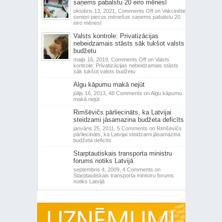
saņems pabalstu 20 eiro mēnesī
oktobris 13, 2021,
Comments Off
on Vakcinētie
seniori piecus mēnešus saņems pabalstu 20
eiro mēnesī
Valsts kontrole: Privatizācijas
nebeidzamais stāsts sāk tukšot valsts
budžetu
maijs 16, 2019,
Comments Off
on Valsts
kontrole: Privatizācijas nebeidzamais stāsts
sāk tukšot valsts budžetu
Algu kāpumu makā nejūt
jūlijs 16, 2013,
48 Comments
on Algu kāpumu
makā nejūt
Rimšēvičs pārliecināts, ka Latvijai
steidzami jāsamazina budžeta deficīts
janvāris 25, 2011,
5 Comments
on Rimšēvičs
pārliecināts, ka Latvijai steidzami jāsamazina
budžeta deficīts
Starptautiskais transporta ministru
forums notiks Latvijā
septembris 4, 2009,
4 Comments
on
Starptautiskais transporta ministru forums
notiks Latvijā