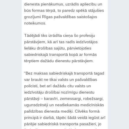
dienesta pienākumus, uzrādīs apliecību un
būs formas tērpā, to paredz spēkā stājušies
grozījumi Rīgas pašvaldības saistošajos
noteikumos.
Tādējādi tiks izrādīta cieņa šo profesiju
pārstāvjiem, kā arī tas radīs iedzīvotājos
lielāku drošības sajūtu, pārvietojoties
sabiedriskajā transportā kopā ar formās
tērptiem dažādu dienestu pārstāvjiem.
“Bez maksas sabiedriskajā transportā tagad
var braukt ne tikai valsts un pašvaldības
policisti, bet arī dažādu citu valsts un
iedzīvotāju drošībai nozīmīgu dienestu
pārstāvji – karavīri, zemessargi, robežsargi,
ugunsdzēsēji un neatliekamās medicīniskās
palīdzības dienesta mediķi. Cilvēks formā
principā ir darbā, tāpēc šādā veidā iegūst arī
pārējie sabiedriskā transporta pasažieri, jo