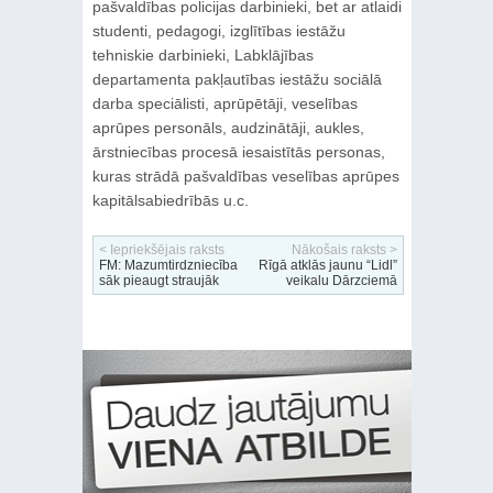
pašvaldības policijas darbinieki, bet ar atlaidi
studenti, pedagogi, izglītības iestāžu
tehniskie darbinieki, Labklājības
departamenta pakļautības iestāžu sociālā
darba speciālisti, aprūpētāji, veselības
aprūpes personāls, audzinātāji, aukles,
ārstniecības procesā iesaistītās personas,
kuras strādā pašvaldības veselības aprūpes
kapitālsabiedrībās u.c.
< Iepriekšējais raksts
Nākošais raksts >
FM: Mazumtirdzniecība
Rīgā atklās jaunu “Lidl”
sāk pieaugt straujāk
veikalu Dārzciemā