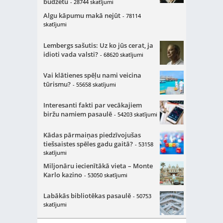
budžetu
- 28744 skatījumi
Algu kāpumu makā nejūt
- 78114
skatījumi
Lembergs sašutis: Uz ko jūs cerat, ja
idioti vada valsti?
- 68620 skatījumi
Vai klātienes spēļu nami veicina
tūrismu?
- 55658 skatījumi
Interesanti fakti par vecākajiem
biržu namiem pasaulē
- 54203 skatījumi
Kādas pārmaiņas piedzīvojušas
tiešsaistes spēles gadu gaitā?
- 53158
skatījumi
Miljonāru iecienītākā vieta – Monte
Karlo kazino
- 53050 skatījumi
Labākās bibliotēkas pasaulē
- 50753
skatījumi