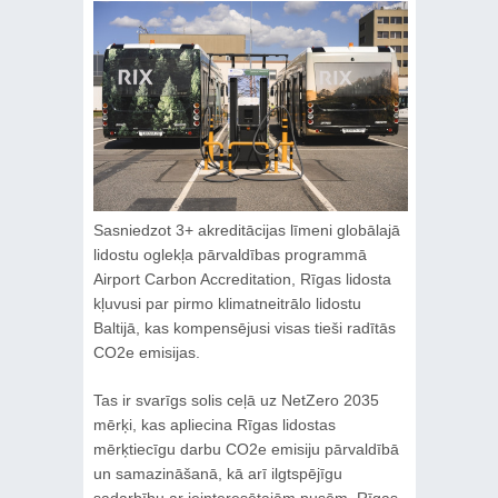
Sasniedzot 3+ akreditācijas līmeni globālajā
lidostu oglekļa pārvaldības programmā
Airport Carbon Accreditation, Rīgas lidosta
kļuvusi par pirmo klimatneitrālo lidostu
Baltijā, kas kompensējusi visas tieši radītās
CO2e emisijas.
Tas ir svarīgs solis ceļā uz NetZero 2035
mērķi, kas apliecina Rīgas lidostas
mērķtiecīgu darbu CO2e emisiju pārvaldībā
un samazināšanā, kā arī ilgtspējīgu
sadarbību ar ieinteresētajām pusēm. Rīgas