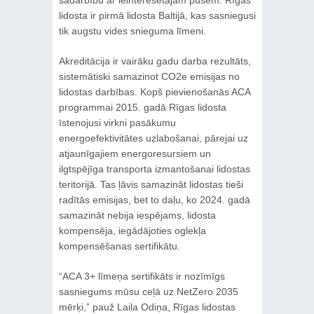
lidosta ir pirmā lidosta Baltijā, kas sasniegusi
tik augstu vides snieguma līmeni.
Akreditācija ir vairāku gadu darba rezultāts,
sistemātiski samazinot CO2e emisijas no
lidostas darbības. Kopš pievienošanās ACA
programmai 2015. gadā Rīgas lidosta
īstenojusi virkni pasākumu
energoefektivitātes uzlabošanai, pārejai uz
atjaunīgajiem energoresursiem un
ilgtspējīga transporta izmantošanai lidostas
teritorijā. Tas ļāvis samazināt lidostas tieši
radītās emisijas, bet to daļu, ko 2024. gadā
samazināt nebija iespējams, lidosta
kompensēja, iegādājoties oglekļa
kompensēšanas sertifikātu.
“ACA 3+ līmeņa sertifikāts ir nozīmīgs
sasniegums mūsu ceļā uz NetZero 2035
mērķi,” pauž Laila Odiņa, Rīgas lidostas