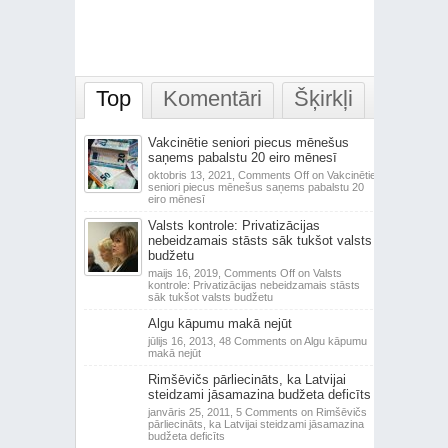
Top
Komentāri
Šķirkļi
Vakcinētie seniori piecus mēnešus
saņems pabalstu 20 eiro mēnesī
oktobris 13, 2021,
Comments Off
on Vakcinētie
seniori piecus mēnešus saņems pabalstu 20
eiro mēnesī
Valsts kontrole: Privatizācijas
nebeidzamais stāsts sāk tukšot valsts
budžetu
maijs 16, 2019,
Comments Off
on Valsts
kontrole: Privatizācijas nebeidzamais stāsts
sāk tukšot valsts budžetu
Algu kāpumu makā nejūt
jūlijs 16, 2013,
48 Comments
on Algu kāpumu
makā nejūt
Rimšēvičs pārliecināts, ka Latvijai
steidzami jāsamazina budžeta deficīts
janvāris 25, 2011,
5 Comments
on Rimšēvičs
pārliecināts, ka Latvijai steidzami jāsamazina
budžeta deficīts