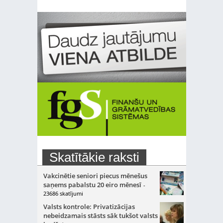
Skatītākie raksti
Vakcinētie seniori piecus mēnešus
saņems pabalstu 20 eiro mēnesī
-
23686 skatījumi
Valsts kontrole: Privatizācijas
nebeidzamais stāsts sāk tukšot valsts