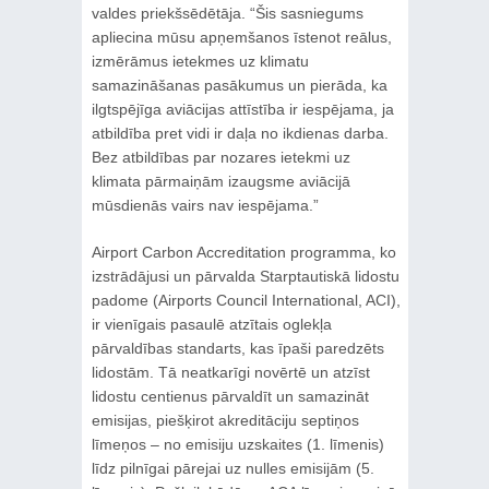
valdes priekšsēdētāja. “Šis sasniegums
apliecina mūsu apņemšanos īstenot reālus,
izmērāmus ietekmes uz klimatu
samazināšanas pasākumus un pierāda, ka
ilgtspējīga aviācijas attīstība ir iespējama, ja
atbildība pret vidi ir daļa no ikdienas darba.
Bez atbildības par nozares ietekmi uz
klimata pārmaiņām izaugsme aviācijā
mūsdienās vairs nav iespējama.”
Airport Carbon Accreditation programma, ko
izstrādājusi un pārvalda Starptautiskā lidostu
padome (Airports Council International, ACI),
ir vienīgais pasaulē atzītais oglekļa
pārvaldības standarts, kas īpaši paredzēts
lidostām. Tā neatkarīgi novērtē un atzīst
lidostu centienus pārvaldīt un samazināt
emisijas, piešķirot akreditāciju septiņos
līmeņos – no emisiju uzskaites (1. līmenis)
līdz pilnīgai pārejai uz nulles emisijām (5.