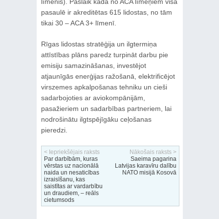
līmenis). Pašlaik kādā no ACA līmeņiem visā
pasaulē ir akreditētas 615 lidostas, no tām
tikai 30 – ACA 3+ līmenī.
Rīgas lidostas stratēģija un ilgtermiņa
attīstības plāns paredz turpināt darbu pie
emisiju samazināšanas, investējot
atjaunīgās enerģijas ražošanā, elektrificējot
virszemes apkalpošanas tehniku un cieši
sadarbojoties ar aviokompānijām,
pasažieriem un sadarbības partneriem, lai
nodrošinātu ilgtspējīgāku ceļošanas
pieredzi.
< Iepriekšējais raksts
Nākošais raksts >
Par darbībām, kuras
Saeima pagarina
vērstas uz nacionālā
Latvijas karavīru dalību
naida un nesaticības
NATO misijā Kosovā
izraisīšanu, kas
saistītas ar vardarbību
un draudiem, – reāls
cietumsods