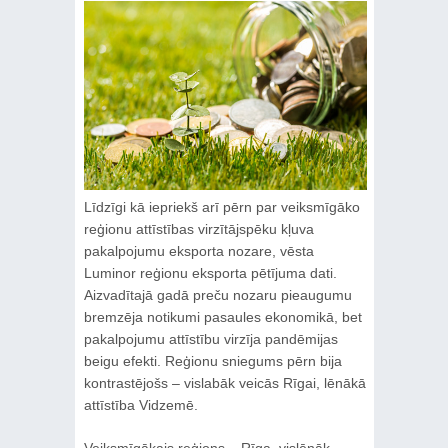
Līdzīgi kā iepriekš arī pērn par veiksmīgāko
reģionu attīstības virzītājspēku kļuva
pakalpojumu eksporta nozare, vēsta
Luminor reģionu eksporta pētījuma dati.
Aizvadītajā gadā preču nozaru pieaugumu
bremzēja notikumi pasaules ekonomikā, bet
pakalpojumu attīstību virzīja pandēmijas
beigu efekti. Reģionu sniegums pērn bija
kontrastējošs – vislabāk veicās Rīgai, lēnākā
attīstība Vidzemē.
Veiksmīgākais reģions – Rīga, vislēnāk