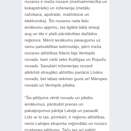
nozares ir meža nozare (mežsaimniecība un
kokapstrāde) un inženierija (metālu
ražošana, apstrāde, mašīnbūve un
elektronika). Šīs nozares rada lielu
ienākumu apjomu, tas ilgākā laikā strauji
aug un tās ir plaši pārstāvētas dažādos
reģionos. Mērot ienākumu pieaugumu uz
vienu pašvaldības iedzīvotāju, pērn meža
nozares attīstības līderis bija Ventspils
novads, kam cieši seko Kuldīgas un Ropažu
novads. Savukārt inženierijas nozarē
atkārtoti straujāko attīstību panācis Līvānu
novads, bet labas sekmes guvis arī Mārupes
novads un Ventspils pilsēta.
“Šis pētījums vērtē novadu un pilsētu
ienākumus, pārdodot preces un
pakalpojumus pārējā Latvijā un pasaulē.
Līdz ar to tas, pirmkārt, ir reģionu attīstības,
nevis Latvijas eksporta reģionālās un nozaru
izcelsmes pētījums. Taču tas arī palīdz