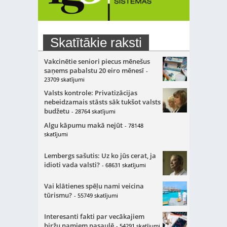
Skatītākie raksti
Vakcinētie seniori piecus mēnešus
saņems pabalstu 20 eiro mēnesī
-
23709 skatījumi
Valsts kontrole: Privatizācijas
nebeidzamais stāsts sāk tukšot valsts
budžetu
- 28764 skatījumi
Algu kāpumu makā nejūt
- 78148
skatījumi
Lembergs sašutis: Uz ko jūs cerat, ja
idioti vada valsti?
- 68631 skatījumi
Vai klātienes spēļu nami veicina
tūrismu?
- 55749 skatījumi
Interesanti fakti par vecākajiem
biržu namiem pasaulē
- 54291 skatījumi