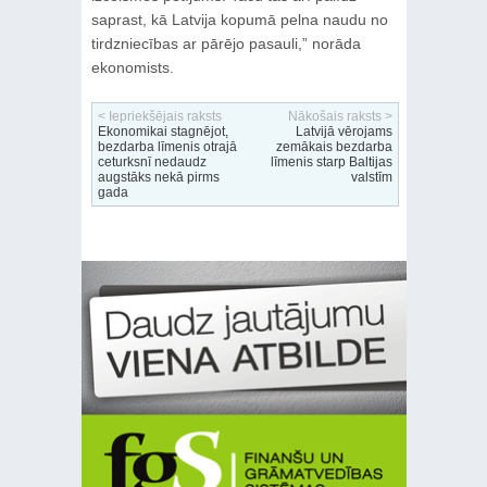
saprast, kā Latvija kopumā pelna naudu no
tirdzniecības ar pārējo pasauli,” norāda
ekonomists.
< Iepriekšējais raksts
Nākošais raksts >
Ekonomikai stagnējot,
Latvijā vērojams
bezdarba līmenis otrajā
zemākais bezdarba
ceturksnī nedaudz
līmenis starp Baltijas
augstāks nekā pirms
valstīm
gada