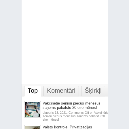
Top
Komentāri
Šķirkļi
Vakcinētie seniori piecus mēnešus
saņems pabalstu 20 eiro mēnesī
oktobris 13, 2021,
Comments Off
on Vakcinētie
seniori piecus mēnešus saņems pabalstu 20
eiro mēnesī
Valsts kontrole: Privatizācijas