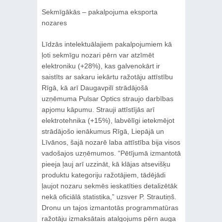
Sekmīgākās – pakalpojuma eksporta
nozares
Līdzās intelektuālajiem pakalpojumiem kā
ļoti sekmīgu nozari pērn var atzīmēt
elektroniku (+28%), kas galvenokārt ir
saistīts ar sakaru iekārtu ražotāju attīstību
Rīgā, kā arī Daugavpilī strādājošā
uzņēmuma Pulsar Optics straujo darbības
apjomu kāpumu. Strauji attīstījās arī
elektrotehnika (+15%), labvēlīgi ietekmējot
strādājošo ienākumus Rīgā, Liepājā un
Līvānos, šajā nozarē laba attīstība bija visos
vadošajos uzņēmumos. “Pētījumā izmantotā
pieeja ļauj arī uzzināt, kā klājas atsevišķu
produktu kategoriju ražotājiem, tādējādi
ļaujot nozaru sekmēs ieskatīties detalizētāk
nekā oficiālā statistika,” uzsver P. Strautiņš.
Dronu un tajos izmantotās programmatūras
ražotāju izmaksātais atalgojums pērn auga