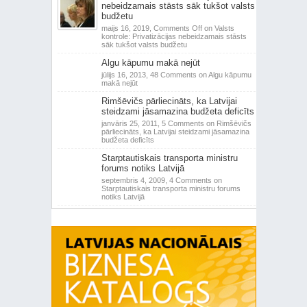
nebeidzamais stāsts sāk tukšot valsts
budžetu
maijs 16, 2019,
Comments Off
on Valsts
kontrole: Privatizācijas nebeidzamais stāsts
sāk tukšot valsts budžetu
Algu kāpumu makā nejūt
jūlijs 16, 2013,
48 Comments
on Algu kāpumu
makā nejūt
Rimšēvičs pārliecināts, ka Latvijai
steidzami jāsamazina budžeta deficīts
janvāris 25, 2011,
5 Comments
on Rimšēvičs
pārliecināts, ka Latvijai steidzami jāsamazina
budžeta deficīts
Starptautiskais transporta ministru
forums notiks Latvijā
septembris 4, 2009,
4 Comments
on
Starptautiskais transporta ministru forums
notiks Latvijā