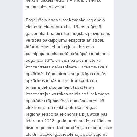
attīstījusies Vidzeme
Pagājušajā gadā vissekmīgākā reģionālā
eksporta ekonomika bija Rīgas reģionā,
galvenokārt pateicoties augstas pievienotās
vērtības pakalpojumu eksporta attīstībai.
Informācijas tehnoloģiju un biznesa
pakalpojumu eksportā strādājošo ienākumi
auga par 13%, un šīs nozares ir izteikti
koncentrētas galvaspilsētā un tās tuvākajā
apkārtnē. Tāpat strauji auga Rīgas un tās
apkārtnes ienākumi no transporta un
tūrisma pakalpojumiem, tāpat te arī
koncentrējas vairākas salīdzinoši sekmīgas
apstrādes rūpniecības apakšnozares, kā
elektronika un elektrotehnika. “Rīgas
reģiona eksporta ekonomika bija attīstības
līdere arī 2022. gadā pretstatā iepriekšējiem
diviem gadiem. Tad pandēmijas ekonomiskie
efekti nelabvēlīgāk ietekmēja pakalpojumu