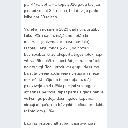
par 44%, bet laikā kopš 2020.gada tas jau
pieaudzis pat 3,4 reizes, bet deviņu gadu
laikā pat 20 reizes.
Vairākām nozarēm 2023.gads bija grūtību
laiks. Pērn samazinājās nemetālisko
minerālu (galvenokārt būvmateriālu)
ražotāju algu fonds (-2%), šo nozari
būvniecības krīze eksporta tirgos ietekmēja
vēl vairāk nekā kokapstrādi, kurai ir arī citi
noieta tirgi. Taču produktu grupu dalījumā
balstītā pieeja atklāj vājās vietas arī meža
nozarē, tā māju un to moduļu ražotāji
piedzīvoja krīzi (-6%) pēc ļoti sekmīgas
attīstības perioda, tāpat pērnais gads nebija
veiksmīgs pēdējā desmitgadē kopumā
strauji augušajiem būvgaldniecības produktu
ražotājiem (-1%).
Latvijas reģionu attīstībai īpaši svarīgas