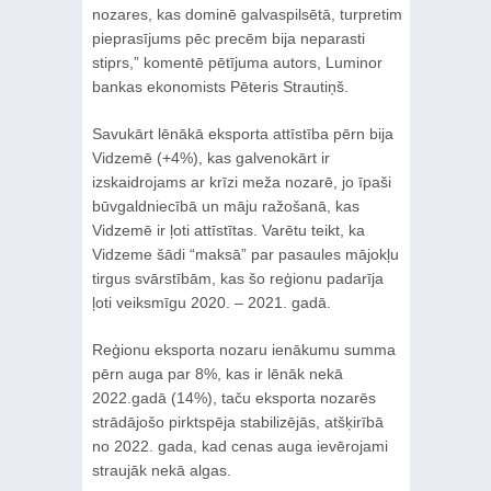
nozares, kas dominē galvaspilsētā, turpretim
pieprasījums pēc precēm bija neparasti
stiprs,” komentē pētījuma autors, Luminor
bankas ekonomists Pēteris Strautiņš.
Savukārt lēnākā eksporta attīstība pērn bija
Vidzemē (+4%), kas galvenokārt ir
izskaidrojams ar krīzi meža nozarē, jo īpaši
būvgaldniecībā un māju ražošanā, kas
Vidzemē ir ļoti attīstītas. Varētu teikt, ka
Vidzeme šādi “maksā” par pasaules mājokļu
tirgus svārstībām, kas šo reģionu padarīja
ļoti veiksmīgu 2020. – 2021. gadā.
Reģionu eksporta nozaru ienākumu summa
pērn auga par 8%, kas ir lēnāk nekā
2022.gadā (14%), taču eksporta nozarēs
strādājošo pirktspēja stabilizējās, atšķirībā
no 2022. gada, kad cenas auga ievērojami
straujāk nekā algas.