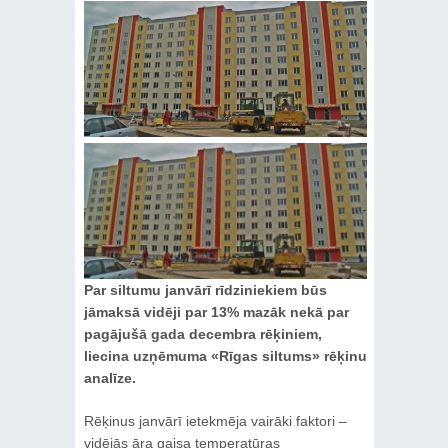
Par siltumu janvārī rīdziniekiem būs
jāmaksā vidēji par 13% mazāk nekā par
pagājušā gada decembra rēķiniem,
liecina uzņēmuma «Rīgas siltums» rēķinu
analīze.
Rēķinus janvārī ietekmēja vairāki faktori –
vidējās āra gaisa temperatūras