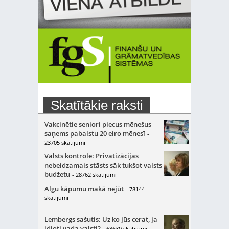
Skatītākie raksti
Vakcinētie seniori piecus mēnešus
saņems pabalstu 20 eiro mēnesī
-
23705 skatījumi
Valsts kontrole: Privatizācijas
nebeidzamais stāsts sāk tukšot valsts
budžetu
- 28762 skatījumi
Algu kāpumu makā nejūt
- 78144
skatījumi
Lembergs sašutis: Uz ko jūs cerat, ja
idioti vada valsti?
- 68630 skatījumi