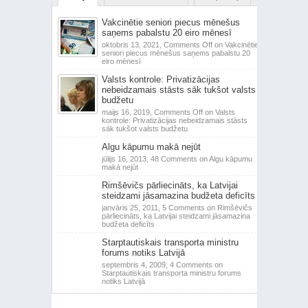
Vakcinētie seniori piecus mēnešus
saņems pabalstu 20 eiro mēnesī
oktobris 13, 2021,
Comments Off
on Vakcinētie
seniori piecus mēnešus saņems pabalstu 20
eiro mēnesī
Valsts kontrole: Privatizācijas
nebeidzamais stāsts sāk tukšot valsts
budžetu
maijs 16, 2019,
Comments Off
on Valsts
kontrole: Privatizācijas nebeidzamais stāsts
sāk tukšot valsts budžetu
Algu kāpumu makā nejūt
jūlijs 16, 2013,
48 Comments
on Algu kāpumu
makā nejūt
Rimšēvičs pārliecināts, ka Latvijai
steidzami jāsamazina budžeta deficīts
janvāris 25, 2011,
5 Comments
on Rimšēvičs
pārliecināts, ka Latvijai steidzami jāsamazina
budžeta deficīts
Starptautiskais transporta ministru
forums notiks Latvijā
septembris 4, 2009,
4 Comments
on
Starptautiskais transporta ministru forums
notiks Latvijā