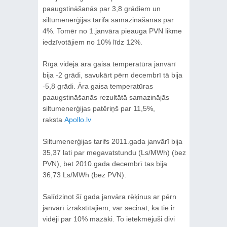
paaugstināšanās par 3,8 grādiem un
siltumenerģijas tarifa samazināšanās par
4%. Tomēr no 1.janvāra pieauga PVN likme
iedzīvotājiem no 10% līdz 12%.
Rīgā vidējā āra gaisa temperatūra janvārī
bija -2 grādi, savukārt pērn decembrī tā bija
-5,8 grādi. Āra gaisa temperatūras
paaugstināšanās rezultātā samazinājās
siltumenerģijas patēriņš par 11,5%,
raksta
Apollo.lv
Siltumenerģijas tarifs 2011.gada janvārī bija
35,37 lati par megavatstundu (Ls/MWh) (bez
PVN), bet 2010.gada decembrī tas bija
36,73 Ls/MWh (bez PVN).
Salīdzinot šī gada janvāra rēķinus ar pērn
janvārī izrakstītajiem, var secināt, ka tie ir
vidēji par 10% mazāki. To ietekmējuši divi