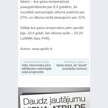
faktori – āra gaisa temperatūras
paaugstināšanās par 8,4 grādiem, kā
rezultātā samazinājās siltuma patēriņš par
27%, un siltuma tarifa pieaugums par 21%.
Vidējā āra gaisa temperatūra pērn janvārī
bija -10,4 grādi, bet siltuma tarifs – 29,24
Ls/MWh (bez PVN).
Autors: www.apollo.lv
< Iepriekšējais raksts
Nākošais raksts >
Vilks: Ekonomika pērn
Valsts domā, kā “slaukt”
attīstījusies veiksmīgāk
azartspēļu biznesu
nekā prognozēts