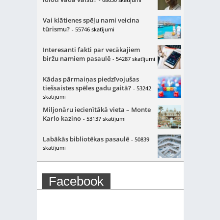
Vai klātienes spēļu nami veicina
tūrismu?
- 55746 skatījumi
Interesanti fakti par vecākajiem
biržu namiem pasaulē
- 54287 skatījumi
Kādas pārmaiņas piedzīvojušas
tiešsaistes spēles gadu gaitā?
- 53242
skatījumi
Miljonāru iecienītākā vieta – Monte
Karlo kazino
- 53137 skatījumi
Labākās bibliotēkas pasaulē
- 50839
skatījumi
Facebook