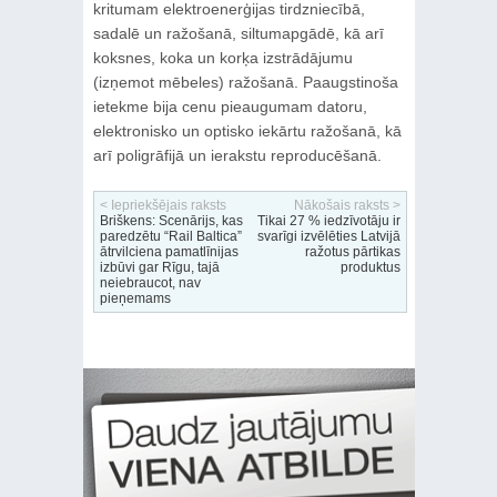
kritumam elektroenerģijas tirdzniecībā,
sadalē un ražošanā, siltumapgādē, kā arī
koksnes, koka un korķa izstrādājumu
(izņemot mēbeles) ražošanā. Paaugstinoša
ietekme bija cenu pieaugumam datoru,
elektronisko un optisko iekārtu ražošanā, kā
arī poligrāfijā un ierakstu reproducēšanā.
< Iepriekšējais raksts
Nākošais raksts >
Briškens: Scenārijs, kas
Tikai 27 % iedzīvotāju ir
paredzētu “Rail Baltica”
svarīgi izvēlēties Latvijā
ātrvilciena pamatlīnijas
ražotus pārtikas
izbūvi gar Rīgu, tajā
produktus
neiebraucot, nav
pieņemams