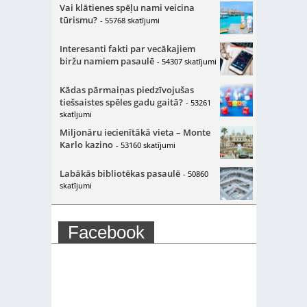
Vai klātienes spēļu nami veicina
tūrismu?
- 55768 skatījumi
Interesanti fakti par vecākajiem
biržu namiem pasaulē
- 54307 skatījumi
Kādas pārmaiņas piedzīvojušas
tiešsaistes spēles gadu gaitā?
- 53261
skatījumi
Miljonāru iecienītākā vieta – Monte
Karlo kazino
- 53160 skatījumi
Labākās bibliotēkas pasaulē
- 50860
skatījumi
Facebook