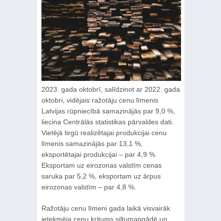
2023. gada oktobrī, salīdzinot ar 2022. gada
oktobri, vidējais ražotāju cenu līmenis
Latvijas rūpniecībā samazinājās par 9,0 %,
liecina Centrālās statistikas pārvaldes dati.
Vietējā tirgū realizētajai produkcijai cenu
līmenis samazinājās par 13,1 %,
eksportētajai produkcijai – par 4,9 %.
Eksportam uz eirozonas valstīm cenas
saruka par 5,2 %, eksportam uz ārpus
eirozonas valstīm – par 4,8 %.
Ražotāju cenu līmeni gada laikā visvairāk
ietekmēja cenu kritums siltumapgādē un