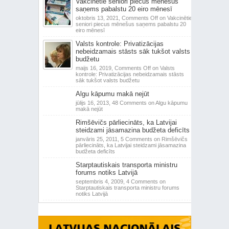
Vakcinētie seniori piecus mēnešus
saņems pabalstu 20 eiro mēnesī
oktobris 13, 2021,
Comments Off
on Vakcinētie
seniori piecus mēnešus saņems pabalstu 20
eiro mēnesī
Valsts kontrole: Privatizācijas
nebeidzamais stāsts sāk tukšot valsts
budžetu
maijs 16, 2019,
Comments Off
on Valsts
kontrole: Privatizācijas nebeidzamais stāsts
sāk tukšot valsts budžetu
Algu kāpumu makā nejūt
jūlijs 16, 2013,
48 Comments
on Algu kāpumu
makā nejūt
Rimšēvičs pārliecināts, ka Latvijai
steidzami jāsamazina budžeta deficīts
janvāris 25, 2011,
5 Comments
on Rimšēvičs
pārliecināts, ka Latvijai steidzami jāsamazina
budžeta deficīts
Starptautiskais transporta ministru
forums notiks Latvijā
septembris 4, 2009,
4 Comments
on
Starptautiskais transporta ministru forums
notiks Latvijā