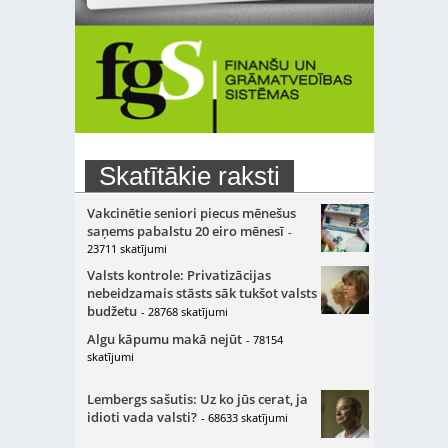
Skatītākie raksti
Vakcinētie seniori piecus mēnešus
saņems pabalstu 20 eiro mēnesī
-
23711 skatījumi
Valsts kontrole: Privatizācijas
nebeidzamais stāsts sāk tukšot valsts
budžetu
- 28768 skatījumi
Algu kāpumu makā nejūt
- 78154
skatījumi
Lembergs sašutis: Uz ko jūs cerat, ja
idioti vada valsti?
- 68633 skatījumi