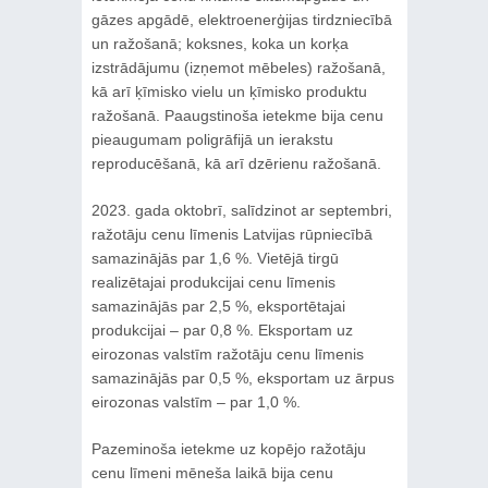
gāzes apgādē, elektroenerģijas tirdzniecībā
un ražošanā; koksnes, koka un korķa
izstrādājumu (izņemot mēbeles) ražošanā,
kā arī ķīmisko vielu un ķīmisko produktu
ražošanā. Paaugstinoša ietekme bija cenu
pieaugumam poligrāfijā un ierakstu
reproducēšanā, kā arī dzērienu ražošanā.
2023. gada oktobrī, salīdzinot ar septembri,
ražotāju cenu līmenis Latvijas rūpniecībā
samazinājās par 1,6 %. Vietējā tirgū
realizētajai produkcijai cenu līmenis
samazinājās par 2,5 %, eksportētajai
produkcijai – par 0,8 %. Eksportam uz
eirozonas valstīm ražotāju cenu līmenis
samazinājās par 0,5 %, eksportam uz ārpus
eirozonas valstīm – par 1,0 %.
Pazeminoša ietekme uz kopējo ražotāju
cenu līmeni mēneša laikā bija cenu