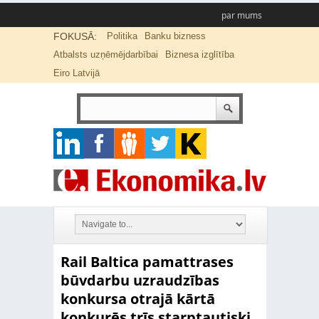
par mums
FOKUSĀ:
Politika
Banku bizness
Atbalsts uzņēmējdarbībai
Biznesa izglītība
Eiro Latvijā
Rail Baltica pamattrases
būvdarbu uzraudzības
konkursa otrajā kārtā
konkurēs trīs starptautiski