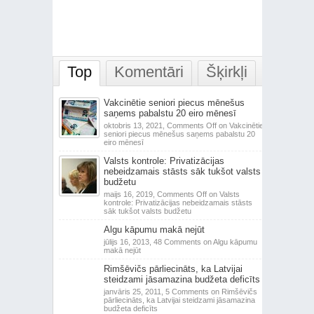
Top
Komentāri
Šķirkļi
Vakcinētie seniori piecus mēnešus
saņems pabalstu 20 eiro mēnesī
oktobris 13, 2021,
Comments Off
on Vakcinētie
seniori piecus mēnešus saņems pabalstu 20
eiro mēnesī
Valsts kontrole: Privatizācijas
nebeidzamais stāsts sāk tukšot valsts
budžetu
maijs 16, 2019,
Comments Off
on Valsts
kontrole: Privatizācijas nebeidzamais stāsts
sāk tukšot valsts budžetu
Algu kāpumu makā nejūt
jūlijs 16, 2013,
48 Comments
on Algu kāpumu
makā nejūt
Rimšēvičs pārliecināts, ka Latvijai
steidzami jāsamazina budžeta deficīts
janvāris 25, 2011,
5 Comments
on Rimšēvičs
pārliecināts, ka Latvijai steidzami jāsamazina
budžeta deficīts