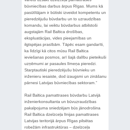
būvniecības darbus ārpus Rīgas. Mums kā
pasūtītājam ir būtiski izveidot kompetentu un
pieredzējušu būvdarbu un to uzraudzības
komandu, lai veiktu būvdarbus atbilstoši
augstajām Rail Baltica drošības,
ekspluatācijas, vides pieejamības un
ilgtspējas prasībām. Tāpēc esam gandarīti,
ka līdzīgi kā citos mūsu Rail Baltica
ieviešanas posmos, arī šajā dalību pieteikuši
uzņēmumi ar pasaules līmeņa pieredzi.
Starptautiski pieredzējušu būvnieku un
inženieru iesaiste, dod izaugsmi un zināšanu
pārnesi Latvijas būvniecības sektoram.”
Rail Baltica pamattrases būvdarbu Latvijā
inženierkonsultanta un būvuzraudzības
pakalpojuma sniedzējam būs jānodrošina
Rail Baltica dzelzceļa līnijas pamattrases
Latvijas teritorijā ārpus Rīgas pilsētas
robežām infrastruktūras – dzelzceļa