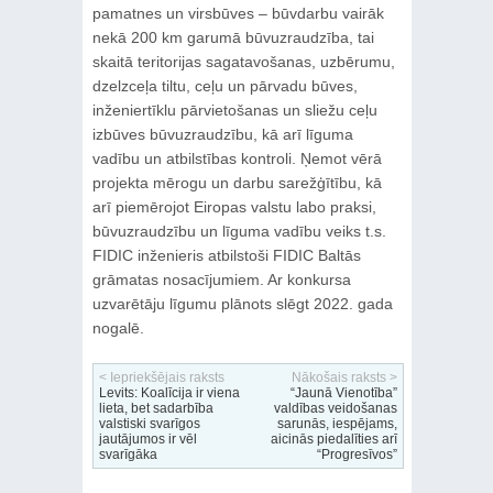
pamatnes un virsbūves – būvdarbu vairāk
nekā 200 km garumā būvuzraudzība, tai
skaitā teritorijas sagatavošanas, uzbērumu,
dzelzceļa tiltu, ceļu un pārvadu būves,
inženiertīklu pārvietošanas un sliežu ceļu
izbūves būvuzraudzību, kā arī līguma
vadību un atbilstības kontroli. Ņemot vērā
projekta mērogu un darbu sarežģītību, kā
arī piemērojot Eiropas valstu labo praksi,
būvuzraudzību un līguma vadību veiks t.s.
FIDIC inženieris atbilstoši FIDIC Baltās
grāmatas nosacījumiem. Ar konkursa
uzvarētāju līgumu plānots slēgt 2022. gada
nogalē.
< Iepriekšējais raksts
Nākošais raksts >
Levits: Koalīcija ir viena
“Jaunā Vienotība”
lieta, bet sadarbība
valdības veidošanas
valstiski svarīgos
sarunās, iespējams,
jautājumos ir vēl
aicinās piedalīties arī
svarīgāka
“Progresīvos”