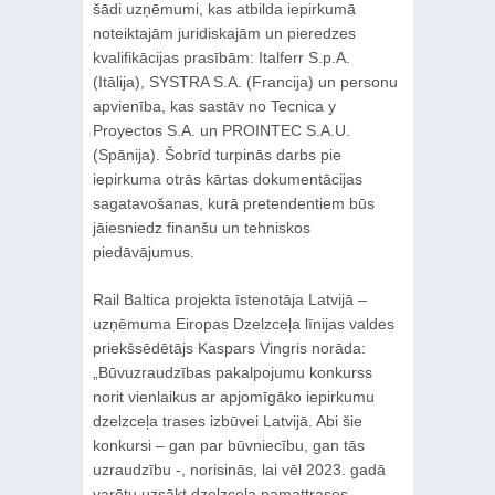
šādi uzņēmumi, kas atbilda iepirkumā
noteiktajām juridiskajām un pieredzes
kvalifikācijas prasībām: Italferr S.p.A.
(Itālija), SYSTRA S.A. (Francija) un personu
apvienība, kas sastāv no Tecnica y
Proyectos S.A. un PROINTEC S.A.U.
(Spānija). Šobrīd turpinās darbs pie
iepirkuma otrās kārtas dokumentācijas
sagatavošanas, kurā pretendentiem būs
jāiesniedz finanšu un tehniskos
piedāvājumus.
Rail Baltica projekta īstenotāja Latvijā –
uzņēmuma Eiropas Dzelzceļa līnijas valdes
priekšsēdētājs Kaspars Vingris norāda:
„Būvuzraudzības pakalpojumu konkurss
norit vienlaikus ar apjomīgāko iepirkumu
dzelzceļa trases izbūvei Latvijā. Abi šie
konkursi – gan par būvniecību, gan tās
uzraudzību -, norisinās, lai vēl 2023. gadā
varētu uzsākt dzelzceļa pamattrases