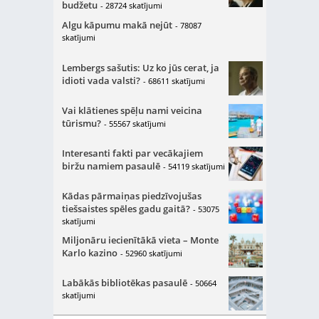
budžetu
- 28724 skatījumi
Algu kāpumu makā nejūt
- 78087
skatījumi
Lembergs sašutis: Uz ko jūs cerat, ja
idioti vada valsti?
- 68611 skatījumi
Vai klātienes spēļu nami veicina
tūrismu?
- 55567 skatījumi
Interesanti fakti par vecākajiem
biržu namiem pasaulē
- 54119 skatījumi
Kādas pārmaiņas piedzīvojušas
tiešsaistes spēles gadu gaitā?
- 53075
skatījumi
Miljonāru iecienītākā vieta – Monte
Karlo kazino
- 52960 skatījumi
Labākās bibliotēkas pasaulē
- 50664
skatījumi