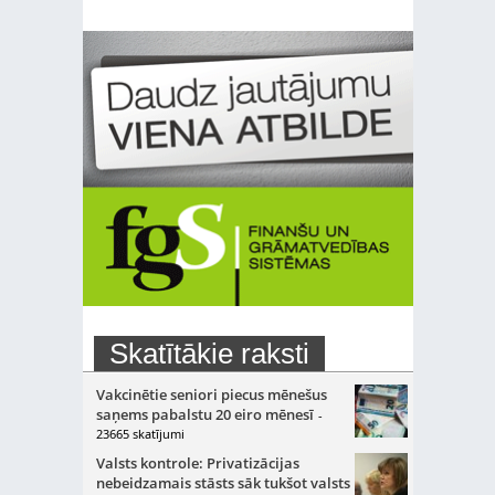
Skatītākie raksti
Vakcinētie seniori piecus mēnešus
saņems pabalstu 20 eiro mēnesī
-
23665 skatījumi
Valsts kontrole: Privatizācijas
nebeidzamais stāsts sāk tukšot valsts