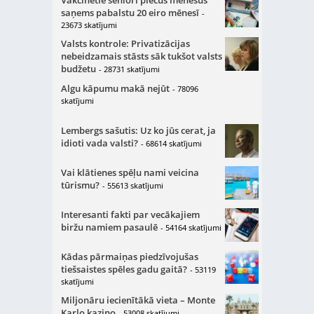
Vakcinētie seniori piecus mēnešus
saņems pabalstu 20 eiro mēnesī
-
23673 skatījumi
Valsts kontrole: Privatizācijas
nebeidzamais stāsts sāk tukšot valsts
budžetu
- 28731 skatījumi
Algu kāpumu makā nejūt
- 78096
skatījumi
Lembergs sašutis: Uz ko jūs cerat, ja
idioti vada valsti?
- 68614 skatījumi
Vai klātienes spēļu nami veicina
tūrismu?
- 55613 skatījumi
Interesanti fakti par vecākajiem
biržu namiem pasaulē
- 54164 skatījumi
Kādas pārmaiņas piedzīvojušas
tiešsaistes spēles gadu gaitā?
- 53119
skatījumi
Miljonāru iecienītākā vieta – Monte
Karlo kazino
- 53008 skatījumi