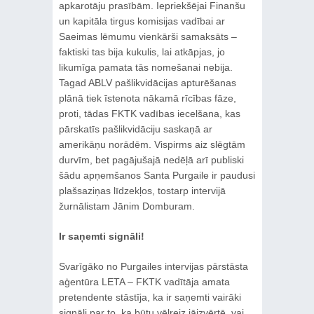
apkarotāju prasībām. Iepriekšējai Finanšu
un kapitāla tirgus komisijas vadībai ar
Saeimas lēmumu vienkārši samaksāts –
faktiski tas bija kukulis, lai atkāpjas, jo
likumīga pamata tās nomešanai nebija.
Tagad ABLV pašlikvidācijas apturēšanas
plānā tiek īstenota nākamā rīcības fāze,
proti, tādas FKTK vadības iecelšana, kas
pārskatīs pašlikvidāciju saskaņā ar
amerikāņu norādēm. Vispirms aiz slēgtām
durvīm, bet pagājušajā nedēļā arī publiski
šādu apņemšanos Santa Purgaile ir paudusi
plašsaziņas līdzekļos, tostarp intervijā
žurnālistam Jānim Domburam.
Ir saņemti signāli!
Svarīgāko no Purgailes intervijas pārstāsta
aģentūra LETA – FKTK vadītāja amata
pretendente stāstīja, ka ir saņemti vairāki
signāli par to, ka būtu vēlreiz jāizvērtē, vai