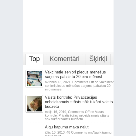
Top
Komentāri
Šķirkļi
Vakcinētie seniori piecus mēnešus
saņems pabalstu 20 eiro mēnesī
oktobris 13, 2021,
Comments Off
on Vakcinētie
seniori piecus mēnešus saņems pabalstu 20
eiro mēnesī
Valsts kontrole: Privatizācijas
nebeidzamais stāsts sāk tukšot valsts
budžetu
maijs 16, 2019,
Comments Off
on Valsts
kontrole: Privatizācijas nebeidzamais stāsts
sāk tukšot valsts budžetu
Algu kāpumu makā nejūt
jūlijs 16, 2013,
48 Comments
on Algu kāpumu