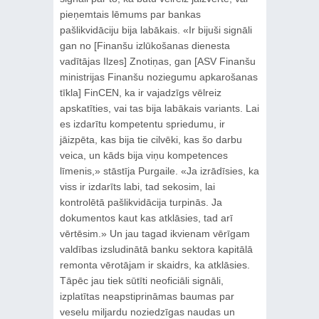
pieņemtais lēmums par bankas
pašlikvidāciju bija labākais. «Ir bijuši signāli
gan no [Finanšu izlūkošanas dienesta
vadītājas Ilzes] Znotiņas, gan [ASV Finanšu
ministrijas Finanšu noziegumu apkarošanas
tīkla] FinCEN, ka ir vajadzīgs vēlreiz
apskatīties, vai tas bija labākais variants. Lai
es izdarītu kompetentu spriedumu, ir
jāizpēta, kas bija tie cilvēki, kas šo darbu
veica, un kāds bija viņu kompetences
līmenis,» stāstīja Purgaile. «Ja izrādīsies, ka
viss ir izdarīts labi, tad sekosim, lai
kontrolētā pašlikvidācija turpinās. Ja
dokumentos kaut kas atklāsies, tad arī
vērtēsim.» Un jau tagad ikvienam vērīgam
valdības izsludinātā banku sektora kapitālā
remonta vērotājam ir skaidrs, ka atklāsies.
Tāpēc jau tiek sūtīti neoficiāli signāli,
izplatītas neapstiprināmas baumas par
veselu miljardu noziedzīgas naudas un