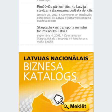
makā nejūt
Rimšēvičs pārliecināts, ka Latvijai
steidzami jāsamazina budžeta deficīts
janvāris 25, 2011,
5 Comments
on Rimšēvičs
pārliecināts, ka Latvijai steidzami jāsamazina
budžeta deficīts
Starptautiskais transporta ministru
forums notiks Latvijā
septembris 4, 2009,
4 Comments
on
Starptautiskais transporta ministru forums
notiks Latvijā