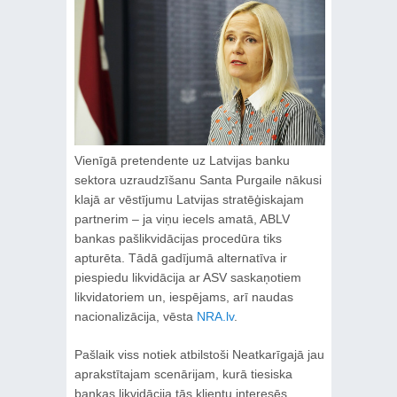
Vienīgā pretendente uz Latvijas banku
sektora uzraudzīšanu Santa Purgaile nākusi
klajā ar vēstījumu Latvijas stratēģiskajam
partnerim – ja viņu iecels amatā, ABLV
bankas pašlikvidācijas procedūra tiks
apturēta. Tādā gadījumā alternatīva ir
piespiedu likvidācija ar ASV saskaņotiem
likvidatoriem un, iespējams, arī naudas
nacionalizācija, vēsta
NRA.lv
.
Pašlaik viss notiek atbilstoši Neatkarīgajā jau
aprakstītajam scenārijam, kurā tiesiska
bankas likvidācija tās klientu interesēs