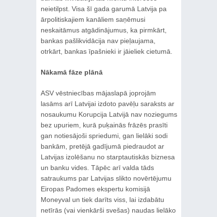
neietilpst. Visa šī gada garumā Latvija pa
ārpolitiskajiem kanāliem saņēmusi
neskaitāmus atgādinājumus, ka pirmkārt,
bankas pašlikvidācija nav pieļaujama,
otrkārt, bankas īpašnieki ir jāieliek cietumā.
Nākamā fāze plānā
ASV vēstniecības mājaslapā joprojām
lasāms arī Latvijai izdoto pavēļu saraksts ar
nosaukumu Korupcija Latvijā nav noziegums
bez upuriem, kurā puķainās frāzēs prasīti
gan notiesājoši spriedumi, gan lielāki sodi
bankām, pretējā gadījumā piedraudot ar
Latvijas izolēšanu no starptautiskās biznesa
un banku vides. Tāpēc arī valda tāds
satraukums par Latvijas slikto novērtējumu
Eiropas Padomes ekspertu komisijā
Moneyval un tiek darīts viss, lai izdabātu
netīrās (vai vienkārši svešas) naudas lielāko