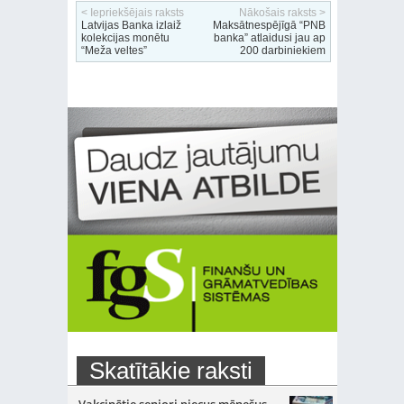
< Iepriekšējais raksts
Nākošais raksts >
Latvijas Banka izlaiž
Maksātnespējīgā “PNB
kolekcijas monētu
banka” atlaidusi jau ap
“Meža veltes”
200 darbiniekiem
Skatītākie raksti