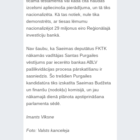
ticama testamenta vai kāda cita naudas
izcelsmi apliecinoša pierādījuma, un tā tiks
nacionalizēta. Kā tas notiek, nule tika
demonstrēts, ar tiesas lēmumu
nacionalizējot 29 miljonus eiro Reģionālajā
investīciju bankā.
Nav šaubu, ka Saeimas deputātus FKTK
nākamās vadītājas Santas Purgailes
vēstījums par iecerēto bankas ABLV
pašlikvidācijas procesa pārskatīšanu ir
sasniedzis. Šo trešdien Purgailes
kandidatūra tiks izskatīta Saeimas Budžeta
un finanšu (nodokļu) komisijā, un jau
nākamajā dienā plānota apstiprināšana
parlamenta sēdē.
Imants Vīksne
Foto: Valsts kanceleja