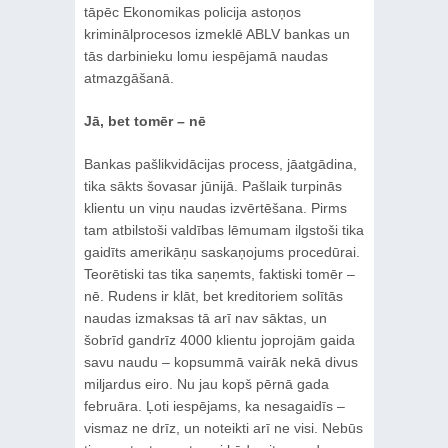
tāpēc Ekonomikas policija astoņos
kriminālprocesos izmeklē ABLV bankas un
tās darbinieku lomu iespējamā naudas
atmazgāšanā.
Jā, bet tomēr – nē
Bankas pašlikvidācijas process, jāatgādina,
tika sākts šovasar jūnijā. Pašlaik turpinās
klientu un viņu naudas izvērtēšana. Pirms
tam atbilstoši valdības lēmumam ilgstoši tika
gaidīts amerikāņu saskaņojums procedūrai.
Teorētiski tas tika saņemts, faktiski tomēr –
nē. Rudens ir klāt, bet kreditoriem solītās
naudas izmaksas tā arī nav sāktas, un
šobrīd gandrīz 4000 klientu joprojām gaida
savu naudu – kopsummā vairāk nekā divus
miljardus eiro. Nu jau kopš pērnā gada
februāra. Ļoti iespējams, ka nesagaidīs –
vismaz ne drīz, un noteikti arī ne visi. Nebūs