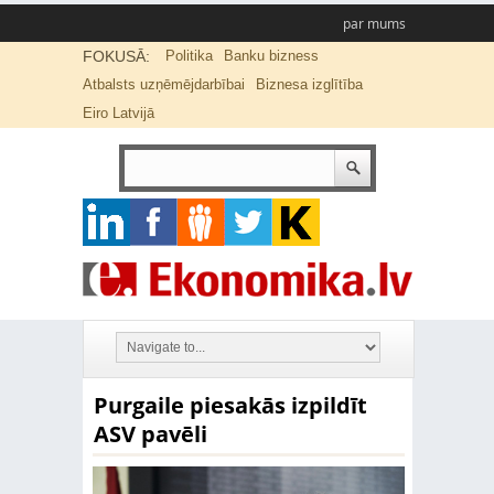
par mums
FOKUSĀ:
Politika
Banku bizness
Atbalsts uzņēmējdarbībai
Biznesa izglītība
Eiro Latvijā
Purgaile piesakās izpildīt
ASV pavēli