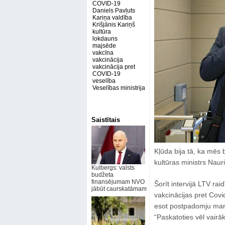
COVID-19
Daniels Pavļuts
Kariņa valdība
Krišjānis Kariņš
kultūra
lokdauns
majsēde
vakcīna
vakcinācija
vakcinācija pret
COVID-19
veselība
Veselības ministrija
Saistītais
Kļūda bija tā, ka mēs 
kultūras ministrs Nauri
Kulbergs: valsts
budžeta
finansējumam NVO
Šorīt intervijā LTV ra
jābūt caurskatāmam
vakcinācijas pret Cov
esot postpadomju mant
“Paskatoties vēl vair