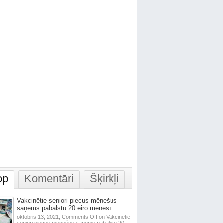
op
Komentāri
Šķirkļi
Vakcinētie seniori piecus mēnešus
saņems pabalstu 20 eiro mēnesī
oktobris 13, 2021,
Comments Off
on Vakcinētie
seniori piecus mēnešus saņems pabalstu 20