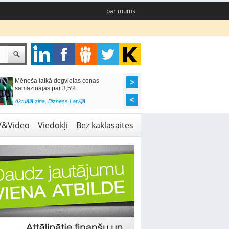
par mums
Mēneša laikā degvielas cenas
Rīgas pašvaldības sko
samazinājās par 3,5%
pieejamas 192 vietas 
Aktuālā ziņa
,
Bizness Latvijā
Aktuālā ziņa
,
Izglītība
V&Video
Viedokļi
Bez kaklasaites