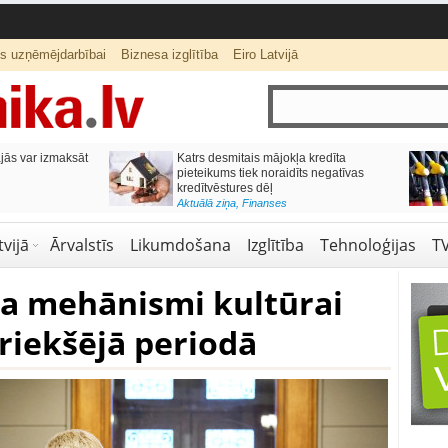
ts uzņēmējdarbībai
Biznesa izglītība
Eiro Latvijā
ās var izmaksāt
Katrs desmitais mājokļa kredīta
pieteikums tiek noraidīts negatīvas
kredītvēstures dēļ
Aktuālā ziņa
,
Finanses
vijā
Ārvalstīs
Likumdošana
Izglītība
Tehnoloģijas
T
ta mehānismi kultūrai
priekšējā periodā