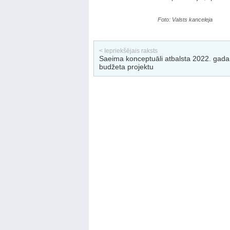
Foto: Valsts kanceleja
< Iepriekšējais raksts
Saeima konceptuāli atbalsta 2022. gada 
budžeta projektu