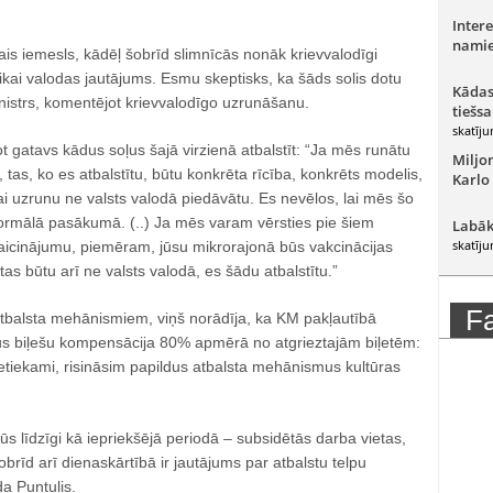
Intere
namie
is iemesls, kādēļ šobrīd slimnīcās nonāk krievvalodīgi
 tikai valodas jautājums. Esmu skeptisks, ka šāds solis dotu
Kādas
inistrs, komentējot krievvalodīgo uzrunāšanu.
tiešsa
skatīju
ot gatavs kādus soļus šajā virzienā atbalstīt: “Ja mēs runātu
Miljo
 tas, ko es atbalstītu, būtu konkrēta rīcība, konkrēts modelis,
Karlo
ai uzrunu ne valsts valodā piedāvātu. Es nevēlos, lai mēs šo
formālā pasākumā. (..) Ja mēs varam vērsties pie šiem
Labāk
skatīju
 aicinājumu, piemēram, jūsu mikrorajonā būs vakcinācijas
tas būtu arī ne valsts valodā, es šādu atbalstītu.”
F
atbalsta mehānismiem, viņš norādīja, ka KM pakļautībā
s biļešu kompensācija 80% apmērā no atgrieztajām biļetēm:
ietiekami, risināsim papildus atbalsta mehānismus kultūras
s līdzīgi kā iepriekšējā periodā – subsidētās darba vietas,
obrīd arī dienaskārtībā ir jautājums par atbalstu telpu
da Puntulis.