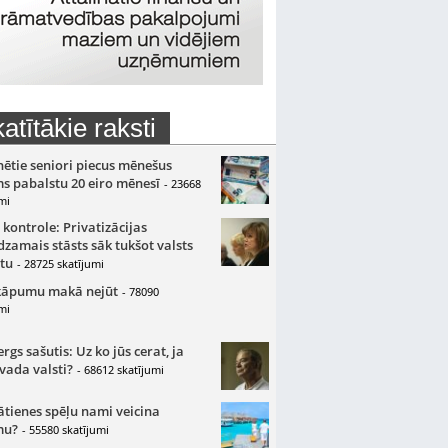
atītākie raksti
nētie seniori piecus mēnešus
s pabalstu 20 eiro mēnesī
- 23668
mi
 kontrole: Privatizācijas
zamais stāsts sāk tukšot valsts
tu
- 28725 skatījumi
kāpumu makā nejūt
- 78090
mi
gs sašutis: Uz ko jūs cerat, ja
 vada valsti?
- 68612 skatījumi
ātienes spēļu nami veicina
mu?
- 55580 skatījumi