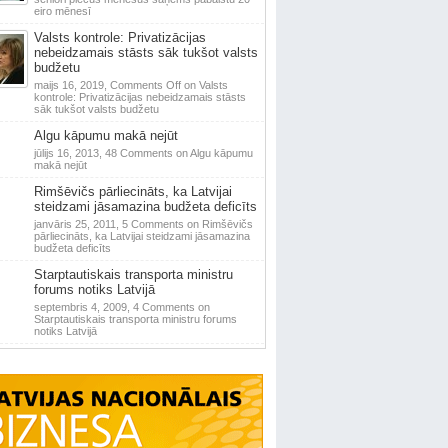
eiro mēnesī
Valsts kontrole: Privatizācijas
nebeidzamais stāsts sāk tukšot valsts
budžetu
maijs 16, 2019,
Comments Off
on Valsts
kontrole: Privatizācijas nebeidzamais stāsts
sāk tukšot valsts budžetu
Algu kāpumu makā nejūt
jūlijs 16, 2013,
48 Comments
on Algu kāpumu
makā nejūt
Rimšēvičs pārliecināts, ka Latvijai
steidzami jāsamazina budžeta deficīts
janvāris 25, 2011,
5 Comments
on Rimšēvičs
pārliecināts, ka Latvijai steidzami jāsamazina
budžeta deficīts
Starptautiskais transporta ministru
forums notiks Latvijā
septembris 4, 2009,
4 Comments
on
Starptautiskais transporta ministru forums
notiks Latvijā