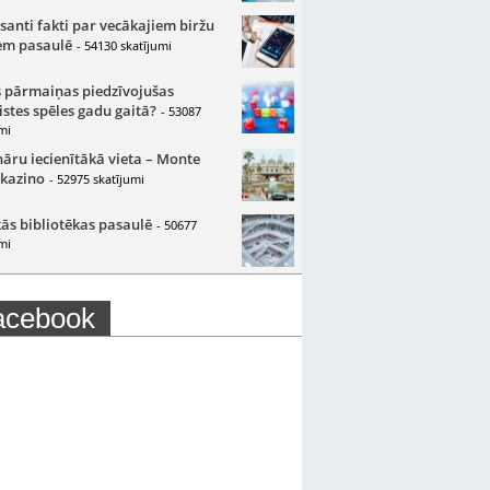
santi fakti par vecākajiem biržu
m pasaulē
- 54130 skatījumi
 pārmaiņas piedzīvojušas
istes spēles gadu gaitā?
- 53087
mi
nāru iecienītākā vieta – Monte
 kazino
- 52975 skatījumi
ās bibliotēkas pasaulē
- 50677
mi
acebook