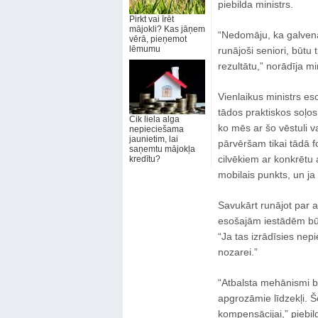
piebilda ministrs.
Pirkt vai īrēt
mājokli? Kas jāņem
“Nedomāju, ka galvena
vērā, pieņemot
lēmumu
runājoši seniori, būtu
rezultātu,” norādīja m
Vienlaikus ministrs es
tādos praktiskos soļos,
Cik liela alga
ko mēs ar šo vēstuli v
nepieciešama
jaunietim, lai
pārvēršam tikai tādā 
saņemtu mājokļa
cilvēkiem ar konkrētu
kredītu?
mobilais punkts, un ja 
Savukārt runājot par 
esošajām iestādēm bū
“Ja tas izrādīsies nep
nozarei.”
“Atbalsta mehānismi bū
apgrozāmie līdzekļi. Š
kompensācijai,” piebil