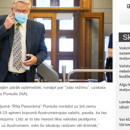
Sk
Vakci
saņem
skatīju
Valsts
nebeid
budže
Algu 
bijām pārāk optimistiski, runājot par “zaļo režīmu”, uzskata
skatīju
s Puntulis (NA).
Lember
idījumā “Rīta Panorāma” Puntulis norādot uz ļoti zemu
idioti
id-19 aptveri kopumā Austrumeiropas valstīs, pauda, ka tas
ojums. Līdz ar to tas neesot tikai valodas jautājums.
Vai kl
tūris
āk uz Austrumiem, mēs šo situāciju redzam vēl drūmāk,”