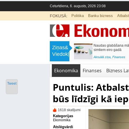
Ceturtdiena, 6. augusts, 2026 23:08
FOKUSĀ:
Politika
Banku bizness
Atbals
>
Septiņos mēnešos Vivi vilcienos
Naudas glabāšana māj
Ziņas&
pārvadāti 12 miljoni pasažieru; jūlijā
simtiem eiro gadā
Viedokļi
97,4 % reisu izpildīti laikā
<
Aktuālā ziņa
,
Finanses
Aktuālā ziņa
,
Bizness Latvijā
,
Tirdzniecība
Ekonomika
Finanses
Bizness Lat
Puntulis: Atbals
Tweet
būs līdzīgi kā ie
1618 skatījumi
Kategorijas
Ekonomika
Atslēgvārdi