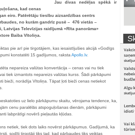
Jau divas nedēļas spēkā ir
guļošana, kad cenas
an eiro. Patērētāju tiesību aizsardzības centrs
ārbaudes, no kurām gandrīz pusē – 476 vietās –
, Latvijas Televīzijas raidījumā «Rīta panorāma»
tore Baiba Vītoliņa.
Sk
tas pie arī pie tirgotājiem, kas iesaistījušies akcijā «Godīgs
Vakci
āpumi konstatēti 15 gadījumos, raksta
Apollo.lv
.
saņem
skatīju
atēta nepareiza valūtas konvertācija – cenas vai nu tiek
Valsts
nebeid
vai tiek izmantots nepareizs valūtas kurss. Šādi pārkāpumi
budže
ti bieži, norādīja Vītoliņa. Tāpat ļoti bieži cenas netiekot
Algu 
s.
skatīju
 neskatoties uz lielo pārkāpumu skaitu, vērojama tendence, ka,
Lember
majām cenu paralēlās atspoguļošanas dienām, pārkāpumi
idioti
ti labprātīgi novērš pieļautās kļūdas.
Vai kl
ns netiek, tiek dots laiks novērst pārkāpumus. Gadījumā, ka
tūris
i, sodīti tirgotāji tiks tad, kad pārbaudes tiks veiktas