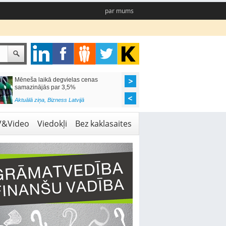
par mums
Mēneša laikā degvielas cenas
Rīgas pašvaldības sko
samazinājās par 3,5%
pieejamas 192 vietas 
Aktuālā ziņa
,
Bizness Latvijā
Aktuālā ziņa
,
Izglītība
V&Video
Viedokļi
Bez kaklasaites