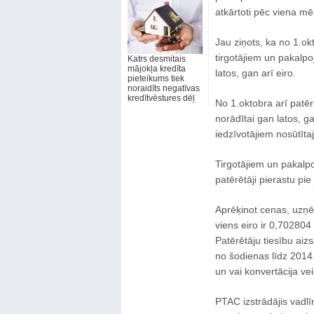
atkārtoti pēc viena m
Jau ziņots, ka no 1.o
tirgotājiem un pakalp
Katrs desmitais
mājokļa kredīta
latos, gan arī eiro.
pieteikums tiek
noraidīts negatīvas
kredītvēstures dēļ
No 1.oktobra arī patē
norādītai gan latos, g
iedzīvotājiem nosūtīta
Tirgotājiem un pakalpo
patērētāji pierastu pi
Aprēķinot cenas, uzņēm
viens eiro ir 0,702804
Patērētāju tiesību aiz
no šodienas līdz 2014
un vai konvertācija ve
PTAC izstrādājis vadlī