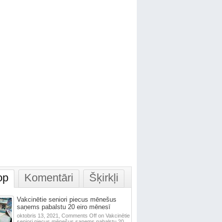
op
Komentāri
Šķirkļi
Vakcinētie seniori piecus mēnešus
saņems pabalstu 20 eiro mēnesī
oktobris 13, 2021,
Comments Off
on Vakcinētie
seniori piecus mēnešus saņems pabalstu 20