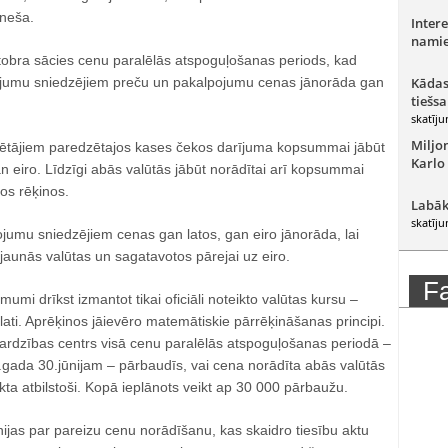
ēneša.
Intere
namie
ktobra sācies cenu paralēlās atspoguļošanas periods, kad
ojumu sniedzējiem preču un pakalpojumu cenas jānorāda gan
Kādas
tiešsa
skatīju
Miljo
rētājiem paredzētajos kases čekos darījuma kopsummai jābūt
Karlo
an eiro. Līdzīgi abās valūtās jābūt norādītai arī kopsummai
jos rēķinos.
Labāk
skatīju
jumu sniedzējiem cenas gan latos, gan eiro jānorāda, lai
e jaunās valūtas un sagatavotos pārejai uz eiro.
F
umi drīkst izmantot tikai oficiāli noteikto valūtas kursu –
 lati. Aprēķinos jāievēro matemātiskie pārrēķināšanas principi.
sardzības centrs visā cenu paralēlās atspoguļošanas periodā –
.gada 30.jūnijam – pārbaudīs, vai cena norādīta abās valūtās
ikta atbilstoši. Kopā ieplānots veikt ap 30 000 pārbaužu.
nijas par pareizu cenu norādīšanu, kas skaidro tiesību aktu