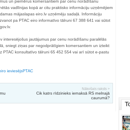
omus un piemērus komersantiem par cenu norādīšanu
nētās vadlīnijas kopā ar citu praktisko informāciju uzņēmējiem
rodamas mājaslapas eiro.lv uzņēmēju sadaļā. Informāciju
zvanot pa PTAC eiro informatīvo tālruni 67 388 641 vai sūtot
ov.lv.
ev interesējošus jautājumus par cenu norādīšanu paralēlās
ā, sniegt ziņas par negodprātīgiem komersantiem un izteikt
 PTAC konsultatīvo tālruni 65 452 554 vai arī sūtot e-pastu
iro ieviesējs
PTAC
Nākošais raksts >
umu
Cik katrs rīdzinieks iemaksā RS melnajā
caurumā?
T