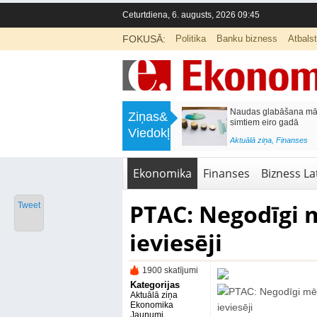
Ceturtdiena, 6. augusts, 2026 09:45
FOKUSĀ:
Politika
Banku bizness
Atbals
>
Septiņos mēnešos Vivi vilcienos
Naudas glabāšana māj
Ziņas&
pārvadāti 12 miljoni pasažieru; jūlijā
simtiem eiro gadā
Viedokļi
97,4 % reisu izpildīti laikā
<
Aktuālā ziņa
,
Finanses
Aktuālā ziņa
,
Bizness Latvijā
,
Tirdzniecība
Ekonomika
Finanses
Bizness Lat
PTAC: Negodīgi m
Tweet
ieviesēji
1900 skatījumi
Kategorijas
Aktuālā ziņa
Ekonomika
Jaunumi