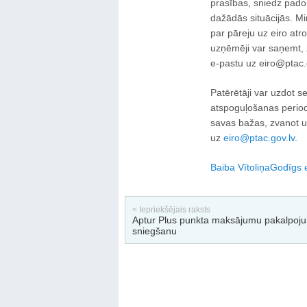
prasības, sniedz pad
dažādās situācijās. Mi
par pāreju uz eiro at
uzņēmēji var saņemt, 
e-pastu uz eiro@ptac.g
Patērētāji var uzdot s
atspoguļošanas period
savas bažas, zvanot uz
uz
eiro@ptac.gov.lv
.
Baiba Vītoliņa
Godīgs e
< Iepriekšējais raksts
Aptur Plus punkta maksājumu pakalpoj
sniegšanu