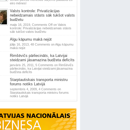
eiro mēnesī
Valsts kontrole: Privatizācijas
nebeidzamais stāsts sāk tukšot valsts
budžetu
maijs 16, 2019,
Comments Off
on Valsts
kontrole: Privatizācijas nebeidzamais stāsts
sāk tukšot valsts budžetu
Algu kāpumu makā nejūt
jūlijs 16, 2013,
48 Comments
on Algu kāpumu
makā nejūt
Rimšēvičs pārliecināts, ka Latvijai
steidzami jāsamazina budžeta deficīts
janvāris 25, 2011,
5 Comments
on Rimšēvičs
pārliecināts, ka Latvijai steidzami jāsamazina
budžeta deficīts
Starptautiskais transporta ministru
forums notiks Latvijā
septembris 4, 2009,
4 Comments
on
Starptautiskais transporta ministru forums
notiks Latvijā