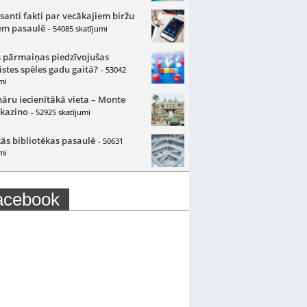
santi fakti par vecākajiem biržu
m pasaulē
- 54085 skatījumi
 pārmaiņas piedzīvojušas
istes spēles gadu gaitā?
- 53042
mi
nāru iecienītākā vieta – Monte
 kazino
- 52925 skatījumi
ās bibliotēkas pasaulē
- 50631
mi
acebook