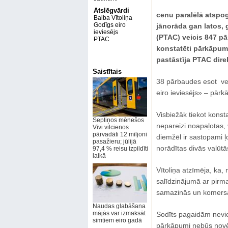
Atslēgvārdi
cenu paralēlā atspo
Baiba Vītoliņa
Godīgs eiro
jānorāda gan latos, g
ieviesējs
(PTAC) veicis 847 p
PTAC
konstatēti pārkāpumi
pastāstīja PTAC direk
Saistītais
38 pārbaudes esot veik
eiro ieviesējs» – pārk
Visbiežāk tiekot konst
Septiņos mēnešos
nepareizi noapaļotas, 
Vivi vilcienos
pārvadāti 12 miljoni
diemžēl ir sastopami ļo
pasažieru; jūlijā
norādītas divās valūtā
97,4 % reisu izpildīti
laikā
Vītoliņa atzīmēja, ka,
salīdzinājumā ar pir
samazinās un komersan
Naudas glabāšana
mājās var izmaksāt
Sodīts pagaidām nevie
simtiem eiro gadā
pārkāpumi nebūs novērst