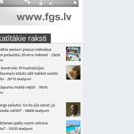
atītākie raksti
nētie seniori piecus mēnešus
s pabalstu 20 eiro mēnesī
- 23659
mi
 kontrole: Privatizācijas
zamais stāsts sāk tukšot valsts
tu
- 28716 skatījumi
kāpumu makā nejūt
- 78076
mi
gs sašutis: Uz ko jūs cerat, ja
 vada valsti?
- 68608 skatījumi
ātienes spēļu nami veicina
mu?
- 55533 skatījumi