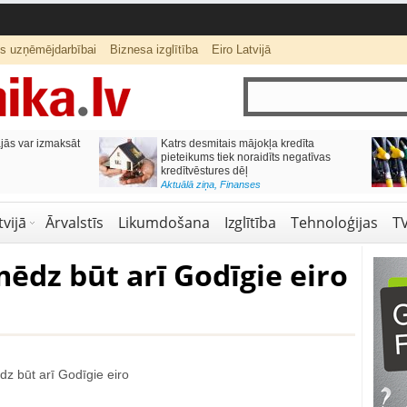
ts uzņēmējdarbībai
Biznesa izglītība
Eiro Latvijā
ās var izmaksāt
Katrs desmitais mājokļa kredīta
pieteikums tiek noraidīts negatīvas
kredītvēstures dēļ
Aktuālā ziņa
,
Finanses
vijā
Ārvalstīs
Likumdošana
Izglītība
Tehnoloģijas
T
ēdz būt arī Godīgie eiro