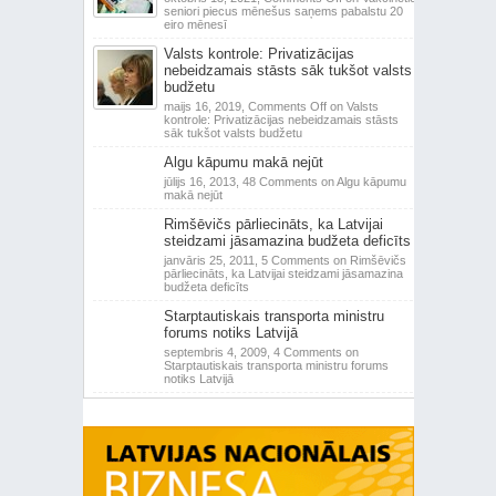
seniori piecus mēnešus saņems pabalstu 20
eiro mēnesī
Valsts kontrole: Privatizācijas
nebeidzamais stāsts sāk tukšot valsts
budžetu
maijs 16, 2019,
Comments Off
on Valsts
kontrole: Privatizācijas nebeidzamais stāsts
sāk tukšot valsts budžetu
Algu kāpumu makā nejūt
jūlijs 16, 2013,
48 Comments
on Algu kāpumu
makā nejūt
Rimšēvičs pārliecināts, ka Latvijai
steidzami jāsamazina budžeta deficīts
janvāris 25, 2011,
5 Comments
on Rimšēvičs
pārliecināts, ka Latvijai steidzami jāsamazina
budžeta deficīts
Starptautiskais transporta ministru
forums notiks Latvijā
septembris 4, 2009,
4 Comments
on
Starptautiskais transporta ministru forums
notiks Latvijā