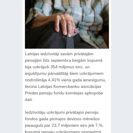
Latvijas iedzīvotāji savām privātajām
pensijām līdz septembra beigām kopumā
bija uzkrājuši 354 miljonus eiro, un
ieguldījumu pārvaldītāji šiem uzkrājumiem
nodrošināja 4,41% viena gada ienesīgumu,
liecina Latvijas Komercbanku asociācijas
Privāto pensiju fondu komitejas apkopotie
dati.
Iedzīvotāju uzkrājumi privātajos pensiju
fondos gada pirmajos deviņos mēnešos
pieauguši par 23,7 miljoniem eiro jeb 7,%,
kopumā pensiju uzkrājumiem sasniedzot