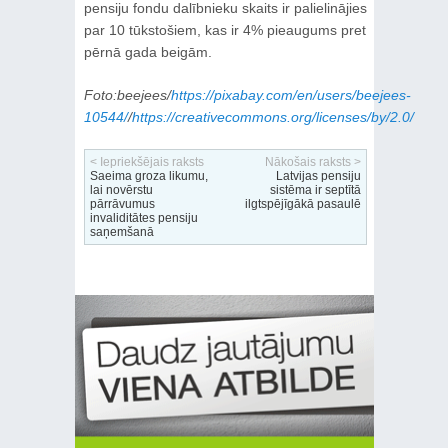
pensiju fondu dalībnieku skaits ir palielinājies
par 10 tūkstošiem, kas ir 4% pieaugums pret
pērnā gada beigām.
Foto:beejees/
https://pixabay.com/en/users/beejees-
10544/
/
https://creativecommons.org/licenses/by/2.0/
< Iepriekšējais raksts
Nākošais raksts >
Saeima groza likumu,
Latvijas pensiju
lai novērstu
sistēma ir septītā
pārrāvumus
ilgtspējīgākā pasaulē
invaliditātes pensiju
saņemšanā