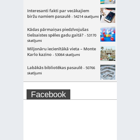
Interesanti fakti par vecākajiem
biržu namiem pasaulē
- 54214 skatījumi
Kādas pārmaiņas piedzīvojušas
tiešsaistes spēles gadu gaitā?
- 53170
skatījumi
Miljonāru iecienītākā vieta – Monte
Karlo kazino
- 53064 skatījumi
Labākās bibliotēkas pasaulē
- 50766
skatījumi
Facebook