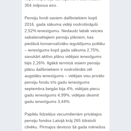
354 miljonus eiro.
Pensiju fondi saviem dalībniekiem kopš
2016. gada sākuma vidēji nodrošinājuši
2,52% ienesīgumu. Nedaudz labāk veicies
sabalansētajiem pensiju plāniem, kas
piedāvā konservatīvāku ieguldījumu politiku
– ienesīgums kopš gada sākuma 2,75%,
savukārt aktīvo plānu vidējais ienesīgums
bijis 2,26%. Ilgākā termiņā visiem pensiju
plānu dalībniekiem ir nodrošināts vēl
augstāks ienesīgums – vidējais visu privāto
pensiju fondu trīs gadu ienesīgums
septembra beigās bija 4%, vidējais piecu
gadu ienesīgums 4,99%, vidējais desmit
gadu ienesīgums 3,44%.
Papildu līdzekļus vecumdienām privātajos
pensiju fondos Latvijā krāj 265 tūkstoši
cilvēku. Pirmajos deviņos šā gada mēnešos