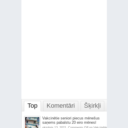
Top
Komentāri
Šķirkļi
Vakcinētie seniori piecus mēnešus
saņems pabalstu 20 eiro mēnesī
oktobris 13, 2021,
Comments Off
on Vakcinētie