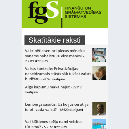
Skatītākie raksti
Vakcinētie seniori piecus mēnešus
saņems pabalstu 20 eiro mēnesī
-
23689 skatījumi
Valsts kontrole: Privatizācijas
nebeidzamais stāsts sāk tukšot valsts
budžetu
- 28745 skatījumi
Algu kāpumu makā nejūt
- 78117
skatījumi
Lembergs sašutis: Uz ko jūs cerat, ja
idioti vada valsti?
- 68620 skatījumi
Vai klātienes spēļu nami veicina
tūrismu?
- 55672 skatījumi