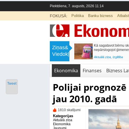
Piektdiena, 7. augusts, 2026 11:14
FOKUSĀ:
Politika
Banku bizness
Atbals
>
Labklājības ministrija rosina reformēt
Kā sagatavot bērnu sko
Ziņas&
un būtiski uzlabot vecāku pabalstu
nepārslogojot ģimene
Viedokļi
<
Aktuālā ziņa
,
Ekonomika
Aktuālā ziņa
,
Izglītība
Ekonomika
Finanses
Bizness Lat
Polijai prognoz
Tweet
jau 2010. gadā
1810 skatījumi
Kategorijas
Aktuālā ziņa
Ekonomika
Jaunumi