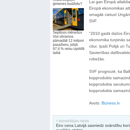
Lai gan Eiropā atlabša
ģimenes budžetu?
Eiropā ekonomikas atl
smagāk cietusī Ungārij
SVF
Septiņos mēnešos
“2010.gadā dažos Eirop
Vivi vilcienos
ekonomika turpinās s
pārvadāti 12 miljoni
pasažieru; jūlijā
citur, īpaši Polijā un 
97,4 % reisu izpildīti
Savienības dalībvals
laikā
robežās.
SVF prognozē, ka Balti
kopprodukts samazinās
kopprodukta sarukum
kopprodukta samazin
Avots:
Bizness.lv
< Iepriekšējais raksts
Eiro cena Latvijā sasniedz svārstību kor