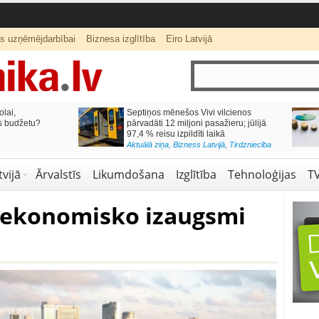
ts uzņēmējdarbībai
Biznesa izglītība
Eiro Latvijā
lai,
Septiņos mēnešos Vivi vilcienos
s budžetu?
pārvadāti 12 miljoni pasažieru; jūlijā
97,4 % reisu izpildīti laikā
Aktuālā ziņa
,
Bizness Latvijā
,
Tirdzniecība
vijā
Ārvalstīs
Likumdošana
Izglītība
Tehnoloģijas
T
ē ekonomisko izaugsmi