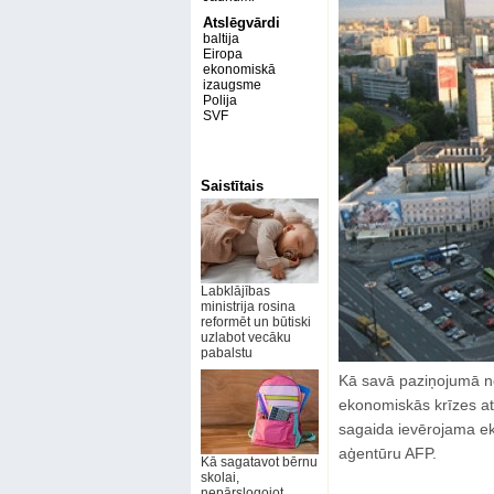
Atslēgvārdi
baltija
Eiropa
ekonomiskā
izaugsme
Polija
SVF
Saistītais
Labklājības
ministrija rosina
reformēt un būtiski
uzlabot vecāku
pabalstu
Kā savā paziņojumā nor
ekonomiskās krīzes at
sagaida ievērojama ek
aģentūru AFP.
Kā sagatavot bērnu
skolai,
nepārslogojot