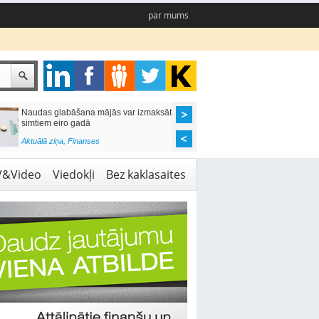
par mums
Naudas glabāšana mājās var izmaksāt
Katrs desmitais mājok
simtiem eiro gadā
pieteikums tiek noraid
kredītvēstures dēļ
Aktuālā ziņa
,
Finanses
Aktuālā ziņa
,
Finanses
V&Video
Viedokļi
Bez kaklasaites