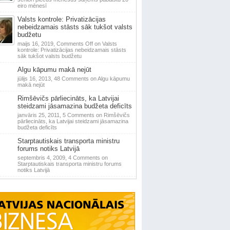
eiro mēnesī
Valsts kontrole: Privatizācijas
nebeidzamais stāsts sāk tukšot valsts
budžetu
maijs 16, 2019,
Comments Off
on Valsts
kontrole: Privatizācijas nebeidzamais stāsts
sāk tukšot valsts budžetu
Algu kāpumu makā nejūt
jūlijs 16, 2013,
48 Comments
on Algu kāpumu
makā nejūt
Rimšēvičs pārliecināts, ka Latvijai
steidzami jāsamazina budžeta deficīts
janvāris 25, 2011,
5 Comments
on Rimšēvičs
pārliecināts, ka Latvijai steidzami jāsamazina
budžeta deficīts
Starptautiskais transporta ministru
forums notiks Latvijā
septembris 4, 2009,
4 Comments
on
Starptautiskais transporta ministru forums
notiks Latvijā