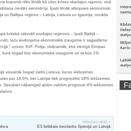
na kopumā ritēs lēnāk kā citos krīzes skartajos rajonos, visā
Intere
abšana neritēs vienmērīgi. Īpaši lēnāk atkopsies ekonomiski
namie
a un Baltijas reģions – Latvija, Lietuva un Igaunija, norāda
Kādas
tiešsa
ā kritiskā stāvoklī esošajos reģionos – īpaši Baltijā –
skatīju
arukt, taču ievērojama ekonomiskā izaugsme ir sagaidāma
Miljo
Turcijā,” uzsver SVF. Polija, visticamāk, būs vienīgā Eiropas
Karlo
ts, kurā šogad būs ekonomiskā izaugsme un tā būs 1%
Labāk
skatīju
jā visvairāk šogad cietīs Lietuva, kuras iekšzemes
ies par 18,5%, bet Latvijai tiek prognozēts 18% iekšzemes
F
s. Savukārt nākamgad abām valstīm prognozē 4% iekšzemes
āšanos.
Nākošais raksts >
idora
ES lielākais bezdarbs Spānijā un Latvijā