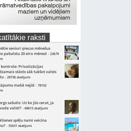
atītākie raksti
nētie seniori piecus mēnešus
s pabalstu 20 eiro mēnesī
- 23679
mi
 kontrole: Privatizācijas
zamais stāsts sāk tukšot valsts
tu
- 28736 skatījumi
kāpumu makā nejūt
- 78102
mi
gs sašutis: Uz ko jūs cerat, ja
 vada valsti?
- 68615 skatījumi
ātienes spēļu nami veicina
mu?
- 55631 skatījumi