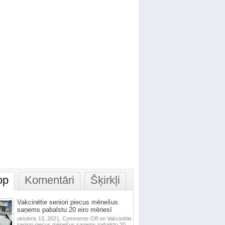
op
Komentāri
Šķirkļi
Vakcinētie seniori piecus mēnešus
saņems pabalstu 20 eiro mēnesī
oktobris 13, 2021,
Comments Off
on Vakcinētie
seniori piecus mēnešus saņems pabalstu 20