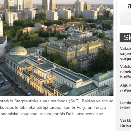
Sk
Vakci
saņem
skatīju
Valsts
nebeid
budže
Algu 
skatīju
ādījis Starptautiskais Valūtas fonds (SVF), Baltijas valstis no
Lember
kopsies lēnāk nekā pārējā Eiropa, kamēr Poliju un Turciju
idioti
onomiskā izaugsme, raksta portāls Delfi, atsaucoties uz
Vai kl
tūris