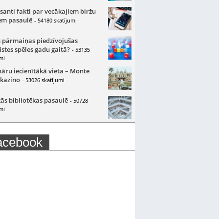
santi fakti par vecākajiem biržu
m pasaulē
- 54180 skatījumi
 pārmaiņas piedzīvojušas
istes spēles gadu gaitā?
- 53135
mi
nāru iecienītākā vieta – Monte
 kazino
- 53026 skatījumi
ās bibliotēkas pasaulē
- 50728
mi
acebook