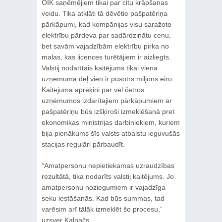
OIK saņēmējiem tikai par citu krāpšanas
veidu. Tika atklāti tā dēvētie pašpatēriņa
pārkāpumi, kad kompānijas visu saražoto
elektrību pārdeva par sadārdzinātu cenu,
bet savām vajadzībām elektrību pirka no
malas, kas licences turētājiem ir aizliegts.
Valstij nodarītais kaitējums tikai viena
uzņēmuma dēļ vien ir pusotrs miljons eiro.
Kaitējuma aprēķini par vēl četros
uzņēmumos izdarītajiem pārkāpumiem ar
pašpatēriņu būs izšķiroši izmeklēšanā pret
ekonomikas ministrijas darbiniekiem, kuriem
bija pienākums šīs valsts atbalstu ieguvušās
stacijas regulāri pārbaudīt.
“Amatpersonu nepietiekamas uzraudzības
rezultātā, tika nodarīts valstij kaitējums. Jo
amatpersonu noziegumiem ir vajadzīga
seku iestāšanās. Kad būs summas, tad
varēsim arī tālāk izmeklēt šo procesu,”
uzsver Kalnačs.