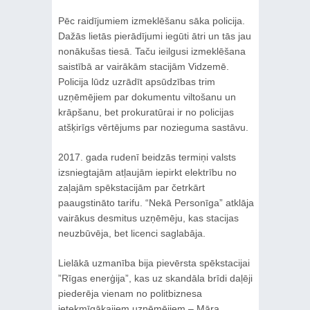
Pēc raidījumiem izmeklēšanu sāka policija.
Dažās lietās pierādījumi iegūti ātri un tās jau
nonākušas tiesā. Taču ieilgusi izmeklēšana
saistībā ar vairākām stacijām Vidzemē.
Policija lūdz uzrādīt apsūdzības trim
uzņēmējiem par dokumentu viltošanu un
krāpšanu, bet prokuratūrai ir no policijas
atšķirīgs vērtējums par nozieguma sastāvu.
2017. gada rudenī beidzās termiņi valsts
izsniegtajām atļaujām iepirkt elektrību no
zaļajām spēkstacijām par četrkārt
paaugstināto tarifu. “Nekā Personīga” atklāja
vairākus desmitus uzņēmēju, kas stacijas
neuzbūvēja, bet licenci saglabāja.
Lielākā uzmanība bija pievērsta spēkstacijai
”Rīgas enerģija”, kas uz skandāla brīdi daļēji
piederēja vienam no politbiznesa
ietekmīgākajiem uzņēmējiem – Māra