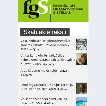
Skatītākie raksti
Vakcinētie seniori piecus mēnešus
saņems pabalstu 20 eiro mēnesī
-
23692 skatījumi
Valsts kontrole: Privatizācijas
nebeidzamais stāsts sāk tukšot valsts
budžetu
- 28750 skatījumi
Algu kāpumu makā nejūt
- 78124
skatījumi
Lembergs sašutis: Uz ko jūs cerat, ja
idioti vada valsti?
- 68622 skatījumi
Vai klātienes spēļu nami veicina
tūrismu?
- 55694 skatījumi