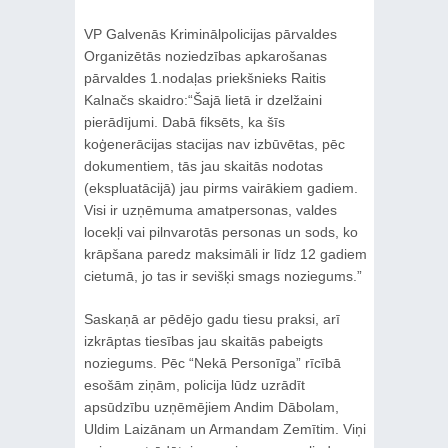
VP Galvenās Kriminālpolicijas pārvaldes
Organizētās noziedzības apkarošanas
pārvaldes 1.nodaļas priekšnieks Raitis
Kalnačs skaidro:“Šajā lietā ir dzelžaini
pierādījumi. Dabā fiksēts, ka šīs
koģenerācijas stacijas nav izbūvētas, pēc
dokumentiem, tās jau skaitās nodotas
(ekspluatācijā) jau pirms vairākiem gadiem.
Visi ir uzņēmuma amatpersonas, valdes
locekļi vai pilnvarotās personas un sods, ko
krāpšana paredz maksimāli ir līdz 12 gadiem
cietumā, jo tas ir sevišķi smags noziegums.”
Saskaņā ar pēdējo gadu tiesu praksi, arī
izkrāptas tiesības jau skaitās pabeigts
noziegums. Pēc “Nekā Personīga” rīcībā
esošām ziņām, policija lūdz uzrādīt
apsūdzību uzņēmējiem Andim Dābolam,
Uldim Laizānam un Armandam Zemītim. Viņi