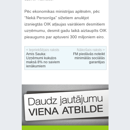
Pēc ekonomikas ministrijas aplēsēm, pēc
“Nekā Personīga” sižetiem anulējot
izsniegtās OIK atļaujas vairākiem desmitiem
uzņēmumu, desmit gadu laikā aiztaupīts OIK
pieaugums par aptuveni 300 miljoniem eiro.
< Iepriekšējais raksts
Nākošais raksts >
Arnis Sauka:
FM piedāvās noteikt
Uzņēmumi kukuļos
minimālās sociālās
maksā 8% no saviem
garantijas
ienākumiem