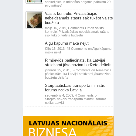
seniori piecus mēnešus saņems pabalstu 20
eiro mēnesī
Valsts kontrole: Privatizācijas
nebeidzamais stāsts sāk tukšot valsts
budžetu
maijs 16, 2019,
Comments Off
on Valsts
kontrole: Privatizācijas nebeidzamais stāsts
sāk tukšot valsts budžetu
Algu kāpumu makā nejūt
jūlijs 16, 2013,
48 Comments
on Algu kāpumu
makā nejūt
Rimšēvičs pārliecināts, ka Latvijai
steidzami jāsamazina budžeta deficīts
janvāris 25, 2011,
5 Comments
on Rimšēvičs
pārliecināts, ka Latvijai steidzami jāsamazina
budžeta deficīts
Starptautiskais transporta ministru
forums notiks Latvijā
septembris 4, 2009,
4 Comments
on
Starptautiskais transporta ministru forums
notiks Latvijā