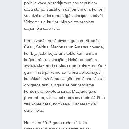
policija vāca pierādījumus par septiņiem
savā starpā saistītiem uzņēmumiem, kuriem
vajadzēja videi draudzīgās stacijas uzbūvēt
Vidzemē un kuri arī bija valsts atbalsta
saņēmēju sarakstā.
Pirms vairāk nekā diviem gadiem Strenču,
Cēsu, Saldus, Madonas un Amatas novadā,
kur bija jādarbojas ar šķeldu kurināmām
koģenerācijas stacijām, Nekā personīga
atklāja vien tukšas pļavas un laukumus. Kaut
gan ministrijai komersanti bija apliecinājuši,
ka sākuši ražošanu. Uzņēmumi šmaucās un
obligātos testus izgāja ar pārvietojamā
konteinerā ievietotu ierīci. Mazjaudīgais
ģenerators, visticamāk, bija ievietots šādā te
zilā konteinerā, ko fiksēja ”Sadales tīkla”
darbinieks.
No visām 2017.gada rudenī “Nekā
Personīga” filmētajām aizdomīgajām