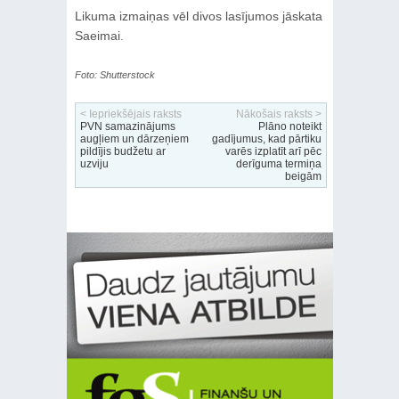
Likuma izmaiņas vēl divos lasījumos jāskata
Saeimai.
Foto: Shutterstock
< Iepriekšējais raksts
Nākošais raksts >
PVN samazinājums
Plāno noteikt
augļiem un dārzeņiem
gadījumus, kad pārtiku
pildījis budžetu ar
varēs izplatīt arī pēc
uzviju
derīguma termiņa
beigām