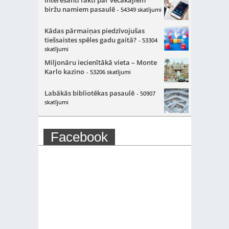
Interesanti fakti par vecākajiem
biržu namiem pasaulē
- 54349 skatījumi
Kādas pārmaiņas piedzīvojušas
tiešsaistes spēles gadu gaitā?
- 53304
skatījumi
Miljonāru iecienītākā vieta – Monte
Karlo kazino
- 53206 skatījumi
Labākās bibliotēkas pasaulē
- 50907
skatījumi
Facebook