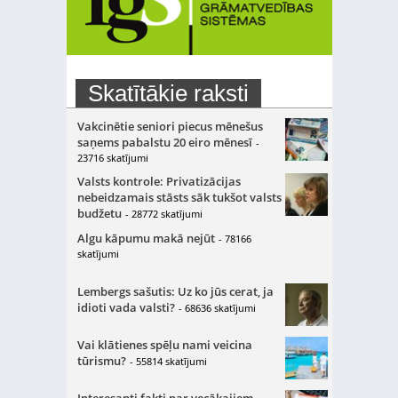
Skatītākie raksti
Vakcinētie seniori piecus mēnešus
saņems pabalstu 20 eiro mēnesī
-
23716 skatījumi
Valsts kontrole: Privatizācijas
nebeidzamais stāsts sāk tukšot valsts
budžetu
- 28772 skatījumi
Algu kāpumu makā nejūt
- 78166
skatījumi
Lembergs sašutis: Uz ko jūs cerat, ja
idioti vada valsti?
- 68636 skatījumi
Vai klātienes spēļu nami veicina
tūrismu?
- 55814 skatījumi