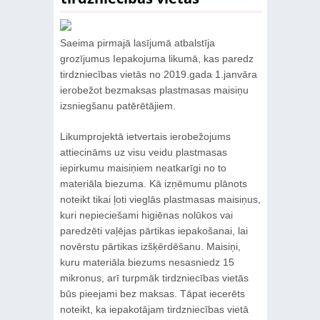
Saeima pirmajā lasījumā atbalstīja
grozījumus Iepakojuma likumā, kas paredz
tirdzniecības vietās no 2019.gada 1.janvāra
ierobežot bezmaksas plastmasas maisiņu
izsniegšanu patērētājiem.
Likumprojektā ietvertais ierobežojums
attiecināms uz visu veidu plastmasas
iepirkumu maisiņiem neatkarīgi no to
materiāla biezuma. Kā izņēmumu plānots
noteikt tikai ļoti vieglās plastmasas maisiņus,
kuri nepieciešami higiēnas nolūkos vai
paredzēti vaļējas pārtikas iepakošanai, lai
novērstu pārtikas izšķērdēšanu. Maisiņi,
kuru materiāla biezums nesasniedz 15
mikronus, arī turpmāk tirdzniecības vietās
būs pieejami bez maksas. Tāpat iecerēts
noteikt, ka iepakotājam tirdzniecības vietā