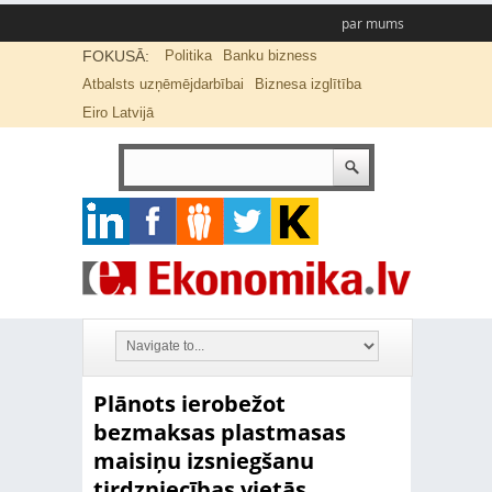
par mums
FOKUSĀ:
Politika
Banku bizness
Atbalsts uzņēmējdarbībai
Biznesa izglītība
Eiro Latvijā
Plānots ierobežot
bezmaksas plastmasas
maisiņu izsniegšanu
tirdzniecības vietās