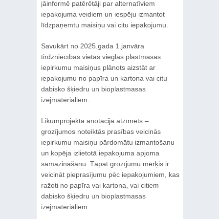
jāinformē patērētāji par alternatīviem
iepakojuma veidiem un iespēju izmantot
līdzpaņemtu maisiņu vai citu iepakojumu.
Savukārt no 2025.gada 1.janvāra
tirdzniecības vietās vieglās plastmasas
iepirkumu maisiņus plānots aizstāt ar
iepakojumu no papīra un kartona vai citu
dabisko šķiedru un bioplastmasas
izejmateriāliem.
Likumprojekta anotācijā atzīmēts –
grozījumos noteiktās prasības veicinās
iepirkumu maisiņu pārdomātu izmantošanu
un kopēja izlietotā iepakojuma apjoma
samazināšanu. Tāpat grozījumu mērķis ir
veicināt pieprasījumu pēc iepakojumiem, kas
ražoti no papīra vai kartona, vai citiem
dabisko šķiedru un bioplastmasas
izejmateriāliem.