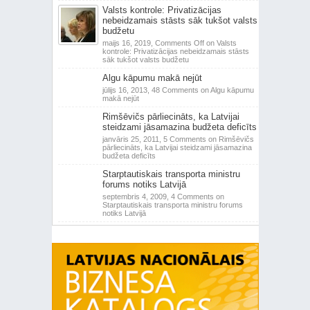
Valsts kontrole: Privatizācijas
nebeidzamais stāsts sāk tukšot valsts
budžetu
maijs 16, 2019,
Comments Off
on Valsts
kontrole: Privatizācijas nebeidzamais stāsts
sāk tukšot valsts budžetu
Algu kāpumu makā nejūt
jūlijs 16, 2013,
48 Comments
on Algu kāpumu
makā nejūt
Rimšēvičs pārliecināts, ka Latvijai
steidzami jāsamazina budžeta deficīts
janvāris 25, 2011,
5 Comments
on Rimšēvičs
pārliecināts, ka Latvijai steidzami jāsamazina
budžeta deficīts
Starptautiskais transporta ministru
forums notiks Latvijā
septembris 4, 2009,
4 Comments
on
Starptautiskais transporta ministru forums
notiks Latvijā