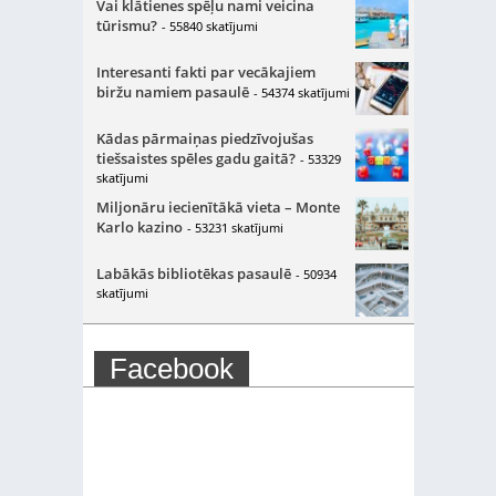
Vai klātienes spēļu nami veicina
tūrismu?
- 55840 skatījumi
Interesanti fakti par vecākajiem
biržu namiem pasaulē
- 54374 skatījumi
Kādas pārmaiņas piedzīvojušas
tiešsaistes spēles gadu gaitā?
- 53329
skatījumi
Miljonāru iecienītākā vieta – Monte
Karlo kazino
- 53231 skatījumi
Labākās bibliotēkas pasaulē
- 50934
skatījumi
Facebook