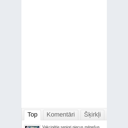
Top
Komentāri
Šķirkļi
Vakcinētie seniori piecus mēnešus