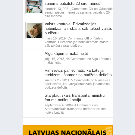
saņems pabalstu 20 eiro mēnesī
oktobris 13, 2021,
Comments Off
on Vakcinētie
seniori piecus mēnešus saņems pabalstu 20
eiro mēnesī
Valsts kontrole: Privatizācijas
nebeidzamais stāsts sāk tukšot valsts
budžetu
maijs 16, 2019,
Comments Off
on Valsts
kontrole: Privatizācijas nebeidzamais stāsts
sāk tukšot valsts budžetu
Algu kāpumu makā nejūt
jūlijs 16, 2013,
48 Comments
on Algu kāpumu
makā nejūt
Rimšēvičs pārliecināts, ka Latvijai
steidzami jāsamazina budžeta deficīts
janvāris 25, 2011,
5 Comments
on Rimšēvičs
pārliecināts, ka Latvijai steidzami jāsamazina
budžeta deficīts
Starptautiskais transporta ministru
forums notiks Latvijā
septembris 4, 2009,
4 Comments
on
Starptautiskais transporta ministru forums
notiks Latvijā