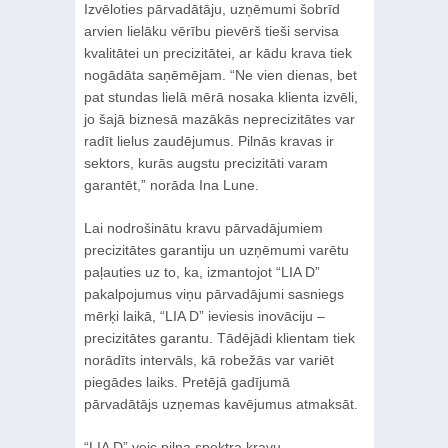
Izvēloties pārvadātāju, uzņēmumi šobrīd
arvien lielāku vērību pievērš tieši servisa
kvalitātei un precizitātei, ar kādu krava tiek
nogādāta saņēmējam. “Ne vien dienas, bet
pat stundas lielā mērā nosaka klienta izvēli,
jo šajā biznesā mazākās neprecizitātes var
radīt lielus zaudējumus. Pilnās kravas ir
sektors, kurās augstu precizitāti varam
garantēt,” norāda Ina Lune.
Lai nodrošinātu kravu pārvadājumiem
precizitātes garantiju un uzņēmumi varētu
paļauties uz to, ka, izmantojot “LIA D”
pakalpojumus viņu pārvadājumi sasniegs
mērķi laikā, “LIA D” ieviesis inovāciju –
precizitātes garantu. Tādējādi klientam tiek
norādīts intervāls, kā robežās var variēt
piegādes laiks. Pretējā gadījumā
pārvadātājs uzņemas kavējumus atmaksāt.
“LIA D” veic pilna spektra kravu