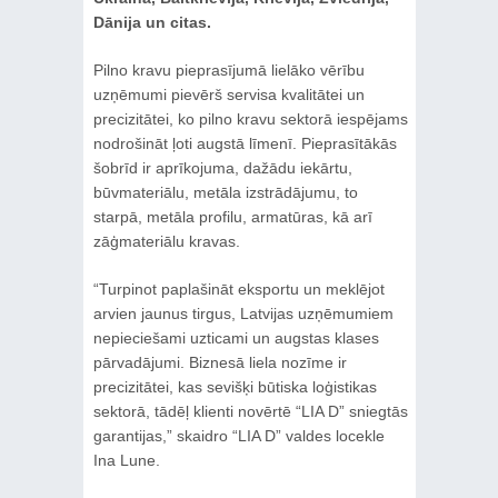
Dānija un citas.
Pilno kravu pieprasījumā lielāko vērību
uzņēmumi pievērš servisa kvalitātei un
precizitātei, ko pilno kravu sektorā iespējams
nodrošināt ļoti augstā līmenī. Pieprasītākās
šobrīd ir aprīkojuma, dažādu iekārtu,
būvmateriālu, metāla izstrādājumu, to
starpā, metāla profilu, armatūras, kā arī
zāģmateriālu kravas.
“Turpinot paplašināt eksportu un meklējot
arvien jaunus tirgus, Latvijas uzņēmumiem
nepieciešami uzticami un augstas klases
pārvadājumi. Biznesā liela nozīme ir
precizitātei, kas sevišķi būtiska loģistikas
sektorā, tādēļ klienti novērtē “LIA D” sniegtās
garantijas,” skaidro “LIA D” valdes locekle
Ina Lune.