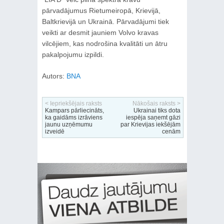
pārvadājumus Rietumeiropā, Krievijā,
Baltkrievijā un Ukrainā. Pārvadājumi tiek
veikti ar desmit jauniem Volvo kravas
vilcējiem, kas nodrošina kvalitāti un ātru
pakalpojumu izpildi.
Autors:
BNA
< Iepriekšējais raksts
Nākošais raksts >
Kampars pārliecināts,
Ukrainai tiks dota
ka gaidāms izrāviens
iespēja saņemt gāzi
jaunu uzņēmumu
par Krievijas iekšējām
izveidē
cenām