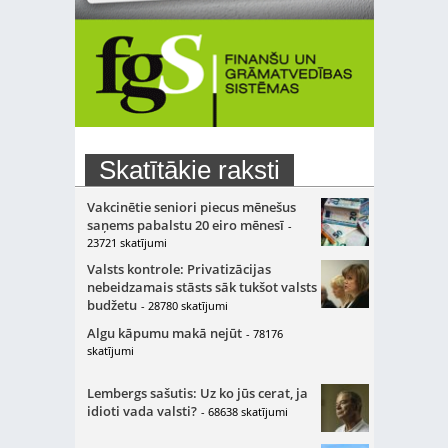
Skatītākie raksti
Vakcinētie seniori piecus mēnešus
saņems pabalstu 20 eiro mēnesī
-
23721 skatījumi
Valsts kontrole: Privatizācijas
nebeidzamais stāsts sāk tukšot valsts
budžetu
- 28780 skatījumi
Algu kāpumu makā nejūt
- 78176
skatījumi
Lembergs sašutis: Uz ko jūs cerat, ja
idioti vada valsti?
- 68638 skatījumi