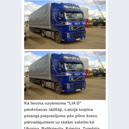
Kā liecina uzņēmuma “LIA D”
pārdošanas rādītāji, Latvijā turpina
pieaugt pieprasījums pēc pilno kravu
pārvadājumiem uz tādām valstīm kā
Ukraina, Baltkrievija, Krievija, Zviedrija,