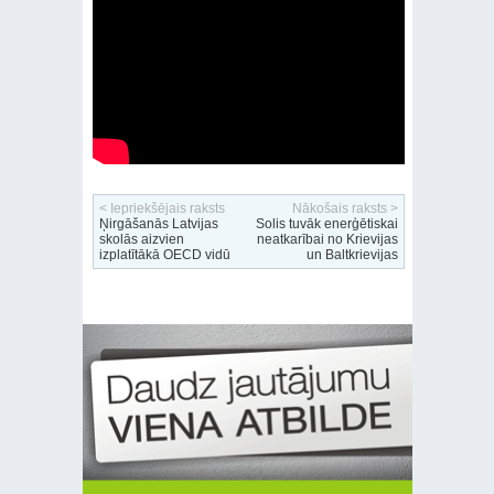
< Iepriekšējais raksts
Nākošais raksts >
Ņirgāšanās Latvijas
Solis tuvāk enerģētiskai
skolās aizvien
neatkarībai no Krievijas
izplatītākā OECD vidū
un Baltkrievijas