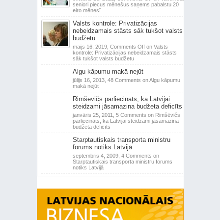
seniori piecus mēnešus saņems pabalstu 20
eiro mēnesī
Valsts kontrole: Privatizācijas
nebeidzamais stāsts sāk tukšot valsts
budžetu
maijs 16, 2019,
Comments Off
on Valsts
kontrole: Privatizācijas nebeidzamais stāsts
sāk tukšot valsts budžetu
Algu kāpumu makā nejūt
jūlijs 16, 2013,
48 Comments
on Algu kāpumu
makā nejūt
Rimšēvičs pārliecināts, ka Latvijai
steidzami jāsamazina budžeta deficīts
janvāris 25, 2011,
5 Comments
on Rimšēvičs
pārliecināts, ka Latvijai steidzami jāsamazina
budžeta deficīts
Starptautiskais transporta ministru
forums notiks Latvijā
septembris 4, 2009,
4 Comments
on
Starptautiskais transporta ministru forums
notiks Latvijā