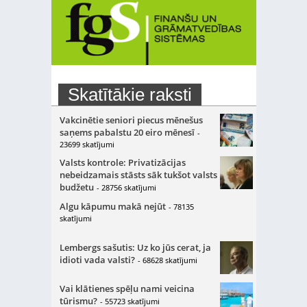
Skatītākie raksti
Vakcinētie seniori piecus mēnešus
saņems pabalstu 20 eiro mēnesī
-
23699 skatījumi
Valsts kontrole: Privatizācijas
nebeidzamais stāsts sāk tukšot valsts
budžetu
- 28756 skatījumi
Algu kāpumu makā nejūt
- 78135
skatījumi
Lembergs sašutis: Uz ko jūs cerat, ja
idioti vada valsti?
- 68628 skatījumi
Vai klātienes spēļu nami veicina
tūrismu?
- 55723 skatījumi