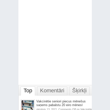
Top
Komentāri
Šķirkļi
Vakcinētie seniori piecus mēnešus
saņems pabalstu 20 eiro mēnesī
oktobris 13, 2021,
Comments Off
on Vakcinētie