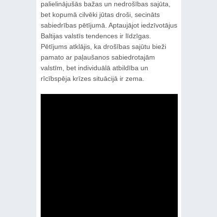
palielinājušās bažas un nedrošības sajūta,
bet kopumā cilvēki jūtas droši, secināts
sabiedrības pētījumā. Aptaujājot iedzīvotājus
Baltijas valstīs tendences ir līdzīgas.
Pētījums atklājis, ka drošības sajūtu bieži
pamato ar paļaušanos sabiedrotajām
valstīm, bet individuālā atbildība un
rīcībspēja krīzes situācijā ir zema.