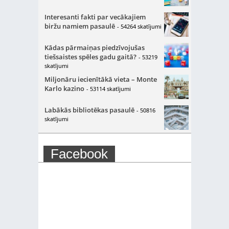
Interesanti fakti par vecākajiem
biržu namiem pasaulē
- 54264 skatījumi
Kādas pārmaiņas piedzīvojušas
tiešsaistes spēles gadu gaitā?
- 53219
skatījumi
Miljonāru iecienītākā vieta – Monte
Karlo kazino
- 53114 skatījumi
Labākās bibliotēkas pasaulē
- 50816
skatījumi
Facebook