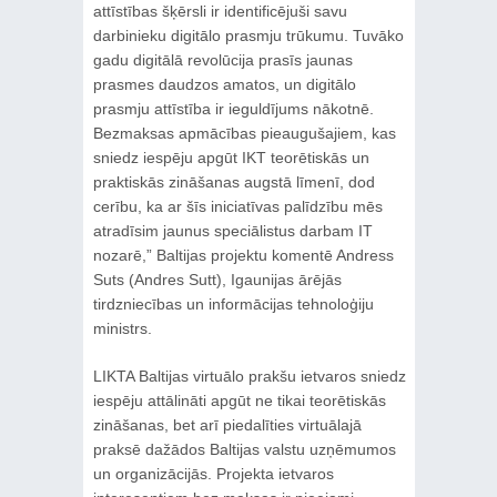
attīstības šķērsli ir identificējuši savu
darbinieku digitālo prasmju trūkumu. Tuvāko
gadu digitālā revolūcija prasīs jaunas
prasmes daudzos amatos, un digitālo
prasmju attīstība ir ieguldījums nākotnē.
Bezmaksas apmācības pieaugušajiem, kas
sniedz iespēju apgūt IKT teorētiskās un
praktiskās zināšanas augstā līmenī, dod
cerību, ka ar šīs iniciatīvas palīdzību mēs
atradīsim jaunus speciālistus darbam IT
nozarē,” Baltijas projektu komentē Andress
Suts (Andres Sutt), Igaunijas ārējās
tirdzniecības un informācijas tehnoloģiju
ministrs.
LIKTA Baltijas virtuālo prakšu ietvaros sniedz
iespēju attālināti apgūt ne tikai teorētiskās
zināšanas, bet arī piedalīties virtuālajā
praksē dažādos Baltijas valstu uzņēmumos
un organizācijās. Projekta ietvaros