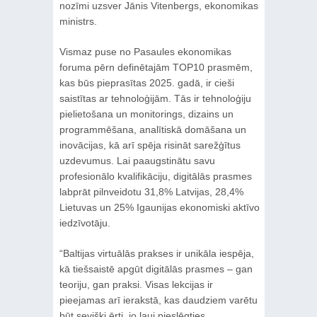
nozīmi uzsver Jānis Vitenbergs, ekonomikas
ministrs.
Vismaz puse no Pasaules ekonomikas
foruma pērn definētajām TOP10 prasmēm,
kas būs pieprasītas 2025. gadā, ir cieši
saistītas ar tehnoloģijām. Tās ir tehnoloģiju
pielietošana un monitorings, dizains un
programmēšana, analītiskā domāšana un
inovācijas, kā arī spēja risināt sarežģītus
uzdevumus. Lai paaugstinātu savu
profesionālo kvalifikāciju, digitālās prasmes
labprāt pilnveidotu 31,8% Latvijas, 28,4%
Lietuvas un 25% Igaunijas ekonomiski aktīvo
iedzīvotāju.
“Baltijas virtuālās prakses ir unikāla iespēja,
kā tiešsaistē apgūt digitālās prasmes – gan
teoriju, gan praksi. Visas lekcijas ir
pieejamas arī ierakstā, kas daudziem varētu
būt sevišķi ērti, jo ļauj pieslēgties