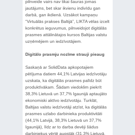
pilnveide vairs nav tikai šauras jomas
jautājums, bet skar ikvienu indivīdu gan
darbā, gan ikdienā. Uzsākot kampaņu
“Virtuālās prakses Baltijā”, LIKTA vēlas izcelt
konkrētus ieguvumus, pilnveidojot digitālās
prasmes attālinātajos kursos Baltijas valstu
uzņēmējiem un iedzīvotājiem.
Digitālo prasmju nozīme strauji pieaug
Saskaņā ar SolidData apkopotajiem
pētījuma datiem 44,1% Latvijas iedzīvotāju
uzskata, ka digitālās prasmes palīdz būt
produktīvākam. Šādam viedoklim piekrīt
38,3% Lietuvā un 37,7% Igaunijā aptaujāto
ekonomiski aktīvo iedzīvotāju. Turklāt,
Baltijas valstu iedzīvotāji atzīst, ka digitālās
prasmes uzlabo darbinieka produktivitāti
(44,1% Latvijā, 38,3% Lietuvā un 37,7%
Igaunijā), līdz ar to darba devēji šādus
darbiniekus vērtē augstāk (31,3% Lietuvā,