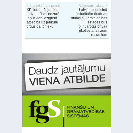
< Iepriekšējais raksts
Nākošais raksts >
KP: Ierobežojumiem
Latvijas medicīnā
tirdzniecības nozarē
izsludināta ārkārtas
jābūt vienlīdzīgiem
situācija – ārstniecības
attiecībā uz jebkuru
iestādes būs
tirgus dalībnieku
pilnvarotas brīvāk
rīkoties ar saviem
resursiem