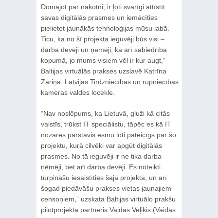
Domājot par nākotni, ir ļoti svarīgi attīstīt
savas digitālās prasmes un iemācīties
pielietot jaunākās tehnoloģijas mūsu labā.
Ticu, ka no šī projekta ieguvēji būs visi –
darba devēji un ņēmēji, kā arī sabiedrība
kopumā, jo mums visiem vēl ir kur augt,”
Baltijas virtuālās prakses uzslavē Katrīna
Zariņa, Latvijas Tirdzniecības un rūpniecības
kameras valdes locekle.
“Nav noslēpums, ka Lietuvā, gluži kā citās
valstīs, trūkst IT speciālistu, tāpēc es kā IT
nozares pārstāvis esmu ļoti pateicīgs par šo
projektu, kurā cilvēki var apgūt digitālās
prasmes. No tā ieguvēji ir ne tika darba
ņēmēji, bet arī darba devēji. Es noteikti
turpināšu iesaistīties šajā projektā, un arī
šogad piedāvāšu prakses vietas jaunajiem
censoņiem,” uzskata Baltijas virtuālo prakšu
pilotprojekta partneris Vaidas Veļikis (Vaidas