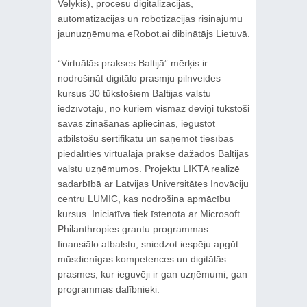
Velykis), procesu digitalizācijas,
automatizācijas un robotizācijas risinājumu
jaunuzņēmuma eRobot.ai dibinātājs Lietuvā.
“Virtuālās prakses Baltijā” mērķis ir
nodrošināt digitālo prasmju pilnveides
kursus 30 tūkstošiem Baltijas valstu
iedzīvotāju, no kuriem vismaz deviņi tūkstoši
savas zināšanas apliecinās, iegūstot
atbilstošu sertifikātu un saņemot tiesības
piedalīties virtuālajā praksē dažādos Baltijas
valstu uzņēmumos. Projektu LIKTA realizē
sadarbībā ar Latvijas Universitātes Inovāciju
centru LUMIC, kas nodrošina apmācību
kursus. Iniciatīva tiek īstenota ar Microsoft
Philanthropies grantu programmas
finansiālo atbalstu, sniedzot iespēju apgūt
mūsdienīgas kompetences un digitālās
prasmes, kur ieguvēji ir gan uzņēmumi, gan
programmas dalībnieki.