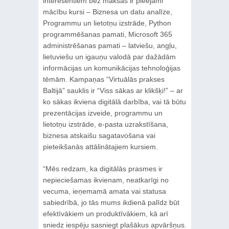
interesentiem bez maksas ir pieejami
mācību kursi – Biznesa un datu analīze,
Programmu un lietotņu izstrāde, Python
programmēšanas pamati, Microsoft 365
administrēšanas pamati – latviešu, angļu,
lietuviešu un igauņu valodā par dažādām
informācijas un komunikācijas tehnoloģijas
tēmām. Kampaņas “Virtuālās prakses
Baltijā” sauklis ir “Viss sākas ar klikšķi!” – ar
ko sākas ikviena digitālā darbība, vai tā būtu
prezentācijas izveide, programmu un
lietotņu izstrāde, e-pasta uzrakstīšana,
biznesa atskaišu sagatavošana vai
pieteikšanās attālinātajiem kursiem.
“Mēs redzam, ka digitālās prasmes ir
nepieciešamas ikvienam, neatkarīgi no
vecuma, ieņemamā amata vai statusa
sabiedrībā, jo tās mums ikdienā palīdz būt
efektīvākiem un produktīvākiem, kā arī
sniedz iespēju sasniegt plašākus apvāršņus.