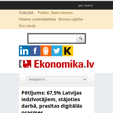
par mums
FOKUSĀ:
Politika
Banku bizness
Atbalsts uzņēmējdarbībai
Biznesa izglītība
Eiro Latvijā
Pētījums: 67,5% Latvijas
iedzīvotājiem, stājoties
darbā, prasītas digitālās
prasmes