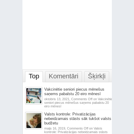
Top
Komentāri
Šķirkļi
Vakcinētie seniori piecus mēnešus
saņems pabalstu 20 eiro mēnesī
oktobris 13, 2021,
Comments Off
on Vakcinētie
seniori piecus mēnešus saņems pabalstu 20
eiro mēnesī
Valsts kontrole: Privatizācijas
nebeidzamais stāsts sāk tukšot valsts
budžetu
maijs 16, 2019,
Comments Off
on Valsts
kontrole: Privatizācijas nebeidzamais stāsts