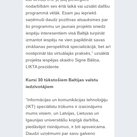
nodarbībām sev ērtā laikā vai uzsākt dalību
programmā vēlāk. Esam jau iepriekš
saņēmuši daudz pozitīvas atsauksmes par
šo programmu un jaunais projekts sniedz
iespēju interesentiem visā Baltijā turpināt
izmantot iespēju ne vien papildināt savas
zināšanas perspektīvā specializācijā, bet arī
nostiprināt tās virtuālajās praksēs,” uzsāktā
projekta iespējas skaidro Signe Bāliņa,
LIKTA prezidente.
Kursi 30 tūkstošiem Baltijas valstu
iedzīvotājiem
“Informācijas un komunikācijas tehnoloģiju
(IKT) speciālistu trūkums ir izaicinājums
mums visiem, un Latvijas, Lietuvas un
Igaunijas universitāšu kopīgā darbība,
piedāvājot risinājumus, ir ļoti apsveicama.
Daudzi uzņēmumi par savu galveno