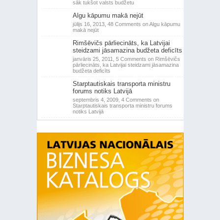
sāk tukšot valsts budžetu
Algu kāpumu makā nejūt
jūlijs 16, 2013,
48 Comments
on Algu kāpumu
makā nejūt
Rimšēvičs pārliecināts, ka Latvijai
steidzami jāsamazina budžeta deficīts
janvāris 25, 2011,
5 Comments
on Rimšēvičs
pārliecināts, ka Latvijai steidzami jāsamazina
budžeta deficīts
Starptautiskais transporta ministru
forums notiks Latvijā
septembris 4, 2009,
4 Comments
on
Starptautiskais transporta ministru forums
notiks Latvijā