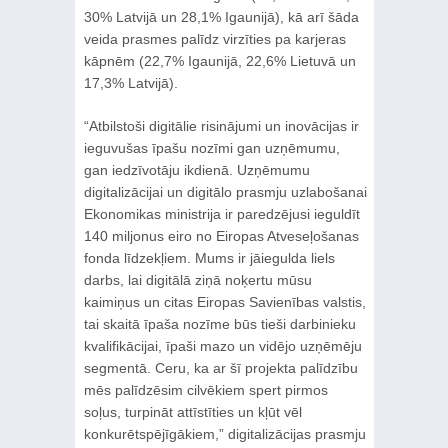
30% Latvijā un 28,1% Igaunijā), kā arī šāda
veida prasmes palīdz virzīties pa karjeras
kāpnēm (22,7% Igaunijā, 22,6% Lietuvā un
17,3% Latvijā).
“Atbilstoši digitālie risinājumi un inovācijas ir
ieguvušas īpašu nozīmi gan uzņēmumu,
gan iedzīvotāju ikdienā. Uzņēmumu
digitalizācijai un digitālo prasmju uzlabošanai
Ekonomikas ministrija ir paredzējusi ieguldīt
140 miljonus eiro no Eiropas Atveseļošanas
fonda līdzekļiem. Mums ir jāiegulda liels
darbs, lai digitālā ziņā noķertu mūsu
kaimiņus un citas Eiropas Savienības valstis,
tai skaitā īpaša nozīme būs tieši darbinieku
kvalifikācijai, īpaši mazo un vidējo uzņēmēju
segmentā. Ceru, ka ar šī projekta palīdzību
mēs palīdzēsim cilvēkiem spert pirmos
soļus, turpināt attīstīties un kļūt vēl
konkurētspējīgākiem,” digitalizācijas prasmju