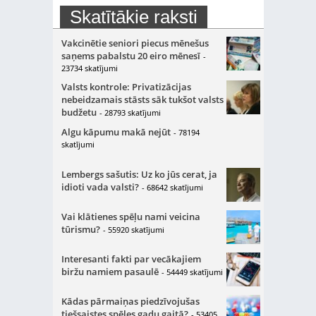
Skatītākie raksti
Vakcinētie seniori piecus mēnešus
saņems pabalstu 20 eiro mēnesī
-
23734 skatījumi
Valsts kontrole: Privatizācijas
nebeidzamais stāsts sāk tukšot valsts
budžetu
- 28793 skatījumi
Algu kāpumu makā nejūt
- 78194
skatījumi
Lembergs sašutis: Uz ko jūs cerat, ja
idioti vada valsti?
- 68642 skatījumi
Vai klātienes spēļu nami veicina
tūrismu?
- 55920 skatījumi
Interesanti fakti par vecākajiem
biržu namiem pasaulē
- 54449 skatījumi
Kādas pārmaiņas piedzīvojušas
tiešsaistes spēles gadu gaitā?
- 53405