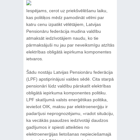
Iespējams, cerot uz priekšvēlēšanu laiku,
kas politiķos mēdz pamodināt vēlmi par
katru cenu izpatikt vēlētājiem, Latvijas
Pensionāru federācija mudina valdību
atmaksāt iedzīvotājiem naudu, ko tie
pārmaksājuši nu jau par neveiksmīgu atzītās
elektrības obligātā iepirkuma komponentes
ietvaros.
Šādu nostāju Latvijas Pensionāru federācija
(LPF) apstiprinājusi valdes sēdē. Cita starpā
pensionāri lūdz valdību pārskatīt elektrības
obligātā iepirkuma komponentes politiku.
LPF skatījumā valsts enerģētikas politika,
ieviešot OIK, maksu par elektroenerģiju ir
padarījusi neprognozējamu, «radot situāciju,
ka vecākās paaudzes iedzīvotāji daudzos
gadījumos ir spiesti atteikties no
elektroenerģijas lietošanas nepieciešamajā