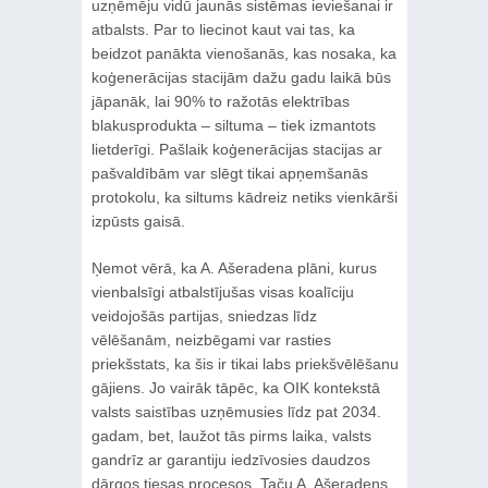
uzņēmēju vidū jaunās sistēmas ieviešanai ir
atbalsts. Par to liecinot kaut vai tas, ka
beidzot panākta vienošanās, kas nosaka, ka
koģenerācijas stacijām dažu gadu laikā būs
jāpanāk, lai 90% to ražotās elektrības
blakusprodukta – siltuma – tiek izmantots
lietderīgi. Pašlaik koģenerācijas stacijas ar
pašvaldībām var slēgt tikai apņemšanās
protokolu, ka siltums kādreiz netiks vienkārši
izpūsts gaisā.
Ņemot vērā, ka A. Ašeradena plāni, kurus
vienbalsīgi atbalstījušas visas koalīciju
veidojošās partijas, sniedzas līdz
vēlēšanām, neizbēgami var rasties
priekšstats, ka šis ir tikai labs priekšvēlēšanu
gājiens. Jo vairāk tāpēc, ka OIK kontekstā
valsts saistības uzņēmusies līdz pat 2034.
gadam, bet, laužot tās pirms laika, valsts
gandrīz ar garantiju iedzīvosies daudzos
dārgos tiesas procesos. Taču A. Ašeradens