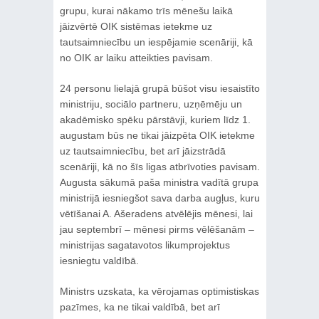
grupu, kurai nākamo trīs mēnešu laikā
jāizvērtē OIK sistēmas ietekme uz
tautsaimniecību un iespējamie scenāriji, kā
no OIK ar laiku atteikties pavisam.
24 personu lielajā grupā būšot visu iesaistīto
ministriju, sociālo partneru, uzņēmēju un
akadēmisko spēku pārstāvji, kuriem līdz 1.
augustam būs ne tikai jāizpēta OIK ietekme
uz tautsaimniecību, bet arī jāizstrādā
scenāriji, kā no šīs ligas atbrīvoties pavisam.
Augusta sākumā paša ministra vadītā grupa
ministrijā iesniegšot sava darba augļus, kuru
vētīšanai A. Ašeradens atvēlējis mēnesi, lai
jau septembrī – mēnesi pirms vēlēšanām –
ministrijas sagatavotos likumprojektus
iesniegtu valdībā.
Ministrs uzskata, ka vērojamas optimistiskas
pazīmes, ka ne tikai valdībā, bet arī