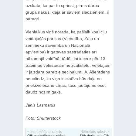
uzskata, ka par to spriest, pirms darba
grupa nākusi klajā ar saviem slēdzieniem, ir
pāragri.
Vienlaikus viņš norāda, ka pašlaik koalīciju
veidojošās partijas (Vienotība, Zaļo un
zemnieku savienība un Nacionālā
apvienība) ir gatavas sastrādāties arī
nākamajā valdībā, tādēļ, lai iecere pēc 13.
Saeimas vēlēšanām neizčākstētu, vēlētājam
ir jāizdara pareizie secinājumi. A. Ašeradens
nenoliedz, ka viņa iniciatīva būs daļa no
priekšvēlēšanu cīņas, taču jautājums esot
daudz nozīmīgāks.
Jānis Lasmanis
Foto: Shutterstock
< Iepriekšējais raksts
Nākošais raksts >