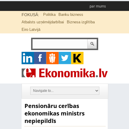
par mums
FOKUSĀ:
Politika
Banku bizness
Atbalsts uzņēmējdarbībai
Biznesa izglītība
Eiro Latvijā
Pensionāru cerības
ekonomikas ministrs
nepiepildīs