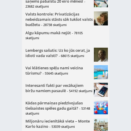
saņems pabalstu 20 eiro mēnesī
-
23682 skatījumi
Valsts kontrole: Privatizācijas
nebeidzamais stāsts sāk tukšot valsts
budžetu
- 28738 skatījumi
Algu kāpumu makā nejūt
- 78105
skatījumi
Lembergs sašutis: Uz ko jūs cerat, ja
idioti vada valsti?
- 68615 skatījumi
Vai klātienes spēļu nami veicina
tūrismu?
- 55645 skatījumi
Interesanti fakti par vecākajiem
biržu namiem pasaulē
- 54192 skatījumi
Kādas pārmaiņas piedzīvojušas
tiešsaistes spēles gadu gaitā?
- 53148
skatījumi
Miljonāru iecienītākā vieta – Monte
Karlo kazino
- 53039 skatījumi