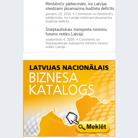
Rimšēvičs pārliecināts, ka Latvijai
steidzami jāsamazina budžeta deficīts
janvāris 25, 2011,
5 Comments
on Rimšēvičs
pārliecināts, ka Latvijai steidzami jāsamazina
budžeta deficīts
Starptautiskais transporta ministru
forums notiks Latvijā
septembris 4, 2009,
4 Comments
on
Starptautiskais transporta ministru forums
notiks Latvijā