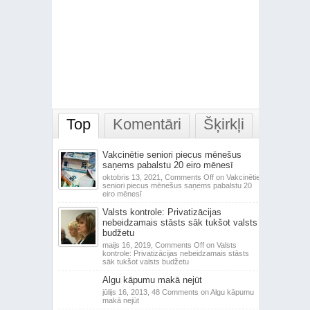
Top
Komentāri
Šķirkļi
Vakcinētie seniori piecus mēnešus
saņems pabalstu 20 eiro mēnesī
oktobris 13, 2021,
Comments Off
on Vakcinētie
seniori piecus mēnešus saņems pabalstu 20
eiro mēnesī
Valsts kontrole: Privatizācijas
nebeidzamais stāsts sāk tukšot valsts
budžetu
maijs 16, 2019,
Comments Off
on Valsts
kontrole: Privatizācijas nebeidzamais stāsts
sāk tukšot valsts budžetu
Algu kāpumu makā nejūt
jūlijs 16, 2013,
48 Comments
on Algu kāpumu
makā nejūt