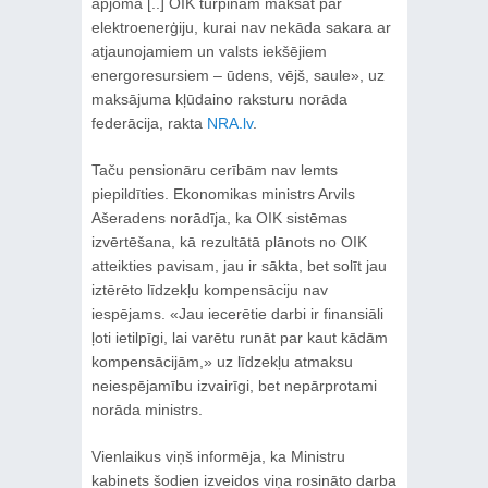
apjomā [..] OIK turpinām maksāt par
elektroenerģiju, kurai nav nekāda sakara ar
atjaunojamiem un valsts iekšējiem
energoresursiem – ūdens, vējš, saule», uz
maksājuma kļūdaino raksturu norāda
federācija, rakta
NRA.lv
.
Taču pensionāru cerībām nav lemts
piepildīties. Ekonomikas ministrs Arvils
Ašeradens norādīja, ka OIK sistēmas
izvērtēšana, kā rezultātā plānots no OIK
atteikties pavisam, jau ir sākta, bet solīt jau
iztērēto līdzekļu kompensāciju nav
iespējams. «Jau iecerētie darbi ir finansiāli
ļoti ietilpīgi, lai varētu runāt par kaut kādām
kompensācijām,» uz līdzekļu atmaksu
neiespējamību izvairīgi, bet nepārprotami
norāda ministrs.
Vienlaikus viņš informēja, ka Ministru
kabinets šodien izveidos viņa rosināto darba