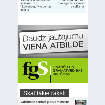
OIK maksājumus plāno
Sāk darbu pie OIK
mazināt uz
maksājumu sistēmas
“Latvenergo” virspeļņas
atcelšanas
rēķina
Skatītākie raksti
Vakcinētie seniori piecus mēnešus