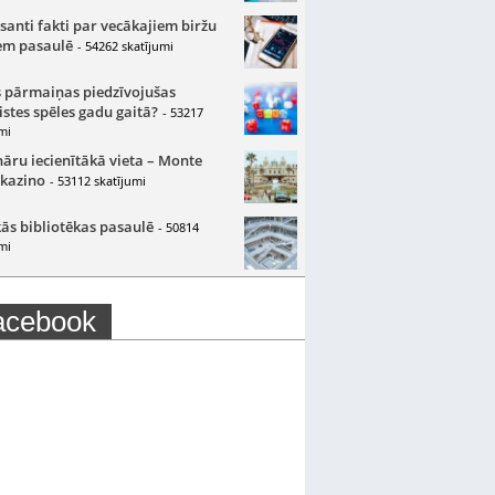
santi fakti par vecākajiem biržu
m pasaulē
- 54262 skatījumi
 pārmaiņas piedzīvojušas
istes spēles gadu gaitā?
- 53217
mi
nāru iecienītākā vieta – Monte
 kazino
- 53112 skatījumi
ās bibliotēkas pasaulē
- 50814
mi
acebook