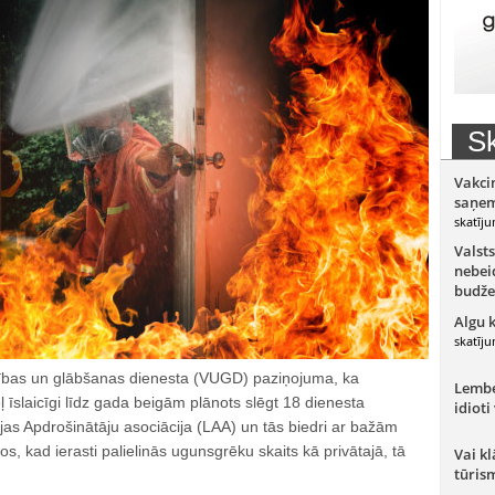
Sk
Vakci
saņem
skatīju
Valsts
nebeid
budže
Algu 
skatīju
ības un glābšanas dienesta (VUGD) paziņojuma, ka
Lember
 īslaicīgi līdz gada beigām plānots slēgt 18 dienesta
idioti
ijas Apdrošinātāju asociācija (LAA) un tās biedri ar bažām
s, kad ierasti palielinās ugunsgrēku skaits kā privātajā, tā
Vai kl
tūris