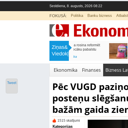
Sestdiena, 8. augusts, 2026 08:22
FOKUSĀ:
Politika
Banku bizness
Atbals
>
Labklājības ministrija rosina reformēt
Kā sagatavot bērnu sko
Ziņas&
un būtiski uzlabot vecāku pabalstu
nepārslogojot ģimene
Viedokļi
<
Aktuālā ziņa
,
Ekonomika
Aktuālā ziņa
,
Izglītība
Ekonomika
Finanses
Bizness Lat
Pēc VUGD paziņo
Tweet
posteņu slēgšanu
bažām gaida zie
1515 skatījumi
Kategorijas