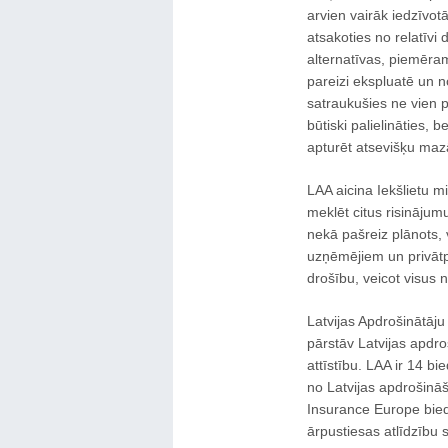
arvien vairāk iedzīvo
atsakoties no relatīvi
alternatīvas, piemēram
pareizi ekspluatē un n
satraukušies ne vien 
būtiski palielināties, 
apturēt atsevišķu maz
LAA aicina Iekšlietu m
meklēt citus risināju
nekā pašreiz plānots, 
uzņēmējiem un privātp
drošību, veicot visus 
Latvijas Apdrošinātāju
pārstāv Latvijas apdro
attīstību. LAA ir 14 bi
no Latvijas apdrošināš
Insurance Europe bied
ārpustiesas atlīdzību s