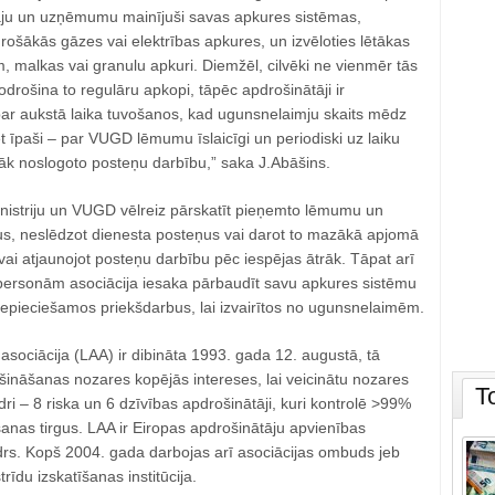
tāju un uzņēmumu mainījuši savas apkures sistēmas,
 drošākās gāzes vai elektrības apkures, un izvēloties lētākas
, malkas vai granulu apkuri. Diemžēl, cilvēki ne vienmēr tās
odrošina to regulāru apkopi, tāpēc apdrošinātāji ir
par aukstā laika tuvošanos, kad ugunsnelaimju skaits mēdz
bet īpaši – par VUGD lēmumu īslaicīgi un periodiski uz laiku
āk noslogoto posteņu darbību,” saka J.Abāšins.
inistriju un VUGD vēlreiz pārskatīt pieņemto lēmumu un
mus, neslēdzot dienesta posteņus vai darot to mazākā apjomā
vai atjaunojot posteņu darbību pēc iespējas ātrāk. Tāpat arī
ersonām asociācija iesaka pārbaudīt savu apkures sistēmu
nepieciešamos priekšdarbus, lai izvairītos no ugunsnelaimēm.
 asociācija (LAA) ir dibināta 1993. gada 12. augustā, tā
šināšanas nozares kopējās intereses, lai veicinātu nozares
T
edri – 8 riska un 6 dzīvības apdrošinātāji, kuri kontrolē >99%
anas tirgus. LAA ir Eiropas apdrošinātāju apvienības
rs. Kopš 2004. gada darbojas arī asociācijas ombuds jeb
trīdu izskatīšanas institūcija.