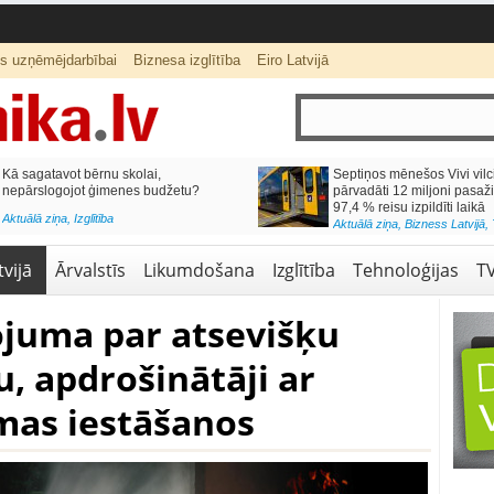
ts uzņēmējdarbībai
Biznesa izglītība
Eiro Latvijā
lai,
Septiņos mēnešos Vivi vilcienos
s budžetu?
pārvadāti 12 miljoni pasažieru; jūlijā
97,4 % reisu izpildīti laikā
Aktuālā ziņa
,
Bizness Latvijā
,
Tirdzniecība
vijā
Ārvalstīs
Likumdošana
Izglītība
Tehnoloģijas
T
juma par atsevišķu
, apdrošinātāji ar
mas iestāšanos