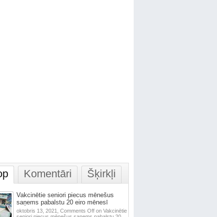
op
Komentāri
Šķirkļi
Vakcinētie seniori piecus mēnešus
saņems pabalstu 20 eiro mēnesī
oktobris 13, 2021,
Comments Off
on Vakcinētie
seniori piecus mēnešus saņems pabalstu 20