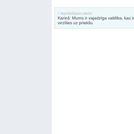
< Iepriekšējais raksts
Kariņš: Mums ir vajadzīga valdība, kas i
virzīties uz priekšu