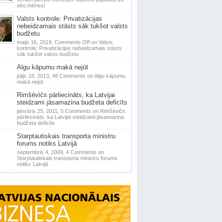
eiro mēnesī
Valsts kontrole: Privatizācijas
nebeidzamais stāsts sāk tukšot valsts
budžetu
maijs 16, 2019,
Comments Off
on Valsts
kontrole: Privatizācijas nebeidzamais stāsts
sāk tukšot valsts budžetu
Algu kāpumu makā nejūt
jūlijs 16, 2013,
48 Comments
on Algu kāpumu
makā nejūt
Rimšēvičs pārliecināts, ka Latvijai
steidzami jāsamazina budžeta deficīts
janvāris 25, 2011,
5 Comments
on Rimšēvičs
pārliecināts, ka Latvijai steidzami jāsamazina
budžeta deficīts
Starptautiskais transporta ministru
forums notiks Latvijā
septembris 4, 2009,
4 Comments
on
Starptautiskais transporta ministru forums
notiks Latvijā