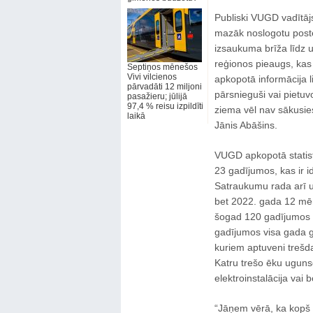
Publiski VUGD vadītāj
mazāk noslogotu poste
izsaukuma brīža līdz 
reģionos pieaugs, kas
Septiņos mēnešos
Vivi vilcienos
apkopotā informācija 
pārvadāti 12 miljoni
pārsnieguši vai pietuv
pasažieru; jūlijā
97,4 % reisu izpildīti
ziema vēl nav sākusies
laikā
Jānis Abāšins.
VUGD apkopotā statist
23 gadījumos, kas ir i
Satraukumu rada arī u
bet 2022. gada 12 mēn
šogad 120 gadījumos 
gadījumos visa gada 
kuriem aptuveni trešd
Katru trešo ēku uguns
elektroinstalācija vai b
“Jāņem vērā, ka kopš