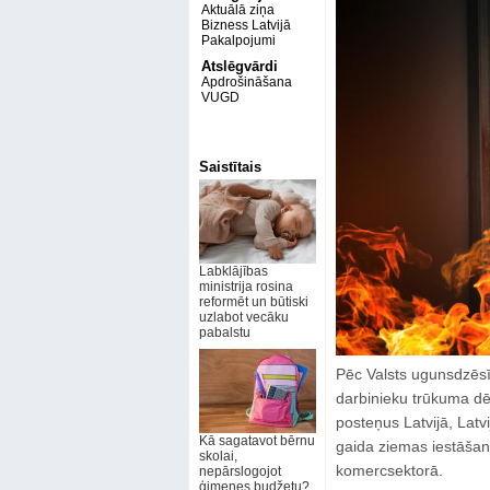
Aktuālā ziņa
Bizness Latvijā
Pakalpojumi
Atslēgvārdi
Apdrošināšana
VUGD
Saistītais
Labklājības
ministrija rosina
reformēt un būtiski
uzlabot vecāku
pabalstu
Pēc Valsts ugunsdzēs
darbinieku trūkuma dēļ
posteņus Latvijā, Latv
Kā sagatavot bērnu
gaida ziemas iestāšano
skolai,
komercsektorā.
nepārslogojot
ģimenes budžetu?