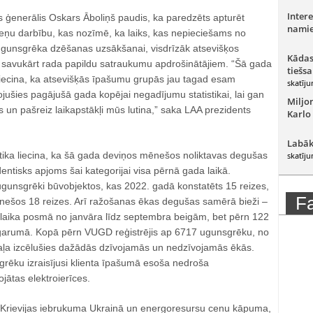
Intere
s ģenerālis Oskars Āboliņš paudis, ka paredzēts apturēt
namie
ņu darbību, kas nozīmē, ka laiks, kas nepieciešams no
ugunsgrēka dzēšanas uzsākšanai, visdrīzāk atsevišķos
Kādas
 savukārt rada papildu satraukumu apdrošinātājiem. “Šā gada
tiešsa
liecina, ka atsevišķās īpašumu grupās jau tagad esam
skatīju
ojušies pagājušā gada kopējai negadījumu statistikai, lai gan
Miljo
 un pašreiz laikapstākļi mūs lutina,” saka LAA prezidents
Karlo
Labāk
ika liecina, ka šā gada deviņos mēnešos noliktavas degušas
skatīju
dentisks apjoms šai kategorijai visa pērnā gada laikā.
gunsgrēki būvobjektos, kas 2022. gadā konstatēts 15 reizes,
F
ešos 18 reizes. Arī ražošanas ēkas degušas samērā bieži –
laika posmā no janvāra līdz septembra beigām, bet pērn 122
garumā. Kopā pērn VUGD reģistrējis ap 6717 ugunsgrēku, no
aļa izcēlušies dažādās dzīvojamās un nedzīvojamās ēkās.
grēku izraisījusi klienta īpašumā esoša nedroša
ojātas elektroierīces.
 Krievijas iebrukuma Ukrainā un energoresursu cenu kāpuma,