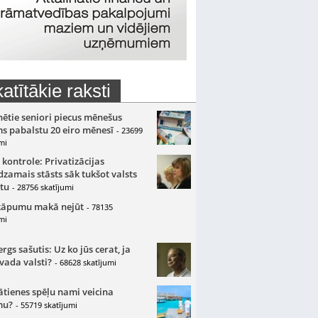
atītākie raksti
nētie seniori piecus mēnešus
s pabalstu 20 eiro mēnesī
- 23699
mi
 kontrole: Privatizācijas
zamais stāsts sāk tukšot valsts
tu
- 28756 skatījumi
kāpumu makā nejūt
- 78135
mi
gs sašutis: Uz ko jūs cerat, ja
 vada valsti?
- 68628 skatījumi
ātienes spēļu nami veicina
mu?
- 55719 skatījumi