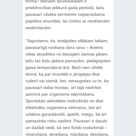
formā? Aktīvam dzīvesveidam ir
priekšrocības jebkurā gada periodā, taču
pavasarī cilvēka ķermenim nepieciešama
papildus imunitāte, lai cīnītos ar nevēlamām
saslimšanām.
“Saprotams, ka, iestājoties siltākam laikam,
pavasarīgā noskaņa dara savu – ikviens
vēlas atvadīties no biezajām ziemas jakām,
taču tas būtu jādara pamazām, pielāgojoties
gaisa temperatūrai ārā. Bieži vien cilvēki
domā, ka par imunitāti ir jārūpējas tikai
rudenī vai ziemā, bet, neraugoties uz to, ka
pavasarī daba mostas, arī tajā nedrīkst
aizmirst par organisma stiprināšanu.
Sportiskās aktivitātes nodrošinās ne tikai
efektīvāku organisma vielmaiņu, bet arī
uzlabos garastāvokli, apetīti, miegu, kā arī
samazinās risku saslimt. Pavasarī ir daudz
un dažādi veidi, kā sevi fiziski nodarbināt –
vingrošana, skriešana, nūjošana, dejošana,