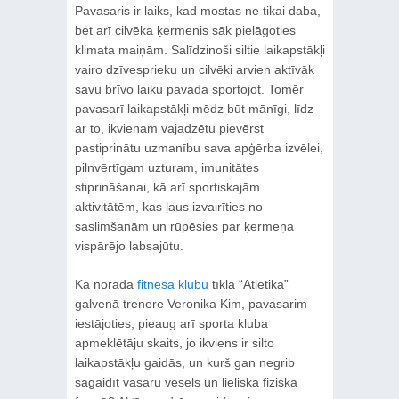
Pavasaris ir laiks, kad mostas ne tikai daba,
bet arī cilvēka ķermenis sāk pielāgoties
klimata maiņām. Salīdzinoši siltie laikapstākļi
vairo dzīvesprieku un cilvēki arvien aktīvāk
savu brīvo laiku pavada sportojot. Tomēr
pavasarī laikapstākļi mēdz būt mānīgi, līdz
ar to, ikvienam vajadzētu pievērst
pastiprinātu uzmanību sava apģērba izvēlei,
pilnvērtīgam uzturam, imunitātes
stiprināšanai, kā arī sportiskajām
aktivitātēm, kas ļaus izvairīties no
saslimšanām un rūpēsies par ķermeņa
vispārējo labsajūtu.
Kā norāda
fitnesa klubu
tīkla “Atlētika”
galvenā trenere Veronika Kim, pavasarim
iestājoties, pieaug arī sporta kluba
apmeklētāju skaits, jo ikviens ir silto
laikapstākļu gaidās, un kurš gan negrib
sagaidīt vasaru vesels un lieliskā fiziskā