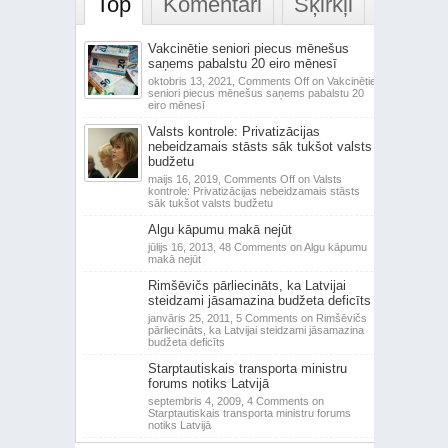
Top
Komentāri
Šķirkļi
Vakcinētie seniori piecus mēnešus
saņems pabalstu 20 eiro mēnesī
oktobris 13, 2021,
Comments Off
on Vakcinētie
seniori piecus mēnešus saņems pabalstu 20
eiro mēnesī
Valsts kontrole: Privatizācijas
nebeidzamais stāsts sāk tukšot valsts
budžetu
maijs 16, 2019,
Comments Off
on Valsts
kontrole: Privatizācijas nebeidzamais stāsts
sāk tukšot valsts budžetu
Algu kāpumu makā nejūt
jūlijs 16, 2013,
48 Comments
on Algu kāpumu
makā nejūt
Rimšēvičs pārliecināts, ka Latvijai
steidzami jāsamazina budžeta deficīts
janvāris 25, 2011,
5 Comments
on Rimšēvičs
pārliecināts, ka Latvijai steidzami jāsamazina
budžeta deficīts
Starptautiskais transporta ministru
forums notiks Latvijā
septembris 4, 2009,
4 Comments
on
Starptautiskais transporta ministru forums
notiks Latvijā