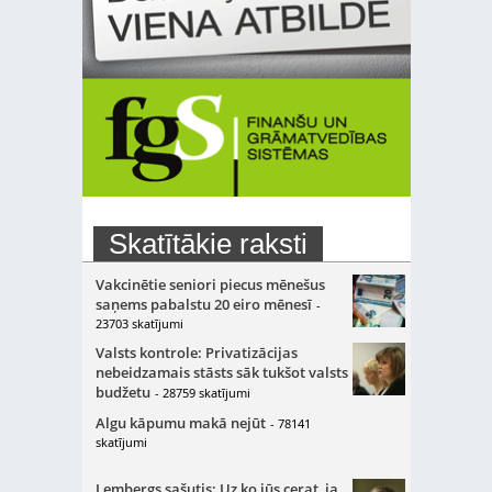
Skatītākie raksti
Vakcinētie seniori piecus mēnešus
saņems pabalstu 20 eiro mēnesī
-
23703 skatījumi
Valsts kontrole: Privatizācijas
nebeidzamais stāsts sāk tukšot valsts
budžetu
- 28759 skatījumi
Algu kāpumu makā nejūt
- 78141
skatījumi
Lembergs sašutis: Uz ko jūs cerat, ja