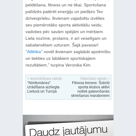
peldēšana, fitness un ne tikai. Sportošana
palīdzēs patērēt enerģiju un piešķirs Tev
dzīvesprieku. Ikvienam vajadzētu izvēlies
sev piemērotāko sporta aktivitāšu veidu,
vadoties pēc savām spējām un mērķiem.
Liela nozīme, protams, ir arī veselīgam un
sabalansētam uzturam. Šajā pavasarī
“
Atlētika
” novēl ikvienam saglabāt apņēmību
un tiekties uz labākiem sportiskajiem
rezultātiem,” turpina Veronika Kim.
< Iepriekšējais raksts
Nākošais raksts >
”Nimfomānes”
Fitnesa trenere: Šobrīd
izrādīšana aizliegta
sporta klubos aktīvi
Lietuvā un Turcijā
notiek gatavošanās
skriešanas maratoniem