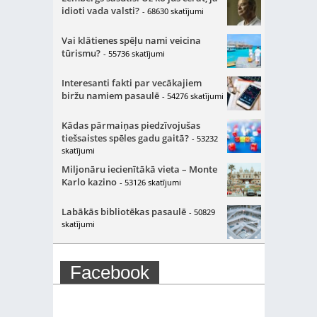
idioti vada valsti?
- 68630 skatījumi
Vai klātienes spēļu nami veicina
tūrismu?
- 55736 skatījumi
Interesanti fakti par vecākajiem
biržu namiem pasaulē
- 54276 skatījumi
Kādas pārmaiņas piedzīvojušas
tiešsaistes spēles gadu gaitā?
- 53232
skatījumi
Miljonāru iecienītākā vieta – Monte
Karlo kazino
- 53126 skatījumi
Labākās bibliotēkas pasaulē
- 50829
skatījumi
Facebook