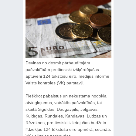
Deviņas no desmit pārbaudītajām
pašvaldībām prettiesiski izšķērdējušas
aptuveni 124 tūkstošu eiro, medijus informē
Valsts kontroles (VK) pārstāvji.
Piešķirot pabalstus un nekustamā nodokļa
atvieglojumus, vairākās pašvaldībās, tai
skaitā Siguldas, Daugavpils, Jelgavas,
Kuldīgas, Rundāles, Kandavas, Ludzas un
Rēzeknes, prettiesiski izlietojušas budžeta
līdzekļus 124 tūkstošu eiro apmērā, secināts
VK veiktajās pārbaudēs.