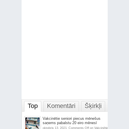
Top
Komentāri
Šķirkļi
Vakcinētie seniori piecus mēnešus
saņems pabalstu 20 eiro mēnesī
oktobris 13, 2021,
Comments Off
on Vakcinētie