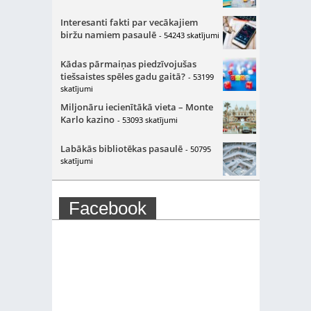
Interesanti fakti par vecākajiem
biržu namiem pasaulē
- 54243 skatījumi
Kādas pārmaiņas piedzīvojušas
tiešsaistes spēles gadu gaitā?
- 53199
skatījumi
Miljonāru iecienītākā vieta – Monte
Karlo kazino
- 53093 skatījumi
Labākās bibliotēkas pasaulē
- 50795
skatījumi
Facebook