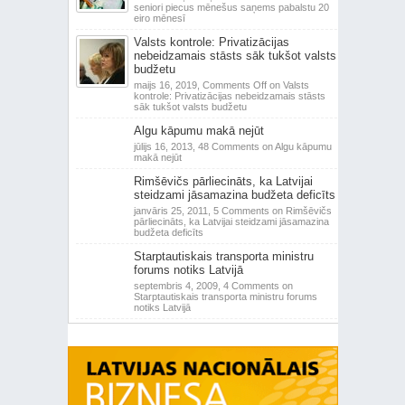
seniori piecus mēnešus saņems pabalstu 20
eiro mēnesī
Valsts kontrole: Privatizācijas
nebeidzamais stāsts sāk tukšot valsts
budžetu
maijs 16, 2019,
Comments Off
on Valsts
kontrole: Privatizācijas nebeidzamais stāsts
sāk tukšot valsts budžetu
Algu kāpumu makā nejūt
jūlijs 16, 2013,
48 Comments
on Algu kāpumu
makā nejūt
Rimšēvičs pārliecināts, ka Latvijai
steidzami jāsamazina budžeta deficīts
janvāris 25, 2011,
5 Comments
on Rimšēvičs
pārliecināts, ka Latvijai steidzami jāsamazina
budžeta deficīts
Starptautiskais transporta ministru
forums notiks Latvijā
septembris 4, 2009,
4 Comments
on
Starptautiskais transporta ministru forums
notiks Latvijā