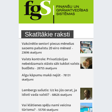
Skatītākie raksti
Vakcinētie seniori piecus mēnešus
saņems pabalstu 20 eiro mēnesī
-
23696 skatījumi
Valsts kontrole: Privatizācijas
nebeidzamais stāsts sāk tukšot valsts
budžetu
- 28755 skatījumi
Algu kāpumu makā nejūt
- 78131
skatījumi
Lembergs sašutis: Uz ko jūs cerat, ja
idioti vada valsti?
- 68626 skatījumi
Vai klātienes spēļu nami veicina
tūrismu?
- 55700 skatījumi