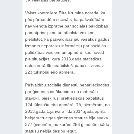
Valsts kontroliere Elita Krūmiņa norāda, ka
pēc pārbaudēm secināts, ka pašvaldībām
nav vienota izpratne par sociālās palīdzības
pamatprincipiem un atbalsta veidiem,
piebilstot, ka pašvaldības jau vairākus gadus
izmanto nepareizu informāciju par sociālās
palīdzības veidiem un apmēru, kas noved
pie situācijas, kurā 2013.gada statistikas
datos norādīti neatbilstoši pabalsti vismaz
223 tūkstošu eiro apmērā.
Pašvaldību sociālie dienesti, nepārliecinoties
par ģimenes ienākumiem un materiālo
stāvokli, piešķīruši prettiesiskus pabalstus
124 tūkstošu eiro apmērā. Tā, piemēram, no
2013.gada 1.janvāra līdz 2014.gada aprīļa
beigām trūcīgās ģimenes statuss bija spēkā
377 ģimenēm, no kurām 256 ģimenēm šādu
statusu nebija tiesību iegūt.