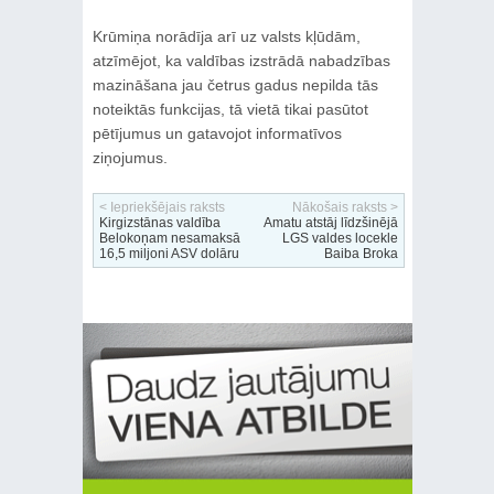
Krūmiņa norādīja arī uz valsts kļūdām,
atzīmējot, ka valdības izstrādā nabadzības
mazināšana jau četrus gadus nepilda tās
noteiktās funkcijas, tā vietā tikai pasūtot
pētījumus un gatavojot informatīvos
ziņojumus.
< Iepriekšējais raksts
Nākošais raksts >
Kirgizstānas valdība
Amatu atstāj līdzšinējā
Belokoņam nesamaksā
LGS valdes locekle
16,5 miljoni ASV dolāru
Baiba Broka