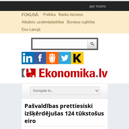
par mums
FOKUSĀ:
Politika
Banku bizness
Atbalsts uzņēmējdarbībai
Biznesa izglītība
Eiro Latvijā
Pašvaldības prettiesiski
izšķērdējušas 124 tūkstošus
eiro