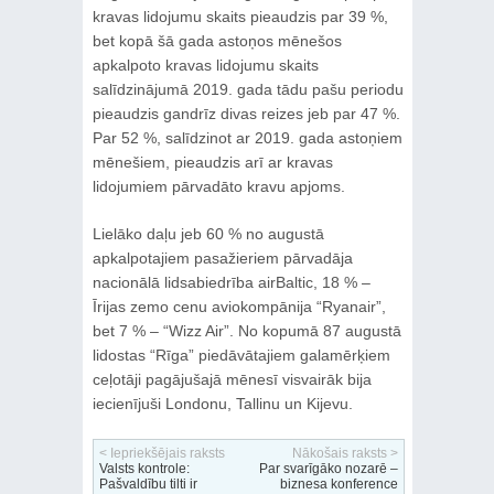
kravas lidojumu skaits pieaudzis par 39 %,
bet kopā šā gada astoņos mēnešos
apkalpoto kravas lidojumu skaits
salīdzinājumā 2019. gada tādu pašu periodu
pieaudzis gandrīz divas reizes jeb par 47 %.
Par 52 %, salīdzinot ar 2019. gada astoņiem
mēnešiem, pieaudzis arī ar kravas
lidojumiem pārvadāto kravu apjoms.
Lielāko daļu jeb 60 % no augustā
apkalpotajiem pasažieriem pārvadāja
nacionālā lidsabiedrība airBaltic, 18 % –
Īrijas zemo cenu aviokompānija “Ryanair”,
bet 7 % – “Wizz Air”. No kopumā 87 augustā
lidostas “Rīga” piedāvātajiem galamērķiem
ceļotāji pagājušajā mēnesī visvairāk bija
iecienījuši Londonu, Tallinu un Kijevu.
< Iepriekšējais raksts
Nākošais raksts >
Valsts kontrole:
Par svarīgāko nozarē –
Pašvaldību tilti ir
biznesa konference