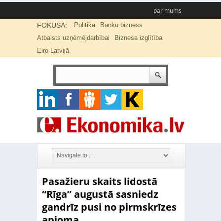
par mums
FOKUSĀ:
Politika
Banku bizness
Atbalsts uzņēmējdarbībai
Biznesa izglītība
Eiro Latvijā
Pasažieru skaits lidostā
“Rīga” augustā sasniedz
gandrīz pusi no pirmskrīzes
apjoma