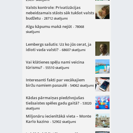
Valsts kontrole: Privatizācijas
nebeidzamais stāsts sāk tukšot valsts
budžetu
- 28712 skatījumi
Algu kāpumu makā nejūt
- 78068
skatījumi
Lembergs sašutis: Uz ko jūs cerat, ja
idioti vada valsti?
- 68607 skatījumi
Vai klātienes spēļu nami veicina
tūrismu?
- 55510 skatījumi
Interesanti fakti par vecākajiem
biržu namiem pasaulē
- 54062 skatījumi
Kādas pārmaiņas piedzīvojušas
tiešsaistes spēles gadu gaitā?
- 53020
skatījumi
Miljonāru iecienītākā vieta – Monte
Karlo kazino
- 52902 skatījumi