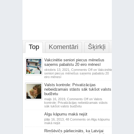
Top
Komentāri
Šķirkļi
Vakcinētie seniori piecus mēnešus
saņems pabalstu 20 eiro mēnesī
oktobris 13, 2021,
Comments Off
on Vakcinētie
seniori piecus mēnešus saņems pabalstu 20
eiro mēnesī
Valsts kontrole: Privatizācijas
nebeidzamais stāsts sāk tukšot valsts
budžetu
maijs 16, 2019,
Comments Off
on Valsts
kontrole: Privatizācijas nebeidzamais stāsts
sāk tukšot valsts budžetu
Algu kāpumu makā nejūt
jūlijs 16, 2013,
48 Comments
on Algu kāpumu
makā nejūt
Rimšēvičs pārliecināts, ka Latvijai