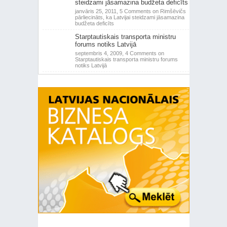
steidzami jāsamazina budžeta deficīts
janvāris 25, 2011,
5 Comments
on Rimšēvičs
pārliecināts, ka Latvijai steidzami jāsamazina
budžeta deficīts
Starptautiskais transporta ministru
forums notiks Latvijā
septembris 4, 2009,
4 Comments
on
Starptautiskais transporta ministru forums
notiks Latvijā