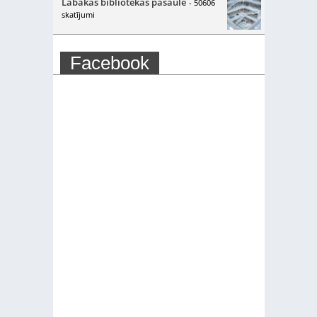
Labākās bibliotēkas pasaulē
- 50606
skatījumi
Facebook