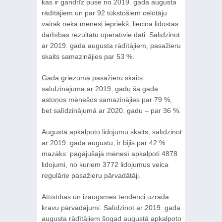
kas ir gandrīz puse no 2019. gada augusta
rādītājiem un par 92 tūkstošiem ceļotāju
vairāk nekā mēnesi iepriekš, liecina lidostas
darbības rezultātu operatīvie dati. Salīdzinot
ar 2019. gada augusta rādītājiem, pasažieru
skaits samazinājies par 53 %.
Gada griezumā pasažieru skaits
salīdzinājumā ar 2019. gadu šā gada
astoņos mēnešos samazinājies par 79 %,
bet salīdzinājumā ar 2020. gadu – par 36 %.
Augustā apkalpoto lidojumu skaits, salīdzinot
ar 2019. gada augustu, ir bijis par 42 %
mazāks: pagājušajā mēnesī apkalpoti 4878
lidojumi, no kuriem 3772 lidojumus veica
regulārie pasažieru pārvadātāji.
Attīstības un izaugsmes tendenci uzrāda
kravu pārvadājumi. Salīdzinot ar 2019. gada
augusta rādītājiem šogad augustā apkalpoto