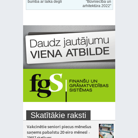
bumba ar laika degli
“Būvniecība un
arhitektūra 2022”
Skatītākie raksti
Vakcinētie seniori piecus mēnešus
saņems pabalstu 20 eiro mēnesī
-
23657 skatījumi