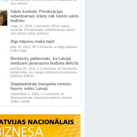
eiro mēnesī
Valsts kontrole: Privatizācijas
nebeidzamais stāsts sāk tukšot valsts
budžetu
maijs 16, 2019,
Comments Off
on Valsts
kontrole: Privatizācijas nebeidzamais stāsts
sāk tukšot valsts budžetu
Algu kāpumu makā nejūt
jūlijs 16, 2013,
48 Comments
on Algu kāpumu
makā nejūt
Rimšēvičs pārliecināts, ka Latvijai
steidzami jāsamazina budžeta deficīts
janvāris 25, 2011,
5 Comments
on Rimšēvičs
pārliecināts, ka Latvijai steidzami jāsamazina
budžeta deficīts
Starptautiskais transporta ministru
forums notiks Latvijā
septembris 4, 2009,
4 Comments
on
Starptautiskais transporta ministru forums
notiks Latvijā