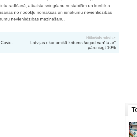
vietu radīšanā, atbalsta sniegšanu nestabilām un konflikta
irīšanās no nodokļu nomaksas un ienākumu nevienlīdzības
imumu nevienlīdzības mazināšanu.
Nākošais raksts >
o Covid-
Latvijas ekonomikā kritums šogad varētu arī
pārsniegt 10%
T