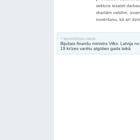
sektora iesaisti darba
skartām valstīm, izva
novēršanu, kā arī dz
< Iepriekšējais raksts
Bijušais finanšu ministrs Vilks: Latvija n
19 krīzes varētu atgūties gada laikā