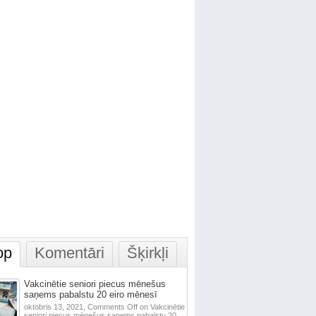
op
Komentāri
Šķirkļi
Vakcinētie seniori piecus mēnešus
saņems pabalstu 20 eiro mēnesī
oktobris 13, 2021,
Comments Off
on Vakcinētie
seniori piecus mēnešus saņems pabalstu 20