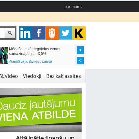
par mums
Mēneša laikā degvielas cenas
Rīgas pašvaldības sko
samazinājās par 3,5%
pieejamas 192 vietas 
Aktuālā ziņa
,
Bizness Latvijā
Aktuālā ziņa
,
Izglītība
V&Video
Viedokļi
Bez kaklasaites