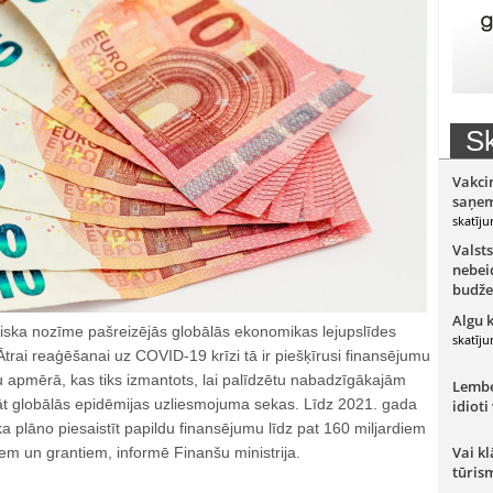
Sk
Vakci
saņem
skatīju
Valsts
nebeid
budže
Algu 
tiska nozīme pašreizējās globālās ekonomikas lejupslīdes
skatīju
trai reaģēšanai uz COVID-19 krīzi tā ir piešķīrusi finansējumu
u apmērā, kas tiks izmantots, lai palīdzētu nabadzīgākajām
Lember
nāt globālās epidēmijas uzliesmojuma sekas. Līdz 2021. gada
idioti
 plāno piesaistīt papildu finansējumu līdz pat 160 miljardiem
Vai kl
m un grantiem, informē Finanšu ministrija.
tūris