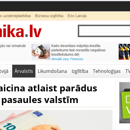
ts uzņēmējdarbībai
Biznesa izglītība
Eiro Latvijā
ās var izmaksāt
Katrs desmitais mājokļa kredīta
pieteikums tiek noraidīts negatīvas
kredītvēstures dēļ
Aktuālā ziņa
,
Finanses
vijā
Ārvalstīs
Likumdošana
Izglītība
Tehnoloģijas
T
icina atlaist parādus
pasaules valstīm