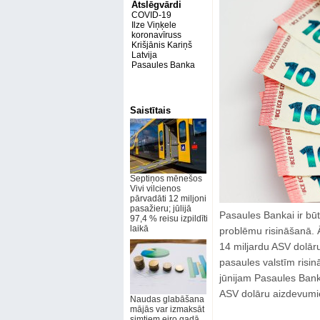
Atslēgvārdi
COVID-19
Ilze Viņķele
koronavīruss
Krišjānis Kariņš
Latvija
Pasaules Banka
Saistītais
Septiņos mēnešos
Vivi vilcienos
pārvadāti 12 miljoni
pasažieru; jūlijā
Pasaules Bankai ir bū
97,4 % reisu izpildīti
laikā
problēmu risināšanā. Ā
14 miljardu ASV dolār
pasaules valstīm risi
jūnijam Pasaules Banka
ASV dolāru aizdevumie
Naudas glabāšana
mājās var izmaksāt
simtiem eiro gadā