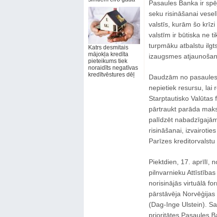
Pasaules Banka ir spēj
seku risināšanai ves
valstīs, kurām šo krī
valstīm ir būtiska ne t
turpmāku atbalstu ilgt
Katrs desmitais
mājokļa kredīta
izaugsmes atjaunošan
pieteikums tiek
noraidīts negatīvas
kredītvēstures dēļ
Daudzām no pasaules 
nepietiek resursu, lai
Starptautisko Valūtas f
pārtraukt parāda maksā
palīdzēt nabadzīgajām
risināšanai, izvairotie
Parīzes kreditorvalstu 
Piektdien, 17. aprīlī,
pilnvarnieku Attīstīb
norisinājās virtuālā fo
pārstāvēja Norvēģijas 
(Dag-Inge Ulstein). Sa
prioritātes Pasaules 