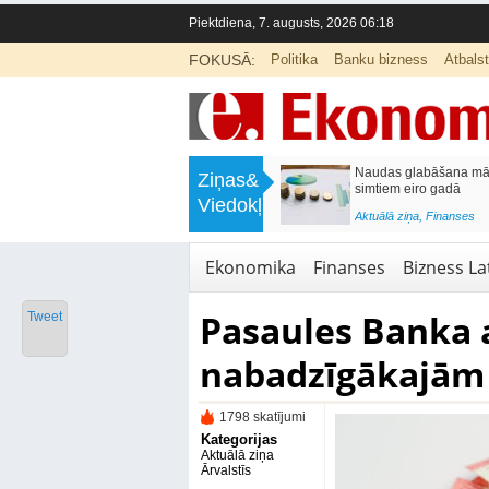
Piektdiena, 7. augusts, 2026 06:18
FOKUSĀ:
Politika
Banku bizness
Atbals
>
Septiņos mēnešos Vivi vilcienos
Naudas glabāšana māj
Ziņas&
pārvadāti 12 miljoni pasažieru; jūlijā
simtiem eiro gadā
Viedokļi
97,4 % reisu izpildīti laikā
<
Aktuālā ziņa
,
Finanses
Aktuālā ziņa
,
Bizness Latvijā
,
Tirdzniecība
Ekonomika
Finanses
Bizness Lat
Pasaules Banka a
Tweet
nabadzīgākajām 
1798 skatījumi
Kategorijas
Aktuālā ziņa
Ārvalstīs