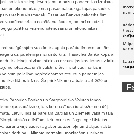
usi īsā laikā sniegt ievērojamu atbalstu pandēmijas izraisīto
Intere
elības un ekonomikas jomā pašās nabadzīgākajās pasaules
namie
zi pārvarēt būs vissmagāk. Pasaules Bankas palīdzība šīm
ikai veselības krīzes risināšanai šodien, bet arī sniedzot
Kādas
spējīgu politikas virzienu īstenošanai un ekonomikas
tiešsa
ai.
skatīju
Miljo
nabadzīgākajām valstīm ir augsts parāda līmenis, un tām
Karlo
 reaģētu uz pandēmijas izraisīto krīzi. Pasaules Banka kopā ar
ondu ir aicinājusi visus oficiālos divpusējos kreditorus uz laiku
Labāk
skatīju
jumu iekasēšanu 76 valstīm. Šīs iniciatīvas mērķis ir
 valstīm palielināt nepieciešamos resursus pandēmijas
s no likviditātes krīzes. Šo priekšlikumu atbalsta arī G20 un
F
klubs.
 notika Pasaules Bankas un Starptautiskā Valūtas fonda
as komitejas sanāksme, kas koronavīrusa ierobežojumu dēļ
rmātā. Latviju līdz ar pārējām Baltijas un Ziemeļu valstīm tajā
Starptautiskās attīstības lietu ministrs Dags Inge Ulsteins
vā uzrunā viņš uzsvēra galvenās Ziemeļu un Baltijas valstu
Bankas darbībā – klimata pārmaiņu mazināšanu, privātā