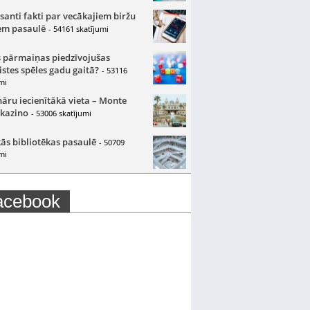
santi fakti par vecākajiem biržu
m pasaulē
- 54161 skatījumi
 pārmaiņas piedzīvojušas
istes spēles gadu gaitā?
- 53116
mi
nāru iecienītākā vieta – Monte
 kazino
- 53006 skatījumi
ās bibliotēkas pasaulē
- 50709
mi
acebook