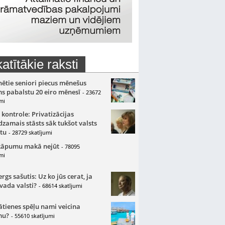
atītākie raksti
nētie seniori piecus mēnešus
s pabalstu 20 eiro mēnesī
- 23672
mi
 kontrole: Privatizācijas
zamais stāsts sāk tukšot valsts
tu
- 28729 skatījumi
kāpumu makā nejūt
- 78095
mi
gs sašutis: Uz ko jūs cerat, ja
 vada valsti?
- 68614 skatījumi
ātienes spēļu nami veicina
mu?
- 55610 skatījumi