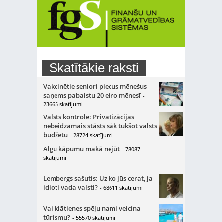
Skatītākie raksti
Vakcinētie seniori piecus mēnešus
saņems pabalstu 20 eiro mēnesī
-
23665 skatījumi
Valsts kontrole: Privatizācijas
nebeidzamais stāsts sāk tukšot valsts
budžetu
- 28724 skatījumi
Algu kāpumu makā nejūt
- 78087
skatījumi
Lembergs sašutis: Uz ko jūs cerat, ja
idioti vada valsti?
- 68611 skatījumi
Vai klātienes spēļu nami veicina
tūrismu?
- 55570 skatījumi