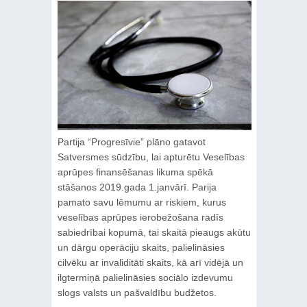
Partija “Progresīvie” plāno gatavot
Satversmes sūdzību, lai apturētu Veselības
aprūpes finansēšanas likuma spēkā
stāšanos 2019.gada 1.janvārī. Parija
pamato savu lēmumu ar riskiem, kurus
veselības aprūpes ierobežošana radīs
sabiedrībai kopumā, tai skaitā pieaugs akūtu
un dārgu operāciju skaits, palielināsies
cilvēku ar invaliditāti skaits, kā arī vidējā un
ilgtermiņā palielināsies sociālo izdevumu
slogs valsts un pašvaldību budžetos.