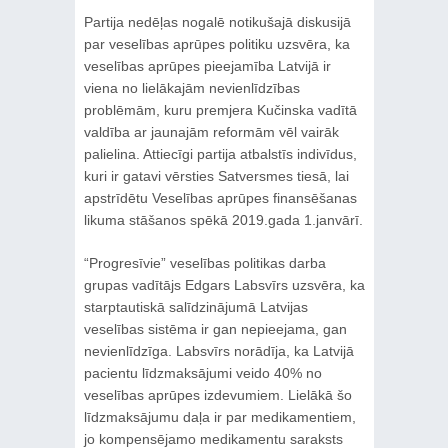
Partija nedēļas nogalē notikušajā diskusijā
par veselības aprūpes politiku uzsvēra, ka
veselības aprūpes pieejamība Latvijā ir
viena no lielākajām nevienlīdzības
problēmām, kuru premjera Kučinska vadītā
valdība ar jaunajām reformām vēl vairāk
palielina. Attiecīgi partija atbalstīs indivīdus,
kuri ir gatavi vērsties Satversmes tiesā, lai
apstrīdētu Veselības aprūpes finansēšanas
likuma stāšanos spēkā 2019.gada 1.janvārī.
“Progresīvie” veselības politikas darba
grupas vadītājs Edgars Labsvīrs uzsvēra, ka
starptautiskā salīdzinājumā Latvijas
veselības sistēma ir gan nepieejama, gan
nevienlīdzīga. Labsvīrs norādīja, ka Latvijā
pacientu līdzmaksājumi veido 40% no
veselības aprūpes izdevumiem. Lielākā šo
līdzmaksājumu daļa ir par medikamentiem,
jo kompensējamo medikamentu saraksts