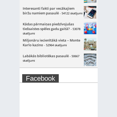
Interesanti fakti par vecākajiem
biržu namiem pasaulē
- 54122 skatījumi
Kādas pārmaiņas piedzīvojušas
tiešsaistes spēles gadu gaitā?
- 53078
skatījumi
Miljonāru iecienītākā vieta – Monte
Karlo kazino
- 52964 skatījumi
Labākās bibliotēkas pasaulē
- 50667
skatījumi
Facebook