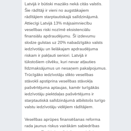
Latvijā ir būtiski mazāks nekā citās valstīs.
Šie rādītāji ir vieni no augstākajiem
rādītājiem starptautiskajā salīdzinājumā.
Attiecīgi Latvijā 13% mājsaimniecību
veselības riski nozīmē eksistenciālu
finansiālu apdraudējumu. Šī izdevumu
slodze gulstas uz 20% nabadzīgāko valsts
iedzīvotāju un lielākajam apdraudējuma
riskam ir pakļauti seniori. Latvijā ir
tūkstošiem cilvēku, kuri nevar atļauties
līdzmaksājumus un nesaņem pakalpojumus.
Trūcīgāko iedzīvotāju slikto veselības
stāvokli apstiprina veselības stāvokļa
pašvērtējuma aptaujas, kamēr turīgākās
iedzīvotāju piektdaļas pašvērtējums ir
starptautiskā salīdzinājumā atbilstošs turīgo
valstu iedzīvotāju vidējiem rādītājiem.
Veselības aprūpes finansēšanas reforma
rada jaunus riskus vairākām sabiedrības