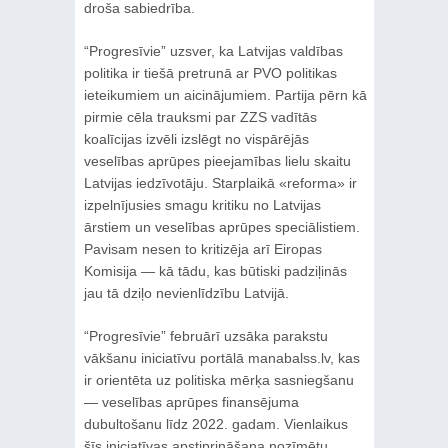
droša sabiedrība.
“Progresīvie” uzsver, ka Latvijas valdības
politika ir tiešā pretrunā ar PVO politikas
ieteikumiem un aicinājumiem. Partija pērn kā
pirmie cēla trauksmi par ZZS vadītās
koalīcijas izvēli izslēgt no vispārējās
veselības aprūpes pieejamības lielu skaitu
Latvijas iedzīvotāju. Starplaikā «reforma» ir
izpelnījusies smagu kritiku no Latvijas
ārstiem un veselības aprūpes speciālistiem.
Pavisam nesen to kritizēja arī Eiropas
Komisija — kā tādu, kas būtiski padziļinās
jau tā dziļo nevienlīdzību Latvijā.
“Progresīvie” februārī uzsāka parakstu
vākšanu iniciatīvu portālā manabalss.lv, kas
ir orientēta uz politiska mērķa sasniegšanu
— veselības aprūpes finansējuma
dubultošanu līdz 2022. gadam. Vienlaikus
šīs iniciatīvas apstiprināšana nozīmētu