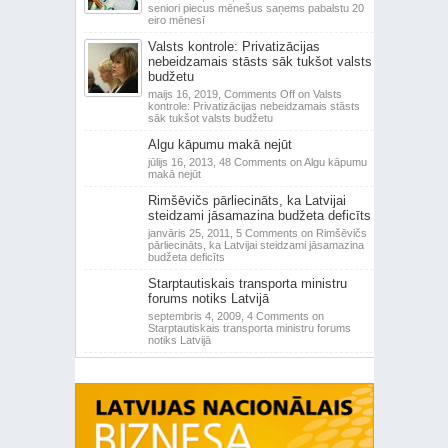
seniori piecus mēnešus saņems pabalstu 20
eiro mēnesī
Valsts kontrole: Privatizācijas
nebeidzamais stāsts sāk tukšot valsts
budžetu
maijs 16, 2019,
Comments Off
on Valsts
kontrole: Privatizācijas nebeidzamais stāsts
sāk tukšot valsts budžetu
Algu kāpumu makā nejūt
jūlijs 16, 2013,
48 Comments
on Algu kāpumu
makā nejūt
Rimšēvičs pārliecināts, ka Latvijai
steidzami jāsamazina budžeta deficīts
janvāris 25, 2011,
5 Comments
on Rimšēvičs
pārliecināts, ka Latvijai steidzami jāsamazina
budžeta deficīts
Starptautiskais transporta ministru
forums notiks Latvijā
septembris 4, 2009,
4 Comments
on
Starptautiskais transporta ministru forums
notiks Latvijā