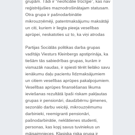
grupām. Tādi ir “neoficiālie trūcīgie”, kas nav
reģistrējušies maznodrošinātajam statusam.
Otra grupa ir pašnodarbinātie
mikrouzņēmēji, patentmaksājumu maksātāji
un citi, kuriem ir liegta pieeja veselības
aprūpei, neskatoties uz to, ka viņi atrodas
Partijas Sociālās politikas darba grupas
vadītājs Viesturs Kleinbergs apstiprināja, ka
tiešām tās sabiedrības grupas, kurām ir
vismazāk naudas, ir spiesti tērēt lielāko savu
ienākumu daļu pacientu līdzmaksājumiem
un citiem veselības aprūpes pakalpojumiem.
Veselības aprūpes finansēšanas likuma
ieviešanas rezultātā īpaši riskam pakļautas
grupas ir pensionāri, daudzbērnu ģimenes,
sezonālo darbu veicēji, mikrouzņēmumu
darbinieki, reemigranti pensionāri,
pašnodarbinātie, neklātienes studenti,
personas, kas kopj savus tuviniekus un
mājsaimnieces. Klasiska riska grupa ir