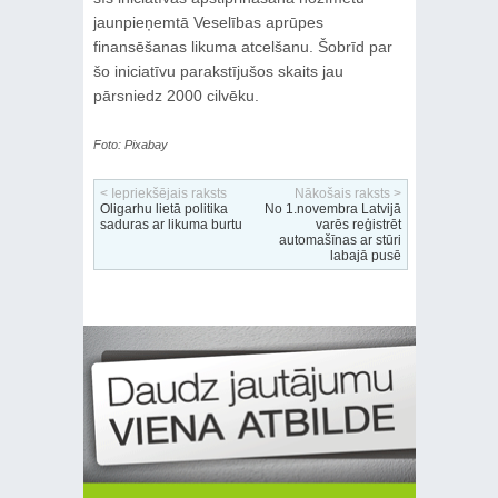
jaunpieņemtā Veselības aprūpes
finansēšanas likuma atcelšanu. Šobrīd par
šo iniciatīvu parakstījušos skaits jau
pārsniedz 2000 cilvēku.
Foto: Pixabay
< Iepriekšējais raksts
Nākošais raksts >
Oligarhu lietā politika
No 1.novembra Latvijā
saduras ar likuma burtu
varēs reģistrēt
automašīnas ar stūri
labajā pusē