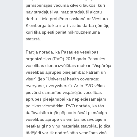
pirmspensijas vecuma cilvēki laukos, kuri
nav strādājuši vai maz strādājuši algotu
darbu. Liela problēma saskaņā ar Viestura
Kleinberga teikto ir arī visi tie darba ņēmēji,
kuri tika spiesti pāriet mikrouzņēmuma
statusā.
Partija norāda, ka Pasaules veselības
organizācijas (PVO) 2018.gada Pasaules
veselības dienai izvēlētais moto ir “Vispārēja
veselības aprūpes pieejamība; katram un
visur” (jeb “Universal health coverage:
everyone, everywhere”). Ar to PVO vēlas
pievērst uzmanību vispārējās veselības
aprūpes pieejamībai kā nepieciešamajam
politikas virsmērķim. PVO norāda, ka tās
dalībvalstīm ir jāspēj nodrošināt pienācīga
veselības aprūpe visiem tās iedzīvotājiem
neatkarīgi no viņu materiālā stāvokļa, jo tikai
tādējādi var tik nodrošināta veselības ziņā