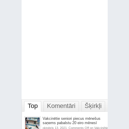
Top
Komentāri
Šķirkļi
Vakcinētie seniori piecus mēnešus
saņems pabalstu 20 eiro mēnesī
oktobris 13, 2021,
Comments Off
on Vakcinētie