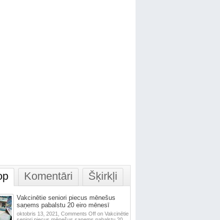
op
Komentāri
Šķirkļi
Vakcinētie seniori piecus mēnešus
saņems pabalstu 20 eiro mēnesī
oktobris 13, 2021,
Comments Off
on Vakcinētie
seniori piecus mēnešus saņems pabalstu 20