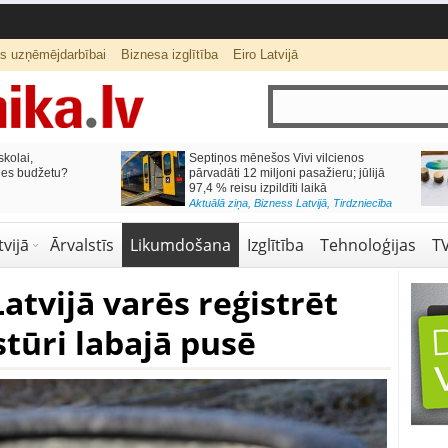
ts uzņēmējdarbībai
Biznesa izglītība
Eiro Latvijā
lai,
Septiņos mēnešos Vivi vilcienos
s budžetu?
pārvadāti 12 miljoni pasažieru; jūlijā
97,4 % reisu izpildīti laikā
Aktuālā ziņa
,
Bizness Latvijā
,
Tirdzniecība
vijā
Ārvalstīs
Likumdošana
Izglītība
Tehnoloģijas
T
tvijā varēs reģistrēt
tūri labajā pusē