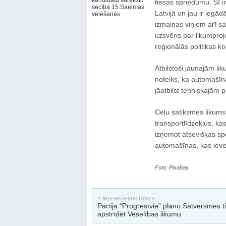
kandidātu sarakstu
tiesas spriedumu. Šī ir
secība 15.Saeimas
Latvijā un jau ir iegād
vēlēšanās
izmaiņas viņiem arī s
uzsvēris par likumpro
reģionālās politikas 
Atbilstoši jaunajām li
noteiks, ka automašīn
jāatbilst tehniskajām 
Ceļu satiksmes likums 
transportlīdzekļus, ka
izņemot atsevišķas sp
automašīnas, kas ieve
Foto: Pixabay
< Iepriekšējais raksts
Partija “Progresīvie” plāno Satversmes t
apstrīdēt Veselības likumu