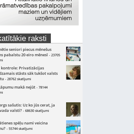
atītākie raksti
nētie seniori piecus mēnešus
s pabalstu 20 eiro mēnesī
- 23705
mi
 kontrole: Privatizācijas
zamais stāsts sāk tukšot valsts
tu
- 28762 skatījumi
kāpumu makā nejūt
- 78144
mi
gs sašutis: Uz ko jūs cerat, ja
 vada valsti?
- 68630 skatījumi
ātienes spēļu nami veicina
mu?
- 55744 skatījumi