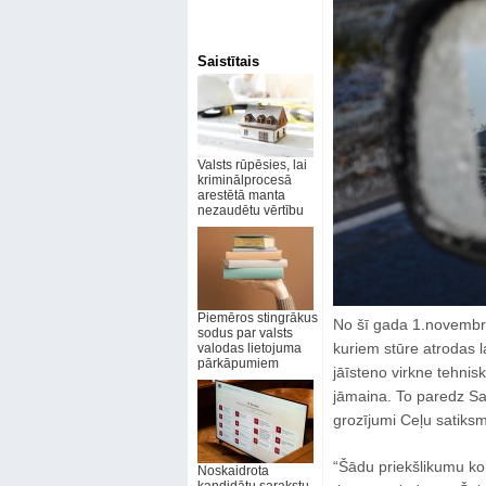
Saistītais
Valsts rūpēsies, lai
kriminālprocesā
arestētā manta
nezaudētu vērtību
Piemēros stingrākus
No šī gada 1.novembra 
sodus par valsts
kuriem stūre atrodas 
valodas lietojuma
pārkāpumiem
jāīsteno virkne tehni
jāmaina. To paredz Sae
grozījumi Ceļu satiks
“Šādu priekšlikumu kom
Noskaidrota