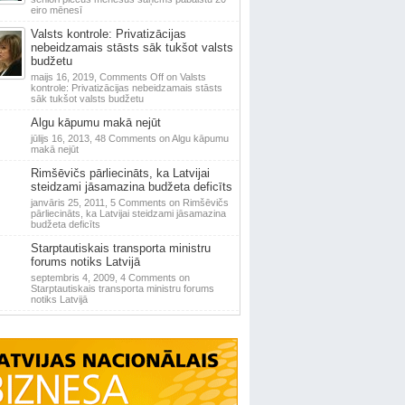
eiro mēnesī
Valsts kontrole: Privatizācijas
nebeidzamais stāsts sāk tukšot valsts
budžetu
maijs 16, 2019,
Comments Off
on Valsts
kontrole: Privatizācijas nebeidzamais stāsts
sāk tukšot valsts budžetu
Algu kāpumu makā nejūt
jūlijs 16, 2013,
48 Comments
on Algu kāpumu
makā nejūt
Rimšēvičs pārliecināts, ka Latvijai
steidzami jāsamazina budžeta deficīts
janvāris 25, 2011,
5 Comments
on Rimšēvičs
pārliecināts, ka Latvijai steidzami jāsamazina
budžeta deficīts
Starptautiskais transporta ministru
forums notiks Latvijā
septembris 4, 2009,
4 Comments
on
Starptautiskais transporta ministru forums
notiks Latvijā