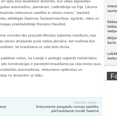
 arī laba ziņa tautiešiem ārzemēs, kuri vēlas atgriezties
Intere
ājušies automašīnu, piemēram, Lielbritānijā vai Īrijā. Likuma
namie
amazinās izdevumus saistībā ar stūres maiņu,” iepriekš
jektu atbildīgās Saeimas Tautsaimniecības, agrārās, vides un
Kādas
komisijas priekšsēdētājs Romāns Naudiņš.
tiešsa
skatīju
kuma normām tiks precizēti Ministru kabineta noteikumi, kas
Miljo
as stūres atrašanās puse nebūs jāmaina, bet mašīnai būs
Karlo
prasībām, lai braukšana uz ceļa būtu droša.
Labāk
patlaban noteic, ka Latvijā ir aizliegts reģistrēt mehāniskos
skatīju
s pēc konstrukcijas ir paredzēti braukšanai pa ceļa kreiso pusi,
ecializētās automašīnas, vēsturiskos spēkratus un
F
stas no ārzemēm uz laiku.
Nākošais raksts >
iesā
Instruments piespiedu nomas saistību
pārtraukšanai nonāk Saeimā