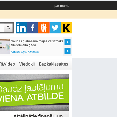
par mums
Naudas glabāšana mājās var izmaksāt
Katrs desmitais mājok
simtiem eiro gadā
pieteikums tiek noraid
kredītvēstures dēļ
Aktuālā ziņa
,
Finanses
Aktuālā ziņa
,
Finanses
V&Video
Viedokļi
Bez kaklasaites