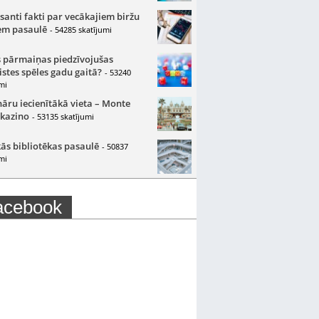
santi fakti par vecākajiem biržu
m pasaulē
- 54285 skatījumi
 pārmaiņas piedzīvojušas
istes spēles gadu gaitā?
- 53240
mi
nāru iecienītākā vieta – Monte
 kazino
- 53135 skatījumi
ās bibliotēkas pasaulē
- 50837
mi
acebook