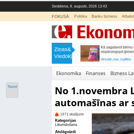
Sestdiena, 8. augusts, 2026 13:43
FOKUSĀ:
Politika
Banku bizness
Atbals
>
Labklājības ministrija rosina reformēt
Kā sagatavot bērnu sko
Ziņas&
un būtiski uzlabot vecāku pabalstu
nepārslogojot ģimene
Viedokļi
<
Aktuālā ziņa
,
Ekonomika
Aktuālā ziņa
,
Izglītība
Ekonomika
Finanses
Bizness Lat
No 1.novembra La
Tweet
automašīnas ar s
1971 skatījumi
Kategorijas
Likumdošana
Atslēgvārdi