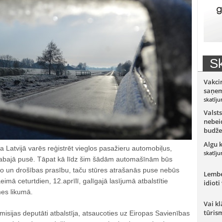
Sk
Vakci
saņem
skatīju
Valsts
nebeid
budže
Algu 
Latvijā varēs reģistrēt vieglos pasažieru automobiļus,
skatīju
labajā pusē. Tāpat kā līdz šim šādām automašīnām būs
sko un drošības prasību, taču stūres atrašanās puse nebūs
Lember
imā ceturtdien, 12.aprīlī, galīgajā lasījumā atbalstītie
idioti
mes likumā.
Vai kl
tūris
isijas deputāti atbalstīja, atsaucoties uz Eiropas Savienības