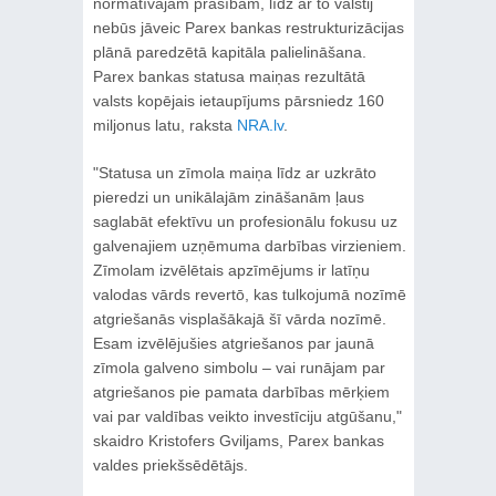
normatīvajām prasībām, līdz ar to valstij
nebūs jāveic Parex bankas restrukturizācijas
plānā paredzētā kapitāla palielināšana.
Parex bankas statusa maiņas rezultātā
valsts kopējais ietaupījums pārsniedz 160
miljonus latu, raksta
NRA.lv
.
"Statusa un zīmola maiņa līdz ar uzkrāto
pieredzi un unikālajām zināšanām ļaus
saglabāt efektīvu un profesionālu fokusu uz
galvenajiem uzņēmuma darbības virzieniem.
Zīmolam izvēlētais apzīmējums ir latīņu
valodas vārds revertō, kas tulkojumā nozīmē
atgriešanās visplašākajā šī vārda nozīmē.
Esam izvēlējušies atgriešanos par jaunā
zīmola galveno simbolu – vai runājam par
atgriešanos pie pamata darbības mērķiem
vai par valdības veikto investīciju atgūšanu,"
skaidro Kristofers Gviljams, Parex bankas
valdes priekšsēdētājs.