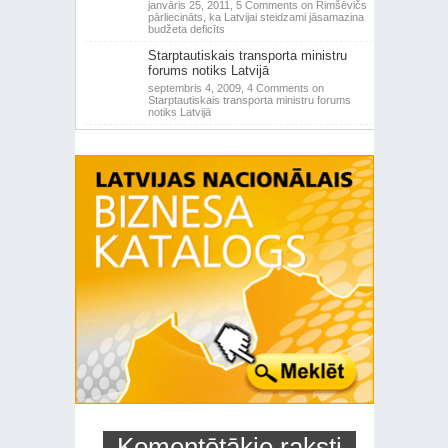
janvāris 25, 2011,
5 Comments
on Rimšēvičs
pārliecināts, ka Latvijai steidzami jāsamazina
budžeta deficīts
Starptautiskais transporta ministru
forums notiks Latvijā
septembris 4, 2009,
4 Comments
on
Starptautiskais transporta ministru forums
notiks Latvijā
Komentētākie raksti