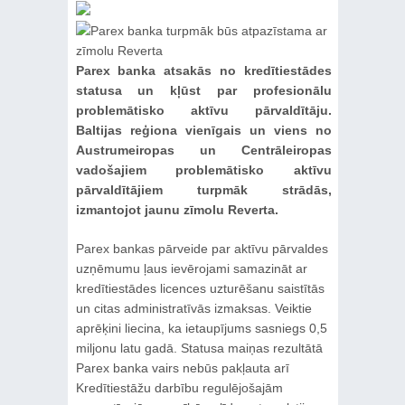
Parex banka atsakās no kredītiestādes
statusa un kļūst par profesionālu
problemātisko aktīvu pārvaldītāju.
Baltijas reģiona vienīgais un viens no
Austrumeiropas un Centrāleiropas
vadošajiem problemātisko aktīvu
pārvaldītājiem turpmāk strādās,
izmantojot jaunu zīmolu Reverta.
Parex bankas pārveide par aktīvu pārvaldes
uzņēmumu ļaus ievērojami samazināt ar
kredītiestādes licences uzturēšanu saistītās
un citas administratīvās izmaksas. Veiktie
aprēķini liecina, ka ietaupījums sasniegs 0,5
miljonu latu gadā. Statusa maiņas rezultātā
Parex banka vairs nebūs pakļauta arī
Kredītiestāžu darbību regulējošajām