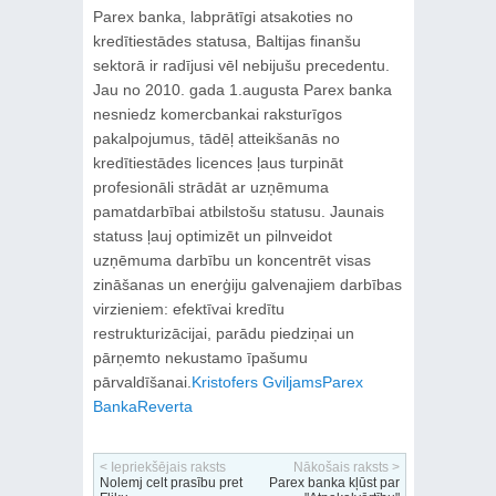
Parex banka, labprātīgi atsakoties no
kredītiestādes statusa, Baltijas finanšu
sektorā ir radījusi vēl nebijušu precedentu.
Jau no 2010. gada 1.augusta Parex banka
nesniedz komercbankai raksturīgos
pakalpojumus, tādēļ atteikšanās no
kredītiestādes licences ļaus turpināt
profesionāli strādāt ar uzņēmuma
pamatdarbībai atbilstošu statusu. Jaunais
statuss ļauj optimizēt un pilnveidot
uzņēmuma darbību un koncentrēt visas
zināšanas un enerģiju galvenajiem darbības
virzieniem: efektīvai kredītu
restrukturizācijai, parādu piedziņai un
pārņemto nekustamo īpašumu
pārvaldīšanai.
Kristofers Gviljams
Parex
Banka
Reverta
< Iepriekšējais raksts
Nākošais raksts >
Nolemj celt prasību pret
Parex banka kļūst par