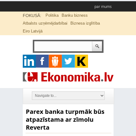
par mums
FOKUSĀ:
Politika
Banku bizness
Atbalsts uzņēmējdarbībai
Biznesa izglītība
Eiro Latvijā
Parex banka turpmāk būs
atpazīstama ar zīmolu
Reverta