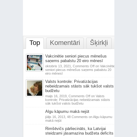
Top
Komentāri
Šķirkļi
Vakcinētie seniori piecus mēnešus
saņems pabalstu 20 eiro mēnesī
oktobris 13, 2021,
Comments Off
on Vakcinētie
seniori piecus mēnešus saņems pabalstu 20
eiro mēnesī
Valsts kontrole: Privatizācijas
nebeidzamais stāsts sāk tukšot valsts
budžetu
maijs 16, 2019,
Comments Off
on Valsts
kontrole: Privatizācijas nebeidzamais stāsts
sāk tukšot valsts budžetu
Algu kāpumu makā nejūt
jūlijs 16, 2013,
48 Comments
on Algu kāpumu
makā nejūt
Rimšēvičs pārliecināts, ka Latvijai
steidzami jāsamazina budžeta deficīts