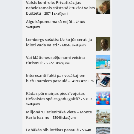
Valsts kontrole: Privatizācijas
nebeidzamais stāsts sāk tukšot valsts
budžetu
- 28741 skatījumi
Algu kāpumu makā nejūt
- 78108
skatījumi
Lembergs sašutis: Uz ko jūs cerat, ja
idioti vada valsti?
- 68616 skatījumi
Vai klātienes spēļu nami veicina
tūrismu?
- 55651 skatījumi
Interesanti fakti par vecākajiem
biržu namiem pasaulē
- 54198 skatījumi
Kādas pārmaiņas piedzīvojušas
tiešsaistes spēles gadu gaitā?
- 53153
skatījumi
Miljonāru iecienītākā vieta – Monte
Karlo kazino
- 53046 skatījumi
Labākās bibliotēkas pasaulē
- 50748