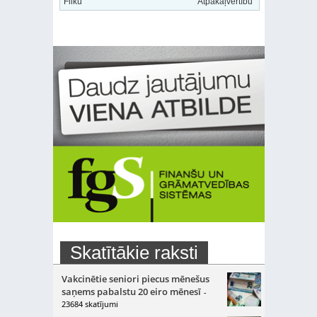
Fliku
"Atpakaļvērtību"
Skatītākie raksti
Vakcinētie seniori piecus mēnešus
saņems pabalstu 20 eiro mēnesī
-
23684 skatījumi