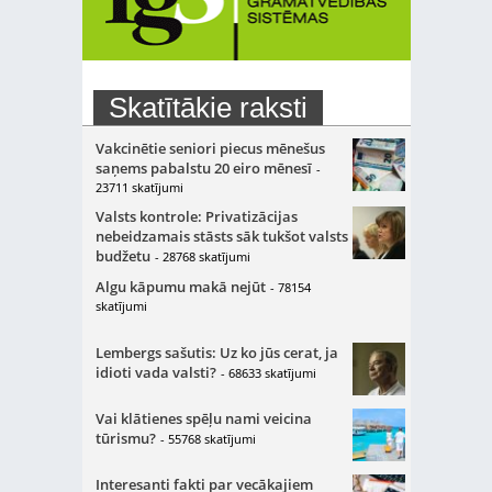
Skatītākie raksti
Vakcinētie seniori piecus mēnešus
saņems pabalstu 20 eiro mēnesī
-
23711 skatījumi
Valsts kontrole: Privatizācijas
nebeidzamais stāsts sāk tukšot valsts
budžetu
- 28768 skatījumi
Algu kāpumu makā nejūt
- 78154
skatījumi
Lembergs sašutis: Uz ko jūs cerat, ja
idioti vada valsti?
- 68633 skatījumi
Vai klātienes spēļu nami veicina
tūrismu?
- 55768 skatījumi
Interesanti fakti par vecākajiem