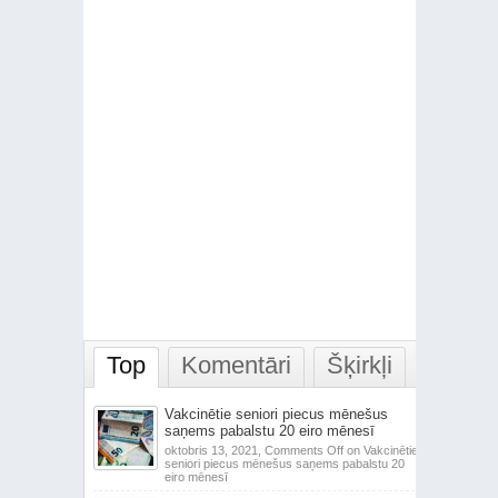
Top
Komentāri
Šķirkļi
Vakcinētie seniori piecus mēnešus
saņems pabalstu 20 eiro mēnesī
oktobris 13, 2021,
Comments Off
on Vakcinētie
seniori piecus mēnešus saņems pabalstu 20
eiro mēnesī