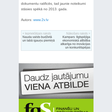
dokumentu ratificēs, tad jaunie noteikumi
stāsies spēkā no 2013. gada.
Autors:
www.2v.lv
< Iepriekšējais raksts
Nākošais raksts >
Nauda valsts budžetā
Kampars: Ilgtspējīga
un labā igauņu piemiņā
ekonomiskā attīstība
atkarīga no inovācijas
un konkurētspējas