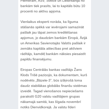
Piemēram, ASV, Šveicē un Lielbritānijā no
bankām tiek prasīts, lai to kapitāls būtu 10
procenti no aktīvu apjoma.
Vienlaikus eksperti norāda, ka līguma
stāšanās spēkā var ievērojami samazināt
pašlaik jau tāpat zemos kreditēšanas
apjomus, jo daudzām bankām Eiropā, Āzijā
un Amerikas Savienotajās Valstīs pašlaik ir
zemāks kapitāla attiecības pret aktīviem
rādītājs, kamdēļ bankām nāksies piesaistīt
papildu finansējumu.
Eiropas Centrālās bankas vadītājs Žans
Klods Trišē paziņojis, ka dokumentam, kurš
nodēvēts „Bāzele-3”, būs izšķirošā loma
daudz stabilākas globālās finanšu sistēmas
izveidē. Tagad vienošanos nepieciešams
parakstīt G20 valstu vadītājiem grupas
nākamajā samitā, kas šīgada novembrī
notiks Dienvidkorejā. Ja valstu līderi