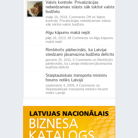
Valsts kontrole: Privatizācijas
nebeidzamais stāsts sāk tukšot valsts
budžetu
maijs 16, 2019,
Comments Off
on Valsts
kontrole: Privatizācijas nebeidzamais stāsts
sāk tukšot valsts budžetu
Algu kāpumu makā nejūt
jūlijs 16, 2013,
48 Comments
on Algu kāpumu
makā nejūt
Rimšēvičs pārliecināts, ka Latvijai
steidzami jāsamazina budžeta deficīts
janvāris 25, 2011,
5 Comments
on Rimšēvičs
pārliecināts, ka Latvijai steidzami jāsamazina
budžeta deficīts
Starptautiskais transporta ministru
forums notiks Latvijā
septembris 4, 2009,
4 Comments
on
Starptautiskais transporta ministru forums
notiks Latvijā