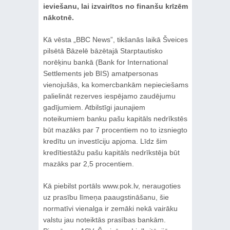
ieviešanu, lai izvairītos no finanšu krīzēm
nākotnē.
Kā vēsta „BBC News”, tikšanās laikā Šveices
pilsētā Bāzelē bāzētajā Starptautisko
norēķinu bankā (Bank for International
Settlements jeb BIS) amatpersonas
vienojušās, ka komercbankām nepieciešams
palielināt rezerves iespējamo zaudējumu
gadījumiem. Atbilstīgi jaunajiem
noteikumiem banku pašu kapitāls nedrīkstēs
būt mazāks par 7 procentiem no to izsniegto
kredītu un investīciju apjoma. Līdz šim
kredītiestāžu pašu kapitāls nedrīkstēja būt
mazāks par 2,5 procentiem.
Kā piebilst portāls www.pok.lv, neraugoties
uz prasību līmeņa paaugstināšanu, šie
normatīvi vienalga ir zemāki nekā vairāku
valstu jau noteiktās prasības bankām.