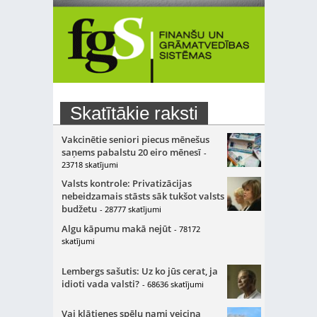
Skatītākie raksti
Vakcinētie seniori piecus mēnešus
saņems pabalstu 20 eiro mēnesī
-
23718 skatījumi
Valsts kontrole: Privatizācijas
nebeidzamais stāsts sāk tukšot valsts
budžetu
- 28777 skatījumi
Algu kāpumu makā nejūt
- 78172
skatījumi
Lembergs sašutis: Uz ko jūs cerat, ja
idioti vada valsti?
- 68636 skatījumi
Vai klātienes spēļu nami veicina