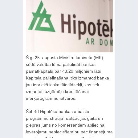
Š.g. 25. augusta Ministru kabineta (MK)
sēdē valdība lēma palielināt bankas
pamatkapitālu par 43,29 miljoniem latu.
Kapitāla palielināšanai tiks izmantoti bankā
jau iepriekš ieskaitītie līdzekļi, kas tiek
izmantoti uzņēmēju kreditēšanai
mērķprogrammu ietvaros.
Šobrīd Hipotēku bankas atbalsta
programmu straujā realizācijas gaita un
pieprasījums no komersantiem apliecina
ievērojamu nepieciešamību pēc finansējuma