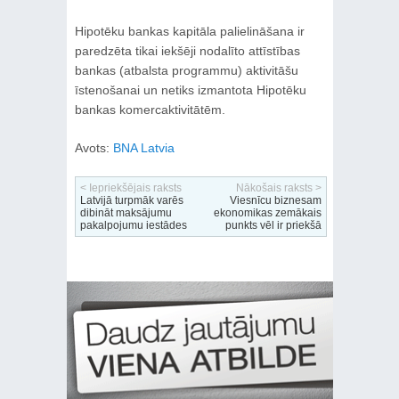
Hipotēku bankas kapitāla palielināšana ir
paredzēta tikai iekšēji nodalīto attīstības
bankas (atbalsta programmu) aktivitāšu
īstenošanai un netiks izmantota Hipotēku
bankas komercaktivitātēm.
Avots:
BNA Latvia
< Iepriekšējais raksts
Nākošais raksts >
Latvijā turpmāk varēs
Viesnīcu biznesam
dibināt maksājumu
ekonomikas zemākais
pakalpojumu iestādes
punkts vēl ir priekšā