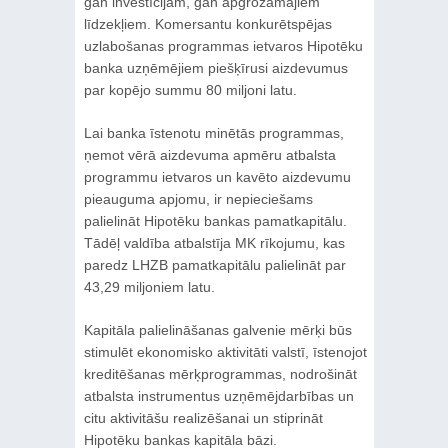
gan investīcijām, gan apgrozāmajiem
līdzekļiem. Komersantu konkurētspējas
uzlabošanas programmas ietvaros Hipotēku
banka uzņēmējiem piešķīrusi aizdevumus
par kopējo summu 80 miljoni latu.
Lai banka īstenotu minētās programmas,
ņemot vērā aizdevuma apmēru atbalsta
programmu ietvaros un kavēto aizdevumu
pieauguma apjomu, ir nepieciešams
palielināt Hipotēku bankas pamatkapitālu.
Tādēļ valdība atbalstīja MK rīkojumu, kas
paredz LHZB pamatkapitālu palielināt par
43,29 miljoniem latu.
Kapitāla palielināšanas galvenie mērķi būs
stimulēt ekonomisko aktivitāti valstī, īstenojot
kreditēšanas mērķprogrammas, nodrošināt
atbalsta instrumentus uzņēmējdarbības un
citu aktivitāšu realizēšanai un stiprināt
Hipotēku bankas kapitāla bāzi.