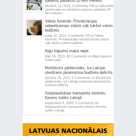
saņems pabalstu 20 eiro mēnesī
oktobris 13, 2021,
Comments Off
on Vakcinētie
seniori piecus mēnešus saņems pabalstu 20
eiro mēnesī
Valsts kontrole: Privatizācijas
nebeidzamais stāsts sāk tukšot valsts
budžetu
maijs 16, 2019,
Comments Off
on Valsts
kontrole: Privatizācijas nebeidzamais stāsts
sāk tukšot valsts budžetu
Algu kāpumu makā nejūt
jūlijs 16, 2013,
48 Comments
on Algu kāpumu
makā nejūt
Rimšēvičs pārliecināts, ka Latvijai
steidzami jāsamazina budžeta deficīts
janvāris 25, 2011,
5 Comments
on Rimšēvičs
pārliecināts, ka Latvijai steidzami jāsamazina
budžeta deficīts
Starptautiskais transporta ministru
forums notiks Latvijā
septembris 4, 2009,
4 Comments
on
Starptautiskais transporta ministru forums
notiks Latvijā