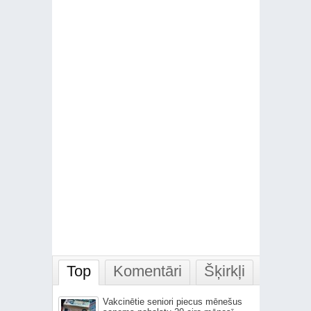
Top
Komentāri
Šķirkļi
Vakcinētie seniori piecus mēnešus