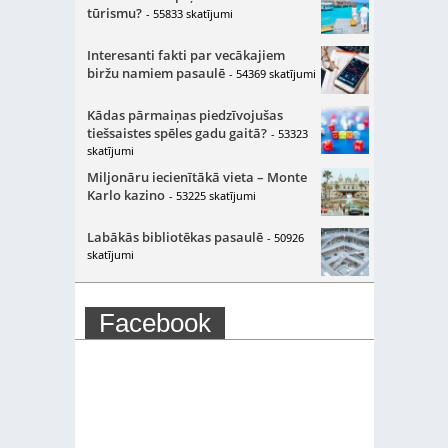
tūrismu?
- 55833 skatījumi
Interesanti fakti par vecākajiem
biržu namiem pasaulē
- 54369 skatījumi
Kādas pārmaiņas piedzīvojušas
tiešsaistes spēles gadu gaitā?
- 53323
skatījumi
Miljonāru iecienītākā vieta – Monte
Karlo kazino
- 53225 skatījumi
Labākās bibliotēkas pasaulē
- 50926
skatījumi
Facebook