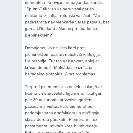
demontēta. Krievijas propagandas kanāls
“Sputņik” tik vien kā sēru vēsti par šo
notikumu izplatīja, retoriski vaicājot: “Vai
patiešām tā nav vienkārša varas patvaļa, bet
gan atklāta kara sākums pret padomju
pieminekļiem?”
Domājams, ka ne. Īsts karš pret
pieminekļiem pašlaik notiek ASV, Beļģijā,
Lielbritānijā. Tur tos gāž apkārt, aplej ar
krāsu, demolē. Melnādainie iznīcina
baltādaino simbolus. Citas problēmas.
Turpretī pie mums viss notiek saskaņā ar
likumu un starpvalstu līgumiem. Kaut gan
pēc 30 atjaunotās brīvvalsts gadiem
patiešām ir vietas, kuru piemērotību
padomju varas artefaktiem un mūžīgajai
slavai derētu pārskatīt. Piemēram – uz
postamenta uzliktais kara bumbvedējs
Ķekavas novada Skultes ciemā. Ar