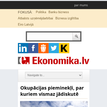
par mums
FOKUSĀ:
Politika
Banku bizness
Atbalsts uzņēmējdarbībai
Biznesa izglītība
Eiro Latvijā
Okupācijas pieminekļi, par
kuriem vismaz jādiskutē