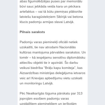
abas līgumslēdzējas puses par memoriālu
būvi sauc jebkāda veida kara un pēckara
artefaktus – vai tā būtu piemiņas plāksnīte
latviešu karagūstekņiem Sibīrijā vai betona
klucis padomju armijas slavai Latvijā.
Pilnais saraksts
Padomju varas pieminekļi oficiāli netiek
uzskaitīti, tie nav atrodami Nacionālās
kultūras mantojuma pārvaldes sarakstos. Un
tomēr – kā iespējamu sensitīvu diplomātisku
attiecību objekti tie ir apzināti. Šo darbu
veikusi biedrība “Brāļu kapu komiteja”, kas
Aizsardzības ministrijas deleģējuma ietvaros
veic arī Krievijas apbedījumu vietu uzskaiti
un monitoringu Latvijā.
Pēc Neatkarīgās lūguma pārskatu par 313
joprojām esošiem padomju varas
uzstādītiem pieminekļiem un ierīkotām