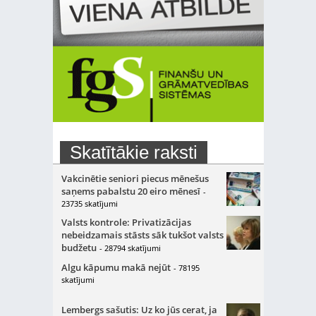
Skatītākie raksti
Vakcinētie seniori piecus mēnešus
saņems pabalstu 20 eiro mēnesī
-
23735 skatījumi
Valsts kontrole: Privatizācijas
nebeidzamais stāsts sāk tukšot valsts
budžetu
- 28794 skatījumi
Algu kāpumu makā nejūt
- 78195
skatījumi
Lembergs sašutis: Uz ko jūs cerat, ja