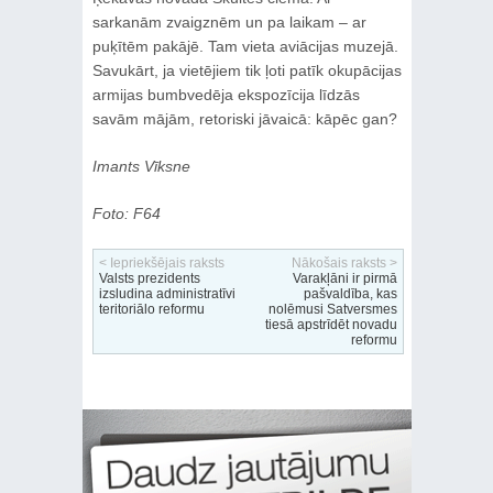
sarkanām zvaigznēm un pa laikam ‒ ar
puķītēm pakājē. Tam vieta aviācijas muzejā.
Savukārt, ja vietējiem tik ļoti patīk okupācijas
armijas bumbvedēja ekspozīcija līdzās
savām mājām, retoriski jāvaicā: kāpēc gan?
Imants Vīksne
Foto: F64
< Iepriekšējais raksts
Nākošais raksts >
Valsts prezidents
Varakļāni ir pirmā
izsludina administratīvi
pašvaldība, kas
teritoriālo reformu
nolēmusi Satversmes
tiesā apstrīdēt novadu
reformu