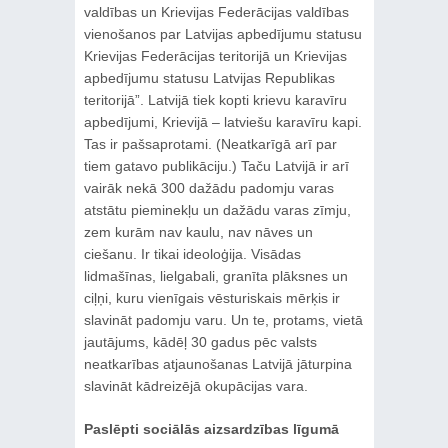
valdības un Krievijas Federācijas valdības
vienošanos par Latvijas apbedījumu statusu
Krievijas Federācijas teritorijā un Krievijas
apbedījumu statusu Latvijas Republikas
teritorijā”. Latvijā tiek kopti krievu karavīru
apbedījumi, Krievijā ‒ latviešu karavīru kapi.
Tas ir pašsaprotami. (Neatkarīgā arī par
tiem gatavo publikāciju.) Taču Latvijā ir arī
vairāk nekā 300 dažādu padomju varas
atstātu pieminekļu un dažādu varas zīmju,
zem kurām nav kaulu, nav nāves un
ciešanu. Ir tikai ideoloģija. Visādas
lidmašīnas, lielgabali, granīta plāksnes un
ciļņi, kuru vienīgais vēsturiskais mērķis ir
slavināt padomju varu. Un te, protams, vietā
jautājums, kādēļ 30 gadus pēc valsts
neatkarības atjaunošanas Latvijā jāturpina
slavināt kādreizējā okupācijas vara.
Paslēpti sociālās aizsardzības līgumā