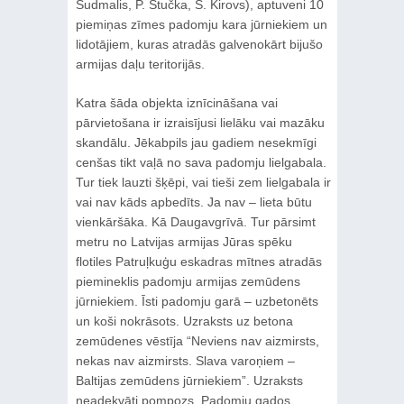
Sudmalis, P. Stučka, S. Kirovs), aptuveni 10
piemiņas zīmes padomju kara jūrniekiem un
lidotājiem, kuras atradās galvenokārt bijušo
armijas daļu teritorijās.
Katra šāda objekta iznīcināšana vai
pārvietošana ir izraisījusi lielāku vai mazāku
skandālu. Jēkabpils jau gadiem nesekmīgi
cenšas tikt vaļā no sava padomju lielgabala.
Tur tiek lauzti šķēpi, vai tieši zem lielgabala ir
vai nav kāds apbedīts. Ja nav – lieta būtu
vienkāršāka. Kā Daugavgrīvā. Tur pārsimt
metru no Latvijas armijas Jūras spēku
flotiles Patruļkuģu eskadras mītnes atradās
piemineklis padomju armijas zemūdens
jūrniekiem. Īsti padomju garā – uzbetonēts
un koši nokrāsots. Uzraksts uz betona
zemūdenes vēstīja “Neviens nav aizmirsts,
nekas nav aizmirsts. Slava varoņiem –
Baltijas zemūdens jūrniekiem”. Uzraksts
neadekvāti pompozs. Padomju gados