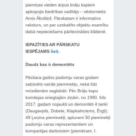
piemiņas vietām ārpus brāļu kapiem
apkopojis biedrības vadītājs – vēsturnieks
Arnis Āboltiņš. Pārskatam ir informatīvs
raksturs, un par uzskaitīto objektu esamību
dabā nepieciešams pārliecināties klātienē.
IEPAZĪTIES AR PĀRSKATU
IESPĒJAMS
šeit
.
Daudz kas ir demontēts
Pēckara gados padomju varas godam
sabūvēts vairāk pieminekļu, nekā līdz
mūsdienām saglabāti. Pēc Brāļu kapu
komitejas sniegtajām ziņām, no 1990. līdz
2017. gadam nojaukti un demontēti 4 tanki
(Daugavpils, Dobele, Klapkalnciems, Ērgļi);
49 Ļeņina pieminekļi; aptuveni 30 pieminekļi
padomju varas reprezentantiem un
kompartijas darboņiem (piemēram, I.