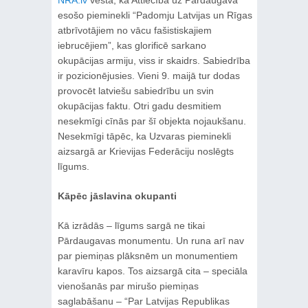
NRA.lv
vēsta, ka Attiecībā uz Pārdaugavā
esošo pieminekli “Padomju Latvijas un Rīgas
atbrīvotājiem no vācu fašistiskajiem
iebrucējiem”, kas glorificē sarkano
okupācijas armiju, viss ir skaidrs. Sabiedrība
ir pozicionējusies. Vieni 9. maijā tur dodas
provocēt latviešu sabiedrību un svin
okupācijas faktu. Otri gadu desmitiem
nesekmīgi cīnās par šī objekta nojaukšanu.
Nesekmīgi tāpēc, ka Uzvaras pieminekli
aizsargā ar Krievijas Federāciju noslēgts
līgums.
Kāpēc jāslavina okupanti
Kā izrādās ‒ līgums sargā ne tikai
Pārdaugavas monumentu. Un runa arī nav
par piemiņas plāksnēm un monumentiem
karavīru kapos. Tos aizsargā cita ‒ speciāla
vienošanās par mirušo piemiņas
saglabāšanu ‒ “Par Latvijas Republikas