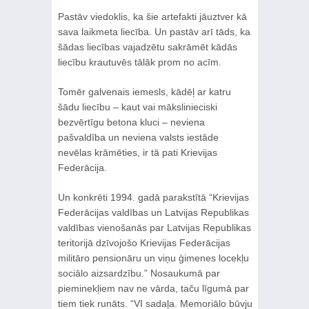
Pastāv viedoklis, ka šie artefakti jāuztver kā
sava laikmeta liecība. Un pastāv arī tāds, ka
šādas liecības vajadzētu sakrāmēt kādās
liecību krautuvēs tālāk prom no acīm.
Tomēr galvenais iemesls, kādēļ ar katru
šādu liecību – kaut vai mākslinieciski
bezvērtīgu betona kluci – neviena
pašvaldība un neviena valsts iestāde
nevēlas krāmēties, ir tā pati Krievijas
Federācija.
Un konkrēti 1994. gadā parakstītā “Krievijas
Federācijas valdības un Latvijas Republikas
valdības vienošanās par Latvijas Republikas
teritorijā dzīvojošo Krievijas Federācijas
militāro pensionāru un viņu ģimenes locekļu
sociālo aizsardzību.” Nosaukumā par
pieminekļiem nav ne vārda, taču līgumā par
tiem tiek runāts. “VI sadaļa. Memoriālo būvju