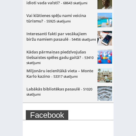
idioti vada valsti?
- 68643 skatījumi
Vai klātienes spēļu nami veicina
tūrismu?
- 55925 skatījumi
Interesanti fakti par vecākajiem
biržu namiem pasaulē
- 54456 skatījumi
Kādas pārmaiņas piedzīvojušas
tiešsaistes spēles gadu gaitā?
- 53410
skatījumi
Miljonāru iecienītākā vieta – Monte
Karlo kazino
- 53317 skatījumi
Labākās bibliotēkas pasaulē
- 51020
skatījumi
Facebook