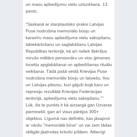
un masu apbedījumu vietu uzturēšana. 13.
pants:
“Saskaņā ar starptautisko praksi Latvijas
Puse nodrošina memoriālo būvju un
karavīru masu apbedījuma vietu sakopšanu,
labiekārtošanu un saglabāšanu Latvijas
Republikas teritorijā, kā arī neliek šķēršļus
mirušo militāro pensionāru un viņu ģimenes
locekļu apglabāšanai un apbedīšanas rituālu
veikšanai. Tādā pašā veidā Krievijas Puse
nodrošina memoriālo būvju un latviešu, līvu
un Latvijas pilsoņu, kuri gājuši bojā karu un
represiju rezultātā Krievijas Federācijas
teritorijā, apbedījuma vietu sakopšanu.””
Lūk, šis te punkts it kā aizsargā gan Uzvaras
pieminekli, gan arī visus pārējos 300+
objektus. Līgumā nav definēts, kas jāsaprot
ar vārdu “memoriālā būve” un vai zem tādas
obligāti jāatrodas kritušo pīšļiem. Attiecīgi