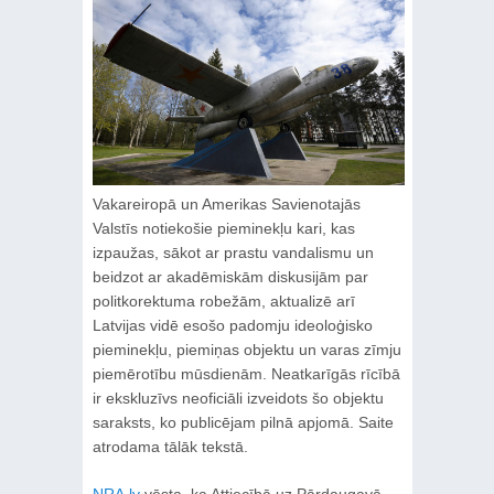
Vakareiropā un Amerikas Savienotajās
Valstīs notiekošie pieminekļu kari, kas
izpaužas, sākot ar prastu vandalismu un
beidzot ar akadēmiskām diskusijām par
politkorektuma robežām, aktualizē arī
Latvijas vidē esošo padomju ideoloģisko
pieminekļu, piemiņas objektu un varas zīmju
piemērotību mūsdienām. Neatkarīgās rīcībā
ir ekskluzīvs neoficiāli izveidots šo objektu
saraksts, ko publicējam pilnā apjomā. Saite
atrodama tālāk tekstā.