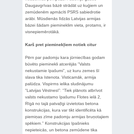
Daugavgrīvas bāzē strādāt uz kuģiem un
zemūdenēm apmācīti PSRS sabiedrotie
arābi. Mūsdienās līdzās Latvijas armijas
bāzei šādam piemineklim vieta, protams, ir
visnepiemērotākā.
Karš pret pieminekļiem notiek citur
Pērn par padomju kara jūrniecības godam
būvēto pieminekli atcerējās “Valsts
nekustamie īpašumi”, uz kuru zemes šī
slava tika īstenota. Visticamāk, armija
palūdza. Vispirms ielika sludinājumu
“Latvijas Vēstnesī”: “Tiek plānots atbrīvot
valsts nekustamo īpašumu Flotes ielā 2,
Rīgā no tajā patvaļīgi izvietotas betona
konstrukcijas, kura var tikt identificēta kā
piemiņas zīme padomju armijas bruņotajiem
spēkiem.” Konstrukcijas īpašnieks
nepieteicās, un betona zemūdene tika