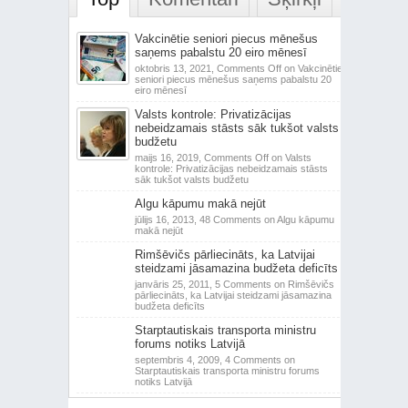
Vakcinētie seniori piecus mēnešus
saņems pabalstu 20 eiro mēnesī
oktobris 13, 2021,
Comments Off
on Vakcinētie
seniori piecus mēnešus saņems pabalstu 20
eiro mēnesī
Valsts kontrole: Privatizācijas
nebeidzamais stāsts sāk tukšot valsts
budžetu
maijs 16, 2019,
Comments Off
on Valsts
kontrole: Privatizācijas nebeidzamais stāsts
sāk tukšot valsts budžetu
Algu kāpumu makā nejūt
jūlijs 16, 2013,
48 Comments
on Algu kāpumu
makā nejūt
Rimšēvičs pārliecināts, ka Latvijai
steidzami jāsamazina budžeta deficīts
janvāris 25, 2011,
5 Comments
on Rimšēvičs
pārliecināts, ka Latvijai steidzami jāsamazina
budžeta deficīts
Starptautiskais transporta ministru
forums notiks Latvijā
septembris 4, 2009,
4 Comments
on
Starptautiskais transporta ministru forums
notiks Latvijā