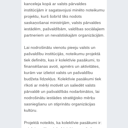
kanceleja kopā ar valsts pārvaldes
institūcijām ir sagatavojusi minēto noteikumu
projektu, kurš šobrīd tiks nodots
saskaņošanai ministrijām, valsts pārvaldes
iestādēm, pašvaldībām, valdības sociālajiem
partneriem un nevalstiskajām organizācijām.
Lai nodrošinātu vienotu pieeju valsts un
pašvaldību institūcijās, noteikumu projektā
tiek definēts, kas ir kolektīvie pasākumi, to
finansēšanas avoti, apmērs un aktivitātes,
kurām var izlietot valsts un pašvaldību
budžeta līdzekļus. Kolektīvie pasākumi tiek
rīkoti ar mērķi motivēt un saliedēt valsts
pārvaldē un pašvaldībās nodarbinātos, lai
nodrošinātu iestādes stratēģisko mērķu
sasniegšanu un stiprinātu organizācijas
kultūru.
Projektā noteikts, ka kolektīvie pasākumi ir: