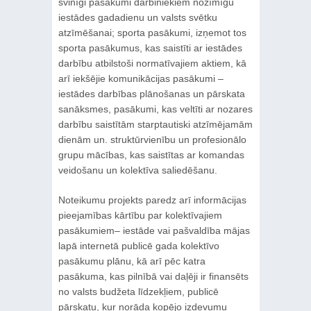
svinīgi pasākumi darbiniekiem nozīmīgu
iestādes gadadienu un valsts svētku
atzīmēšanai; sporta pasākumi, izņemot tos
sporta pasākumus, kas saistīti ar iestādes
darbību atbilstoši normatīvajiem aktiem, kā
arī iekšējie komunikācijas pasākumi –
iestādes darbības plānošanas un pārskata
sanāksmes, pasākumi, kas veltīti ar nozares
darbību saistītām starptautiski atzīmējamām
dienām un. struktūrvienību un profesionālo
grupu mācības, kas saistītas ar komandas
veidošanu un kolektīva saliedēšanu.
Noteikumu projekts paredz arī informācijas
pieejamības kārtību par kolektīvajiem
pasākumiem– iestāde vai pašvaldība mājas
lapā internetā publicē gada kolektīvo
pasākumu plānu, kā arī pēc katra
pasākuma, kas pilnībā vai daļēji ir finansēts
no valsts budžeta līdzekļiem, publicē
pārskatu, kur norāda kopējo izdevumu