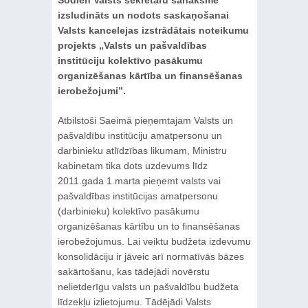
izsludināts un nodots saskaņošanai
Valsts kancelejas izstrādātais noteikumu
projekts „Valsts un pašvaldības
institūciju kolektīvo pasākumu
organizēšanas kārtība un finansēšanas
ierobežojumi”.
Atbilstoši Saeimā pieņemtajam Valsts un
pašvaldību institūciju amatpersonu un
darbinieku atlīdzības likumam, Ministru
kabinetam tika dots uzdevums līdz
2011.gada 1.marta pieņemt valsts vai
pašvaldības institūcijas amatpersonu
(darbinieku) kolektīvo pasākumu
organizēšanas kārtību un to finansēšanas
ierobežojumus. Lai veiktu budžeta izdevumu
konsolidāciju ir jāveic arī normatīvās bāzes
sakārtošanu, kas tādējādi novērstu
nelietderīgu valsts un pašvaldību budžeta
līdzekļu izlietojumu. Tādējādi Valsts