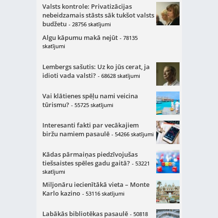
Valsts kontrole: Privatizācijas
nebeidzamais stāsts sāk tukšot valsts
budžetu
- 28756 skatījumi
Algu kāpumu makā nejūt
- 78135
skatījumi
Lembergs sašutis: Uz ko jūs cerat, ja
idioti vada valsti?
- 68628 skatījumi
Vai klātienes spēļu nami veicina
tūrismu?
- 55725 skatījumi
Interesanti fakti par vecākajiem
biržu namiem pasaulē
- 54266 skatījumi
Kādas pārmaiņas piedzīvojušas
tiešsaistes spēles gadu gaitā?
- 53221
skatījumi
Miljonāru iecienītākā vieta – Monte
Karlo kazino
- 53116 skatījumi
Labākās bibliotēkas pasaulē
- 50818