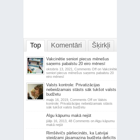
Top
Komentāri
Šķirkļi
Vakcinētie seniori piecus mēnešus
saņems pabalstu 20 eiro mēnesī
oktobris 13, 2021,
Comments Off
on Vakcinētie
seniori piecus mēnešus saņems pabalstu 20
eiro mēnesī
Valsts kontrole: Privatizācijas
nebeidzamais stāsts sāk tukšot valsts
budžetu
maijs 16, 2019,
Comments Off
on Valsts
kontrole: Privatizācijas nebeidzamais stāsts
sāk tukšot valsts budžetu
Algu kāpumu makā nejūt
jūlijs 16, 2013,
48 Comments
on Algu kāpumu
makā nejūt
Rimšēvičs pārliecināts, ka Latvijai
steidzami jāsamazina budžeta deficīts