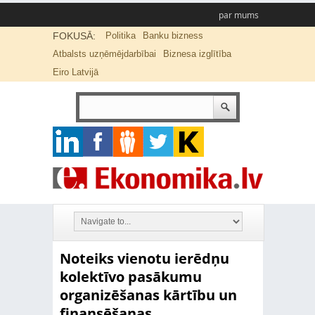
par mums
FOKUSĀ:
Politika
Banku bizness
Atbalsts uzņēmējdarbībai
Biznesa izglītība
Eiro Latvijā
Noteiks vienotu ierēdņu
kolektīvo pasākumu
organizēšanas kārtību un
finansēšanas