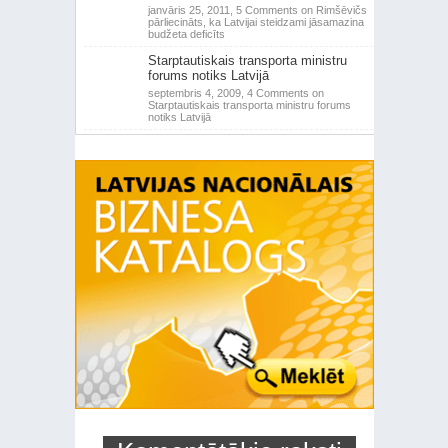
janvāris 25, 2011,
5 Comments
on Rimšēvičs
pārliecināts, ka Latvijai steidzami jāsamazina
budžeta deficīts
Starptautiskais transporta ministru
forums notiks Latvijā
septembris 4, 2009,
4 Comments
on
Starptautiskais transporta ministru forums
notiks Latvijā