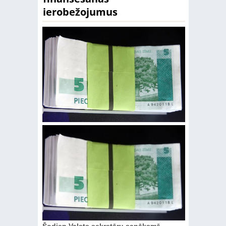
ierobežojumus
Šodien Valsts sekretāru sanāksmē