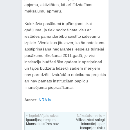
apjomu, aktivitātes, kā arī līdzdalības
maksājumu apmēru.
Kolektīvie pasākumi ir plānojami tikai
gadījumā, ja tiek nodrošināta visu ar
iestādes pamatdarbību saistīto izdevumu
izpilde. Vienlaikus jāuzsver, ka šo noteikumu
apstiprināšana negarantēs iespējas tūlītējai
pasākumu rīkošanai 2011.gadā, jo visi
institūciju budžeti šim gadam ir apstiprināti
un tajos budžeta līdzekļi šādiem mērķiem
nav paredzēti. Izstrādāto noteikumu projekts
arī nav pamats institūcijām papildu
finansējuma pieprasīšanai.
Autors:
NRA.lv
< Iepriekšējais raksts
Nākošais raksts >
Igaunijas premjers:
Vilks uzdod sniegt
Mums eirokrīzes nav
informāciju par
korupcijas risku