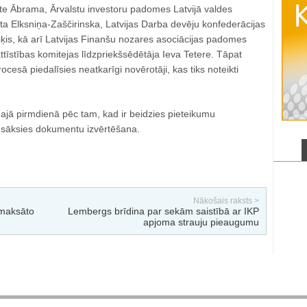
īte Ābrama, Ārvalstu investoru padomes Latvijā valdes
ta Elksniņa-Zaščirinska, Latvijas Darba devēju konfederācijas
iķis, kā arī Latvijas Finanšu nozares asociācijas padomes
attīstības komitejas līdzpriekšsēdētāja Ieva Tetere. Tāpat
cesā piedalīsies neatkarīgi novērotāji, kas tiks noteikti
ā pirmdienā pēc tam, kad ir beidzies pieteikumu
 sāksies dokumentu izvērtēšana.
Nākošais raksts >
rmaksāto
Lembergs brīdina par sekām saistībā ar IKP
apjoma strauju pieaugumu