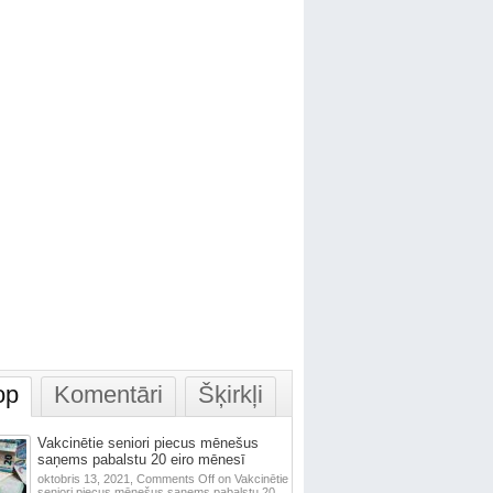
op
Komentāri
Šķirkļi
Vakcinētie seniori piecus mēnešus
saņems pabalstu 20 eiro mēnesī
oktobris 13, 2021,
Comments Off
on Vakcinētie
seniori piecus mēnešus saņems pabalstu 20