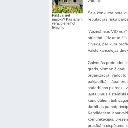
vadītāji.
Šajā konkursā noteikti
Pirkt vai īrēt
reputācijas risku pārb
mājokli? Kas jāņem
vērā, pieņemot
lēmumu
“Apzināmies VID nozīm
attīstībā, līdz ar to š
cilvēku, par kura profe
Valsts kancelejas dire
Galvenās pretendentiem
grāds, vismaz 3 gadu n
organizācijā, vadot to
pakļautībā. Tāpat pre
sadarbības pieredzi, v
jautājumus sistēmiski 
kandidātiem tiek sagai
darbības pamatprincip
Kandidātiem jāpārvald
komunikācijas, prezen
prasībām iespējams iep