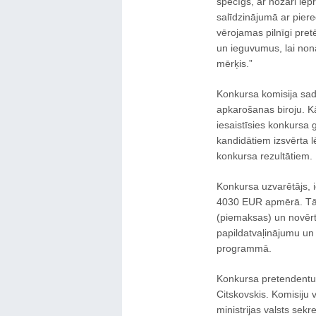
spēcīgs, ar nozari iepr
salīdzinājumā ar piere
vērojamas pilnīgi pretē
un ieguvumus, lai non
mērķis.”
Konkursa komisija sad
apkarošanas biroju. Kā
iesaistīsies konkursa 
kandidātiem izsvērta 
konkursa rezultātiem.
Konkursa uzvarētājs,
4030 EUR apmērā. Tāp
(piemaksas) un novērt
papildatvaļinājumu un 
programmā.
Konkursa pretendentu 
Citskovskis. Komisiju 
ministrijas valsts sek