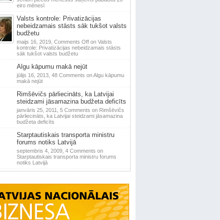
eiro mēnesī
Valsts kontrole: Privatizācijas
nebeidzamais stāsts sāk tukšot valsts
budžetu
maijs 16, 2019,
Comments Off
on Valsts
kontrole: Privatizācijas nebeidzamais stāsts
sāk tukšot valsts budžetu
Algu kāpumu makā nejūt
jūlijs 16, 2013,
48 Comments
on Algu kāpumu
makā nejūt
Rimšēvičs pārliecināts, ka Latvijai
steidzami jāsamazina budžeta deficīts
janvāris 25, 2011,
5 Comments
on Rimšēvičs
pārliecināts, ka Latvijai steidzami jāsamazina
budžeta deficīts
Starptautiskais transporta ministru
forums notiks Latvijā
septembris 4, 2009,
4 Comments
on
Starptautiskais transporta ministru forums
notiks Latvijā