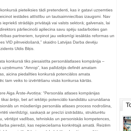
konkursā pieteiksies tādi pretendenti, kas ir gatavi uzņemties
 veicinot iestādes attīstību un tautsaimniecības izaugsmi. Nav
 iepriekš strādājis privātajā vai valsts sektorā; galvenais, lai
rektors pārliecinoši apliecina savu spēju sadarboties gan
rbības partneriem, turpinot jau veiksmīgi iesāktās reformas un
des VID pilnveidošanā,” skaidro Latvijas Darba devēju
zidents Uldis Biķis.
ta konkursā tiks piesaistīta personālatlases kompānija –
s uzņēmums “Amrop”, kas palīdzējis definēt amatam
s, aicina piedalīties konkursā potenciālos amata
ēc tam veiks to izvērtēšanu visās konkursa kārtās.
re Aiga Ārste-Avotiņa: “Personāla atlases kompānijas
e tikai ārējo, bet arī iekšējo potenciālo kandidātu uzrunāšana
T
sionāls un mūsdienīgs personāla atlases process nodrošina,
ērtēti vienlīdzīgi, saskaņā ar precīzi izstrādātu, strukturētu
, vērtējot vadības, tehniskās un personiskās kompetences,
darba pieredzi, kas nepieciešama konkrētajā amatā. Reizēm