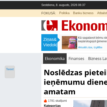
Sestdiena, 8. augusts, 2026 06:37
FOKUSĀ:
Politika
Banku bizness
Atbals
>
Labklājības ministrija rosina reformēt
Kā sagatavot bērnu sko
Ziņas&
un būtiski uzlabot vecāku pabalstu
nepārslogojot ģimene
Viedokļi
<
Aktuālā ziņa
,
Ekonomika
Aktuālā ziņa
,
Izglītība
Ekonomika
Finanses
Bizness Lat
Noslēdzas pietei
Tweet
ieņēmumu dienes
amatam
1781 skatījumi
Kategorijas