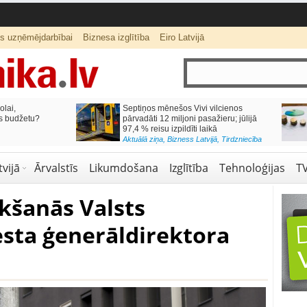
ts uzņēmējdarbībai
Biznesa izglītība
Eiro Latvijā
lai,
Septiņos mēnešos Vivi vilcienos
s budžetu?
pārvadāti 12 miljoni pasažieru; jūlijā
97,4 % reisu izpildīti laikā
Aktuālā ziņa
,
Bizness Latvijā
,
Tirdzniecība
vijā
Ārvalstīs
Likumdošana
Izglītība
Tehnoloģijas
T
kšanās Valsts
ta ģenerāldirektora