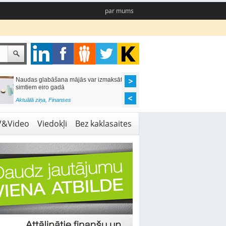
par mums
Naudas glabāšana mājās var izmaksāt
Katrs desmitais mājok
simtiem eiro gadā
pieteikums tiek noraid
kredītvēstures dēļ
Aktuālā ziņa
,
Finanses
Aktuālā ziņa
,
Finanses
V&Video
Viedokļi
Bez kaklasaites