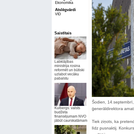
Ekonomika
Atslēgvārdi
VID
Saistītais
Labklājības
ministrija rosina
reformēt un būtiski
uzlabot vecāku
pabalstu
Šodien, 14.septembrī,
Kulbergs: valsts
ģenerāldirektora amat
budžeta
finansējumam NVO
jābūt caurskatāmam
Tiek ziņots, ka preten
līdz pusnaktij. Konkursā