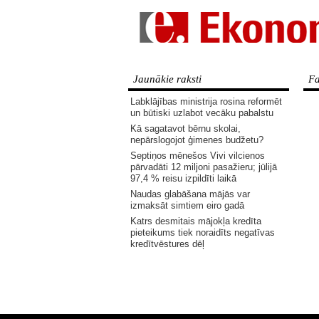
Jaunākie raksti
Fa
Labklājības ministrija rosina reformēt
un būtiski uzlabot vecāku pabalstu
Kā sagatavot bērnu skolai,
nepārslogojot ģimenes budžetu?
Septiņos mēnešos Vivi vilcienos
pārvadāti 12 miljoni pasažieru; jūlijā
97,4 % reisu izpildīti laikā
Naudas glabāšana mājās var
izmaksāt simtiem eiro gadā
Katrs desmitais mājokļa kredīta
pieteikums tiek noraidīts negatīvas
kredītvēstures dēļ