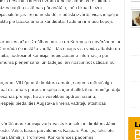
iekš nesaistīts līderis uzrāda labākus kopējos rezultātus
dzes bagātu sistēmas pārzinātāju, taču tikpat bieži ir
jas situācijas. Šo iemeslu dēļ ir būtiski izvērtēt visas iespējas
āktu pie labākā amata kandidāta. Tāds arī ir mūsu kopējs
arbosies arī ar Drošības policiju un Korupcijas novēršanas un
 norāda šo iestāžu vadītāji, tās sniegs visa veida atbalstu un
gaitā, nodrošinot komisijai nepieciešamo informāciju par
lēmuma pieņemšanai un tādējādi arī nostiprinot uzticamību
 ieņemot VID ģenerāldirektora amatu, saņems mēnešalgu
at šis amats paredz iespēju saņemt atlīdzības mainīgo daļu
ēšanas prēmiju, kā arī veselības apdrošināšanu,
iespēju piedalīties Augstākā līmeņa vadītāju attīstības
vērtēšanas komisiju vada Valsts kancelejas direktors Jānis
veido: Valsts kases pārvaldnieks Kaspars Āboliņš, Iekšlietu
retārs Dimitrijs Trofimovs, Konkurences padomes