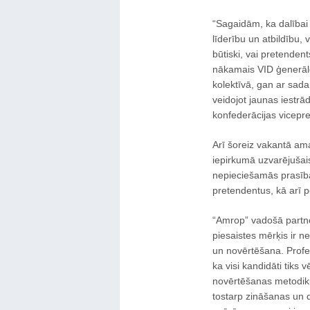
“Sagaidām, ka dalībai 
līderību un atbildību,
būtiski, vai pretendents
nākamais VID ģenerāldi
kolektīvā, gan ar sada
veidojot jaunas iestrā
konfederācijas vicepre
Arī šoreiz vakantā ama
iepirkumā uzvarējušai
nepieciešamās prasība
pretendentus, kā arī p
“Amrop” vadošā partne
piesaistes mērķis ir n
un novērtēšana. Profe
ka visi kandidāti tiks v
novērtēšanas metodiku
tostarp zināšanas un 