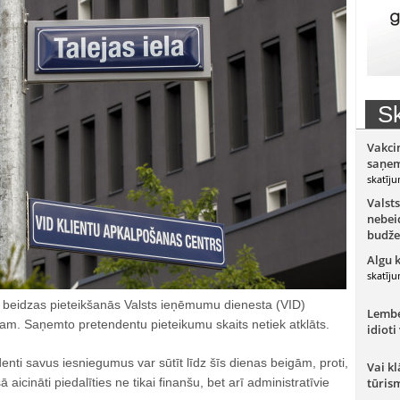
Sk
Vakci
saņem
skatīju
Valsts
nebeid
budže
Algu 
skatīju
 beidzas pieteikšanās Valsts ieņēmumu dienesta (VID)
Lember
am. Saņemto pretendentu pieteikumu skaits netiek atklāts.
idioti
denti savus iesniegumus var sūtīt līdz šīs dienas beigām, proti,
Vai kl
 aicināti piedalīties ne tikai finanšu, bet arī administratīvie
tūris