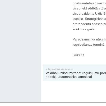
priekšsēdētāja Skaidr
vicepriekšsēdētāja Zla
viceprezidents Uldis B
locekle, Stratēģiskās 
pretendentu atlases pro
konkursa gaitā.
Paredzams, ka nākamaj
iesniegšanas termiņš,
Foto: F64
< Iepriekšējais raksts
Valdībai uzdod izstrādāt regulējumu pā
nodokļu automātiskai atmaksai