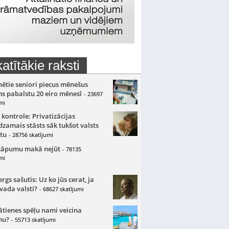
atītākie raksti
nētie seniori piecus mēnešus
s pabalstu 20 eiro mēnesī
- 23697
mi
 kontrole: Privatizācijas
zamais stāsts sāk tukšot valsts
tu
- 28756 skatījumi
kāpumu makā nejūt
- 78135
mi
gs sašutis: Uz ko jūs cerat, ja
 vada valsti?
- 68627 skatījumi
ātienes spēļu nami veicina
mu?
- 55713 skatījumi