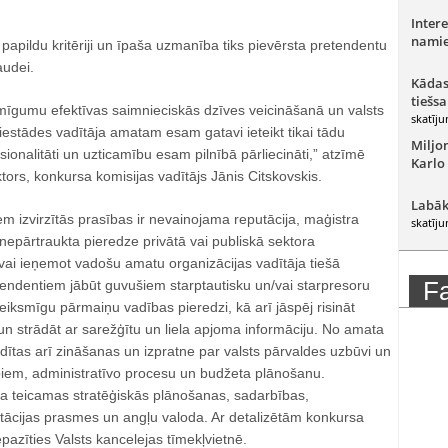
Intere
namie
 papildu kritēriji un īpaša uzmanība tiks pievērsta pretendentu
audei.
Kādas
tiešsa
īgumu efektīvas saimnieciskās dzīves veicināšanā un valsts
skatīju
īs iestādes vadītāja amatam esam gatavi ieteikt tikai tādu
Miljo
sionalitāti un uzticamību esam pilnībā pārliecināti,” atzīmē
Karlo
ktors, konkursa komisijas vadītājs Jānis Citskovskis.
Labāk
 izvirzītās prasības ir nevainojama reputācija, maģistra
skatīju
epārtraukta pieredze privātā vai publiskā sektora
 vai ieņemot vadošu amatu organizācijas vadītāja tiešā
F
tendentiem jābūt guvušiem starptautisku un/vai starpresoru
eiksmīgu pārmaiņu vadības pieredzi, kā arī jāspēj risināt
un strādāt ar sarežģītu un liela apjoma informāciju. No amata
dītas arī zināšanas un izpratne par valsts pārvaldes uzbūvi un
iem, administratīvo procesu un budžeta plānošanu.
a teicamas stratēģiskās plānošanas, sadarbības,
tācijas prasmes un angļu valoda. Ar detalizētām konkursa
azīties Valsts kancelejas tīmekļvietnē.