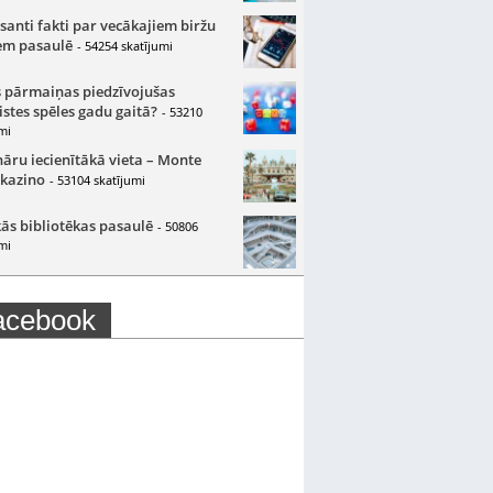
santi fakti par vecākajiem biržu
m pasaulē
- 54254 skatījumi
 pārmaiņas piedzīvojušas
istes spēles gadu gaitā?
- 53210
mi
nāru iecienītākā vieta – Monte
 kazino
- 53104 skatījumi
ās bibliotēkas pasaulē
- 50806
mi
acebook