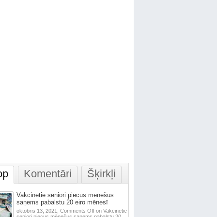
op
Komentāri
Šķirkļi
Vakcinētie seniori piecus mēnešus
saņems pabalstu 20 eiro mēnesī
oktobris 13, 2021,
Comments Off
on Vakcinētie
seniori piecus mēnešus saņems pabalstu 20