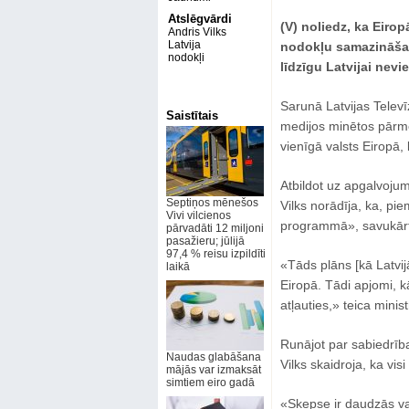
Atslēgvārdi
(V) noliedz, ka Eirop
Andris Vilks
Latvija
nodokļu samazināšan
nodokļi
līdzīgu Latvijai nevi
Sarunā Latvijas Televī
Saistītais
medijos minētos pārme
vienīgā valsts Eiropā
Atbildot uz apgalvojumu
Septiņos mēnešos
Vilks norādīja, ka, pi
Vivi vilcienos
programmā», savukārt 
pārvadāti 12 miljoni
pasažieru; jūlijā
97,4 % reisu izpildīti
«Tāds plāns [kā Latvi
laikā
Eiropā. Tādi apjomi, k
atļauties,» teica minist
Runājot par sabiedrīb
Naudas glabāšana
Vilks skaidroja, ka vis
mājās var izmaksāt
simtiem eiro gadā
«Skepse ir daudzās val