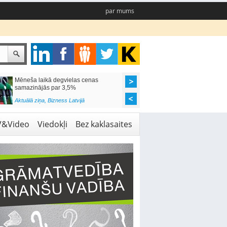
par mums
Mēneša laikā degvielas cenas
Rīgas pašvaldības sko
samazinājās par 3,5%
pieejamas 192 vietas 
Aktuālā ziņa
,
Bizness Latvijā
Aktuālā ziņa
,
Izglītība
V&Video
Viedokļi
Bez kaklasaites