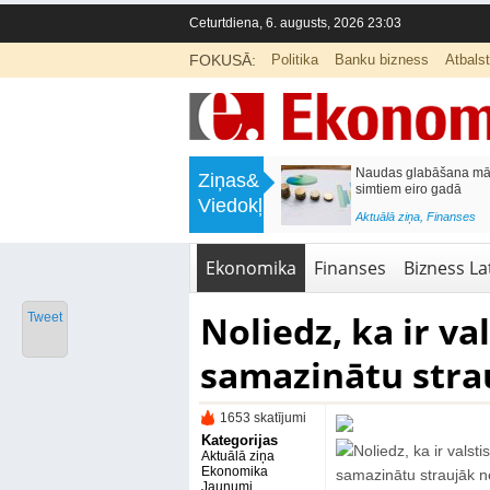
Ceturtdiena, 6. augusts, 2026 23:03
FOKUSĀ:
Politika
Banku bizness
Atbals
>
Septiņos mēnešos Vivi vilcienos
Naudas glabāšana māj
Ziņas&
pārvadāti 12 miljoni pasažieru; jūlijā
simtiem eiro gadā
Viedokļi
97,4 % reisu izpildīti laikā
<
Aktuālā ziņa
,
Finanses
Aktuālā ziņa
,
Bizness Latvijā
,
Tirdzniecība
Ekonomika
Finanses
Bizness Lat
Noliedz, ka ir va
Tweet
samazinātu strau
1653 skatījumi
Kategorijas
Aktuālā ziņa
Ekonomika
Jaunumi