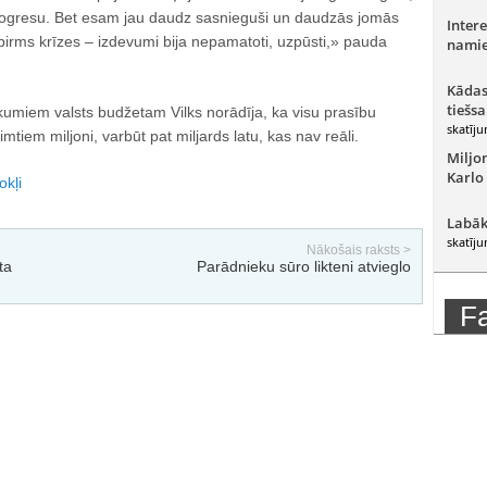
progresu. Bet esam jau daudz sasnieguši un daudzās jomās
Intere
pirms krīzes – izdevumi bija nepamatoti, uzpūsti,» pauda
namie
Kādas
tiešsa
ikumiem valsts budžetam Vilks norādīja, ka visu prasību
skatīju
imtiem miljoni, varbūt pat miljards latu, kas nav reāli.
Miljo
Karlo
kļi
Labāk
skatīju
Nākošais raksts >
ta
Parādnieku sūro likteni atvieglo
F