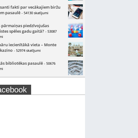
santi fakti par vecākajiem biržu
m pasaulē
- 54130 skatījumi
 pārmaiņas piedzīvojušas
istes spēles gadu gaitā?
- 53087
mi
nāru iecienītākā vieta – Monte
 kazino
- 52974 skatījumi
ās bibliotēkas pasaulē
- 50676
mi
acebook