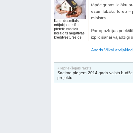
tāpēc gribas lielāku 
esam labāki. Toreiz – 
ministrs.
Katrs desmitais
mājokļa kredīta
pieteikums tiek
Par opozīcijas priekšl
noraidīts negatīvas
izpildīšanai vajadzīgi s
kredītvēstures dēļ
Andris Vilks
Latvija
Nodo
< Iepriekšējais raksts
Saeima pieņem 2014.gada valsts budže
projektu