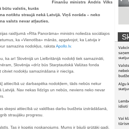
Finanšu ministrs Andris Vilks
ā būtu valstis, kurās
a notiktu straujā nekā Latvijā. Viņš norāda – neko
ena valsts nevar atļauties.
zijas raidījumā «Rīta Panorāma» ministrs noliedza sociālajos
Sk
tumus, ka «Vienotība» mānās, apgalvojot, ka Latvija ir
, kur samazina nodokļus, raksta
Apollo.lv
.
Vakci
saņem
skatīju
, ka arī Slovēnijā un Lielbritānijā nodokļi tiek samazināti,
emēram, Slovēnija «drīz būs Starptautiskā Valūtas fonda
Valsts
nebeid
citviet nodokļu samazināšana ir niecīga.
budže
jā] attiecībā uz darbaspēka nodokļiem, tāds nebūs nekur
Algu 
skatīju
ā Latvijā. Nav nekas līdzīgs un nebūs, neviens neko nevar
rs.
Lember
idioti
as skepsi attiecībā uz valdības darbu budžeta izstrādāšanā,
i grib straujāku progresu.
Vai kl
tūris
stīs. Tas ir kopējs noskaņojums. Mums ir bijuši grūtāki gadi,