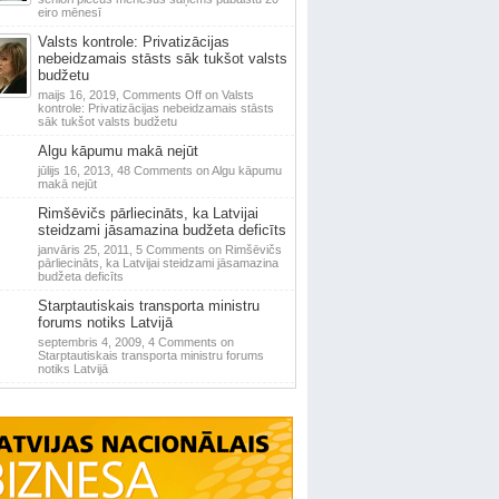
eiro mēnesī
Valsts kontrole: Privatizācijas
nebeidzamais stāsts sāk tukšot valsts
budžetu
maijs 16, 2019,
Comments Off
on Valsts
kontrole: Privatizācijas nebeidzamais stāsts
sāk tukšot valsts budžetu
Algu kāpumu makā nejūt
jūlijs 16, 2013,
48 Comments
on Algu kāpumu
makā nejūt
Rimšēvičs pārliecināts, ka Latvijai
steidzami jāsamazina budžeta deficīts
janvāris 25, 2011,
5 Comments
on Rimšēvičs
pārliecināts, ka Latvijai steidzami jāsamazina
budžeta deficīts
Starptautiskais transporta ministru
forums notiks Latvijā
septembris 4, 2009,
4 Comments
on
Starptautiskais transporta ministru forums
notiks Latvijā