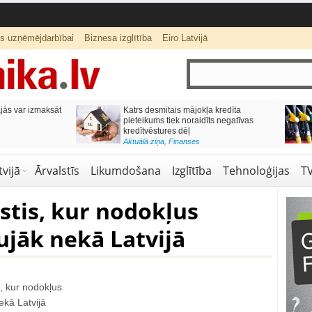
ts uzņēmējdarbībai
Biznesa izglītība
Eiro Latvijā
ās var izmaksāt
Katrs desmitais mājokļa kredīta
pieteikums tiek noraidīts negatīvas
kredītvēstures dēļ
Aktuālā ziņa
,
Finanses
vijā
Ārvalstīs
Likumdošana
Izglītība
Tehnoloģijas
T
lstis, kur nodokļus
jāk nekā Latvijā