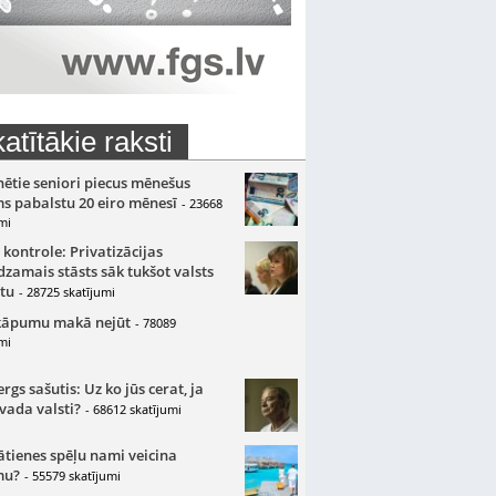
atītākie raksti
nētie seniori piecus mēnešus
s pabalstu 20 eiro mēnesī
- 23668
mi
 kontrole: Privatizācijas
zamais stāsts sāk tukšot valsts
tu
- 28725 skatījumi
kāpumu makā nejūt
- 78089
mi
gs sašutis: Uz ko jūs cerat, ja
 vada valsti?
- 68612 skatījumi
ātienes spēļu nami veicina
mu?
- 55579 skatījumi