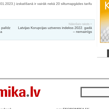
.2023.) izskatīšanā ir vairāk nekā 20 siltumapgādes tarifu
Nākošais raksts >
 palīdz
Latvijas Korupcijas uztveres indekss 2022. gadā
da
– nemainīgs