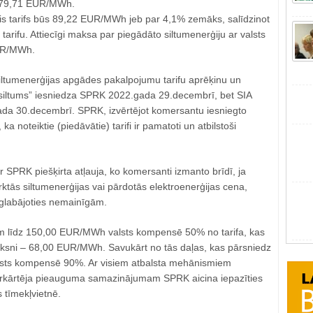
s 79,71 EUR/MWh.
ais tarifs būs 89,22 EUR/MWh jeb par 4,1% zemāks, salīdzinot
tarifu. Attiecīgi maksa par piegādāto siltumenerģiju ar valsts
UR/MWh.
siltumenerģijas apgādes pakalpojumu tarifu aprēķinu un
iltums” iesniedza SPRK 2022.gada 29.decembrī, bet SIA
da 30.decembrī. SPRK, izvērtējot komersantu iesniegto
a noteiktie (piedāvātie) tarifi ir pamatoti un atbilstoši
SPRK piešķirta atļauja, ko komersanti izmanto brīdī, ja
ktās siltumenerģijas vai pārdotās elektroenerģijas cena,
labājoties nemainīgām.
iem līdz 150,00 EUR/MWh valsts kompensē 50% no tarifa, kas
ieksni – 68,00 EUR/MWh. Savukārt no tās daļas, kas pārsniedz
ts kompensē 90%. Ar visiem atbalsta mehānismiem
rkārtēja pieauguma samazinājumam SPRK aicina iepazīties
 tīmekļvietnē.