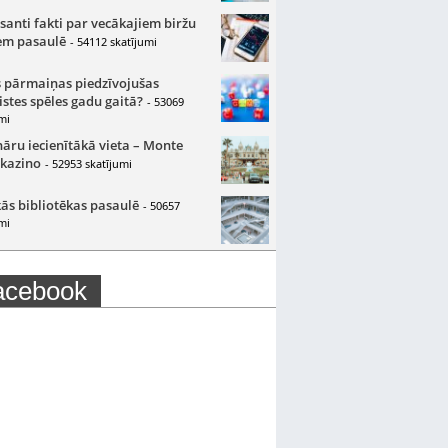
santi fakti par vecākajiem biržu
m pasaulē
- 54112 skatījumi
 pārmaiņas piedzīvojušas
istes spēles gadu gaitā?
- 53069
mi
nāru iecienītākā vieta – Monte
 kazino
- 52953 skatījumi
ās bibliotēkas pasaulē
- 50657
mi
acebook