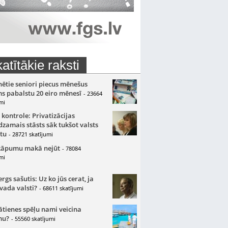
atītākie raksti
nētie seniori piecus mēnešus
s pabalstu 20 eiro mēnesī
- 23664
mi
 kontrole: Privatizācijas
zamais stāsts sāk tukšot valsts
tu
- 28721 skatījumi
kāpumu makā nejūt
- 78084
mi
gs sašutis: Uz ko jūs cerat, ja
 vada valsti?
- 68611 skatījumi
ātienes spēļu nami veicina
mu?
- 55560 skatījumi