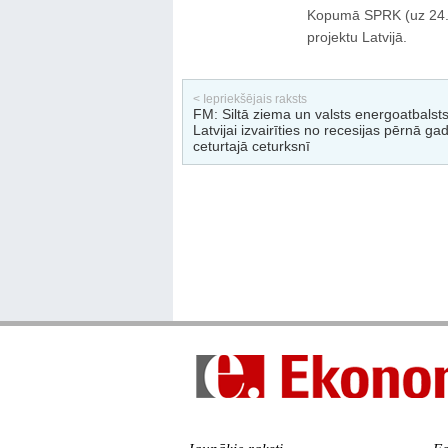
Kopumā SPRK (uz 24.01
projektu Latvijā.
< Iepriekšējais raksts
FM: Siltā ziema un valsts energoatbalsts
Latvijai izvairīties no recesijas pērnā ga
ceturtajā ceturksnī