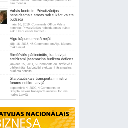
eiro mēnesī
Valsts kontrole: Privatizācijas
nebeidzamais stāsts sāk tukšot valsts
budžetu
maijs 16, 2019,
Comments Off
on Valsts
kontrole: Privatizācijas nebeidzamais stāsts
sāk tukšot valsts budžetu
Algu kāpumu makā nejūt
jūlijs 16, 2013,
48 Comments
on Algu kāpumu
makā nejūt
Rimšēvičs pārliecināts, ka Latvijai
steidzami jāsamazina budžeta deficīts
janvāris 25, 2011,
5 Comments
on Rimšēvičs
pārliecināts, ka Latvijai steidzami jāsamazina
budžeta deficīts
Starptautiskais transporta ministru
forums notiks Latvijā
septembris 4, 2009,
4 Comments
on
Starptautiskais transporta ministru forums
notiks Latvijā