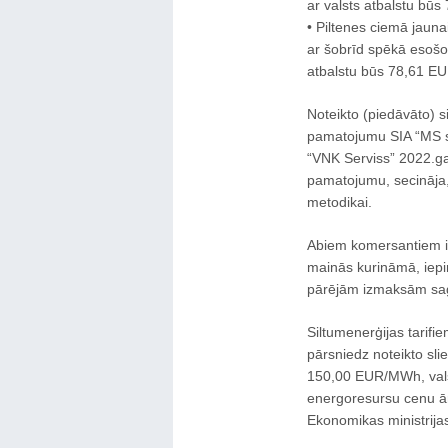
ar valsts atbalstu bū
• Piltenes ciemā jaun
ar šobrīd spēkā esošo 
atbalstu būs 78,61 E
Noteikto (piedāvāto) 
pamatojumu SIA “MS s
“VNK Serviss” 2022.ga
pamatojumu, secināja, k
metodikai.
Abiem komersantiem ir 
mainās kurināmā, iepir
pārējām izmaksām sag
Siltumenerģijas tarif
pārsniedz noteikto sl
150,00 EUR/MWh, vals
energoresursu cenu ā
Ekonomikas ministrijas