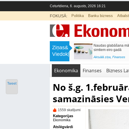
Ceturtdiena, 6. augusts, 2026 16:21
FOKUSĀ:
Politika
Banku bizness
Atbals
>
Septiņos mēnešos Vivi vilcienos
Naudas glabāšana māj
Ziņas&
pārvadāti 12 miljoni pasažieru; jūlijā
simtiem eiro gadā
Viedokļi
97,4 % reisu izpildīti laikā
<
Aktuālā ziņa
,
Finanses
Aktuālā ziņa
,
Bizness Latvijā
,
Tirdzniecība
Ekonomika
Finanses
Bizness Lat
No š.g. 1.februār
Tweet
samazināsies Ve
1559 skatījumi
Kategorijas
Ekonomika
Atslēgvārdi