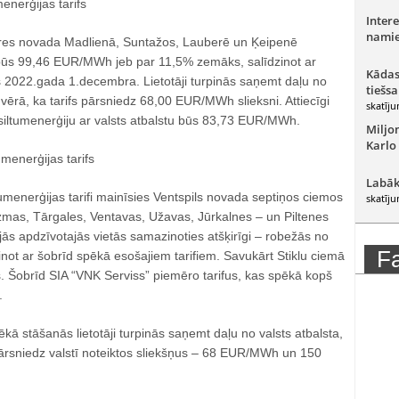
enerģijas tarifs
Intere
namie
gres novada Madlienā, Suntažos, Lauberē un Ķeipenē
s būs 99,46 EUR/MWh jeb par 11,5% zemāks, salīdzinot ar
Kādas
 2022.gada 1.decembra. Lietotāji turpinās saņemt daļu no
tiešsa
 vērā, ka tarifs pārsniedz 68,00 EUR/MWh slieksni. Attiecīgi
skatīju
iltumenerģiju ar valsts atbalstu būs 83,73 EUR/MWh.
Miljo
Karlo
umenerģijas tarifs
Labāk
tumenerģijas tarifi mainīsies Ventspils novada septiņos ciemos
skatīju
mas, Tārgales, Ventavas, Užavas, Jūrkalnes – un Piltenes
ajās apdzīvotajās vietās samazinoties atšķirīgi – robežās no
F
zinot ar šobrīd spēkā esošajiem tarifiem. Savukārt Stiklu ciemā
s. Šobrīd SIA “VNK Serviss” piemēro tarifus, kas spēkā kopš
.
ēkā stāšanās lietotāji turpinās saņemt daļu no valsts atbalsta,
 pārsniedz valstī noteiktos sliekšņus – 68 EUR/MWh un 150