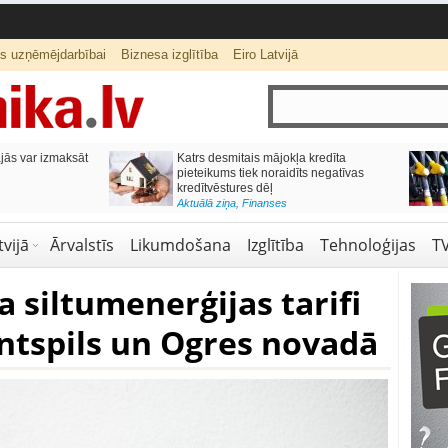
ts uzņēmējdarbībai
Biznesa izglītība
Eiro Latvijā
ās var izmaksāt
Katrs desmitais mājokļa kredīta
pieteikums tiek noraidīts negatīvas
kredītvēstures dēļ
Aktuālā ziņa
,
Finanses
vijā
Ārvalstīs
Likumdošana
Izglītība
Tehnoloģijas
T
a siltumenerģijas tarifi
ntspils un Ogres novadā