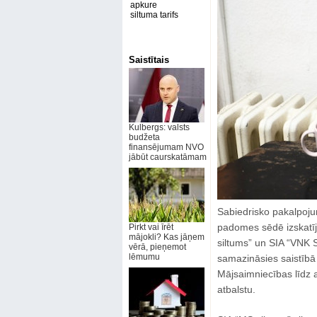
apkure
siltuma tarifs
Saistītais
Kulbergs: valsts
budžeta
finansējumam NVO
jābūt caurskatāmam
Sabiedrisko pakalpoju
padomes sēdē izskatīj
Pirkt vai īrēt
mājokli? Kas jāņem
siltums” un SIA “VNK S
vērā, pieņemot
lēmumu
samazināsies saistībā
Mājsaimniecības līdz 
atbalstu.