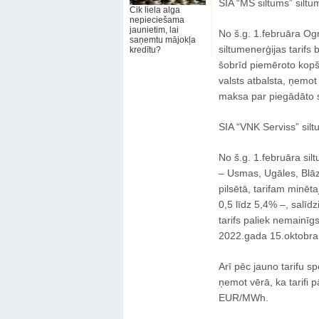
SIA “MS siltums” siltum
Cik liela alga
nepieciešama
jaunietim, lai
No š.g. 1.februāra O
saņemtu mājokļa
siltumenerģijas tarif
kredītu?
šobrīd piemēroto kopš
valsts atbalsta, ņemot
maksa par piegādāto s
SIA “VNK Serviss” silt
No š.g. 1.februāra sil
– Usmas, Ugāles, Blāz
pilsētā, tarifam minēt
0,5 līdz 5,4% –, salīd
tarifs paliek nemainīg
2022.gada 15.oktobra
Arī pēc jauno tarifu sp
ņemot vērā, ka tarifi
EUR/MWh.