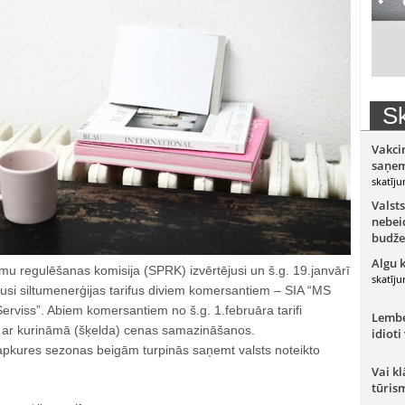
Sk
Vakci
saņem
skatīju
Valsts
nebeid
budže
Algu 
mu regulēšanas komisija (SPRK) izvērtējusi un š.g. 19.janvārī
skatīju
usi siltumenerģijas tarifus diviem komersantiem – SIA “MS
erviss”. Abiem komersantiem no š.g. 1.februāra tarifi
Lember
 ar kurināmā (šķelda) cenas samazināšanos.
idioti
apkures sezonas beigām turpinās saņemt valsts noteikto
Vai kl
tūris