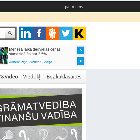
par mums
Mēneša laikā degvielas cenas
Rīgas pašvaldības sko
samazinājās par 3,5%
pieejamas 192 vietas 
Aktuālā ziņa
,
Bizness Latvijā
Aktuālā ziņa
,
Izglītība
V&Video
Viedokļi
Bez kaklasaites