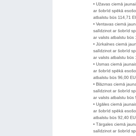
• Užavas ciemā jaunai
ar šobrīd spēkā esošo 
atbalstu būs 114,71 
• Ventavas ciemā jau
salīdzinot ar šobrīd s
ar valsts atbalstu bū
• Jūrkalnes ciemā jau
salīdzinot ar šobrīd s
ar valsts atbalstu bū
• Usmas ciemā jaunais
ar šobrīd spēkā esošo 
atbalstu būs 96,00 E
• Blāzmas ciemā jaun
salīdzinot ar šobrīd s
ar valsts atbalstu b
• Ugāles ciemā jaunai
ar šobrīd spēkā esošo 
atbalstu būs 92,40 E
• Tārgales ciemā jaun
salīdzinot ar šobrīd s