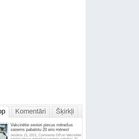
op
Komentāri
Šķirkļi
Vakcinētie seniori piecus mēnešus
saņems pabalstu 20 eiro mēnesī
oktobris 13, 2021,
Comments Off
on Vakcinētie
seniori piecus mēnešus saņems pabalstu 20