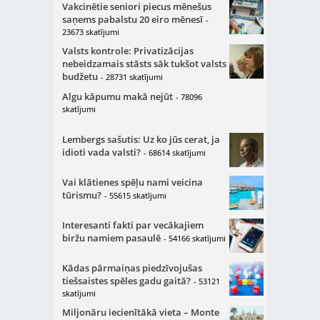
Vakcinētie seniori piecus mēnešus
saņems pabalstu 20 eiro mēnesī
-
23673 skatījumi
Valsts kontrole: Privatizācijas
nebeidzamais stāsts sāk tukšot valsts
budžetu
- 28731 skatījumi
Algu kāpumu makā nejūt
- 78096
skatījumi
Lembergs sašutis: Uz ko jūs cerat, ja
idioti vada valsti?
- 68614 skatījumi
Vai klātienes spēļu nami veicina
tūrismu?
- 55615 skatījumi
Interesanti fakti par vecākajiem
biržu namiem pasaulē
- 54166 skatījumi
Kādas pārmaiņas piedzīvojušas
tiešsaistes spēles gadu gaitā?
- 53121
skatījumi
Miljonāru iecienītākā vieta – Monte