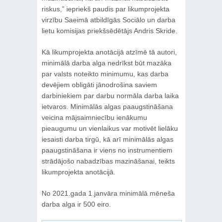
riskus,” iepriekš paudis par likumprojekta
virzību Saeimā atbildīgās Sociālo un darba
lietu komisijas priekšsēdētājs Andris Skride.
Kā likumprojekta anotācijā atzīmē tā autori,
minimālā darba alga nedrīkst būt mazāka
par valsts noteikto minimumu, kas darba
devējiem obligāti jānodrošina saviem
darbiniekiem par darbu normāla darba laika
ietvaros. Minimālās algas paaugstināšana
veicina mājsaimniecību ienākumu
pieaugumu un vienlaikus var motivēt lielāku
iesaisti darba tirgū, kā arī minimālās algas
paaugstināšana ir viens no instrumentiem
strādājošo nabadzības mazināšanai, teikts
likumprojekta anotācijā.
No 2021.gada 1.janvāra minimālā mēneša
darba alga ir 500 eiro.