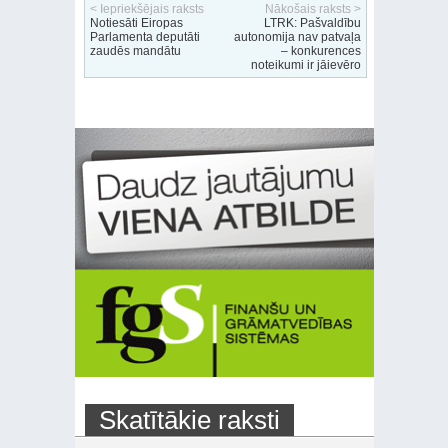
< Iepriekšējais raksts
Nākošais raksts >
Notiesāti Eiropas
LTRK: Pašvaldību
Parlamenta deputāti
autonomija nav patvaļa
zaudēs mandātu
– konkurences
noteikumi ir jāievēro
Skatītākie raksti