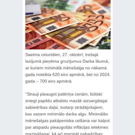
Saeima ceturtdien, 27. oktobrī, trešajā
lasījumā pieņēma grozījumus Darba likumā,
ar kuriem minimālā mēnešalga no nākamā
gada noteikta 620 eiro apmērā, bet no 2024.
gada – 700 eiro apmērā.
“Strauji pieaugot patēriņa cenām, būtiski
sniegt papildu atbalstu mazāk aizsargātajai
sabiedrības daļai, tostarp strādājošajiem,
kas saņem minimālo darba algu. Minimālās
mēnešalgas pakāpeniska celšana var kalpot
par atspaidu pieaugošās inflācijas ietekmes
mazināšanai, kā arī mazināt nabadzības