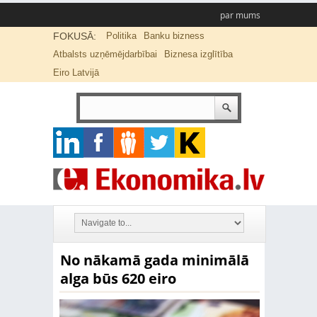
par mums
FOKUSĀ:
Politika
Banku bizness
Atbalsts uzņēmējdarbībai
Biznesa izglītība
Eiro Latvijā
No nākamā gada minimālā
alga būs 620 eiro