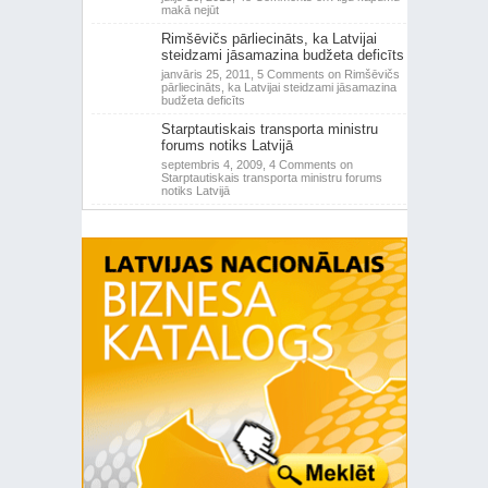
makā nejūt
Rimšēvičs pārliecināts, ka Latvijai
steidzami jāsamazina budžeta deficīts
janvāris 25, 2011,
5 Comments
on Rimšēvičs
pārliecināts, ka Latvijai steidzami jāsamazina
budžeta deficīts
Starptautiskais transporta ministru
forums notiks Latvijā
septembris 4, 2009,
4 Comments
on
Starptautiskais transporta ministru forums
notiks Latvijā