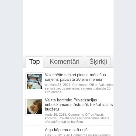
Top
Komentāri
Šķirkļi
Vakcinētie seniori piecus mēnešus
saņems pabalstu 20 eiro mēnesī
oktobris 13, 2021,
Comments Off
on Vakcinētie
seniori piecus mēnešus saņems pabalstu 20
eiro mēnesī
Valsts kontrole: Privatizācijas
nebeidzamais stāsts sāk tukšot valsts
budžetu
maijs 16, 2019,
Comments Off
on Valsts
kontrole: Privatizācijas nebeidzamais stāsts
sāk tukšot valsts budžetu
Algu kāpumu makā nejūt
jūlijs 16, 2013,
48 Comments
on Algu kāpumu