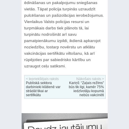
ēdināšanas un pakalpojumu sniegšanas
vietās. Tāpat policija turpinās uzraudzīt
pulcēšanas un pašizolācijas ierobežojumus.
Vienlaikus Valsts policijas resursi un
turpmākais darbs tiek plānots tā, lai
turpinātu nodrošināt arī savu
pamatpienākumu izpildi, ikdienā apkarojot
noziedzību, tostarp novērstu un atklātu
vakcinācijas sertifikātu viltošanu, kā arī
rūpējoties par sabiedrisko kārtību un
uzraugot ceļu satiksmi.
< Iepriekšējais raksts
Nākošais raksts >
Publiskā sektora
Kariņš: “Zaļais režīms”
darbinieki klātienē var
būs tik ilgi, kamēr 75%
strādāt tikai ar
iedzīvotāju kopumā
sertifikātu
nebūs vakcinēti