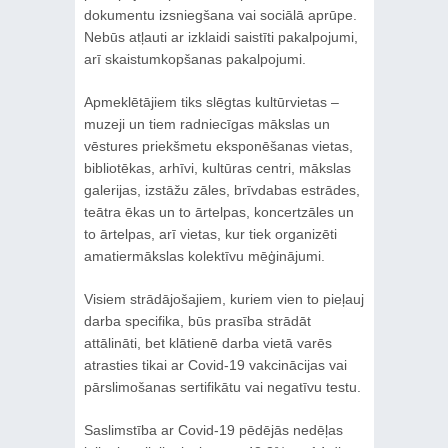
dokumentu izsniegšana vai sociālā aprūpe.
Nebūs atļauti ar izklaidi saistīti pakalpojumi,
arī skaistumkopšanas pakalpojumi.
Apmeklētājiem tiks slēgtas kultūrvietas –
muzeji un tiem radniecīgas mākslas un
vēstures priekšmetu eksponēšanas vietas,
bibliotēkas, arhīvi, kultūras centri, mākslas
galerijas, izstāžu zāles, brīvdabas estrādes,
teātra ēkas un to ārtelpas, koncertzāles un
to ārtelpas, arī vietas, kur tiek organizēti
amatiermākslas kolektīvu mēģinājumi.
Visiem strādājošajiem, kuriem vien to pieļauj
darba specifika, būs prasība strādāt
attālināti, bet klātienē darba vietā varēs
atrasties tikai ar Covid-19 vakcinācijas vai
pārslimošanas sertifikātu vai negatīvu testu.
Saslimstība ar Covid-19 pēdējās nedēļas