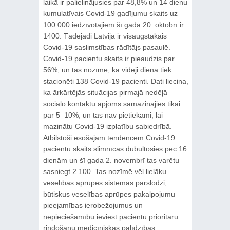
laikā ir palielinājusies par 48,8% un 14 dienu
kumulatīvais Covid-19 gadījumu skaits uz
100 000 iedzīvotājiem šī gada 20. oktobrī ir
1400. Tādējādi Latvijā ir visaugstākais
Covid-19 saslimstības rādītājs pasaulē.
Covid-19 pacientu skaits ir pieaudzis par
56%, un tas nozīmē, ka vidēji dienā tiek
stacionēti 138 Covid-19 pacienti. Dati liecina,
ka ārkārtējās situācijas pirmajā nedēļā
sociālo kontaktu apjoms samazinājies tikai
par 5–10%, un tas nav pietiekami, lai
mazinātu Covid-19 izplatību sabiedrībā.
Atbilstoši esošajām tendencēm Covid-19
pacientu skaits slimnīcās dubultosies pēc 16
dienām un šī gada 2. novembrī tas varētu
sasniegt 2 100. Tas nozīmē vēl lielāku
veselības aprūpes sistēmas pārslodzi,
būtiskus veselības aprūpes pakalpojumu
pieejamības ierobežojumus un
nepieciešamību ieviest pacientu prioritāru
rindošanu medicīniskās palīdzības