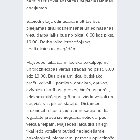
bērnudārzu tikai absolūtas nepieciešamības
gadījumos.
Sabiedriskajā ēdināšanā maltītes būs
pieejamas tikai līdzņemšanai un ēdināšanas
vietu darba laiks būs no plkst. 6.00 līdz plkst.
19.00. Darba laika ierobežojums
neattieksies uz piegādēm.
Mājsēdes laikā saimniecisko pakalpojumu
un tirdzniecības vietas strādās no plkst. 6.00
līdz 19.00. Būs pieejami tikai būtiskāko
preču veikali – pārtikas, aptiekas, optikas,
dzīvnieku barības, preses, higiēnas preču,
telekomunikācijas, grāmatu, ziedu veikali un
degvielas uzpildes stacijas. Distances
tirdzniecība būs atļauta ar nosacījumu, ka
iegādāto preču izsniegšana notiek ārpus
veikala telpām. Mājsēdes laikā tiks sniegti
tikai iedzīvotājiem būtiski nepieciešamie
pakalpojumi, piemēram, personu apliecinošo