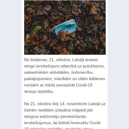
No šodienas, 21. oktobra, Latvijā ieviesti
stingri ierobežojumi attiecībā uz pulcēšanos,
sabiedriskām aktivitātēm, tirdzniecību,
pakalpojumiem, mācībām un citām klātienes
norisēm ar mērķi samazināt Covid-19
straujo izplatību.
No 21. oktobra līdz 14. novembrim Latvijā uz
četrām nedēļām izsludina mājsēdi jeb
stingrus iedzīvotāju pārvietošanās
ierobežojumus, lai būtiski bremzētu Covid-
19 infekcijas izplatību, mazinātu slogu