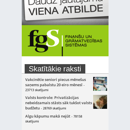
Skatītākie raksti
Vakcinētie seniori piecus mēnešus
saņems pabalstu 20 eiro mēnesī
-
23713 skatījumi
Valsts kontrole: Privatizācijas
nebeidzamais stāsts sāk tukšot valsts
budžetu
- 28769 skatījumi
Algu kāpumu makā nejūt
- 78158
skatījumi