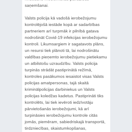
saņemšanai.
Valsts policija kā vadošā ierobežojumu
kontrolējošā iestāde kopā ar sadarbības
partneriem arī turpmāk ir pilnībā gatava
nodrošināt Covid-19 infekcijas ierobežojumu
kontroli. Likumsargiem ir sagatavots plāns,
un resursi tiek plānoti tā, lai nodrošinātu
valdības pieņemto ierobežojumu pietiekamu
un atbilstošu uzraudzību. Valsts policija
turpinās strādāt pastiprinātā režīmā,
kontroles pasākumos iesaistot visas Valsts
policijas amatpersonas, tajā skaitā
kriminālpolicijas darbiniekus un Valsts
policijas koledžas kadetus. Pastiprināti tiks
kontrolēts, lai tiek ievēroti iedzīvotāju
pārvietošanās ierobežojumi, kā arī
turpināsies ierobežojumu kontrole citās
jomās, piemēram, sabiedriskajā transportā,
tirdzniecības, skaistumkopšanas,