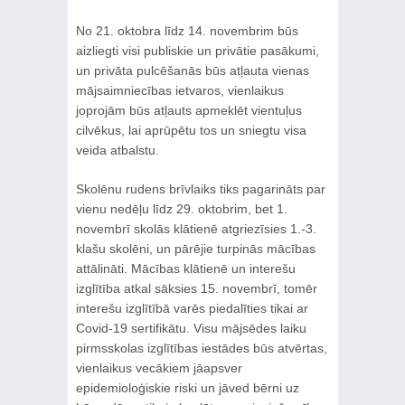
No 21. oktobra līdz 14. novembrim būs
aizliegti visi publiskie un privātie pasākumi,
un privāta pulcēšanās būs atļauta vienas
mājsaimniecības ietvaros, vienlaikus
joprojām būs atļauts apmeklēt vientuļus
cilvēkus, lai aprūpētu tos un sniegtu visa
veida atbalstu.
Skolēnu rudens brīvlaiks tiks pagarināts par
vienu nedēļu līdz 29. oktobrim, bet 1.
novembrī skolās klātienē atgriezīsies 1.-3.
klašu skolēni, un pārējie turpinās mācības
attālināti. Mācības klātienē un interešu
izglītība atkal sāksies 15. novembrī, tomēr
interešu izglītībā varēs piedalīties tikai ar
Covid-19 sertifikātu. Visu mājsēdes laiku
pirmsskolas izglītības iestādes būs atvērtas,
vienlaikus vecākiem jāapsver
epidemioloģiskie riski un jāved bērni uz