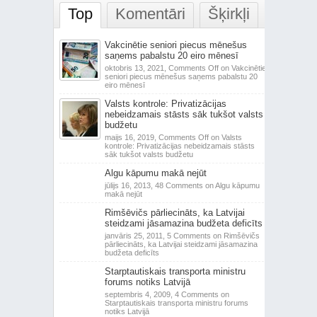
Top
Komentāri
Šķirkļi
Vakcinētie seniori piecus mēnešus
saņems pabalstu 20 eiro mēnesī
oktobris 13, 2021,
Comments Off
on Vakcinētie
seniori piecus mēnešus saņems pabalstu 20
eiro mēnesī
Valsts kontrole: Privatizācijas
nebeidzamais stāsts sāk tukšot valsts
budžetu
maijs 16, 2019,
Comments Off
on Valsts
kontrole: Privatizācijas nebeidzamais stāsts
sāk tukšot valsts budžetu
Algu kāpumu makā nejūt
jūlijs 16, 2013,
48 Comments
on Algu kāpumu
makā nejūt
Rimšēvičs pārliecināts, ka Latvijai
steidzami jāsamazina budžeta deficīts
janvāris 25, 2011,
5 Comments
on Rimšēvičs
pārliecināts, ka Latvijai steidzami jāsamazina
budžeta deficīts
Starptautiskais transporta ministru
forums notiks Latvijā
septembris 4, 2009,
4 Comments
on
Starptautiskais transporta ministru forums
notiks Latvijā