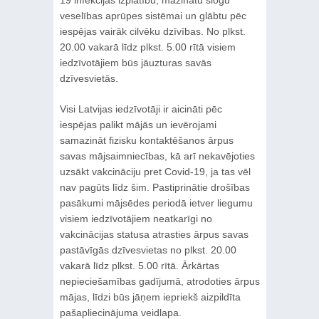
veselības aprūpes sistēmai un glābtu pēc
iespējas vairāk cilvēku dzīvības. No plkst.
20.00 vakarā līdz plkst. 5.00 rītā visiem
iedzīvotājiem būs jāuzturas savās
dzīvesvietās.
Visi Latvijas iedzīvotāji ir aicināti pēc
iespējas palikt mājās un ievērojami
samazināt fizisku kontaktēšanos ārpus
savas mājsaimniecības, kā arī nekavējoties
uzsākt vakcināciju pret Covid-19, ja tas vēl
nav pagūts līdz šim. Pastiprinātie drošības
pasākumi mājsēdes periodā ietver liegumu
visiem iedzīvotājiem neatkarīgi no
vakcinācijas statusa atrasties ārpus savas
pastāvīgās dzīvesvietas no plkst. 20.00
vakarā līdz plkst. 5.00 rītā. Ārkārtas
nepieciešamības gadījumā, atrodoties ārpus
mājas, līdzi būs jāņem iepriekš aizpildīta
pašapliecinājuma veidlapa.