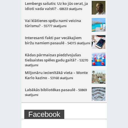
Lembergs sašutis: Uz ko jūs cerat, ja
idioti vada valsti?
- 68633 skatījumi
Vai klātienes spēļu nami veicina
tūrismu?
- 55777 skatījumi
Interesanti fakti par vecākajiem
biržu namiem pasaulē
- 54315 skatījumi
Kādas pārmaiņas piedzīvojušas
tiešsaistes spēles gadu gaitā?
- 53270
skatījumi
Miljonāru iecienītākā vieta – Monte
Karlo kazino
- 53168 skatījumi
Labākās bibliotēkas pasaulē
- 50869
skatījumi
Facebook