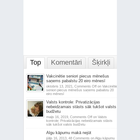
Top
Komentāri
Šķirkļi
Vakcinētie seniori piecus mēnešus
saņems pabalstu 20 eiro mēnesī
oktobris 13, 2021,
Comments Off
on Vakcinētie
seniori piecus mēnešus saņems pabalstu 20
eiro mēnesī
Valsts kontrole: Privatizācijas
nebeidzamais stāsts sāk tukšot valsts
budžetu
maijs 16, 2019,
Comments Off
on Valsts
kontrole: Privatizācijas nebeidzamais stāsts
sāk tukšot valsts budžetu
Algu kāpumu makā nejūt
jūlijs 16, 2013,
48 Comments
on Algu kāpumu