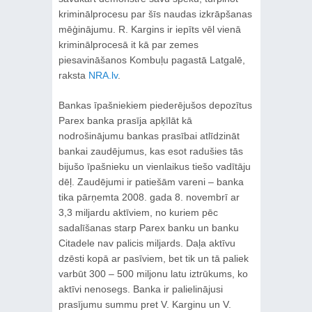
kriminālprocesu par šīs naudas izkrāpšanas
mēģinājumu. R. Kargins ir iepīts vēl vienā
kriminālprocesā it kā par zemes
piesavināšanos Kombuļu pagastā Latgalē,
raksta
NRA.lv
.
Bankas īpašniekiem piederējušos depozītus
Parex banka prasīja apķīlāt kā
nodrošinājumu bankas prasībai atlīdzināt
bankai zaudējumus, kas esot radušies tās
bijušo īpašnieku un vienlaikus tiešo vadītāju
dēļ. Zaudējumi ir patiešām vareni – banka
tika pārņemta 2008. gada 8. novembrī ar
3,3 miljardu aktīviem, no kuriem pēc
sadalīšanas starp Parex banku un banku
Citadele nav palicis miljards. Daļa aktīvu
dzēsti kopā ar pasīviem, bet tik un tā paliek
varbūt 300 – 500 miljonu latu iztrūkums, ko
aktīvi nenosegs. Banka ir palielinājusi
prasījumu summu pret V. Karginu un V.