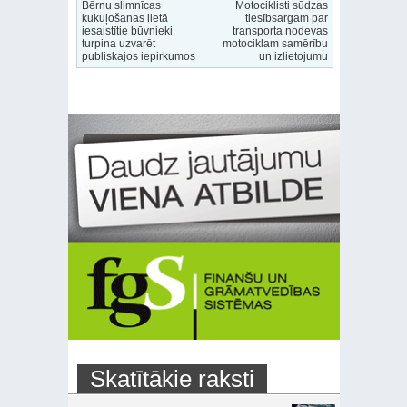
Bērnu slimnīcas
Motociklisti sūdzas
kukuļošanas lietā
tiesībsargam par
iesaistītie būvnieki
transporta nodevas
turpina uzvarēt
motociklam samērību
publiskajos iepirkumos
un izlietojumu
Skatītākie raksti