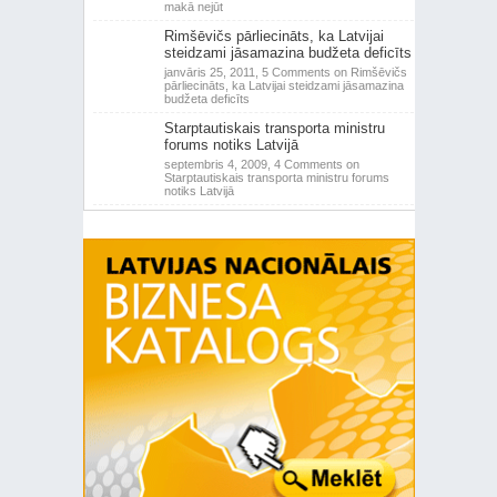
makā nejūt
Rimšēvičs pārliecināts, ka Latvijai
steidzami jāsamazina budžeta deficīts
janvāris 25, 2011,
5 Comments
on Rimšēvičs
pārliecināts, ka Latvijai steidzami jāsamazina
budžeta deficīts
Starptautiskais transporta ministru
forums notiks Latvijā
septembris 4, 2009,
4 Comments
on
Starptautiskais transporta ministru forums
notiks Latvijā