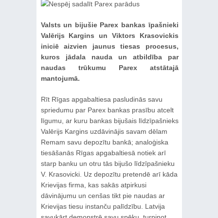
Valsts un bijušie Parex bankas īpašnieki
Valērijs Kargins un Viktors Krasovickis
iniciē aizvien jaunus tiesas procesus,
kuros jādala nauda un atbildība par
naudas trūkumu Parex atstātajā
mantojumā.
Rīt Rīgas apgabaltiesa pasludinās savu
spriedumu par Parex bankas prasību atcelt
līgumu, ar kuru bankas bijušais līdzīpašnieks
Valērijs Kargins uzdāvinājis savam dēlam
Remam savu depozītu bankā; analoģiska
tiesāšanās Rīgas apgabaltiesā notiek arī
starp banku un otru tās bijušo līdzīpašnieku
V. Krasovicki. Uz depozītu pretendē arī kāda
Krievijas firma, kas sakās atpirkusi
dāvinājumu un cenšas tikt pie naudas ar
Krievijas tiesu instanču palīdzību. Latvija
savukārt demonstrē savu spēku, turpinot