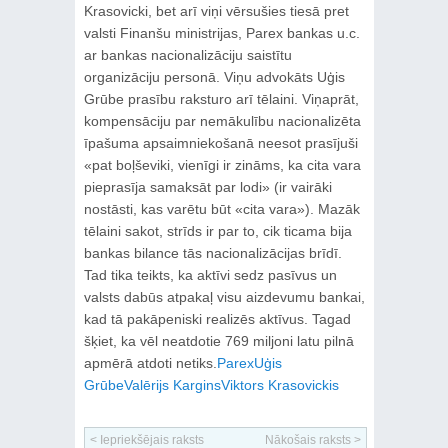
Krasovicki, bet arī viņi vērsušies tiesā pret
valsti Finanšu ministrijas, Parex bankas u.c.
ar bankas nacionalizāciju saistītu
organizāciju personā. Viņu advokāts Uģis
Grūbe prasību raksturo arī tēlaini. Viņaprāt,
kompensāciju par nemākulību nacionalizēta
īpašuma apsaimniekošanā neesot prasījuši
«pat boļševiki, vienīgi ir zināms, ka cita vara
pieprasīja samaksāt par lodi» (ir vairāki
nostāsti, kas varētu būt «cita vara»). Mazāk
tēlaini sakot, strīds ir par to, cik ticama bija
bankas bilance tās nacionalizācijas brīdī.
Tad tika teikts, ka aktīvi sedz pasīvus un
valsts dabūs atpakaļ visu aizdevumu bankai,
kad tā pakāpeniski realizēs aktīvus. Tagad
šķiet, ka vēl neatdotie 769 miljoni latu pilnā
apmērā atdoti netiks.
Parex
Uģis
Grūbe
Valērijs Kargins
Viktors Krasovickis
< Iepriekšējais raksts
Nākošais raksts >