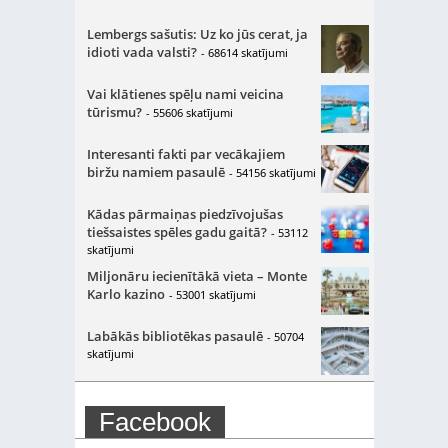
Lembergs sašutis: Uz ko jūs cerat, ja
idioti vada valsti?
- 68614 skatījumi
Vai klātienes spēļu nami veicina
tūrismu?
- 55606 skatījumi
Interesanti fakti par vecākajiem
biržu namiem pasaulē
- 54156 skatījumi
Kādas pārmaiņas piedzīvojušas
tiešsaistes spēles gadu gaitā?
- 53112
skatījumi
Miljonāru iecienītākā vieta – Monte
Karlo kazino
- 53001 skatījumi
Labākās bibliotēkas pasaulē
- 50704
skatījumi
Facebook