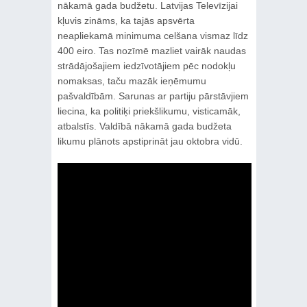
nākamā gada budžetu. Latvijas Televīzijai
kļuvis zināms, ka tajās apsvērta
neapliekamā minimuma celšana vismaz līdz
400 eiro. Tas nozīmē mazliet vairāk naudas
strādājošajiem iedzīvotājiem pēc nodokļu
nomaksas, taču mazāk ieņēmumu
pašvaldībām. Sarunas ar partiju pārstāvjiem
liecina, ka politiķi priekšlikumu, visticamāk,
atbalstīs. Valdībā nākamā gada budžeta
likumu plānots apstiprināt jau oktobra vidū.