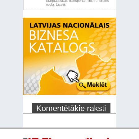
Starptautiskais transporta ministru forums
notiks Latvijā
Komentētākie raksti