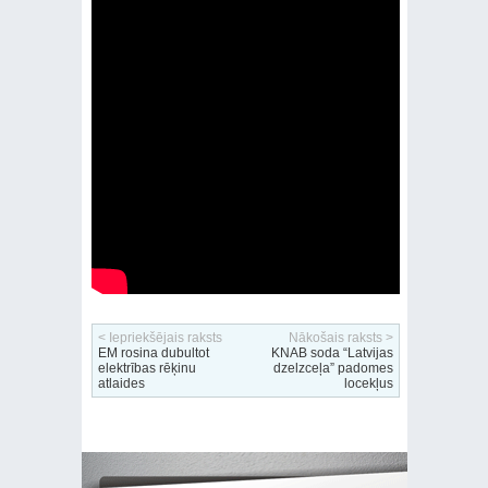
< Iepriekšējais raksts
Nākošais raksts >
EM rosina dubultot
KNAB soda “Latvijas
elektrības rēķinu
dzelzceļa” padomes
atlaides
locekļus