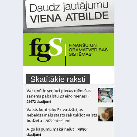
Skatītākie raksti
Vakcinētie seniori piecus mēnešus
saņems pabalstu 20 eiro mēnesī
-
23672 skatījumi
Valsts kontrole: Privatizācijas
nebeidzamais stāsts sāk tukšot valsts
budžetu
- 28729 skatījumi
Algu kāpumu makā nejūt
- 78095
skatījumi