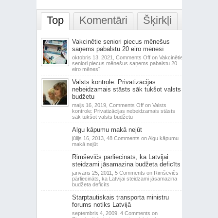
Top
Komentāri
Šķirkļi
Vakcinētie seniori piecus mēnešus
saņems pabalstu 20 eiro mēnesī
oktobris 13, 2021,
Comments Off
on Vakcinētie
seniori piecus mēnešus saņems pabalstu 20
eiro mēnesī
Valsts kontrole: Privatizācijas
nebeidzamais stāsts sāk tukšot valsts
budžetu
maijs 16, 2019,
Comments Off
on Valsts
kontrole: Privatizācijas nebeidzamais stāsts
sāk tukšot valsts budžetu
Algu kāpumu makā nejūt
jūlijs 16, 2013,
48 Comments
on Algu kāpumu
makā nejūt
Rimšēvičs pārliecināts, ka Latvijai
steidzami jāsamazina budžeta deficīts
janvāris 25, 2011,
5 Comments
on Rimšēvičs
pārliecināts, ka Latvijai steidzami jāsamazina
budžeta deficīts
Starptautiskais transporta ministru
forums notiks Latvijā
septembris 4, 2009,
4 Comments
on