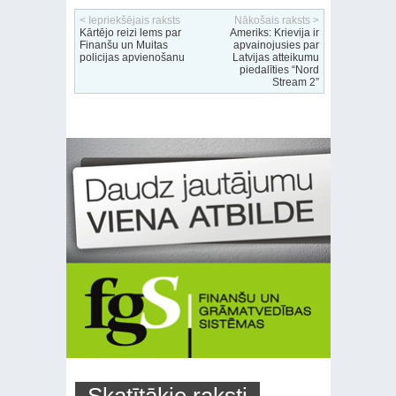
< Iepriekšējais raksts
Nākošais raksts >
Kārtējo reizi lems par
Ameriks: Krievija ir
Finanšu un Muitas
apvainojusies par
policijas apvienošanu
Latvijas atteikumu
piedalīties “Nord
Stream 2”