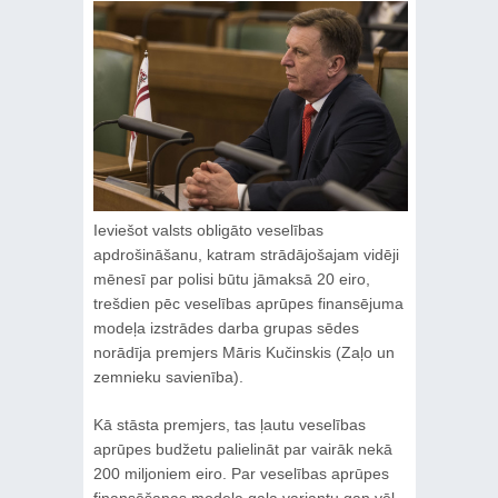
Ieviešot valsts obligāto veselības
apdrošināšanu, katram strādājošajam vidēji
mēnesī par polisi būtu jāmaksā 20 eiro,
trešdien pēc veselības aprūpes finansējuma
modeļa izstrādes darba grupas sēdes
norādīja premjers Māris Kučinskis (Zaļo un
zemnieku savienība).
Kā stāsta premjers, tas ļautu veselības
aprūpes budžetu palielināt par vairāk nekā
200 miljoniem eiro. Par veselības aprūpes