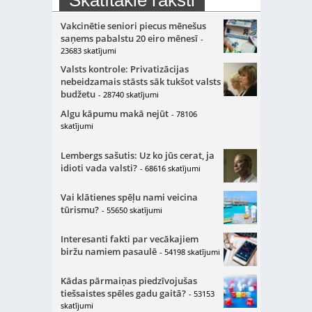
Skatītākie raksti
Vakcinētie seniori piecus mēnešus
saņems pabalstu 20 eiro mēnesī
-
23683 skatījumi
Valsts kontrole: Privatizācijas
nebeidzamais stāsts sāk tukšot valsts
budžetu
- 28740 skatījumi
Algu kāpumu makā nejūt
- 78106
skatījumi
Lembergs sašutis: Uz ko jūs cerat, ja
idioti vada valsti?
- 68616 skatījumi
Vai klātienes spēļu nami veicina
tūrismu?
- 55650 skatījumi
Interesanti fakti par vecākajiem
biržu namiem pasaulē
- 54198 skatījumi
Kādas pārmaiņas piedzīvojušas
tiešsaistes spēles gadu gaitā?
- 53153
skatījumi