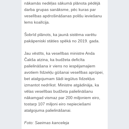
nākamās nedēļas sākumā plānota pēdējā
darba grupas sanāksme, pēc kuras par
veselības apdrošināšanas polišu ieviešanu
lems koalīcija.
Šobrīd plānots, ka jaunā sistēma varētu
pakāpeniski stāties spēkā no 2019. gada.
Jau vēstīts, ka veselības ministre Anda
Čakša atzina, ka budžeta deficīta
palielināšana ir viens no iespējamajiem
avotiem līdzekļu gūšanai veselības aprūpei,
bet atalgojumam šādi iegūtus līdzekļus
izmantot nedrīkst. Ministre atgādināja, ka
vēlas veselības budžeta palielināšanu
nākamgad vismaz par 200 miljoniem eiro,
tostarp 107 miljoni eiro nepieciešami
atalgojuma palielināšanai.
Foto: Saeimas kanceleja