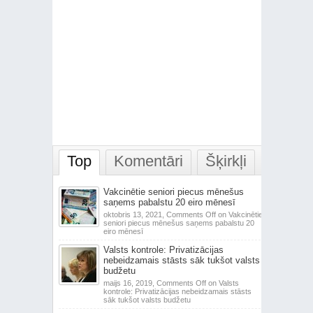
Top
Komentāri
Šķirkļi
Vakcinētie seniori piecus mēnešus
saņems pabalstu 20 eiro mēnesī
oktobris 13, 2021,
Comments Off
on Vakcinētie
seniori piecus mēnešus saņems pabalstu 20
eiro mēnesī
Valsts kontrole: Privatizācijas
nebeidzamais stāsts sāk tukšot valsts
budžetu
maijs 16, 2019,
Comments Off
on Valsts
kontrole: Privatizācijas nebeidzamais stāsts
sāk tukšot valsts budžetu