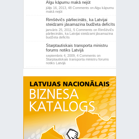
Algu kāpumu makā nejūt
jūlijs 16, 2013,
48 Comments
on Algu kāpumu
makā nejūt
Rimšēvičs pārliecināts, ka Latvijai
steidzami jāsamazina budžeta deficīts
janvāris 25, 2011,
5 Comments
on Rimšēvičs
pārliecināts, ka Latvijai steidzami jāsamazina
budžeta deficīts
Starptautiskais transporta ministru
forums notiks Latvijā
septembris 4, 2009,
4 Comments
on
Starptautiskais transporta ministru forums
notiks Latvijā