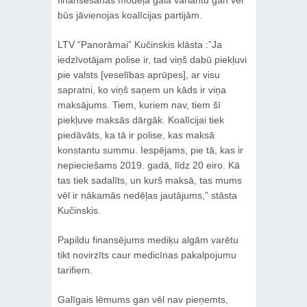
finansēšanas modeļa gala variantu gan vēl
būs jāvienojas koalīcijas partijām.
LTV “Panorāmai” Kučinskis klāsta :”Ja
iedzīvotājam polise ir, tad viņš dabū piekļuvi
pie valsts [veselības aprūpes], ar visu
sapratni, ko viņš saņem un kāds ir viņa
maksājums. Tiem, kuriem nav, tiem šī
piekļuve maksās dārgāk. Koalīcijai tiek
piedāvāts, ka tā ir polise, kas maksā
konstantu summu. Iespējams, pie tā, kas ir
nepieciešams 2019. gadā, līdz 20 eiro. Kā
tas tiek sadalīts, un kurš maksā, tas mums
vēl ir nākamās nedēļas jautājums,” stāsta
Kučinskis.
Papildu finansējums mediķu algām varētu
tikt novirzīts caur medicīnas pakalpojumu
tarifiem.
Galīgais lēmums gan vēl nav pieņemts,