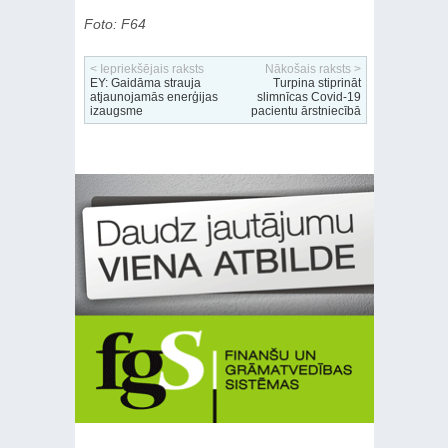
Foto: F64
< Iepriekšējais raksts
Nākošais raksts >
EY: Gaidāma strauja
Turpina stiprināt
atjaunojamās enerģijas
slimnīcas Covid-19
izaugsme
pacientu ārstniecībā