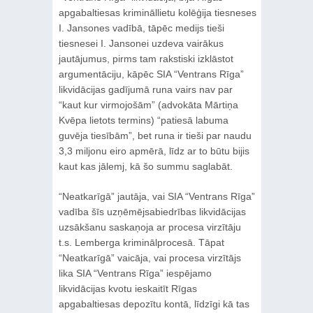
apgabaltiesas krimināllietu kolēģija tiesneses
I. Jansones vadībā, tāpēc medijs tieši
tiesnesei I. Jansonei uzdeva vairākus
jautājumus, pirms tam rakstiski izklāstot
argumentāciju, kāpēc SIA “Ventrans Rīga”
likvidācijas gadījumā runa vairs nav par
“kaut kur virmojošām” (advokāta Mārtiņa
Kvēpa lietots termins) “patiesā labuma
guvēja tiesībām”, bet runa ir tieši par naudu
3,3 miljonu eiro apmērā, līdz ar to būtu bijis
kaut kas jālemj, kā šo summu saglabāt.
“Neatkarīgā” jautāja, vai SIA “Ventrans Rīga”
vadība šīs uzņēmējsabiedrības likvidācijas
uzsākšanu saskaņoja ar procesa virzītāju
t.s. Lemberga kriminālprocesā. Tāpat
“Neatkarīgā” vaicāja, vai procesa virzītājs
lika SIA “Ventrans Rīga” iespējamo
likvidācijas kvotu ieskaitīt Rīgas
apgabaltiesas depozītu kontā, līdzīgi kā tas