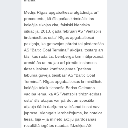
manta!
Medijs Rīgas apgabaltiesai atgādināja arī
precedentu, kā šīs pašas krimināllietas
kolēģija rīkojās citā, faktiski identiskā
situācijā. 2013. gada februārī AS “Ventspils
tirdzniecības osta” Rīgas apgabaltiesai
paziņoja, ka gatavojas pārdot tai piederošās
AS “Baltic Coal Terminal” akcijas, tostarp arī
tās, kas rada t.s. Lemberga kriminālprocesā
arestētās un nu jau arī pirmās instances
tiesas ieskatā konfiscējamās “patiesā
labuma guvēja tiesības” AS “Baltic Coal
Terminal”. Rīgas apgabaltiesas krimināllietu
kolēģija tolaik tiesneša Borisa Geimana
vadībā lēma, ka AS “Ventspils tirdzniecības
osta” šīs akcijas var pārdot un speciāla
atļauja šāda darījuma veikšanai tiesai nav
jāprasa. Vienīgais ierobežojums, ko noteica
tiesa, bija – ja minēto akciju pārdošanas
rezultātā iegūtos naudas līdzekļus AS