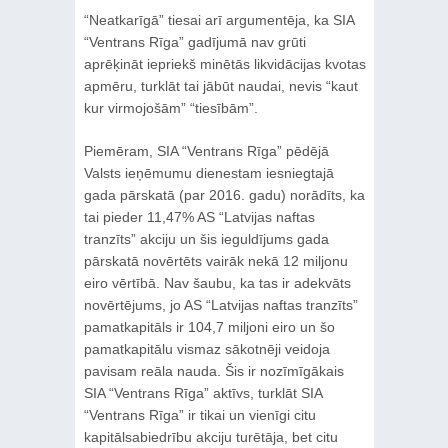
“Neatkarīgā” tiesai arī argumentēja, ka SIA
“Ventrans Rīga” gadījumā nav grūti
aprēķināt iepriekš minētās likvidācijas kvotas
apmēru, turklāt tai jābūt naudai, nevis “kaut
kur virmojošām” “tiesībām”.
Piemēram, SIA “Ventrans Rīga” pēdējā
Valsts ieņēmumu dienestam iesniegtajā
gada pārskatā (par 2016. gadu) norādīts, ka
tai pieder 11,47% AS “Latvijas naftas
tranzīts” akciju un šis ieguldījums gada
pārskatā novērtēts vairāk nekā 12 miljonu
eiro vērtībā. Nav šaubu, ka tas ir adekvāts
novērtējums, jo AS “Latvijas naftas tranzīts”
pamatkapitāls ir 104,7 miljoni eiro un šo
pamatkapitālu vismaz sākotnēji veidoja
pavisam reāla nauda. Šis ir nozīmīgākais
SIA “Ventrans Rīga” aktīvs, turklāt SIA
“Ventrans Rīga” ir tikai un vienīgi citu
kapitālsabiedrību akciju turētāja, bet citu