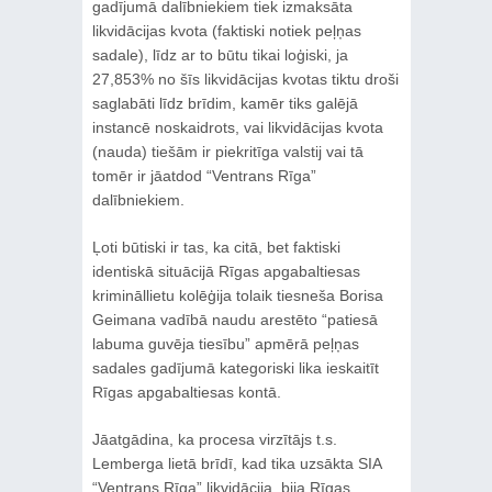
gadījumā dalībniekiem tiek izmaksāta
likvidācijas kvota (faktiski notiek peļņas
sadale), līdz ar to būtu tikai loģiski, ja
27,853% no šīs likvidācijas kvotas tiktu droši
saglabāti līdz brīdim, kamēr tiks galējā
instancē noskaidrots, vai likvidācijas kvota
(nauda) tiešām ir piekritīga valstij vai tā
tomēr ir jāatdod “Ventrans Rīga”
dalībniekiem.
Ļoti būtiski ir tas, ka citā, bet faktiski
identiskā situācijā Rīgas apgabaltiesas
krimināllietu kolēģija tolaik tiesneša Borisa
Geimana vadībā naudu arestēto “patiesā
labuma guvēja tiesību” apmērā peļņas
sadales gadījumā kategoriski lika ieskaitīt
Rīgas apgabaltiesas kontā.
Jāatgādina, ka procesa virzītājs t.s.
Lemberga lietā brīdī, kad tika uzsākta SIA
“Ventrans Rīga” likvidācija, bija Rīgas