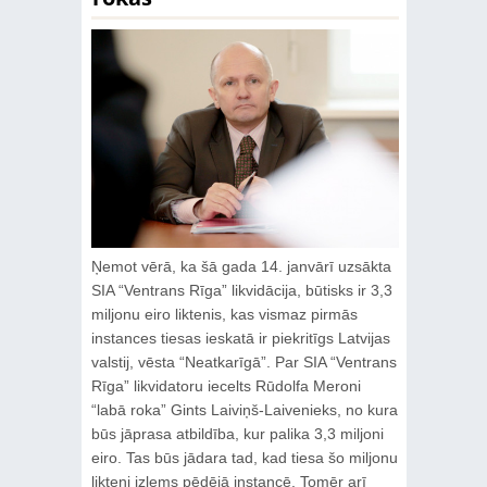
Ņemot vērā, ka šā gada 14. janvārī uzsākta
SIA “Ventrans Rīga” likvidācija, būtisks ir 3,3
miljonu eiro liktenis, kas vismaz pirmās
instances tiesas ieskatā ir piekritīgs Latvijas
valstij, vēsta “Neatkarīgā”. Par SIA “Ventrans
Rīga” likvidatoru iecelts Rūdolfa Meroni
“labā roka” Gints Laiviņš-Laivenieks, no kura
būs jāprasa atbildība, kur palika 3,3 miljoni
eiro. Tas būs jādara tad, kad tiesa šo miljonu
likteni izlems pēdējā instancē. Tomēr arī