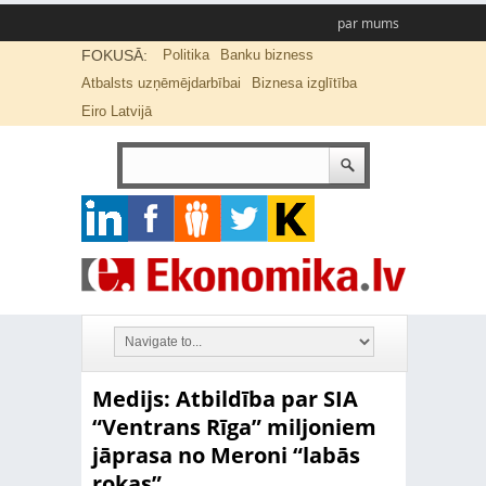
par mums
FOKUSĀ:
Politika
Banku bizness
Atbalsts uzņēmējdarbībai
Biznesa izglītība
Eiro Latvijā
Medijs: Atbildība par SIA
“Ventrans Rīga” miljoniem
jāprasa no Meroni “labās
rokas”