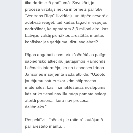
tika darīts citā gadījumā. Savukārt, ja
procesa virzītājs netika informēts par SIA
“Ventrans Rīga” likvidāciju un tāpēc nevarēja
adekvāti reaģēt, tad kādas tagad ir iespējas
nodrošināt, ka apmēram 3,3 miljoni eiro, kas
Latvijas valstij pienāktos arestētās mantas
konfiskācijas gadījumā, tiktu saglabāti?
Rīgas apgabaltiesas priekšsēdētājas palīgs
sabiedrisko attiecību jautājumos Raimonds
Ločmelis informēja, ka no tiesneses Irīnas
Jansones ir saņemta šāda atbilde: “Uzdoto
jautājumu saturs skar kriminālprocesa
materiālus, kas ir izmeklēšanas noslēpums,
līdz ar ko tiesai nav likumīga pamata sniegt
atbildi personai, kura nav procesa
dalībnieks.”
Respektīvi – “sēdiet pie ratiem” jautājumā
par arestēto mantu…