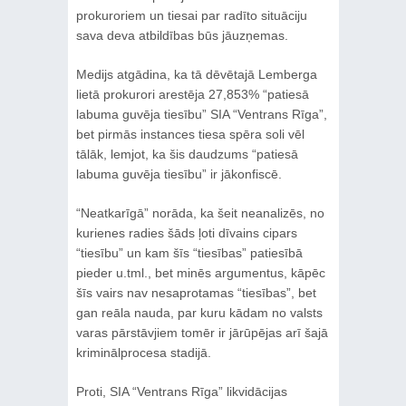
prokuroriem un tiesai par radīto situāciju
sava deva atbildības būs jāuzņemas.
Medijs atgādina, ka tā dēvētajā Lemberga
lietā prokurori arestēja 27,853% “patiesā
labuma guvēja tiesību” SIA “Ventrans Rīga”,
bet pirmās instances tiesa spēra soli vēl
tālāk, lemjot, ka šis daudzums “patiesā
labuma guvēja tiesību” ir jākonfiscē.
“Neatkarīgā” norāda, ka šeit neanalizēs, no
kurienes radies šāds ļoti dīvains cipars
“tiesību” un kam šīs “tiesības” patiesībā
pieder u.tml., bet minēs argumentus, kāpēc
šīs vairs nav nesaprotamas “tiesības”, bet
gan reāla nauda, par kuru kādam no valsts
varas pārstāvjiem tomēr ir jārūpējas arī šajā
kriminālprocesa stadijā.
Proti, SIA “Ventrans Rīga” likvidācijas