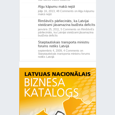
Algu kāpumu makā nejūt
jūlijs 16, 2013,
48 Comments
on Algu kāpumu
makā nejūt
Rimšēvičs pārliecināts, ka Latvijai
steidzami jāsamazina budžeta deficīts
janvāris 25, 2011,
5 Comments
on Rimšēvičs
pārliecināts, ka Latvijai steidzami jāsamazina
budžeta deficīts
Starptautiskais transporta ministru
forums notiks Latvijā
septembris 4, 2009,
4 Comments
on
Starptautiskais transporta ministru forums
notiks Latvijā