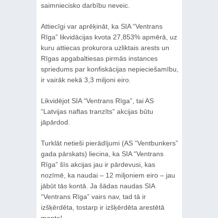
saimniecisko darbību neveic.
Attiecīgi var aprēķināt, ka SIA “Ventrans
Rīga” likvidācijas kvota 27,853% apmērā, uz
kuru attiecas prokurora uzliktais arests un
Rīgas apgabaltiesas pirmās instances
spriedums par konfiskācijas nepieciešamību,
ir vairāk nekā 3,3 miljoni eiro.
Likvidējot SIA “Ventrans Rīga”, tai AS
“Latvijas naftas tranzīts” akcijas būtu
jāpārdod.
Turklāt netieši pierādījumi (AS “Ventbunkers”
gada pārskats) liecina, ka SIA “Ventrans
Rīga” šīs akcijas jau ir pārdevusi, kas
nozīmē, ka naudai – 12 miljoniem eiro – jau
jābūt tās kontā. Ja šādas naudas SIA
“Ventrans Rīga” vairs nav, tad tā ir
izšķērdēta, tostarp ir izšķērdēta arestētā