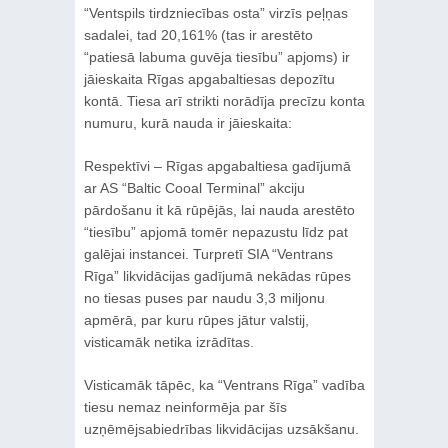
“Ventspils tirdzniecības osta” virzīs peļņas
sadalei, tad 20,161% (tas ir arestēto
“patiesā labuma guvēja tiesību” apjoms) ir
jāieskaita Rīgas apgabaltiesas depozītu
kontā. Tiesa arī strikti norādīja precīzu konta
numuru, kurā nauda ir jāieskaita:
Respektīvi – Rīgas apgabaltiesa gadījumā
ar AS “Baltic Cooal Terminal” akciju
pārdošanu it kā rūpējās, lai nauda arestēto
“tiesību” apjomā tomēr nepazustu līdz pat
galējai instancei. Turpretī SIA “Ventrans
Rīga” likvidācijas gadījumā nekādas rūpes
no tiesas puses par naudu 3,3 miljonu
apmērā, par kuru rūpes jātur valstij,
visticamāk netika izrādītas.
Visticamāk tāpēc, ka “Ventrans Rīga” vadība
tiesu nemaz neinformēja par šīs
uzņēmējsabiedrības likvidācijas uzsākšanu.