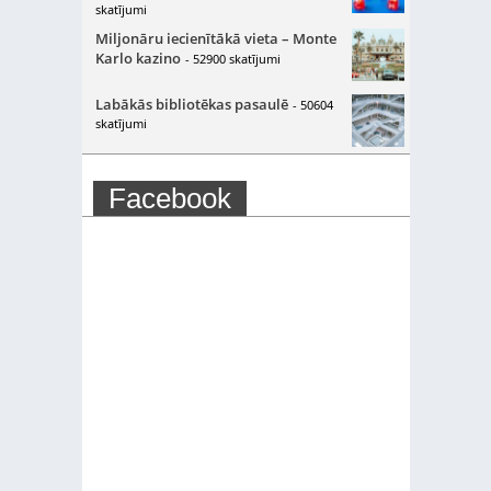
skatījumi
Miljonāru iecienītākā vieta – Monte
Karlo kazino
- 52900 skatījumi
Labākās bibliotēkas pasaulē
- 50604
skatījumi
Facebook