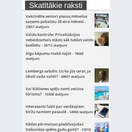
Skatītākie raksti
Vakcinētie seniori piecus mēnešus
saņems pabalstu 20 eiro mēnesī
-
23657 skatījumi
Valsts kontrole: Privatizācijas
nebeidzamais stāsts sāk tukšot valsts
budžetu
- 28712 skatījumi
Algu kāpumu makā nejūt
- 78068
skatījumi
Lembergs sašutis: Uz ko jūs cerat, ja
idioti vada valsti?
- 68607 skatījumi
Vai klātienes spēļu nami veicina
tūrismu?
- 55508 skatījumi
Interesanti fakti par vecākajiem
biržu namiem pasaulē
- 54060 skatījumi
Kādas pārmaiņas piedzīvojušas
tiešsaistes spēles gadu gaitā?
- 53018