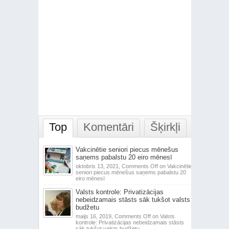
Top
Komentāri
Šķirkļi
Vakcinētie seniori piecus mēnešus
saņems pabalstu 20 eiro mēnesī
oktobris 13, 2021,
Comments Off
on Vakcinētie
seniori piecus mēnešus saņems pabalstu 20
eiro mēnesī
Valsts kontrole: Privatizācijas
nebeidzamais stāsts sāk tukšot valsts
budžetu
maijs 16, 2019,
Comments Off
on Valsts
kontrole: Privatizācijas nebeidzamais stāsts
sāk tukšot valsts budžetu